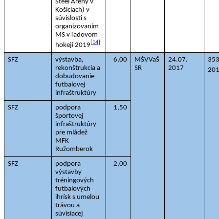
Steel Arény v 
Košiciach) v 
súvislosti s 
organizovaním 
MS v ľadovom 
[
14
]
hokeji 2019
SFZ
výstavba, 
6,00
MŠVVaŠ 
24.07. 
353
rekonštrukcia a 
SR
2017
20
dobudovanie 
futbalovej 
infraštruktúry
SFZ
podpora 
1,50
športovej 
infraštruktúry 
pre mládež 
MFK 
Ružomberok
SFZ
podpora 
2,00
výstavby 
tréningových 
futbalových 
ihrísk s umelou 
trávou a 
súvisiacej 