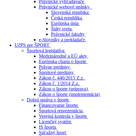
Právnické vyhľadávače
Právnické webové stránky
Slovenská repubika
Česká republika
Európska únia
Štáty sveta
Právnické fakulty
e-Slovníky a prekladače
UčPS pre ŠPORT
Športová legislatíva
Medzinárodné a EÚ akty
Európska charta o športe
Právne predpisy
Športové predpisy
Zákon č. 440/2015 Z.z.
Zákon č. 1/2014 Z.z.
Zákon o športe (príprava)
Zákon o športe (implementácia)
Dobrá správa v športe
Financovanie športu
Športová reprezentácia
Verejná kontrola v športe
Licenčný systém
IS športu
Súťažný šport