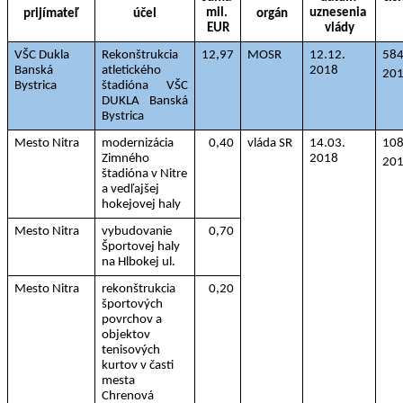
mil. 
uznesenia 
prijímateľ
účel
orgán
EUR
vlády
VŠC Dukla 
Rekonštrukcia 
12,97
MOSR
12.12. 
584
Banská 
atletického
2018
20
Bystrica
štadióna VŠC 
DUKLA Banská 
Bystrica
Mesto Nitra
modernizácia 
0,40
vláda SR
14.03. 
108
Zimného 
2018
20
štadióna v Nitre 
a vedľajšej 
hokejovej haly
Mesto Nitra
vybudovanie 
0,70
Športovej haly 
na Hlbokej ul.
Mesto Nitra
rekonštrukcia 
0,20
športových 
povrchov a 
objektov
tenisových 
kurtov v časti 
mesta 
Chrenová