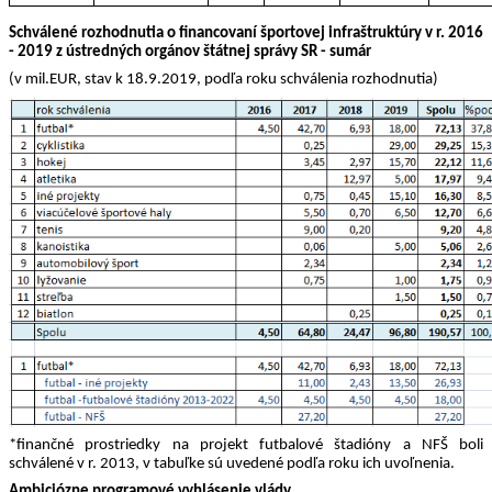
Schválené rozhodnutia o financovaní športovej infraštruktúry v r. 2016 
- 2019 z ústredných orgánov štátnej správy SR - sumár
(v mil.EUR, stav k 18.9.2019, podľa roku schválenia rozhodnutia)
*finančné prostriedky na projekt futbalové štadióny a NFŠ boli 
schválené v r. 2013, v tabuľke sú uvedené podľa roku ich uvoľnenia.
Ambiciózne programové vyhlásenie vlády.