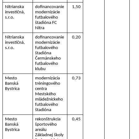
Nitrianska 
dofinancovanie 
1,50
investičná, 
modernizácie 
s.r.o.
futbalového 
štadióna FC 
Nitra
Nitrianska 
dofinancovanie 
0,20
investičná, 
modernizácie 
s.r.o.
futbalového 
štadióna 
Čermánskeho 
futbalového 
klubu
Mesto 
modernizácia 
0,73
Banská 
tréningového 
Bystrica
centra 
Mestského 
mládežníckeho 
futbalového 
štadióna
Mesto 
rekonštrukcia 
0,45
Banská 
športového 
Bystrica
areálu 
Základnej školy