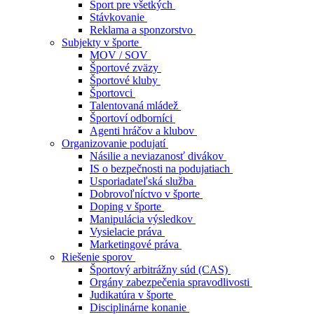
Šport pre všetkých
Stávkovanie
Reklama a sponzorstvo
Subjekty v športe
MOV / SOV
Športové zväzy
Športové kluby
Športovci
Talentovaná mládež
Športoví odborníci
Agenti hráčov a klubov
Organizovanie podujatí
Násilie a neviazanosť divákov
IS o bezpečnosti na podujatiach
Usporiadateľská služba
Dobrovoľníctvo v športe
Doping v športe
Manipulácia výsledkov
Vysielacie práva
Marketingové práva
Riešenie sporov
Športový arbitrážny súd (CAS)
Orgány zabezpečenia spravodlivosti
Judikatúra v športe
Disciplinárne konanie