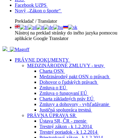
Facebook UčPS
Nový „Zákon o športe“
Prekladač / Translator
Nástroj na preklad stránky do iného jazyka pomocou
aplikácie Google Translator
PRÁVNE DOKUMENTY
MEDZINÁRODNÉ ZMLUVY - texty
Charta OSN
Medzinárodný pakt OSN o právach
Dohovor o ľudských právach
Zmluva o EÚ
Zmluva o fungovaní EÚ
Charta základných práv EÚ
Zmluvy a dohovory - vyhľadávanie
Justičná spolupráca trestná
PRÁVNA ÚPRAVA SR
Ústava SR, ČR - znenie
Trestný zákon - k 1.2.2014
Trestný poriadok - k 1.2.2014
Priestupkový zákon - k 1.2.2014