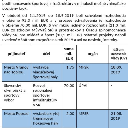
podfinancovanie športovej infraštruktúry v minulosti možné vnímať ako 
pozitívny krok. 
V období od 1.1.2019 do 18.9.2019 boli schválené rozhodnutia 
v objeme 92,3 mil. EUR a v procese schvaľovania je rozhodnutie 
v objeme 70,00 mil. EUR. S výnimkou jedného rozhodnutia (21,0 mil. 
EUR zo zdrojov MŠVVaŠ SR) a prostriedkov z Úradu splnomocnenca 
vlády SR pre mládež a šport (10,1 mil.EUR) ostatné projekty neboli 
uvedené v štátnom rozpočte na rok 2019 a ani na nasledujúce roky.
suma 
dátum 
prijímateľ
účel
mil. 
orgán
uznesenia 
vlády (UV)
EUR
Mesto Vranov 
výstavba 
1,75
MFSR
18.09. 
nad Topľou
viacúčelovej 
2019
športovej haly
Slovenský 
Rozvoj 
70,00
ÚPVII
-
olympijský a 
regionálnej 
športový 
športovej 
výbor
infraštruktúry 
v SR
Mesto Poprad
výstavba krytej 
2,00
MFSR
21.08. 
tréningovej 
2019
hokejovej haly