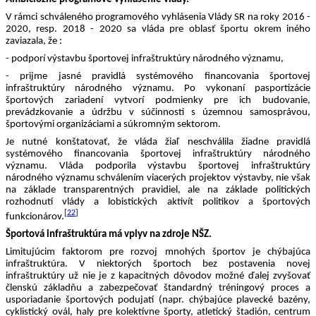
V rámci schváleného programového vyhlásenia Vlády SR na roky 2016 - 
2020, resp. 2018 - 2020 sa vláda pre oblasť športu okrem iného 
zaviazala, že : 
- podporí výstavbu športovej infraštruktúry národného významu, 
- prijme jasné pravidlá systémového financovania športovej 
infraštruktúry národného významu. Po vykonaní pasportizácie 
športových zariadení vytvorí podmienky pre ich budovanie, 
prevádzkovanie a údržbu v súčinnosti s územnou samosprávou, 
športovými organizáciami a súkromným sektorom. 
Je nutné konštatovať, že vláda žiaľ neschválila žiadne pravidlá 
systémového financovania športovej infraštruktúry národného 
významu. 
Vláda podporila výstavbu športovej infraštruktúry 
národného významu schválením viacerých projektov výstavby, nie však 
na základe transparentných pravidiel, ale na základe politických 
rozhodnutí vlády a lobistických aktivít politikov a športových 
[
22
]
funkcionárov.
Športová infraštruktúra má vplyv na zdroje NŠZ.
Limitujúcim faktorom pre rozvoj mnohých športov je chýbajúca 
infraštruktúra. 
V niektorých športoch bez postavenia novej 
infraštruktúry už nie je z kapacitných dôvodov možné ďalej zvyšovať 
členskú základňu a zabezpečovať štandardný tréningový proces a 
usporiadanie športových podujatí (napr. chýbajúce plavecké bazény, 
cyklistický ovál, haly pre kolektívne športy, atletický štadión, centrum 