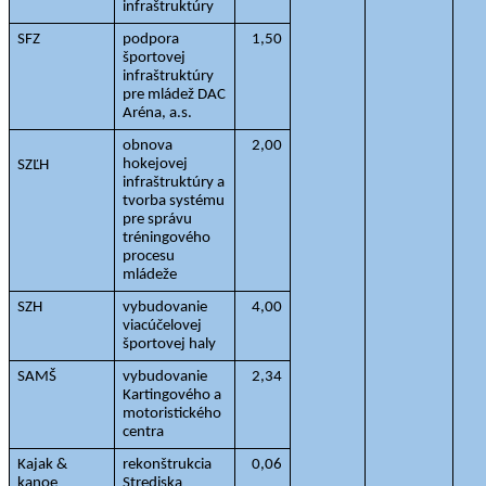
infraštruktúry
SFZ
podpora 
1,50
športovej 
infraštruktúry 
pre mládež DAC 
Aréna, a.s.
obnova 
2,00
hokejovej 
SZĽH
infraštruktúry a 
tvorba systému 
pre správu 
tréningového 
procesu 
mládeže
SZH
vybudovanie 
4,00
viacúčelovej 
športovej haly
SAMŠ
vybudovanie 
2,34
Kartingového a 
motoristického 
centra
Kajak & 
rekonštrukcia 
0,06
kanoe 
Strediska 