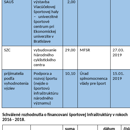
SAUŠ
výstavba 
2,00
Viacúčelovej 
športovej haly 
–   univerzitné 
športové 
centrum pri 
Ekonomickej 
univerzite v 
Bratislave
SZC
vybudovanie 
29,00
MFSR
27.03. 
Národného 
2019
cyklistického 
centra
prijímatelia 
Podpora a 
10,10
Úrad 
15.01. 
podľa 
rozvoj športu 
splnomocnenca 
2019
vyhodnotenia 
(nejde o 
vlády pre šport
výziev
športovú 
infraštruktúru 
národného 
významu)
Schválené rozhodnutia o financovaní športovej infraštruktúry v rokoch 
2016 - 2018.
suma 
dátum 
čís