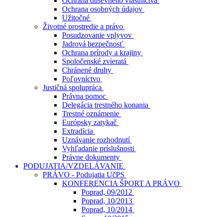
Ochrana duševného vlastníctva
Ochrana osobných údajov
Užitočné
Životné prostredie a právo
Posudzovanie vplyvov
Jadrová bezpečnosť
Ochrana prírody a krajiny
Spoločenské zvieratá
Chránené druhy
Poľovníctvo
Justičná spolupráca
Právna pomoc
Delegácia trestného konania
Trestné oznámenie
Európsky zatykač
Extradícia
Uznávanie rozhodnutí
Vyhľadanie príslušnosti
Právne dokumenty
PODUJATIA/VZDELÁVANIE
PRÁVO - Podujatia UčPS
KONFERENCIA ŠPORT A PRÁVO
Poprad, 09/2012
Poprad, 10/2013
Poprad, 10/2014