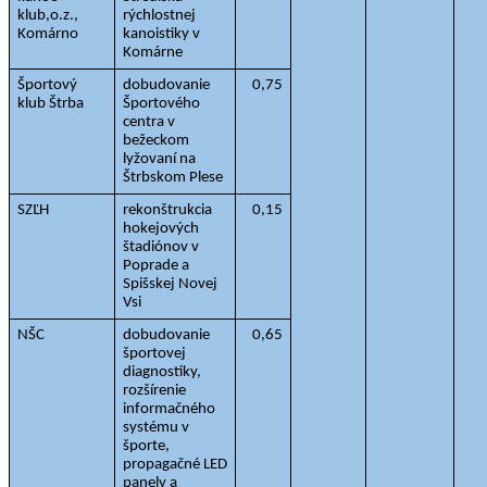
klub,o.z.,  
rýchlostnej 
Komárno
kanoistiky v 
Komárne
Športový 
dobudovanie 
0,75
klub Štrba
Športového 
centra v 
bežeckom  
lyžovaní na 
Štrbskom Plese
SZĽH
rekonštrukcia 
0,15
hokejových 
štadiónov v 
Poprade a
Spišskej Novej 
Vsi
NŠC
dobudovanie 
0,65
športovej 
diagnostiky, 
rozšírenie 
informačného 
systému v 
športe, 
propagačné LED 
panely a 