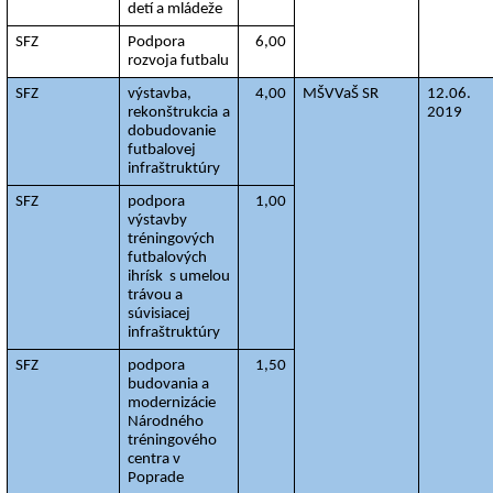
detí a mládeže
SFZ
Podpora 
6,00
rozvoja futbalu
SFZ
výstavba, 
4,00
MŠVVaŠ SR
12.06. 
rekonštrukcia a 
2019
dobudovanie 
futbalovej 
infraštruktúry
SFZ
podpora 
1,00
výstavby 
tréningových 
futbalových 
ihrísk  s umelou 
trávou a 
súvisiacej 
infraštruktúry
SFZ
podpora 
1,50
budovania a 
modernizácie 
Národného
tréningového 
centra v 
Poprade