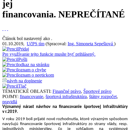
jej
financovania.
NEPREČÍTANÉ
Článok bol nastavený ako
.
01.10.2019
,
UčPS tím
(
Spracoval:
Ing. Simoneta Sepešiová
)
Pridaj
Pre využívanie tejto funkcie musíte byť prihlásený.
Pošli
odkaz na stránku
oznam o chybe
oznam o neetickom
návrh na doplnenie
Tlač
TÉMATICKÉ OBLASTI:
Finančné právo
,
Športové právo
POJMY:
financovanie
,
športová infraštruktúra
,
štátny rozpočet
,
pravidlá
Významný nárast návrhov na financovanie športovej infraštruktúry 
v r.2019.
V roku 2019 boli prijaté nové rozhodnutia, ktoré výrazným spôsobom 
navyšujú financovanie športovej infraštruktúry zo strany vlády, resp. 
jednotlivých ministerstiev, čo je vzhľadom na systémové 