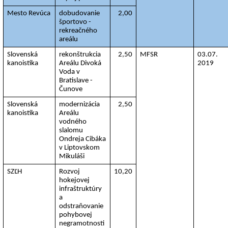
Mesto Revúca
dobudovanie 
2,00
športovo - 
rekreačného 
areálu
Slovenská  
rekonštrukcia 
2,50
MFSR
03.07. 
kanoistika
Areálu Divoká 
2019
Voda v 
Bratislave - 
Čunove
Slovenská 
modernizácia 
2,50
kanoistika
Areálu 
vodného 
slalomu 
Ondreja Cibáka 
v Liptovskom 
Mikuláši
SZĽH
Rozvoj 
10,20
hokejovej 
infraštruktúry 
a 
odstraňovanie  
pohybovej 
negramotnosti 