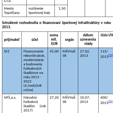
s.r.o.
Mesto 
rozšírenie 
1,50
Topoľčany
športovej haly
Schválené rozhodnutia o financovaní športovej infraštruktúry v roku 
2013.
suma 
dátum 
číslo U
mil. 
uznesenia 
prijímateľ
účel
orgán
EUR
vlády
SFZ
Financovanie 
45,00
MŠVVaŠ 
27.02. 
115/ 
rekonštrukcie, 
SR
2013
[
19
2013
modernizácie 
a budovania 
futbalových 
štadiónov na 
roky 2013 - 
2022 
(4,5mil.EUR 
ročne)
NFŠ,a.s.
Národný 
27,20
MŠVVaŠ 
10.07. 
400/ 
futbalový 
SR
2013
[
21
2013
štadión (rok 
2017)