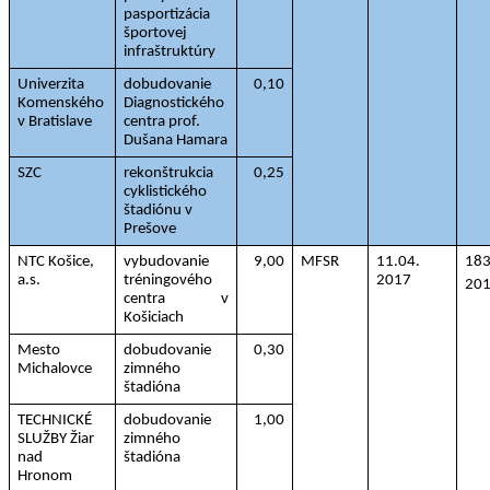
pasportizácia
športovej 
infraštruktúry
Univerzita 
dobudovanie 
0,10
Komenského 
Diagnostického 
v Bratislave
centra prof. 
Dušana Hamara
SZC
rekonštrukcia 
0,25
cyklistického 
štadiónu v 
Prešove
NTC Košice, 
vybudovanie 
9,00
MFSR
11.04. 
183
a.s.
tréningového
2017
20
centra v 
Košiciach
Mesto 
dobudovanie 
0,30
Michalovce
zimného 
štadióna
TECHNICKÉ 
dobudovanie 
1,00
SLUŽBY Žiar 
zimného 
nad
štadióna
Hronom 