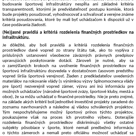
budovanie športovej infraštruktúry nespĺňa ani základné kritéria 
transparentnosti, ktorými je predvídateľnosť postupu komisie, ktorá 
bude projekty posudzovať, vyhodnocovať a schvaľovať a verejne známe 
kritériá posudzovania, ktoré by mali byť uchádzačom k dispozícii už v 
čase podávania žiadostí.
(Ne)jasné pravidlá a kritériá rozdelenia finančných prostriedkov na 
infraštruktúru.
Je dôležité, aby boli pravidlá a kritériá rozdelenia finančných 
prostriedkov dané vopred zo strany štátu tak, ako to vyplýva z 
príslušných ustanovení všeobecne záväzných právnych predpisov 
upravujúcich poskytovanie dotácií. Zároveň je nutné, aby sa 
o zamýšľaných krokoch na uvoľnenie finančných prostriedkov na 
športovú infraštruktúru dozvedela v dostatočnom časovom predstihu 
vopred širšia športová verejnosť. Žiaden z predkladateľov uvedených 
materiálov na rokovanie vlády (s výnimkou výzvy Splnomocnenca vlády 
pre šport) nezverejnil vopred zámer, výzvu ani inú informáciu pre 
možných uchádzačov (národné športové zväzy, športové kluby, mestá a 
obce), že sa môžu uchádzať o finančné prostriedky. Nie je preto zrejmé, 
na základe akých kritérií boli jednotlivé investičné projekty zaradené do 
zoznamu navrhovaných a následne aj vládou schválených projektov. 
Tým nespochybňujeme možný športový prínos týchto projektov, 
poukazujeme však na proces ich prvotného výberu. Doterajšie 
rozdelenia finančných prostriedkov diskriminujú všetky ostatné 
subjekty pôsobiace v športe, ktoré nemali predbežnú informáciu 
o týchto zámeroch a nemali preto oficiálnu možnosť uchádzať sa 