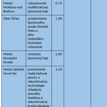
Mesto 
vybudovanie 
0,75
Moldava nad 
multifunkčnej 
Bodvou
športovej haly
Obec Štrba
modernizácia 
1,00
Športového 
areálu Štrbské 
Pleso a
jeho 
materiálno - 
technické 
vybavenie
Mesto 
výstavba 
2,00
Dunajská 
športovej haly
Streda
Mesto Spišská 
prestrešenie 
1,50
Nová Ves
malej ľadovej 
plochy a 
rekonštrukcia 
technológie 
chladenia 
zimného 
štadióna a 
rekonštrukcia 
krytej plavárne