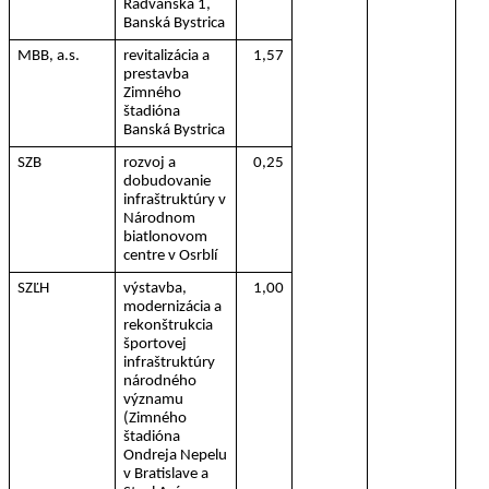
Radvanská 1, 
Banská Bystrica
MBB, a.s.
revitalizácia a 
1,57
prestavba 
Zimného 
štadióna
Banská Bystrica
SZB
rozvoj a 
0,25
dobudovanie 
infraštruktúry v 
Národnom 
biatlonovom 
centre v Osrblí
SZĽH
výstavba, 
1,00
modernizácia a 
rekonštrukcia 
športovej
infraštruktúry 
národného 
významu 
(Zimného 
štadióna 
Ondreja Nepelu 
v Bratislave a 