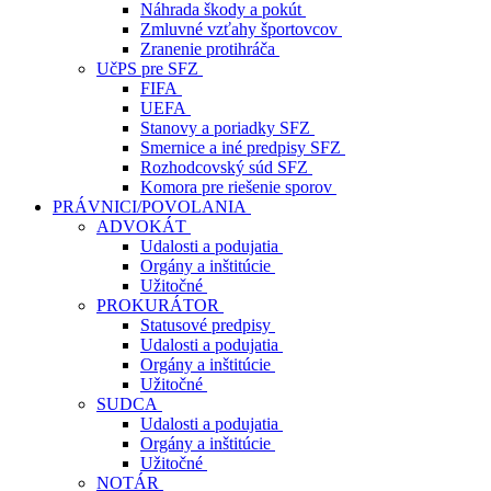
Náhrada škody a pokút
Zmluvné vzťahy športovcov
Zranenie protihráča
UčPS pre SFZ
FIFA
UEFA
Stanovy a poriadky SFZ
Smernice a iné predpisy SFZ
Rozhodcovský súd SFZ
Komora pre riešenie sporov
PRÁVNICI/POVOLANIA
ADVOKÁT
Udalosti a podujatia
Orgány a inštitúcie
Užitočné
PROKURÁTOR
Statusové predpisy
Udalosti a podujatia
Orgány a inštitúcie
Užitočné
SUDCA
Udalosti a podujatia
Orgány a inštitúcie
Užitočné
NOTÁR