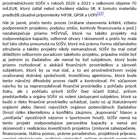
prostredníctvom SOŠV v rokoch 2020 a 2021 v celkovom objeme 70 
mil.EUR, ktorý zatiaľ nebol schválený vládou SR. K tomuto materiálu 
[
27
]
predložili zásadné pripomienky MFSR, GPSR a UčPS
. 
Nie je jasné, prečo tento proces (vrátane stanovenia kritérií, výberu 
podporených projektov, podpisu zmlúv, kontroly financovania a pod.) 
nezabezpečuje priamo MŠVVaŠ, ktoré na takéto projekty má 
zodpovedajúce kapacity, odborné útvary i skúsenosti a prečo by mala 
byť táto úloha presunutá na SOŠV, ktorý má právnu formu občianskeho 
združenia a takéto projekty nikdy nemanažoval. SOŠV by mal ostať 
dôležitým odborným poradcom takéhoto projektu, prípadne môže byť 
aj jedným zo žiadateľov, ale nemal by byť subjektom, ktorý bude 
priamo rozhodovať o alokácii finančných prostriedkov a zároveň 
subjektom, ktorý by sa mal stať, a to ani prostredníctvom svojej 
uvažovanej dcérskej spoločnosti, investičnou agentúrou, ktorá bude 
tento náročný dlhodobý proces riadiť a kontrolovať. Pri súčasnom 
návrhu by sa neprerozdeľovali finančné prostriedky z pohľadu priorít 
štátu, ale z pohľadu priorít SOŠV (bez účasti štátu), pričom 
predstavitelia a orgány SOŠV sú volení zástupcami subjektov, ktoré sa 
budú o tieto finančné prostriedky uchádzať, často sú aj štatutárnymi 
orgánmi alebo členmi najvyšších orgánov potenciálnych žiadateľov 
(hrozí riziko klientelizmu a konfliktu záujmov, „kupovania” hlasov a 
„umlčania” opozičných názorov v športovom hnutí). SOŠV nemá na 
tento projekt zodpovedajúce personálne kapacity a nemá ani 
skúsenosti s realizáciou investičných projektov (zmluvné zabezpečenie, 
financovanie, štátna pomoc, právne poradenstvo, projektová príprava, 