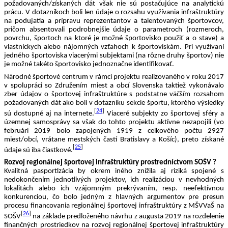
požadovaných/získaných dát však nie sú postačujúce na analytickú 
prácu. V dotazníkoch boli len údaje o rozsahu využívania infraštruktúry 
na podujatia a prípravu reprezentantov a talentovaných športovcov, 
pričom absentovali podrobnejšie údaje o parametroch (rozmeroch, 
povrchu, športoch na ktoré je možné športovisko použiť a o stave) a 
vlastníckych alebo nájomných vzťahoch k športoviskám. Pri využívaní 
jedného športoviska viacerými subjektami (na rôzne druhy športov) nie 
je možné takéto športovisko jednoznačne identifikovať.
Národné športové centrum v rámci projektu realizovaného v roku 2017 
v spolupráci so Združením miest a obcí Slovenska taktiež vykonávalo 
zber údajov o športovej infraštruktúre s podstatne väčším rozsahom 
požadovaných dát ako boli v dotazníku sekcie športu, ktorého výsledky 
[
24
]
sú dostupné aj na internete.
 Viaceré subjekty zo športovej sféry a 
územnej samosprávy sa však do tohto projektu aktívne nezapojili (vo 
februári 2019 bolo zapojených 1919 z celkového počtu 2927 
miest/obcí, vrátane mestských častí Bratislavy a Košíc), preto získané 
[
25
]
údaje sú iba čiastkové.
Rozvoj regionálnej športovej infraštruktúry prostredníctvom SOŠV ?
Kvalitná pasportizácia by okrem iného znížila aj riziká spojené s 
nedokončením jednotlivých projektov, ich realizáciou v nevhodných 
lokalitách alebo ich vzájomným prekrývaním, resp. neefektívnou 
konkurenciou, čo bolo jedným z hlavných argumentov pre presun 
procesu financovania regionálnej športovej infraštruktúry z MŠVVaŠ na 
[
26
]
SOŠV
 na základe predloženého návrhu z augusta 2019 na rozdelenie 
finančných prostriedkov na rozvoj regionálnej športovej infraštruktúry 