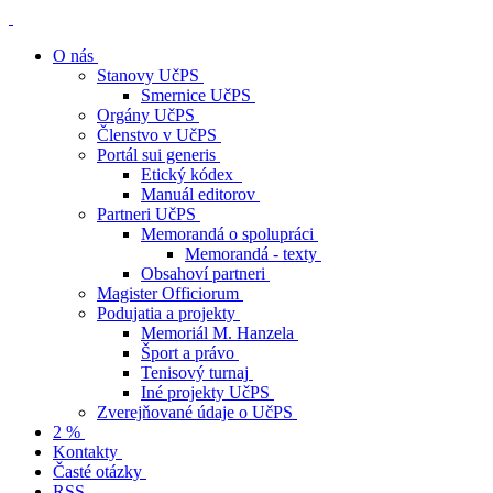
O nás
Stanovy UčPS
Smernice UčPS
Orgány UčPS
Členstvo v UčPS
Portál sui generis
Etický kódex
Manuál editorov
Partneri UčPS
Memorandá o spolupráci
Memorandá - texty
Obsahoví partneri
Magister Officiorum
Podujatia a projekty
Memoriál M. Hanzela
Šport a právo
Tenisový turnaj
Iné projekty UčPS
Zverejňované údaje o UčPS
2 %
Kontakty
Časté otázky
RSS