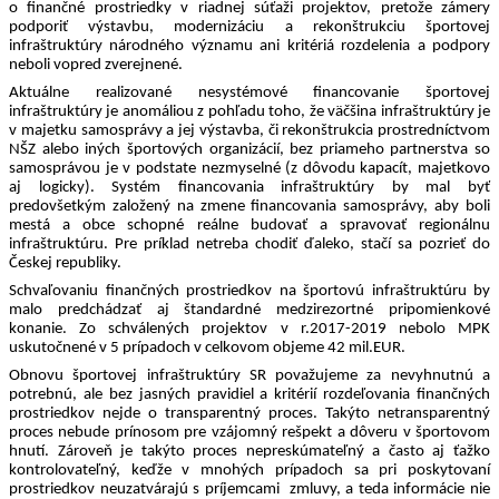
o finančné prostriedky v riadnej súťaži projektov, pretože zámery 
podporiť výstavbu, modernizáciu a rekonštrukciu športovej 
infraštruktúry národného významu ani kritériá rozdelenia a podpory 
neboli vopred zverejnené.
Aktuálne realizované nesystémové financovanie športovej 
infraštruktúry je anomáliou z pohľadu toho, že väčšina infraštruktúry je 
v majetku samosprávy a jej výstavba, či rekonštrukcia prostredníctvom 
NŠZ alebo iných športových organizácií, bez priameho partnerstva so 
samosprávou je v podstate nezmyselné (z dôvodu kapacít, majetkovo 
aj logicky). Systém financovania infraštruktúry by mal byť 
predovšetkým založený na zmene financovania samosprávy, aby boli 
mestá a obce schopné reálne budovať a spravovať regionálnu 
infraštruktúru. Pre príklad netreba chodiť ďaleko, stačí sa pozrieť do 
Českej republiky.
Schvaľovaniu finančných prostriedkov na športovú infraštruktúru by 
malo predchádzať aj štandardné medzirezortné pripomienkové 
konanie. Zo schválených projektov v r.2017-2019 nebolo MPK 
uskutočnené v 5 prípadoch v celkovom objeme 42 mil.EUR.
Obnovu športovej infraštruktúry SR považujeme za nevyhnutnú a 
potrebnú, ale bez jasných pravidiel a kritérií rozdeľovania finančných 
prostriedkov nejde o transparentný proces. Takýto netransparentný 
proces nebude prínosom pre vzájomný rešpekt a dôveru v športovom 
hnutí. Zároveň je takýto proces nepreskúmateľný a často aj ťažko 
kontrolovateľný, keďže v mnohých prípadoch sa pri poskytovaní 
prostriedkov neuzatvárajú s príjemcami  zmluvy, a teda informácie nie 