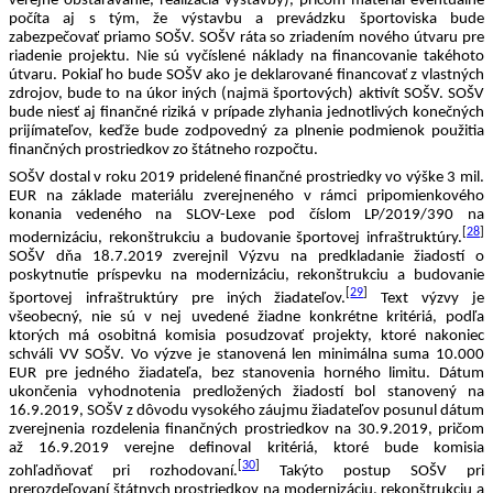
verejné obstarávanie, realizácia výstavby), pričom materiál eventuálne 
počíta aj s tým, že výstavbu a prevádzku športoviska bude 
zabezpečovať priamo SOŠV. SOŠV ráta so zriadením nového útvaru pre 
riadenie projektu. Nie sú vyčíslené náklady na financovanie takéhoto 
útvaru. Pokiaľ ho bude SOŠV ako je deklarované financovať z vlastných 
zdrojov, bude to na úkor iných (najmä športových) aktivít SOŠV. SOŠV 
bude niesť aj finančné riziká v prípade zlyhania jednotlivých konečných 
prijímateľov, keďže bude zodpovedný za plnenie podmienok použitia 
finančných prostriedkov zo štátneho rozpočtu. 
SOŠV dostal v roku 2019 pridelené finančné prostriedky vo výške 3 mil. 
EUR na základe materiálu zverejneného v rámci pripomienkového 
konania vedeného na SLOV-Lexe pod číslom LP/2019/390 na 
[
28
]
modernizáciu, rekonštrukciu a budovanie športovej infraštruktúry.
SOŠV dňa 18.7.2019 zverejnil Výzvu na predkladanie žiadostí o 
poskytnutie príspevku na modernizáciu, rekonštrukciu a budovanie 
[
29
]
športovej infraštruktúry pre iných žiadateľov.
 Text výzvy je 
všeobecný, nie sú v nej uvedené žiadne konkrétne kritériá, podľa 
ktorých má osobitná komisia posudzovať projekty, ktoré nakoniec 
schváli VV SOŠV. Vo výzve je stanovená len minimálna suma 10.000 
EUR pre jedného žiadateľa, bez stanovenia horného limitu. Dátum 
ukončenia vyhodnotenia predložených žiadostí bol stanovený na 
16.9.2019, SOŠV z dôvodu vysokého záujmu žiadateľov posunul dátum 
zverejnenia rozdelenia finančných prostriedkov na 30.9.2019, pričom 
až 16.9.2019 verejne definoval kritériá, ktoré bude komisia 
[
30
]
zohľadňovať pri rozhodovaní.
 Takýto postup SOŠV pri 
prerozdeľovaní štátnych prostriedkov na modernizáciu, rekonštrukciu a 