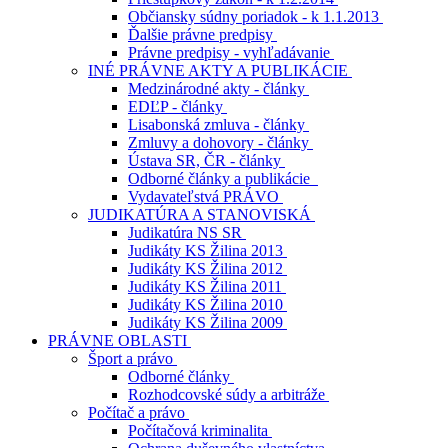
Občiansky súdny poriadok - k 1.1.2013
Ďalšie právne predpisy
Právne predpisy - vyhľadávanie
INÉ PRÁVNE AKTY A PUBLIKÁCIE
Medzinárodné akty - články
EDĽP - články
Lisabonská zmluva - články
Zmluvy a dohovory - články
Ústava SR, ČR - články
Odborné články a publikácie
Vydavateľstvá PRÁVO
JUDIKATÚRA A STANOVISKÁ
Judikatúra NS SR
Judikáty KS Žilina 2013
Judikáty KS Žilina 2012
Judikáty KS Žilina 2011
Judikáty KS Žilina 2010
Judikáty KS Žilina 2009
PRÁVNE OBLASTI
Šport a právo
Odborné články
Rozhodcovské súdy a arbitráže
Počítač a právo
Počítačová kriminalita