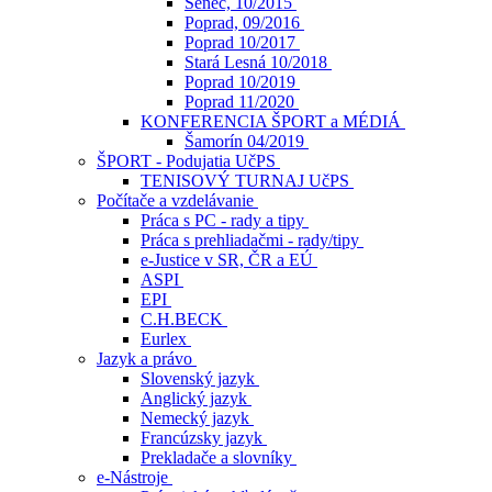
Senec, 10/2015
Poprad, 09/2016
Poprad 10/2017
Stará Lesná 10/2018
Poprad 10/2019
Poprad 11/2020
KONFERENCIA ŠPORT a MÉDIÁ
Šamorín 04/2019
ŠPORT - Podujatia UčPS
TENISOVÝ TURNAJ UčPS
Počítače a vzdelávanie
Práca s PC - rady a tipy
Práca s prehliadačmi - rady/tipy
e-Justice v SR, ČR a EÚ
ASPI
EPI
C.H.BECK
Eurlex
Jazyk a právo
Slovenský jazyk
Anglický jazyk
Nemecký jazyk
Francúzsky jazyk
Prekladače a slovníky
e-Nástroje