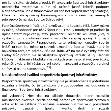
pre kanoistiku, strelnice a pod.). 
Financovanie športovej infraštruktúry 
neprebieha systémovo a nie sú určené jasné kritériá podpory 
a financovania, ide o financovanie ad hoc bez vopred určenej stratégie, 
ktorá by mala aj časový harmonogram a bolo v rámci nej riešených 
prierezovo čo najviac športových odvetví.
Funkčná športová infraštruktúra vplýva aj na kapacitu NŠZ, ktorý má vo 
výlučnej pôsobnosti príslušný šport v SR, resp. v mnohých prípadoch ju 
úplne determinuje cez jej stav, prevádzku, rekonštrukciu existujúcej či 
výstavbu pri spolufinancovaní z rozpočtu verejnej správy, t. j. aj z 
rozpočtu samospráv. Financovanie tejto primárnej kapacity športu 
(NŠZ) pritom ide mimo príspevok uznanému športu (PUŠ), ktorý je 
najväčším zdrojom príjmov NŠZ od štátu. Až na malé výnimky štát ani 
žiadny NŠZ pritom nie sú vlastníkmi športovej infraštruktúry. Naopak 
kľúčovými aktérmi z hľadiska vlastníckych práv, resp. stavu, prevádzky, 
rekonštrukcie a jej výstavby pri spolufinancovaní z rozpočtu verejnej 
[
23
]
správy sú najmä samosprávy.
Neuskutočnená kvalitná pasportizácia športovej infraštruktúry.
Pasportizácia športovej infraštruktúry nie je uskutočnená v potrebnom 
rozsahu a kvalite, čo je deficitom pre zodpovedné rozhodovanie o 
financovaní športovej infraštruktúry. 
Bol vykonaný zber dát na základe dotazníka, ktorý rozoslalo 
ministerstvo školstva (sekcia športu) národným športovým zväzom v 
roku 2018 na základe dojednania uvedeného v zmluve o poskytnutí 
príspevku uznanému športu. Kvalita, druh a rozsah 