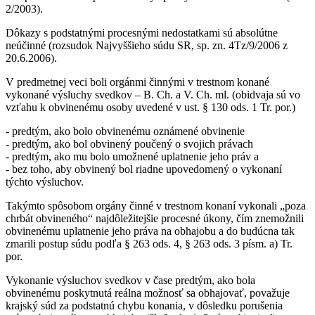
2/2003).
Dôkazy s podstatnými procesnými nedostatkami sú absolútne
neúčinné (rozsudok Najvyššieho súdu SR, sp. zn. 4Tz/9/2006 z
20.6.2006).
V predmetnej veci boli orgánmi činnými v trestnom konané
vykonané výsluchy svedkov – B. Ch. a V. Ch. ml. (obidvaja sú vo
vzťahu k obvinenému osoby uvedené v ust. § 130 ods. 1 Tr. por.)
- predtým, ako bolo obvinenému oznámené obvinenie
- predtým, ako bol obvinený poučený o svojich právach
- predtým, ako mu bolo umožnené uplatnenie jeho práv a
- bez toho, aby obvinený bol riadne upovedomený o vykonaní
týchto výsluchov.
Takýmto spôsobom orgány činné v trestnom konaní vykonali „poza
chrbát obvineného“ najdôležitejšie procesné úkony, čím znemožnili
obvinenému uplatnenie jeho práva na obhajobu a do budúcna tak
zmarili postup súdu podľa § 263 ods. 4, § 263 ods. 3 písm. a) Tr.
por.
Vykonanie výsluchov svedkov v čase predtým, ako bola
obvinenému poskytnutá reálna možnosť sa obhajovať, považuje
krajský súd za podstatnú chybu konania, v dôsledku porušenia