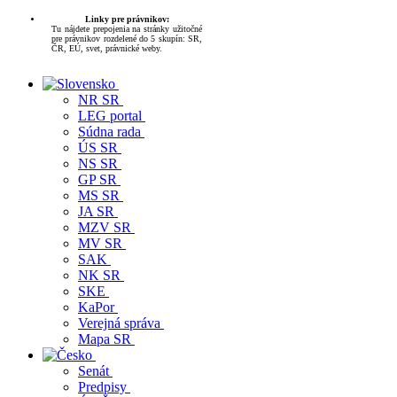
Linky pre právnikov:
Tu nájdete prepojenia na stránky užitočné
pre právnikov rozdelené do 5 skupín: SR,
ČR, EÚ, svet, právnické weby.
NR SR
LEG portal
Súdna rada
ÚS SR
NS SR
GP SR
MS SR
JA SR
MZV SR
MV SR
SAK
NK SR
SKE
KaPor
Verejná správa
Mapa SR
Senát
Predpisy