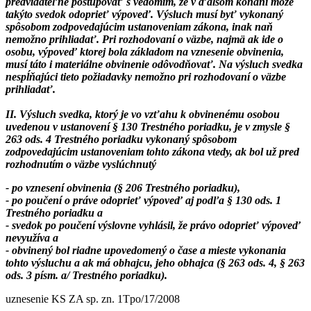
predvídateľne postupovať s vedomím, že v ďalšom konaní môže
takýto svedok odoprieť výpoveď. Výsluch musí byť vykonaný
spôsobom zodpovedajúcim ustanoveniam zákona, inak naň
nemožno prihliadať. Pri rozhodovaní o väzbe, najmä ak ide o
osobu, výpoveď ktorej bola základom na vznesenie obvinenia,
musí táto i materiálne obvinenie odôvodňovať. Na výsluch svedka
nespĺňajúci tieto požiadavky nemožno pri rozhodovaní o väzbe
prihliadať.
II. Výsluch svedka, ktorý je vo vzťahu k obvinenému osobou
uvedenou v ustanovení § 130 Trestného poriadku, je v zmysle §
263 ods. 4 Trestného poriadku vykonaný spôsobom
zodpovedajúcim ustanoveniam tohto zákona vtedy, ak bol už pred
rozhodnutím o väzbe vyslúchnutý
- po vznesení obvinenia (§ 206 Trestného poriadku),
- po poučení o práve odoprieť výpoveď aj podľa § 130 ods. 1
Trestného poriadku a
- svedok po poučení výslovne vyhlásil, že právo odoprieť výpoveď
nevyužíva a
- obvinený bol riadne upovedomený o čase a mieste vykonania
tohto výsluchu a ak má obhajcu, jeho obhajca (§ 263 ods. 4, § 263
ods. 3 písm. a/ Trestného poriadku).
uznesenie KS ZA sp. zn. 1Tpo/17/2008