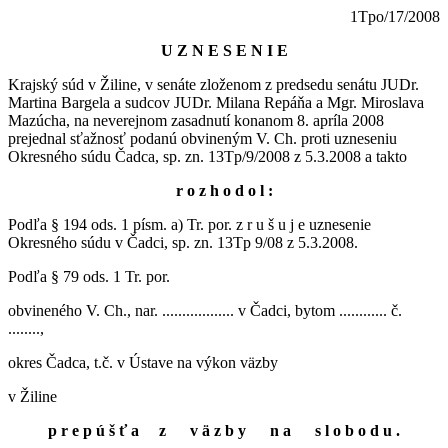
1Tpo/17/2008
U Z N E S E N I E
Krajský súd v Žiline, v senáte zloženom z predsedu senátu JUDr.
Martina Bargela a sudcov JUDr. Milana Repáňa a Mgr. Miroslava
Mazúcha, na neverejnom zasadnutí konanom 8. apríla 2008
prejednal sťažnosť podanú obvineným V. Ch. proti uzneseniu
Okresného súdu Čadca, sp. zn. 13Tp/9/2008 z 5.3.2008 a takto
r o z h o d o l :
Podľa § 194 ods. 1 písm. a) Tr. por. z r u š u j e uznesenie
Okresného súdu v Čadci, sp. zn. 13Tp 9/08 z 5.3.2008.
Podľa § 79 ods. 1 Tr. por.
obvineného V. Ch., nar. .................. v Čadci, bytom ............ č.
........,
okres Čadca, t.č. v Ústave na výkon väzby
v Žiline
p r e p ú š ť a z v ä z b y n a s l o b o d u .