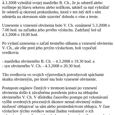
4.3.2008 vyhrážal svojej manželke B. Ch., že ju odstrelí alebo
rozštiepe jej hlavu sekerou alebo nožíkom, taktiež sa mal vyhrážať
že odstrelí aj okresnú prokurátorku, ktorá v ten istý deň s ním
odmietla na okresnom súde uzavrieť dohodu o vine a treste.
Uznesenie o vznesení obvinenia bolo V. Ch. oznámené 5.3.2008 o
7.00 hod. na začiatku jeho prvého výsluchu. Zadržaný bol už
4.3.2008 o 18.00 hod.
Po vydaní uznesenia o začatí trestného stíhania a vznesení obvinenia
V. Ch., ale ešte pred jeho prvým výsluchom, boli vypočutí
svedkovia
- manželka obvineného B. Ch. – 4.3.2008 o 19.30 hod. a
- syn obvineného V. Ch. - 4.3.2008 o 20.30 hod.
Títo svedkovia vo svojich výpovediach potvrdzovali spáchanie
skutku obvineným, pre ktoré mu bolo vznesené obvinenie.
Postupom orgánov činných v trestnom konaní po vznesení
obvinenia došlo k závažnému porušeniu práva na obhajobu
obvineného V. Ch. V dôsledku časového postupu pri vykonávaní
vyššie uvedených procesných úkonov nemal obvinený reálnu
možnosť obhajovať sa sám alebo prostredníctvom obhajcu. V čase
výsluchov týchto svedkov nemal žiadnu vedomosť o ich