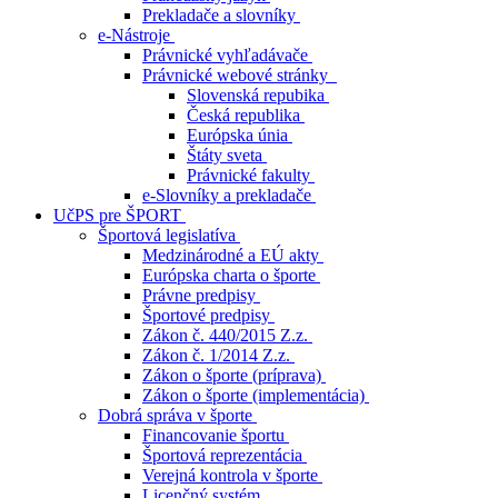
Prekladače a slovníky
e-Nástroje
Právnické vyhľadávače
Právnické webové stránky
Slovenská repubika
Česká republika
Európska únia
Štáty sveta
Právnické fakulty
e-Slovníky a prekladače
UčPS pre ŠPORT
Športová legislatíva
Medzinárodné a EÚ akty
Európska charta o športe
Právne predpisy
Športové predpisy
Zákon č. 440/2015 Z.z.
Zákon č. 1/2014 Z.z.
Zákon o športe (príprava)
Zákon o športe (implementácia)
Dobrá správa v športe
Financovanie športu
Športová reprezentácia
Verejná kontrola v športe
Licenčný systém