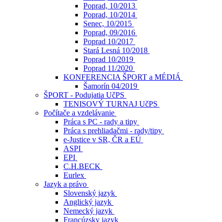
Poprad, 10/2013
Poprad, 10/2014
Senec, 10/2015
Poprad, 09/2016
Poprad 10/2017
Stará Lesná 10/2018
Poprad 10/2019
Poprad 11/2020
KONFERENCIA ŠPORT a MÉDIÁ
Šamorín 04/2019
ŠPORT - Podujatia UčPS
TENISOVÝ TURNAJ UčPS
Počítače a vzdelávanie
Práca s PC - rady a tipy
Práca s prehliadačmi - rady/tipy
e-Justice v SR, ČR a EÚ
ASPI
EPI
C.H.BECK
Eurlex
Jazyk a právo
Slovenský jazyk
Anglický jazyk
Nemecký jazyk
Francúzsky jazyk