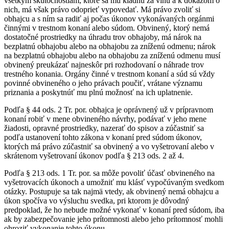
všetkým skutočnostiam, ktoré sa mu kladnú za vinu a k dôkazom o
nich, má však právo odoprieť vypovedať. Má právo zvoliť si
obhajcu a s ním sa radiť aj počas úkonov vykonávaných orgánmi
činnými v trestnom konaní alebo súdom. Obvinený, ktorý nemá
dostatočné prostriedky na úhradu trov obhajoby, má nárok na
bezplatnú obhajobu alebo na obhajobu za zníženú odmenu; nárok
na bezplatnú obhajobu alebo na obhajobu za zníženú odmenu musí
obvinený preukázať najneskôr pri rozhodovaní o náhrade trov
trestného konania. Orgány činné v trestnom konaní a súd sú vždy
povinné obvineného o jeho právach poučiť, vrátane významu
priznania a poskytnúť mu plnú možnosť na ich uplatnenie.
Podľa § 44 ods. 2 Tr. por. obhajca je oprávnený už v prípravnom
konaní robiť v mene obvineného návrhy, podávať v jeho mene
žiadosti, opravné prostriedky, nazerať do spisov a zúčastniť sa
podľa ustanovení tohto zákona v konaní pred súdom úkonov,
ktorých má právo zúčastniť sa obvinený a vo vyšetrovaní alebo v
skrátenom vyšetrovaní úkonov podľa § 213 ods. 2 až 4.
Podľa § 213 ods. 1 Tr. por. sa môže povoliť účasť obvineného na
vyšetrovacích úkonoch a umožniť mu klásť vypočúvaným svedkom
otázky. Postupuje sa tak najmä vtedy, ak obvinený nemá obhajcu a
úkon spočíva vo výsluchu svedka, pri ktorom je dôvodný
predpoklad, že ho nebude možné vykonať v konaní pred súdom, iba
ak by zabezpečovanie jeho prítomnosti alebo jeho prítomnosť mohli
ohroziť vykonanie tohto úkonu.