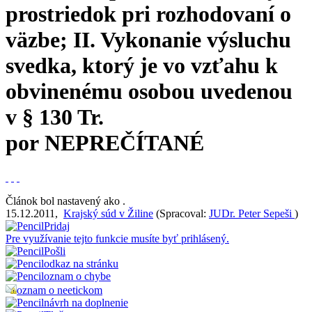
prostriedok pri rozhodovaní o
väzbe; II. Vykonanie výsluchu
svedka, ktorý je vo vzťahu k
obvinenému osobou uvedenou
v § 130 Tr.
por
NEPREČÍTANÉ
Článok bol nastavený ako
.
15.12.2011
,
Krajský súd v Žiline
(
Spracoval:
JUDr. Peter Sepeši
)
Pridaj
Pre využívanie tejto funkcie musíte byť prihlásený.
Pošli
odkaz na stránku
oznam o chybe
oznam o neetickom
návrh na doplnenie