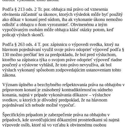
Podľa § 213 ods. 2 Tr. por. obhajca má právo od vznesenia
obvinenia zúčastniť sa úkonov, ktorých výsledok môže byť použitý
ako dôkaz v konaní pred súdom, iba ak vykonanie úkonu nemožno
odložiť a obhajcu o ňom vyrozumieť. Obvinenému a iným
vypočúvaným osobám môže obhajca klásť otázky potom, keď
policajt výsluch skončí.
Podľa § 263 ods. 4 T. por. zápisnicu o výpovedi svedka, ktorý na
hlavnom pojednávaní využil svoje právo odoprieť výpoveď podľa §
130 možno prečítať len za predpokladu, že bol pred výsluchom,
ktorého sa zápisnica týka o svojom práve odoprieť výpoveď riadne
poučený a výslovne vyhlásil, že toto právo nevyužíva, ak bol
výsluch vykonaný spôsobom zodpovedajúcim ustanoveniam tohto
zákona.
Význam úplného a bezchybného rešpektovania práva na obhajobu v
prípravnom konaní je znásobený kontradiktórnosťou súdneho
konania, najmä v prípade vykonávania dôkazov – výsluchov
svedkov, u ktorých je dôvodný predpoklad, že na hlavnom
pojednávaní ich nebude možné vypočuť.
Špecifickým prípadom je zabezpečenie práva na obhajobu v
prípadoch, kde usvedčujúcimi dôkaznými prostriedkami sú najmä
výpovede osôb, ktoré sú vo vzťahu k obvinenému osobou