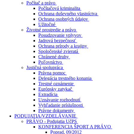
Počítač a právo
Počítačová kriminalita
Ochrana duševného vlastníctva
Ochrana osobných údajov
Užitočné
Životné prostredie a právo
Posudzovanie vplyvov
Jadrová bezpečnosť
Ochrana prírody a krajiny
Spoločenské zvieratá
Chránené druhy
Poľovníctvo
Justičná spolupráca
Právna pomoc
Delegácia trestného konania
Trestné oznámenie
Európsky zatykač
Extradícia
Uznávanie rozhodnutí
Vyhľadanie príslušnosti
Právne dokumenty
PODUJATIA/VZDELÁVANIE
PRÁVO - Podujatia UčPS
KONFERENCIA ŠPORT A PRÁVO
Poprad, 09/2012