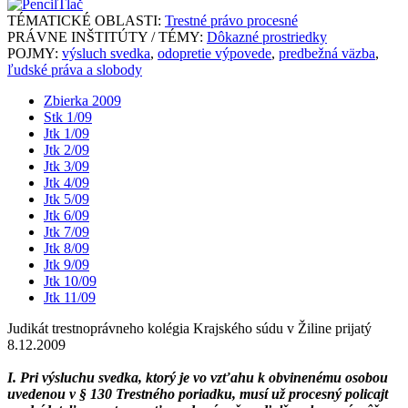
Tlač
TÉMATICKÉ OBLASTI:
Trestné právo procesné
PRÁVNE INŠTITÚTY / TÉMY:
Dôkazné prostriedky
POJMY:
výsluch svedka
,
odopretie výpovede
,
predbežná väzba
,
ľudské práva a slobody
Zbierka 2009
Stk 1/09
Jtk 1/09
Jtk 2/09
Jtk 3/09
Jtk 4/09
Jtk 5/09
Jtk 6/09
Jtk 7/09
Jtk 8/09
Jtk 9/09
Jtk 10/09
Jtk 11/09
Judikát trestnoprávneho kolégia Krajského súdu v Žiline prijatý
8.12.2009
I. Pri výsluchu svedka, ktorý je vo vzťahu k obvinenému osobou
uvedenou v § 130 Trestného poriadku, musí už procesný policajt