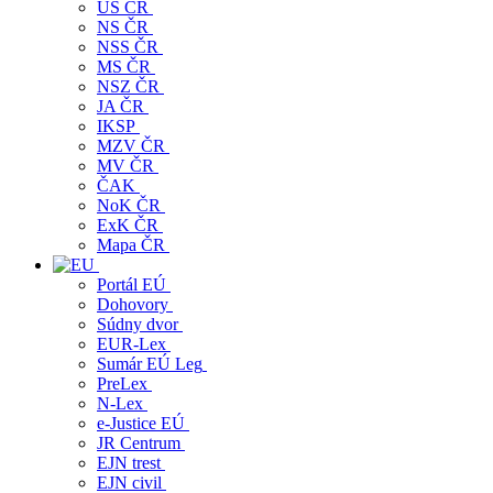
ÚS ČR
NS ČR
NSS ČR
MS ČR
NSZ ČR
JA ČR
IKSP
MZV ČR
MV ČR
ČAK
NoK ČR
ExK ČR
Mapa ČR
Portál EÚ
Dohovory
Súdny dvor
EUR-Lex
Sumár EÚ Leg
PreLex
N-Lex
e-Justice EÚ
JR Centrum
EJN trest
EJN civil