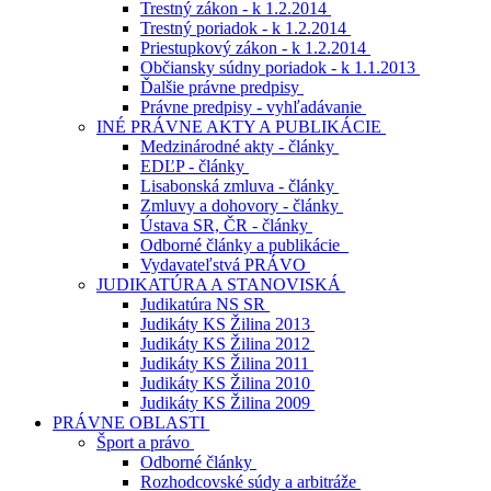
Trestný zákon - k 1.2.2014
Trestný poriadok - k 1.2.2014
Priestupkový zákon - k 1.2.2014
Občiansky súdny poriadok - k 1.1.2013
Ďalšie právne predpisy
Právne predpisy - vyhľadávanie
INÉ PRÁVNE AKTY A PUBLIKÁCIE
Medzinárodné akty - články
EDĽP - články
Lisabonská zmluva - články
Zmluvy a dohovory - články
Ústava SR, ČR - články
Odborné články a publikácie
Vydavateľstvá PRÁVO
JUDIKATÚRA A STANOVISKÁ
Judikatúra NS SR
Judikáty KS Žilina 2013
Judikáty KS Žilina 2012
Judikáty KS Žilina 2011
Judikáty KS Žilina 2010
Judikáty KS Žilina 2009
PRÁVNE OBLASTI
Šport a právo
Odborné články
Rozhodcovské súdy a arbitráže