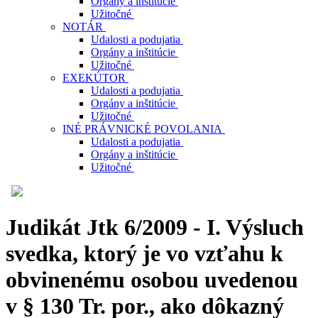
Orgány a inštitúcie
Užitočné
NOTÁR
Udalosti a podujatia
Orgány a inštitúcie
Užitočné
EXEKÚTOR
Udalosti a podujatia
Orgány a inštitúcie
Užitočné
INÉ PRÁVNICKÉ POVOLANIA
Udalosti a podujatia
Orgány a inštitúcie
Užitočné
Judikát Jtk 6/2009 - I. Výsluch
svedka, ktorý je vo vzťahu k
obvinenému osobou uvedenou
v § 130 Tr. por., ako dôkazný