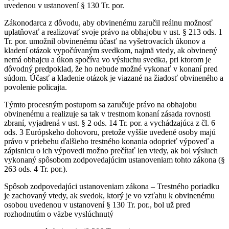
uvedenou v ustanovení § 130 Tr. por.
Zákonodarca z dôvodu, aby obvinenému zaručil reálnu možnosť
uplatňovať a realizovať svoje právo na obhajobu v ust. § 213 ods. 1
Tr. por. umožnil obvinenému účasť na vyšetrovacích úkonov a
kladení otázok vypočúvaným svedkom, najmä vtedy, ak obvinený
nemá obhajcu a úkon spočíva vo výsluchu svedka, pri ktorom je
dôvodný predpoklad, že ho nebude možné vykonať v konaní pred
súdom. Účasť a kladenie otázok je viazané na žiadosť obvineného a
povolenie policajta.
Týmto procesným postupom sa zaručuje právo na obhajobu
obvinenému a realizuje sa tak v trestnom konaní zásada rovnosti
zbraní, vyjadrená v ust. § 2 ods. 14 Tr. por. a vychádzajúca z čl. 6
ods. 3 Európskeho dohovoru, pretože vyššie uvedené osoby majú
právo v priebehu ďalšieho trestného konania odoprieť výpoveď a
zápisnicu o ich výpovedi možno prečítať len vtedy, ak bol výsluch
vykonaný spôsobom zodpovedajúcim ustanoveniam tohto zákona (§
263 ods. 4 Tr. por.).
Spôsob zodpovedajúci ustanoveniam zákona – Trestného poriadku
je zachovaný vtedy, ak svedok, ktorý je vo vzťahu k obvinenému
osobou uvedenou v ustanovení § 130 Tr. por., bol už pred
rozhodnutím o väzbe vyslúchnutý