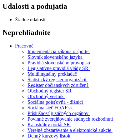
Udalosti a podujatia
Žiadne udalosti
Neprehliadnite
Pracovné
Implementácia zákona o športe
Slovník slovenského jazyka
Pravidlá slovenského pravopisu
Legislatívne pravidlá vlády SR
Multilinguálny prekladač
Štatistický register organizácií
Register občianskych združení
Obchodný register SR
Obchodný vestník
Sociálna poisťovňa - dlžníci
Sociálna sieť FOAF.sk
Príslušnosť justičných orgánov
Povinné zverejňovanie súdnych rozhodnutí
Katastrálny portál SR
Verejné obstarávanie a elektronické aukcie
Denný kurzový lístok