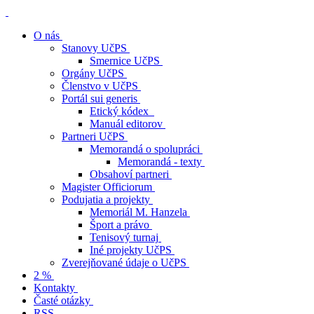
O nás
Stanovy UčPS
Smernice UčPS
Orgány UčPS
Členstvo v UčPS
Portál sui generis
Etický kódex
Manuál editorov
Partneri UčPS
Memorandá o spolupráci
Memorandá - texty
Obsahoví partneri
Magister Officiorum
Podujatia a projekty
Memoriál M. Hanzela
Šport a právo
Tenisový turnaj
Iné projekty UčPS
Zverejňované údaje o UčPS
2 %
Kontakty
Časté otázky
RSS