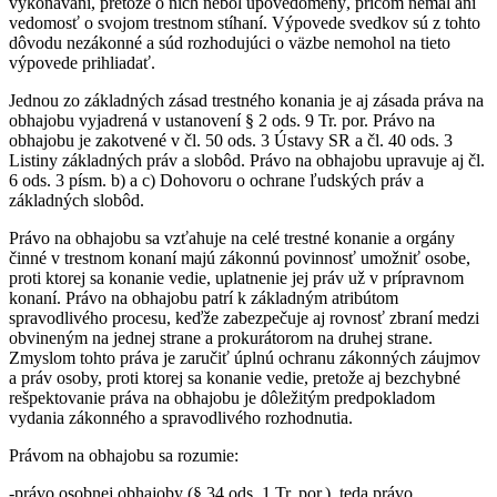
vykonávaní, pretože o nich nebol upovedomený, pričom nemal ani
vedomosť o svojom trestnom stíhaní. Výpovede svedkov sú z tohto
dôvodu nezákonné a súd rozhodujúci o väzbe nemohol na tieto
výpovede prihliadať.
Jednou zo základných zásad trestného konania je aj zásada práva na
obhajobu vyjadrená v ustanovení § 2 ods. 9 Tr. por. Právo na
obhajobu je zakotvené v čl. 50 ods. 3 Ústavy SR a čl. 40 ods. 3
Listiny základných práv a slobôd. Právo na obhajobu upravuje aj čl.
6 ods. 3 písm. b) a c) Dohovoru o ochrane ľudských práv a
základných slobôd.
Právo na obhajobu sa vzťahuje na celé trestné konanie a orgány
činné v trestnom konaní majú zákonnú povinnosť umožniť osobe,
proti ktorej sa konanie vedie, uplatnenie jej práv už v prípravnom
konaní. Právo na obhajobu patrí k základným atribútom
spravodlivého procesu, keďže zabezpečuje aj rovnosť zbraní medzi
obvineným na jednej strane a prokurátorom na druhej strane.
Zmyslom tohto práva je zaručiť úplnú ochranu zákonných záujmov
a práv osoby, proti ktorej sa konanie vedie, pretože aj bezchybné
rešpektovanie práva na obhajobu je dôležitým predpokladom
vydania zákonného a spravodlivého rozhodnutia.
Právom na obhajobu sa rozumie:
-právo osobnej obhajoby (§ 34 ods. 1 Tr. por.), teda právo