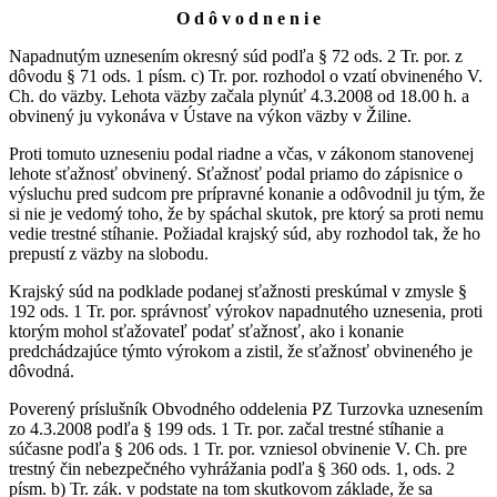
O d ô v o d n e n i e
Napadnutým uznesením okresný súd podľa § 72 ods. 2 Tr. por. z
dôvodu § 71 ods. 1 písm. c) Tr. por. rozhodol o vzatí obvineného V.
Ch. do väzby. Lehota väzby začala plynúť 4.3.2008 od 18.00 h. a
obvinený ju vykonáva v Ústave na výkon väzby v Žiline.
Proti tomuto uzneseniu podal riadne a včas, v zákonom stanovenej
lehote sťažnosť obvinený. Sťažnosť podal priamo do zápisnice o
výsluchu pred sudcom pre prípravné konanie a odôvodnil ju tým, že
si nie je vedomý toho, že by spáchal skutok, pre ktorý sa proti nemu
vedie trestné stíhanie. Požiadal krajský súd, aby rozhodol tak, že ho
prepustí z väzby na slobodu.
Krajský súd na podklade podanej sťažnosti preskúmal v zmysle §
192 ods. 1 Tr. por. správnosť výrokov napadnutého uznesenia, proti
ktorým mohol sťažovateľ podať sťažnosť, ako i konanie
predchádzajúce týmto výrokom a zistil, že sťažnosť obvineného je
dôvodná.
Poverený príslušník Obvodného oddelenia PZ Turzovka uznesením
zo 4.3.2008 podľa § 199 ods. 1 Tr. por. začal trestné stíhanie a
súčasne podľa § 206 ods. 1 Tr. por. vzniesol obvinenie V. Ch. pre
trestný čin nebezpečného vyhrážania podľa § 360 ods. 1, ods. 2
písm. b) Tr. zák. v podstate na tom skutkovom základe, že sa