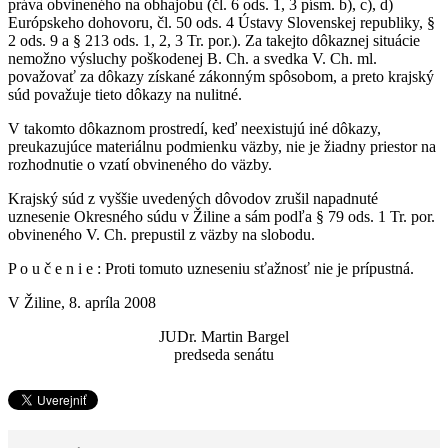
práva obvineného na obhajobu (čl. 6 ods. 1, 3 písm. b), c), d)
Európskeho dohovoru, čl. 50 ods. 4 Ústavy Slovenskej republiky, §
2 ods. 9 a § 213 ods. 1, 2, 3 Tr. por.). Za takejto dôkaznej situácie
nemožno výsluchy poškodenej B. Ch. a svedka V. Ch. ml.
považovať za dôkazy získané zákonným spôsobom, a preto krajský
súd považuje tieto dôkazy na nulitné.
V takomto dôkaznom prostredí, keď neexistujú iné dôkazy,
preukazujúce materiálnu podmienku väzby, nie je žiadny priestor na
rozhodnutie o vzatí obvineného do väzby.
Krajský súd z vyššie uvedených dôvodov zrušil napadnuté
uznesenie Okresného súdu v Žiline a sám podľa § 79 ods. 1 Tr. por.
obvineného V. Ch. prepustil z väzby na slobodu.
P o u č e n i e : Proti tomuto uzneseniu sťažnosť nie je prípustná.
V Žiline, 8. apríla 2008
JUDr. Martin Bargel
predseda senátu