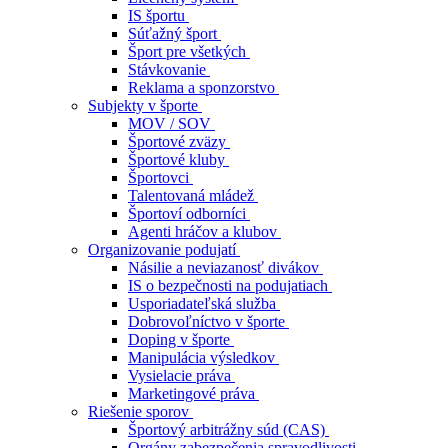
IS športu
Súťažný šport
Šport pre všetkých
Stávkovanie
Reklama a sponzorstvo
Subjekty v športe
MOV / SOV
Športové zväzy
Športové kluby
Športovci
Talentovaná mládež
Športoví odborníci
Agenti hráčov a klubov
Organizovanie podujatí
Násilie a neviazanosť divákov
IS o bezpečnosti na podujatiach
Usporiadateľská služba
Dobrovoľníctvo v športe
Doping v športe
Manipulácia výsledkov
Vysielacie práva
Marketingové práva
Riešenie sporov
Športový arbitrážny súd (CAS)
Orgány zabezpečenia spravodlivosti