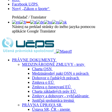
Facebook UčPS
Nový „Zákon o športe“
Prekladač / Translator
Nástroj na preklad stránky do iného jazyka pomocou
aplikácie Google Translator
PRÁVNE DOKUMENTY
MEDZINÁRODNÉ ZMLUVY - texty
Charta OSN
Medzinárodný pakt OSN o právach
Dohovor o ľudských právach
Zmluva o EÚ
Zmluva o fungovaní EÚ
Charta základných práv EÚ
Zmluvy a dohovory - vyhľadávanie
Justičná spolupráca trestná
PRÁVNA ÚPRAVA SR
Ústava SR, ČR - znenie