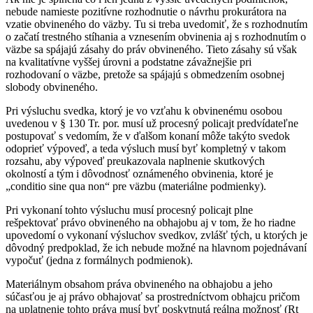
nebude namieste pozitívne rozhodnutie o návrhu prokurátora na
vzatie obvineného do väzby. Tu si treba uvedomiť, že s rozhodnutím
o začatí trestného stíhania a vznesením obvinenia aj s rozhodnutím o
väzbe sa spájajú zásahy do práv obvineného. Tieto zásahy sú však
na kvalitatívne vyššej úrovni a podstatne závažnejšie pri
rozhodovaní o väzbe, pretože sa spájajú s obmedzením osobnej
slobody obvineného.
Pri výsluchu svedka, ktorý je vo vzťahu k obvinenému osobou
uvedenou v § 130 Tr. por. musí už procesný policajt predvídateľne
postupovať s vedomím, že v ďalšom konaní môže takýto svedok
odoprieť výpoveď, a teda výsluch musí byť kompletný v takom
rozsahu, aby výpoveď preukazovala naplnenie skutkových
okolností a tým i dôvodnosť oznámeného obvinenia, ktoré je
„conditio sine qua non“ pre väzbu (materiálne podmienky).
Pri vykonaní tohto výsluchu musí procesný policajt plne
rešpektovať právo obvineného na obhajobu aj v tom, že ho riadne
upovedomí o vykonaní výsluchov svedkov, zvlášť tých, u ktorých je
dôvodný predpoklad, že ich nebude možné na hlavnom pojednávaní
vypočuť (jedna z formálnych podmienok).
Materiálnym obsahom práva obvineného na obhajobu a jeho
súčasťou je aj právo obhajovať sa prostredníctvom obhajcu pričom
na uplatnenie tohto práva musí byť poskytnutá reálna možnosť (Rt