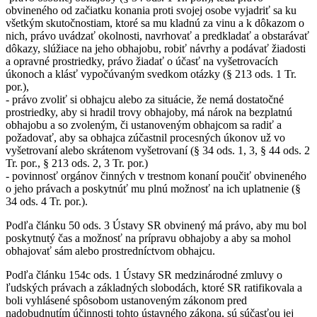
obvineného od začiatku konania proti svojej osobe vyjadriť sa ku
všetkým skutočnostiam, ktoré sa mu kladnú za vinu a k dôkazom o
nich, právo uvádzať okolnosti, navrhovať a predkladať a obstarávať
dôkazy, slúžiace na jeho obhajobu, robiť návrhy a podávať žiadosti
a opravné prostriedky, právo žiadať o účasť na vyšetrovacích
úkonoch a klásť vypočúvaným svedkom otázky (§ 213 ods. 1 Tr.
por.),
- právo zvoliť si obhajcu alebo za situácie, že nemá dostatočné
prostriedky, aby si hradil trovy obhajoby, má nárok na bezplatnú
obhajobu a so zvoleným, či ustanoveným obhajcom sa radiť a
požadovať, aby sa obhajca zúčastnil procesných úkonov už vo
vyšetrovaní alebo skrátenom vyšetrovaní (§ 34 ods. 1, 3, § 44 ods. 2
Tr. por., § 213 ods. 2, 3 Tr. por.)
- povinnosť orgánov činných v trestnom konaní poučiť obvineného
o jeho právach a poskytnúť mu plnú možnosť na ich uplatnenie (§
34 ods. 4 Tr. por.).
Podľa článku 50 ods. 3 Ústavy SR obvinený má právo, aby mu bol
poskytnutý čas a možnosť na prípravu obhajoby a aby sa mohol
obhajovať sám alebo prostredníctvom obhajcu.
Podľa článku 154c ods. 1 Ústavy SR medzinárodné zmluvy o
ľudských právach a základných slobodách, ktoré SR ratifikovala a
boli vyhlásené spôsobom ustanoveným zákonom pred
nadobudnutím účinnosti tohto ústavného zákona, sú súčasťou jej