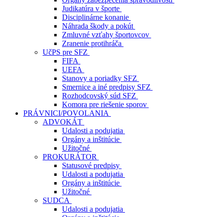
Judikatúra v športe
Disciplinárne konanie
Náhrada škody a pokút
Zmluvné vzťahy športovcov
Zranenie protihráča
UčPS pre SFZ
FIFA
UEFA
Stanovy a poriadky SFZ
Smernice a iné predpisy SFZ
Rozhodcovský súd SFZ
Komora pre riešenie sporov
PRÁVNICI/POVOLANIA
ADVOKÁT
Udalosti a podujatia
Orgány a inštitúcie
Užitočné
PROKURÁTOR
Statusové predpisy
Udalosti a podujatia
Orgány a inštitúcie
Užitočné
SUDCA
Udalosti a podujatia