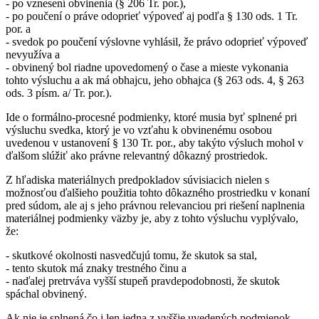
- po vznesení obvinenia (§ 206 Tr. por.),
- po poučení o práve odoprieť výpoveď aj podľa § 130 ods. 1 Tr.
por. a
- svedok po poučení výslovne vyhlásil, že právo odoprieť výpoveď
nevyužíva a
- obvinený bol riadne upovedomený o čase a mieste vykonania
tohto výsluchu a ak má obhajcu, jeho obhajca (§ 263 ods. 4, § 263
ods. 3 písm. a/ Tr. por.).
Ide o formálno-procesné podmienky, ktoré musia byť splnené pri
výsluchu svedka, ktorý je vo vzťahu k obvinenému osobou
uvedenou v ustanovení § 130 Tr. por., aby takýto výsluch mohol v
ďalšom slúžiť ako právne relevantný dôkazný prostriedok.
Z hľadiska materiálnych predpokladov súvisiacich nielen s
možnosťou ďalšieho použitia tohto dôkazného prostriedku v konaní
pred súdom, ale aj s jeho právnou relevanciou pri riešení naplnenia
materiálnej podmienky väzby je, aby z tohto výsluchu vyplývalo,
že:
- skutkové okolnosti nasvedčujú tomu, že skutok sa stal,
- tento skutok má znaky trestného činu a
- naďalej pretrváva vyšší stupeň pravdepodobnosti, že skutok
spáchal obvinený.
Ak nie je splnená čo i len jedna z vyššie uvedených podmienok,