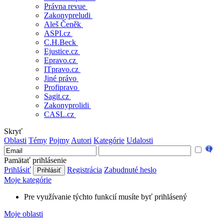
Právna revue
Zakonypreludi
Aleš Čeněk
ASPI.cz
C.H.Beck
Ejustice.cz
Epravo.cz
ITpravo.cz
Jiné právo
Profipravo
Sagit.cz
Zakonyprolidi
CASL.cz
Skryť
Oblasti
Témy
Pojmy
Autori
Kategórie
Udalosti
Pamätať prihlásenie
Prihlásiť
Registrácia
Zabudnuté heslo
Moje kategórie
Pre využívanie týchto funkcií musíte byť prihlásený
Moje oblasti