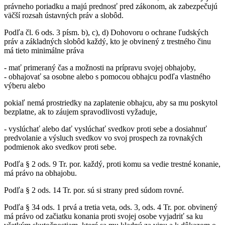
právneho poriadku a majú prednosť pred zákonom, ak zabezpečujú
väčší rozsah ústavných práv a slobôd.
Podľa čl. 6 ods. 3 písm. b), c), d) Dohovoru o ochrane ľudských
práv a základných slobôd každý, kto je obvinený z trestného činu
má tieto minimálne práva
- mať primeraný čas a možnosti na prípravu svojej obhajoby,
- obhajovať sa osobne alebo s pomocou obhajcu podľa vlastného
výberu alebo
pokiaľ nemá prostriedky na zaplatenie obhajcu, aby sa mu poskytol
bezplatne, ak to záujem spravodlivosti vyžaduje,
- vyslúchať alebo dať vyslúchať svedkov proti sebe a dosiahnuť
predvolanie a výsluch svedkov vo svoj prospech za rovnakých
podmienok ako svedkov proti sebe.
Podľa § 2 ods. 9 Tr. por. každý, proti komu sa vedie trestné konanie,
má právo na obhajobu.
Podľa § 2 ods. 14 Tr. por. sú si strany pred súdom rovné.
Podľa § 34 ods. 1 prvá a tretia veta, ods. 3, ods. 4 Tr. por. obvinený
má právo od začiatku konania proti svojej osobe vyjadriť sa ku