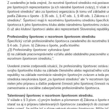
Z uvedeného je teda zrejmé, že rezortné športové stredisko má postave
pre športových reprezentantov (a ich národné športové zväzy), tí však 
športové stredisko” ako za športovú organizáciu (k tomu viď základné 
podľa Zákona o športe - § 35 ods. 1, § 47 ods. 1, § 48 ods. 1 Zákona o 
stredisku”. Športovci majú k rezortnému športovému stredisku špecifick
športovca k jeho športovému klubu alebo národnému športovému zväzu, 
či už ako kluboví športovci alebo ako reprezentanti Slovenskej republiky
Profesionálny športovec v rezortnom športovom stredisku
Špecifický vzťah profesionálneho športovca zaradeného do rezortného šp
§ 4 ods. 3 písm. b) Zákona o športe, podľa ktorého:
„(3) Profesionálny športovec vykonáva šport
b) na základe pracovnoprávneho vzťahu alebo obdobného pracovného vz
rezortnom športovom stredisku,”.
Uvedené znenie zodpovedá situácii, že profesionálny športovec ostáva 
svojho športového klubu na základe členského alebo registračného vzťa
republiky na základe nominácie národným športovým zväzom a teda pro
strediska nevykonáva šport „za športové stredisko” ale “v rezortnom šp
nielen jeho prípravu a ďalšie podporné činnosti jeho športovej činnosti n
zamestnanie a sociálne zabezpečenie profesionálneho športovca.
Talentovaný športovec v rezortnom športovom stredisku.
V súlade s § 3 písm. c) prvým bodom a písmenom d) Zákona o športe má
starať sa aj o prípravu talentovaných športovcov zaradených do zozna
treba uviesť, že môže ísť o rôzne vekové skupiny športovcov. Môže ísť