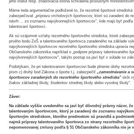
jeho štatút resp. zriaďovacia listina schválená príslušným ministerstvo
Máme teda argumentačne podložené to, že rezortné športové strediská
zabezpečovať „prípravu vrcholových športovcov, ktorí sú zaradení do r
návrh ... zo zoznamu najvýkonnejších športovcov", kde majú byť podľa v
talentovaní športovci.
Ak sú vzájomné vzťahy rezortného športového strediska, ktoré zabezpeč
prvého bodu ZoŠ a talentovaného športovca zaradeného na základe výk
najvýkonnejších športovcov rezortného športového strediska upravia 
Občianskeho zákonníka napríklad o „podpore prípravy talentovaného š
najvýkonnejších športovcov", takýto postup sa javí byť v súlade so zá
Podotýkam, že pri talentovanom športovcovi bude plnenie úlohy rezortn
písm c) druhý bod Zákona o športe t.j. zabezpečiť
„zamestnávanie a s
športovcov zaradených do rezortného športového strediska"
skôr v
žiakov základnej školy, študentov strednej školy alebo vysokej školy".
Záver:
Na základe vyššie uvedeného sa javí byť dôvodný právny názor, ž
talentovaným športovcom, ktorý je zaradený do zoznamu najvýkon
športovým strediskom, ktorého predmetom sú pravidlá a podmienky
najmä prípravy talentovaného športovca zo strany rezortného špo
nepomenovanej zmluvy podľa § 51 Občianskeho zákonníka nie je 