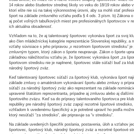
14 rokov alebo študentov strednej školy vo veku do 18/19 rokov alebo v
ktorí ešte nie sú na takej výkonnostnej úrovni, aby sa mohli stať profe
šport na základe zmluvného vzťahu podľa § 4 ods. 3 písm. b) Zákona 
aj počet voľných tabuľkových miest pre profesionálnych športovcov v r
ich aktuálna obsadenosť.
Vzhľadom na to, že aj talentovaný športovec vykonáva šport za svoj kl
ako člen mládežníckej kategórie reprezentácie Slovenskej republiky, a ni
vzťahy súvisiace s jeho prípravou „v rezortnom športovom stredisku” je
zmluvným typom, ktorý zákon o športe neupravuje. Zákon o športe upra
základnou náležitosťou vzťahu je, že športovec vykonáva šport „za špor
športovom stredisku nie je naplnené, športovec stále súťaží buď za klu
národný športový zväz.
Keď talentovaný športovec súťaží za športový klub, vykonáva šport naj
základe zmluvy o amatérskom vykonávaní športu alebo zmluvy o prípra
súťaží za národný športový zväz ako reprezentant na základe nomináci
upravené štatútom reprezentranta, prípadne aj zmluvou alebo aj ďalším
športového zväzu. Keď sa do prípravy talentovaného športovca pre klub
republiky pre národný športový zväz zapojí rezortné športové stredisko,
vzhľadom k uvedenému špecifický a je potrebné upraviť ho podľa možnos
ktorý nesúťaží “za stredisko”, ale pripravuje sa “v stredisku”.
Na základe uvedených špecifík poslania, postavenia, úloh a vzťahov jed
športovec, športový klub, národný športový zväz a rezortné športové st