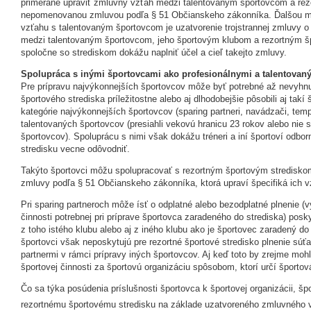
primerané upraviť zmluvný vzťah medzi talentovaným športovcom a re
nepomenovanou zmluvou podľa § 51 Občianskeho zákonníka. Ďalšou mo
vzťahu s talentovaným športovcom je uzatvorenie trojstrannej zmluvy o
medzi talentovaným športovcom, jeho športovým klubom a rezortným š
spoločne so strediskom dokážu naplniť účel a cieľ takejto zmluvy.
Spolupráca s inými športovcami ako profesionálnymi a talentovan
Pre prípravu najvýkonnejších športovcov môže byť potrebné až nevyhnu
športového strediska príležitostne alebo aj dlhodobejšie pôsobili aj takí 
kategórie najvýkonnejších športovcov (sparing partneri, navádzači, tempá
talentovaných športovcov (presiahli vekovú hranicu 23 rokov alebo nie
športovcov). Spoluprácu s nimi však dokážu tréneri a iní športoví odbo
stredisku vecne odôvodniť.
Takýto športovci môžu spolupracovať s rezortným športovým stredisk
zmluvy podľa § 51 Občianskeho zákonníka, ktorá upraví špecifiká ich 
Pri sparing partneroch môže ísť o odplatné alebo bezodplatné plnenie (
činnosti potrebnej pri príprave športovca zaradeného do strediska) pos
z toho istého klubu alebo aj z iného klubu ako je športovec zaradený do
športovci však neposkytujú pre rezortné športové stredisko plnenie súť
partnermi v rámci prípravy iných športovcov. Aj keď toto by zrejme mo
športovej činnosti za športovú organizáciu spôsobom, ktorí určí športov
Čo sa týka posúdenia príslušnosti športovca k športovej organizácii, šp
rezortnému športovému stredisku na základe uzatvoreného zmluvného 