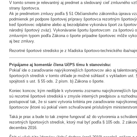
V tomto smere je relevantný aj predmet a sledovaný cieľ zmluvného vz
strany športovca.
Ak je predmetom zmluvy podľa § 51 Občianskeho zákonníka úprava vzá
podmienok pri podpore športovej prípravy športovca rezortným športovým 
keď športovec odplatne alebo aj bezodplatne vykonáva šport za športovú
národný športový zväz). Vykonávanie športu športovcom za športovú o
zmluvným typom podľa Zákona o športe prípadne športovec môže vykon
aj bez zmluvy.
Rezortné športové stredisko je z hľadiska športovo-technického iba/na
Pripájame aj komentár člena UčPS tímu k stanovisku:
Pokiaľ ide o zaraďovanie najvýkonnejších športovcov ako aj talentovan
športových stredísk v tomto ohľade je možné súhlasiť s vykladom ust. 
spojitosti s ust. § 55 ods. 2 písm. b) Zákona o športe.
Koniec koncov, kým nedôjde k vytvoreniu zoznamu najvýkonnejších špor
sú rezortné športové strediská v zmysle interných predpisov a rozhodnut
postupovať tak, že si sami vytvoria kritéria pre zaraďovanie najvýkonne
športovcov (ktoré sú pokiaľ viem schvaľované príslušným ministerstvo
Taká je prax a bude to tak zrejme fungovať až do vytvorenia a schváleni
rezortných športových stredísk, ktorý mal byť podľa § 105 ods. 2 záko
decembra 2016.