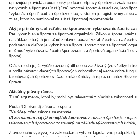
upravujúci pravidlá a podmienky podpory prípravy športovca však nemen
nevykonáva šport (nesúťaží) "za" rezortné športové stredisko, lebo špo
"vykonáva šport" buď za športový klub, v ktorom je registrovaný alebo 
zväz, ktorý ho nominoval na súťaž športovej reprezentácie.
Aký je primárny cieľ vzťahu so športovcom vykonávanie športu za 
Pre vykonávanie športu za športovú organizáciu Zákon o športe uvádza
na základe ktorých je možné zmluvne upraviť vzťah športovca a športo
podstatou a cieľom je vykonávanie športu športovcom za športovú orga
možnosť vykonávania športu športovcom za športovú organizáciu “bez z
športe).
Otázka teda je, či vyššie uvedený dlhodobo zaužívaný (vo všetkých tro
a podľa názorov viacerých športových odborníkov aj vecne dobre fungu
talentovaných športovcov, často mládežníckych reprezentantov Slovens
úpravu.
Aktuálny právny rámec
Tu sú argumenty, ktoré by mohli byť relevantné z hľadiska zákonnosti 
Podľa § 3 písm d) Zákona o športe:
"Na účely tohto zákona sa rozumie
d) zoznamom najvýkonnejších športovcov
zoznam športových repreze
talentovaných športovcov zostavený na základe výkonnostných kritérií,
Z uvedeného vyplýva, že zákonodarca vytvoril legislatívne predpoklady