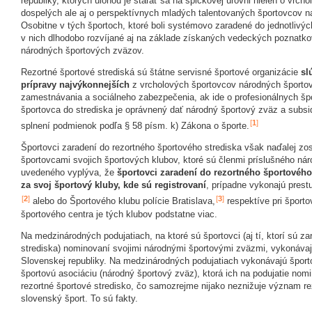
republiky, ktorých úlohou je starať sa na špičkovej úrovni nielen o vrch
dospelých ale aj o perspektívnych mladých talentovaných športovcov na
Osobitne v tých športoch, ktoré boli systémovo zaradené do jednotlivýc
v nich dlhodobo rozvíjané aj na základe získaných vedeckých poznatko
národných športových zväzov.
Rezortné športové strediská sú štátne servisné športové organizácie
sl
prípravy najvýkonnejších
z vrcholových športovcov národných športov
zamestnávania a sociálneho zabezpečenia, ak ide o profesionálnych šp
športovca do strediska je oprávnený dať národný športový zväz a subsidi
[
1
]
splnení podmienok podľa § 58 písm. k) Zákona o športe.
Športovci zaradení do rezortného športového strediska však naďalej zos
športovcami svojich športových klubov, ktoré sú členmi príslušného ná
uvedeného vyplýva, že
športovci zaradení do rezortného športového
za svoj športový kluby, kde sú registrovaní
, prípadne vykonajú prest
[
2
]
[
3
]
alebo do Športového klubu polície Bratislava,
respektíve pri šport
športového centra je tých klubov podstatne viac.
Na medzinárodných podujatiach, na ktoré sú športovci (aj tí, ktorí sú z
strediska) nominovaní svojimi národnými športovými zväzmi, vykonávajú
Slovenskej republiky. Na medzinárodných podujatiach vykonávajú športo
športovú asociáciu (národný športový zväz), ktorá ich na podujatie nomino
rezortné športové stredisko, čo samozrejme nijako neznižuje význam re
slovenský šport. To sú fakty.