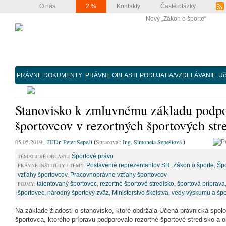
O nás
2 %
Kontakty
Časté otázky
Nový „Zákon o športe“
PRÁVNE DOKUMENTY
PRÁVNE OBLASTI
PODUJATIA/VZDELÁVANIE
Uč
Stanovisko k zmluvnému základu podpo
športovcov v rezortných športových st
05.05.2019
JUDr. Peter Sepeši
Spracoval:
Ing. Simoneta Sepešiová
,
(
)
TÉMATICKÉ OBLASTI:
Športové právo
PRÁVNE INŠTITÚTY / TÉMY:
Postavenie reprezentantov SR
,
Zákon o športe
,
Špo
vzťahy športovcov
,
Pracovnoprávne vzťahy športovcov
POJMY:
talentovaný športovec
,
rezortné športové stredisko
,
športová príprava
športovec
,
národný športový zväz
,
Ministerstvo školstva, vedy výskumu a špo
Na základe žiadosti o stanovisko, ktoré obdržala Učená právnická spolo
športovca, ktorého prípravu podporovalo rezortné športové stredisko a ob