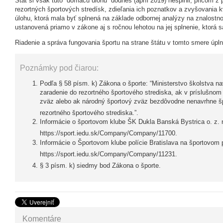
Štát si však túto “domácu úlohu” dodnes (apríl 2019) nesplnil, pričom 
rezortných športových stredísk, zdieľania ich poznatkov a zvyšovania kv
úlohu, ktorá mala byť splnená na základe odbornej analýzy na znalostno
ustanovená priamo v zákone aj s ročnou lehotou na jej splnenie, ktorá sa
Riadenie a správa fungovania športu na strane štátu v tomto smere úpl
Poznámky pod čiarou:
Podľa § 58 písm. k) Zákona o športe: “Ministerstvo školstva n
zaradenie do rezortného športového strediska, ak v príslušnom
zväz alebo ak národný športový zväz bezdôvodne nenavrhne š
rezortného športového strediska.”.
Informácie o športovom klube ŠK Dukla Banská Bystrica o. z.
https://sport.iedu.sk/Company/Company/11700.
Informácie o Športovom klube polície Bratislava na športovom
https://sport.iedu.sk/Company/Company/11231.
§ 3 písm. k) siedmy bod Zákona o športe.
Komentáre