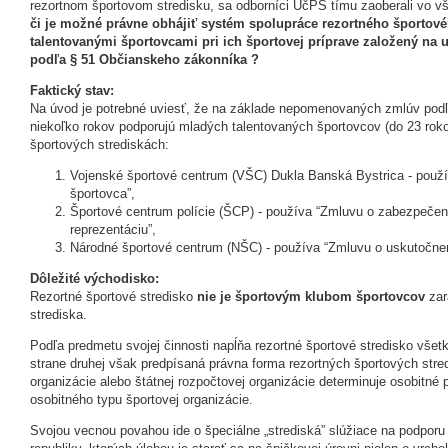
rezortnom športovom stredisku, sa odborníci UčPS tímu zaoberali vo v
či je možné právne obhájiť systém spolupráce rezortného športov
talentovanými športovcami pri ich športovej príprave založený n
podľa § 51 Občianskeho zákonníka ?
Faktický stav:
Na úvod je potrebné uviesť, že na základe nepomenovaných zmlúv pod
niekoľko rokov podporujú mladých talentovaných športovcov (do 23 roko
športových strediskách:
Vojenské športové centrum (VŠC) Dukla Banská Bystrica - použ
športovca”,
Športové centrum polície (ŠCP) - používa “Zmluvu o zabezpečení
reprezentáciu”,
Národné športové centrum (NŠC) - používa “Zmluvu o uskutočnen
Dôležité východisko:
Rezortné športové stredisko
nie je športovým klubom športovcov
zar
strediska.
Podľa predmetu svojej činnosti napĺňa rezortné športové stredisko všetk
strane druhej však predpísaná právna forma rezortných športových stre
organizácie alebo štátnej rozpočtovej organizácie determinuje osobitné p
osobitného typu športovej organizácie.
Svojou vecnou povahou ide o špeciálne „strediská” slúžiace na podporu