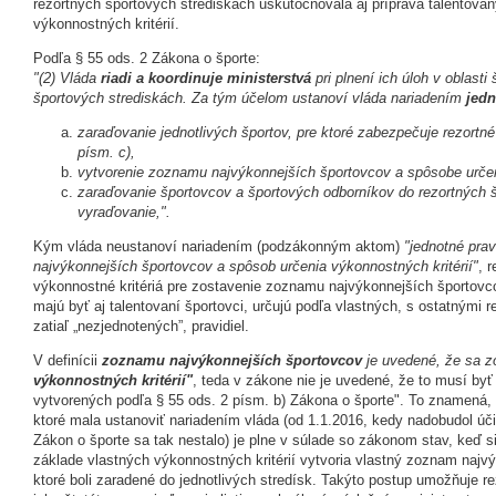
rezortných športových strediskách uskutočňovala aj príprava talentova
výkonnostných kritérií.
Podľa § 55 ods. 2 Zákona o športe:
"(2) Vláda
riadi a koordinuje ministerstvá
pri plnení ich úloh v oblasti
športových strediskách. Za tým účelom ustanoví vláda nariadením
jedn
zaraďovanie jednotlivých športov, pre ktoré zabezpečuje rezortné
písm. c),
vytvorenie zoznamu najvýkonnejších športovcov a spôsobe určeni
zaraďovanie športovcov a športových odborníkov do rezortných š
vyraďovanie,".
Kým vláda neustanoví nariadením (podzákonným aktom)
"jednotné pra
najvýkonnejších športovcov a spôsob určenia výkonnostných kritérií"
, 
výkonnostné kritériá pre zostavenie zoznamu najvýkonnejších športovc
majú byť aj talentovaní športovci, určujú podľa vlastných, s ostatnými 
zatiaľ „nezjednotených”, pravidiel.
V definícii
zoznamu najvýkonnejších športovcov
je uvedené, že sa 
výkonnostných kritérií"
, teda v zákone nie je uvedené, že to musí byť 
vytvorených podľa § 55 ods. 2 písm. b) Zákona o športe". To znamená, ž
ktoré mala ustanoviť nariadením vláda (od 1.1.2016, kedy nadobudol úč
Zákon o športe sa tak nestalo) je plne v súlade so zákonom stav, keď si
základe vlastných výkonnostných kritérií vytvoria vlastný zoznam najv
ktoré boli zaradené do jednotlivých stredísk. Takýto postup umožňuje r