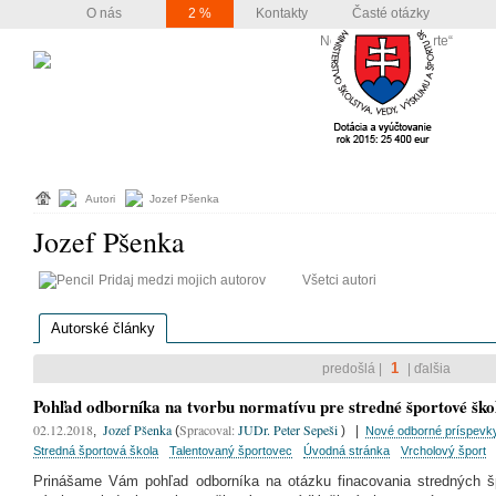
O nás
2 %
Kontakty
Časté otázky
Nový „Zákon o športe“
PRÁVNE DOKUMENTY
PRÁVNE OBLASTI
PODUJATIA/VZDELÁVANIE
Uč
Autori
Jozef Pšenka
Jozef Pšenka
Pridaj medzi mojich autorov
Všetci autori
Autorské články
1
predošlá |
| ďalšia
Pohľad odborníka na tvorbu normatívu pre stredné športové ško
02.12.2018
Jozef Pšenka
Spracoval:
JUDr. Peter Sepeši
,
(
)
|
Nové odborné príspevk
Stredná športová škola
Talentovaný športovec
Úvodná stránka
Vrcholový šport
Prinášame Vám pohľad odborníka na otázku finacovania stredných š