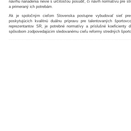
návrhu nariadenia nevie s určitosťou posúdiť, či návrh normatívu pre s
a primeraný ich potrebám.
Ak je spoločným cieľom Slovenska postupne vybudovať sieť pres
poskytujúcich kvalitnú duálnu prípravu pre talentovaných športov
reprezentantov SR, je potrebné normatívy a príslušné koeficienty d
spôsobom zodpovedajúcim sledovanému cieľu reformy stredných šport