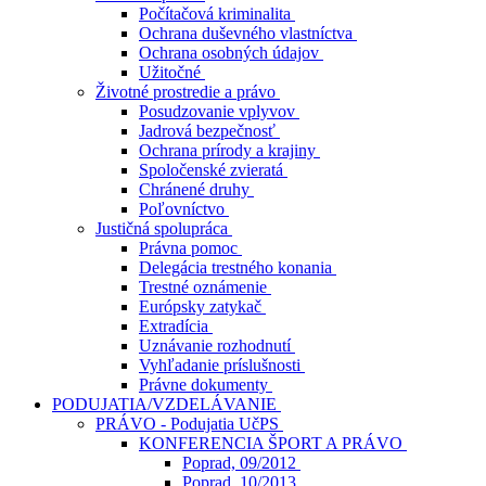
Počítačová kriminalita
Ochrana duševného vlastníctva
Ochrana osobných údajov
Užitočné
Životné prostredie a právo
Posudzovanie vplyvov
Jadrová bezpečnosť
Ochrana prírody a krajiny
Spoločenské zvieratá
Chránené druhy
Poľovníctvo
Justičná spolupráca
Právna pomoc
Delegácia trestného konania
Trestné oznámenie
Európsky zatykač
Extradícia
Uznávanie rozhodnutí
Vyhľadanie príslušnosti
Právne dokumenty
PODUJATIA/VZDELÁVANIE
PRÁVO - Podujatia UčPS
KONFERENCIA ŠPORT A PRÁVO
Poprad, 09/2012
Poprad, 10/2013