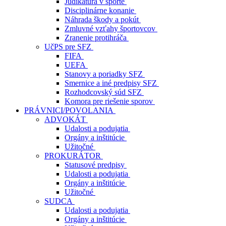
Judikatúra v športe
Disciplinárne konanie
Náhrada škody a pokút
Zmluvné vzťahy športovcov
Zranenie protihráča
UčPS pre SFZ
FIFA
UEFA
Stanovy a poriadky SFZ
Smernice a iné predpisy SFZ
Rozhodcovský súd SFZ
Komora pre riešenie sporov
PRÁVNICI/POVOLANIA
ADVOKÁT
Udalosti a podujatia
Orgány a inštitúcie
Užitočné
PROKURÁTOR
Statusové predpisy
Udalosti a podujatia
Orgány a inštitúcie
Užitočné
SUDCA
Udalosti a podujatia
Orgány a inštitúcie