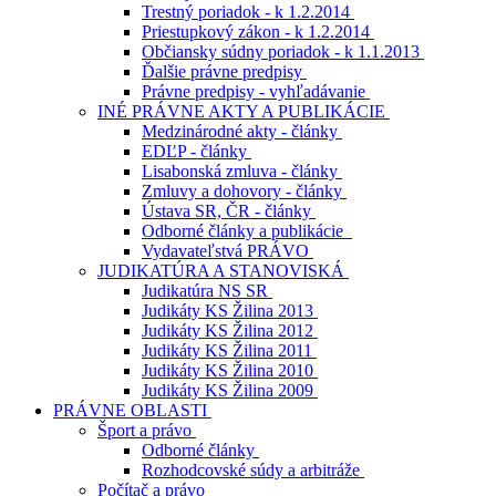
Trestný poriadok - k 1.2.2014
Priestupkový zákon - k 1.2.2014
Občiansky súdny poriadok - k 1.1.2013
Ďalšie právne predpisy
Právne predpisy - vyhľadávanie
INÉ PRÁVNE AKTY A PUBLIKÁCIE
Medzinárodné akty - články
EDĽP - články
Lisabonská zmluva - články
Zmluvy a dohovory - články
Ústava SR, ČR - články
Odborné články a publikácie
Vydavateľstvá PRÁVO
JUDIKATÚRA A STANOVISKÁ
Judikatúra NS SR
Judikáty KS Žilina 2013
Judikáty KS Žilina 2012
Judikáty KS Žilina 2011
Judikáty KS Žilina 2010
Judikáty KS Žilina 2009
PRÁVNE OBLASTI
Šport a právo
Odborné články
Rozhodcovské súdy a arbitráže
Počítač a právo