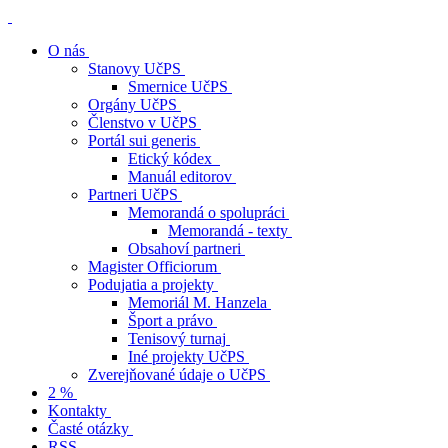
O nás
Stanovy UčPS
Smernice UčPS
Orgány UčPS
Členstvo v UčPS
Portál sui generis
Etický kódex
Manuál editorov
Partneri UčPS
Memorandá o spolupráci
Memorandá - texty
Obsahoví partneri
Magister Officiorum
Podujatia a projekty
Memoriál M. Hanzela
Šport a právo
Tenisový turnaj
Iné projekty UčPS
Zverejňované údaje o UčPS
2 %
Kontakty
Časté otázky
RSS