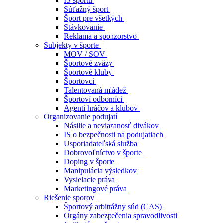
IS športu
Súťažný šport
Šport pre všetkých
Stávkovanie
Reklama a sponzorstvo
Subjekty v športe
MOV / SOV
Športové zväzy
Športové kluby
Športovci
Talentovaná mládež
Športoví odborníci
Agenti hráčov a klubov
Organizovanie podujatí
Násilie a neviazanosť divákov
IS o bezpečnosti na podujatiach
Usporiadateľská služba
Dobrovoľníctvo v športe
Doping v športe
Manipulácia výsledkov
Vysielacie práva
Marketingové práva
Riešenie sporov
Športový arbitrážny súd (CAS)
Orgány zabezpečenia spravodlivosti