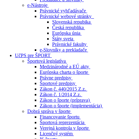
e-Nástroje
Právnické vyhľadávače
Právnické webové stránky
Slovenská repubika
Česká republika
Európska únia
Štáty sveta
Právnické fakulty
e-Slovníky a prekladače
UčPS pre ŠPORT
Športová legislatíva
Medzinárodné a EÚ akty
Európska charta o športe
Právne predpisy
Športové predpisy
Zákon č. 440/2015 Z.z.
Zákon č. 1/2014 Z.z.
Zákon o športe (príprava)
Zákon o športe (implementácia)
Dobrá správa v športe
Financovanie športu
Športová reprezentácia
Verejná kontrola v športe
Licenčný systém