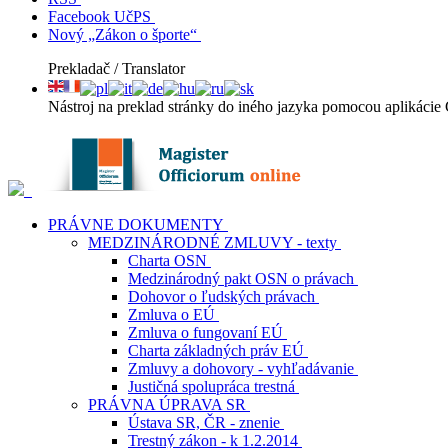
Facebook UčPS
Nový „Zákon o športe“
Prekladač / Translator
Nástroj na preklad stránky do iného jazyka pomocou aplikácie 
PRÁVNE DOKUMENTY
MEDZINÁRODNÉ ZMLUVY - texty
Charta OSN
Medzinárodný pakt OSN o právach
Dohovor o ľudských právach
Zmluva o EÚ
Zmluva o fungovaní EÚ
Charta základných práv EÚ
Zmluvy a dohovory - vyhľadávanie
Justičná spolupráca trestná
PRÁVNA ÚPRAVA SR
Ústava SR, ČR - znenie
Trestný zákon - k 1.2.2014