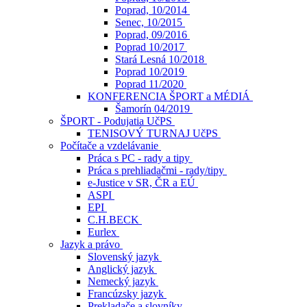
Poprad, 10/2014
Senec, 10/2015
Poprad, 09/2016
Poprad 10/2017
Stará Lesná 10/2018
Poprad 10/2019
Poprad 11/2020
KONFERENCIA ŠPORT a MÉDIÁ
Šamorín 04/2019
ŠPORT - Podujatia UčPS
TENISOVÝ TURNAJ UčPS
Počítače a vzdelávanie
Práca s PC - rady a tipy
Práca s prehliadačmi - rady/tipy
e-Justice v SR, ČR a EÚ
ASPI
EPI
C.H.BECK
Eurlex
Jazyk a právo
Slovenský jazyk
Anglický jazyk
Nemecký jazyk
Francúzsky jazyk
Prekladače a slovníky