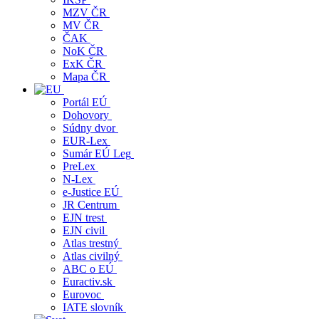
MZV ČR
MV ČR
ČAK
NoK ČR
ExK ČR
Mapa ČR
Portál EÚ
Dohovory
Súdny dvor
EUR-Lex
Sumár EÚ Leg
PreLex
N-Lex
e-Justice EÚ
JR Centrum
EJN trest
EJN civil
Atlas trestný
Atlas civilný
ABC o EÚ
Euractiv.sk
Eurovoc
IATE slovník