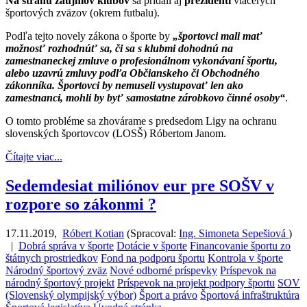
Na stranu záujmov klubov
sa pridali aj
prezidenti
viacerých
športových zväzov (okrem futbalu).
Podľa tejto novely zákona o športe by
„športovci mali mať
možnosť rozhodnúť sa, či sa s klubmi dohodnú na
zamestnaneckej zmluve o profesionálnom vykonávaní športu,
alebo uzavrú zmluvy podľa Občianskeho či Obchodného
zákonníka. Športovci by nemuseli vystupovať len ako
zamestnanci, mohli by byť samostatne zárobkovo činné osoby“
.
O tomto probléme sa zhovárame s predsedom Ligy na ochranu
slovenských športovcov (LOSŠ) Róbertom Janom.
Čítajte viac...
Sedemdesiat miliónov eur pre SOŠV v
rozpore so zákonmi ?
17.11.2019
,
Róbert Kotian
(
Spracoval:
Ing. Simoneta Sepešiová
)
|
Dobrá správa v športe
Dotácie v športe
Financovanie športu zo
štátnych prostriedkov
Fond na podporu športu
Kontrola v športe
Národný športový zväz
Nové odborné príspevky
Príspevok na
národný športový projekt
Príspevok na projekt podpory športu
SOV
(Slovenský olympijský výbor)
Šport a právo
Športová infraštruktúra