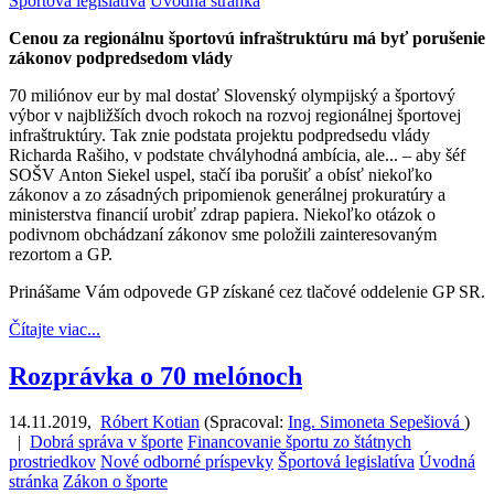
Športová legislatíva
Úvodná stránka
Cenou za regionálnu športovú infraštruktúru má byť porušenie
zákonov podpredsedom vlády
70 miliónov eur by mal dostať Slovenský olympijský a športový
výbor v najbližších dvoch rokoch na rozvoj regionálnej športovej
infraštruktúry. Tak znie podstata projektu podpredsedu vlády
Richarda Rašiho, v podstate chvályhodná ambícia, ale... – aby šéf
SOŠV Anton Siekel uspel, stačí iba porušiť a obísť niekoľko
zákonov a zo zásadných pripomienok generálnej prokuratúry a
ministerstva financií urobiť zdrap papiera. Niekoľko otázok o
podivnom obchádzaní zákonov sme položili zainteresovaným
rezortom a GP.
Prinášame Vám odpovede GP získané cez tlačové oddelenie GP SR.
Čítajte viac...
Rozprávka o 70 melónoch
14.11.2019
,
Róbert Kotian
(
Spracoval:
Ing. Simoneta Sepešiová
)
|
Dobrá správa v športe
Financovanie športu zo štátnych
prostriedkov
Nové odborné príspevky
Športová legislatíva
Úvodná
stránka
Zákon o športe