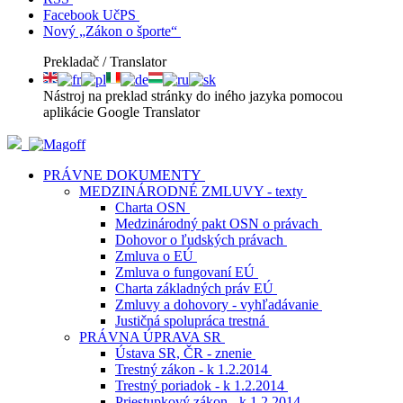
Facebook UčPS
Nový „Zákon o športe“
Prekladač / Translator
Nástroj na preklad stránky do iného jazyka pomocou
aplikácie Google Translator
PRÁVNE DOKUMENTY
MEDZINÁRODNÉ ZMLUVY - texty
Charta OSN
Medzinárodný pakt OSN o právach
Dohovor o ľudských právach
Zmluva o EÚ
Zmluva o fungovaní EÚ
Charta základných práv EÚ
Zmluvy a dohovory - vyhľadávanie
Justičná spolupráca trestná
PRÁVNA ÚPRAVA SR
Ústava SR, ČR - znenie
Trestný zákon - k 1.2.2014
Trestný poriadok - k 1.2.2014
Priestupkový zákon - k 1.2.2014