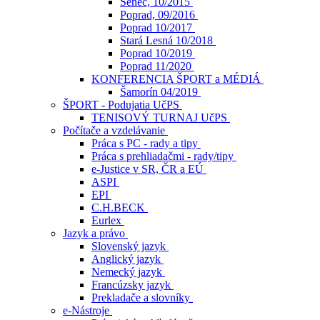
Senec, 10/2015
Poprad, 09/2016
Poprad 10/2017
Stará Lesná 10/2018
Poprad 10/2019
Poprad 11/2020
KONFERENCIA ŠPORT a MÉDIÁ
Šamorín 04/2019
ŠPORT - Podujatia UčPS
TENISOVÝ TURNAJ UčPS
Počítače a vzdelávanie
Práca s PC - rady a tipy
Práca s prehliadačmi - rady/tipy
e-Justice v SR, ČR a EÚ
ASPI
EPI
C.H.BECK
Eurlex
Jazyk a právo
Slovenský jazyk
Anglický jazyk
Nemecký jazyk
Francúzsky jazyk
Prekladače a slovníky
e-Nástroje