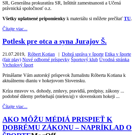
SR, Generálna prokuratúra SR, Inštitút zamestnanosti a Učená
právnická spoločnosť o.z.
Všetky uplatnené pripomienky
k materiálu si môžete prečítať
TU
.
Čítajte viac...
Potlesk pre otca a syna Jurajov Š.
21.07.2019
,
Róbert Kotian
|
Dobrá správa v športe
Etika v športe
(fair play)
Nové odborné príspevky
Športový klub
Úvodná stránka
Vrcholový šport
Prinášame Vám autorský príspevok žurnalistu Róberta Kotiana k
aktuálnemu dianiu v hokejovom Slovensku.
Kríza mravov vs. dohody, zmluvy, pravidlá, predpisy, zákony ...
podobné dilemy prebiehajú (nielen/aj) v slovenskom hokeji ...
Čítajte viac...
AKO MÔŽU MÉDIÁ PRISPIEŤ K
DOBRÉMU ZÁKONU – NAPRÍKLAD O