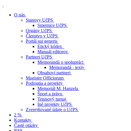
O nás
Stanovy UčPS
Smernice UčPS
Orgány UčPS
Členstvo v UčPS
Portál sui generis
Etický kódex
Manuál editorov
Partneri UčPS
Memorandá o spolupráci
Memorandá - texty
Obsahoví partneri
Magister Officiorum
Podujatia a projekty
Memoriál M. Hanzela
Šport a právo
Tenisový turnaj
Iné projekty UčPS
Zverejňované údaje o UčPS
2 %
Kontakty
Časté otázky
RSS