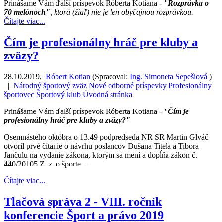
Prinášame Vám ďalší príspevok Róberta Kotiana -
"Rozprávka o
70 melónoch"
, ktorá (žiaľ) nie je len obyčajnou rozprávkou.
Čítajte viac...
Čím je profesionálny hráč pre kluby a
zväzy?
28.10.2019
,
Róbert Kotian
(
Spracoval:
Ing. Simoneta Sepešiová
)
|
Národný športový zväz
Nové odborné príspevky
Profesionálny
športovec
Športový klub
Úvodná stránka
Prinášame Vám ďalší príspevok Róberta Kotiana -
"Čím je
profesionálny hráč pre kluby a zväzy?"
Osemnásteho októbra o 13.49 podpredseda NR SR Martin Glváč
otvoril prvé čítanie o návrhu poslancov Dušana Titela a Tibora
Jančulu na vydanie zákona, ktorým sa mení a dopĺňa zákon č.
440/20105 Z. z. o športe. ...
Čítajte viac...
Tlačová správa 2 - VIII. ročník
konferencie Šport a právo 2019