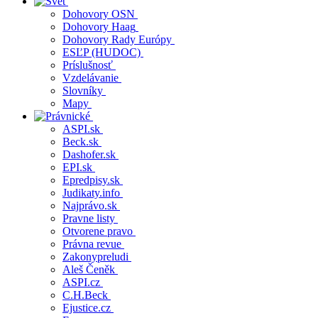
Dohovory OSN
Dohovory Haag
Dohovory Rady Európy
ESĽP (HUDOC)
Príslušnosť
Vzdelávanie
Slovníky
Mapy
ASPI.sk
Beck.sk
Dashofer.sk
EPI.sk
Epredpisy.sk
Judikaty.info
Najprávo.sk
Pravne listy
Otvorene pravo
Právna revue
Zakonypreludi
Aleš Čeněk
ASPI.cz
C.H.Beck
Ejustice.cz