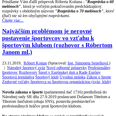
Prinášame Vám ďalší príspevok Róberta Kotiana - "
Rozprávka o 60
melónoch
"
, ktorá je voľným pokračovaním predchádzajúcej
rozprávky s obdobným názvom
"Rozprávka o 70 melónoch"
, ktoré
(žiaľ) nie sú len obyčajnými rozprávkami.
Čítajte viac...
Najväčším problémom je nerovné
postavenie športovcov vo vzťahu k
športovým klubom (rozhovor s Róbertom
Janom ml.)
23.11.2019
,
Róbert Kotian
(
Spracoval:
Ing. Simoneta Sepešiová
)
|
Národný športový zväz
Nové odborné príspevky
Profesionálny
športovec
Rozhovory
Šport v Európskej únii a Rade Európy
Športová legislatíva
Športový klub
Úvodná stránka
Zákon o športe
Zmluvné vzťahy športovca so športovou organizáciou (zväz, klub)
Novela zákona o športe
(parlamentná tlač 1716) predložená do
Národnej rady SR dňa 27.9.2019
poslancami Dušanom Tittelom a
Tiborom Jančulom (obaja SNS), postavila predstaviteľov
profesionálnych hráčov proti športovým klubom.