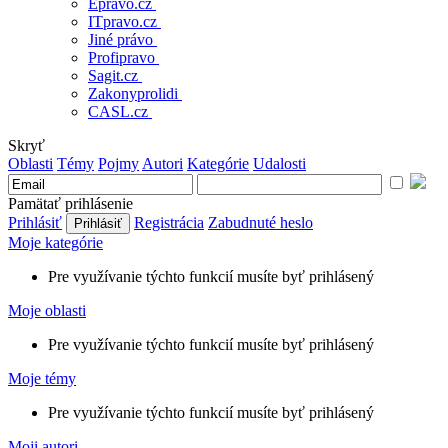
Epravo.cz
ITpravo.cz
Jiné právo
Profipravo
Sagit.cz
Zakonyprolidi
CASL.cz
Skryť
Oblasti
Témy
Pojmy
Autori
Kategórie
Udalosti
Pamätať prihlásenie
Prihlásiť
Registrácia
Zabudnuté heslo
Moje kategórie
Pre využívanie týchto funkcií musíte byť prihlásený
Moje oblasti
Pre využívanie týchto funkcií musíte byť prihlásený
Moje témy
Pre využívanie týchto funkcií musíte byť prihlásený
Moji autori