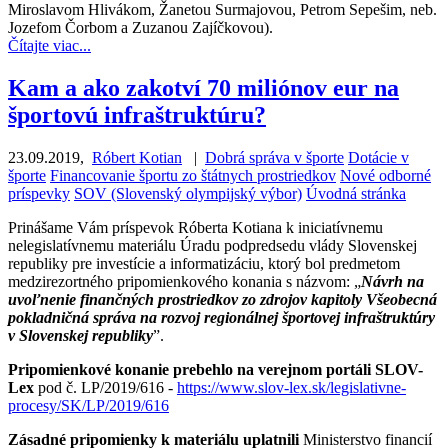
Miroslavom Hlivákom, Žanetou Surmajovou, Petrom Sepešim, neb.
Jozefom Čorbom a Zuzanou Zajíčkovou).
Čítajte viac...
Kam a ako zakotví 70 miliónov eur na
športovú infraštruktúru?
23.09.2019
,
Róbert Kotian
|
Dobrá správa v športe
Dotácie v
športe
Financovanie športu zo štátnych prostriedkov
Nové odborné
príspevky
SOV (Slovenský olympijský výbor)
Úvodná stránka
Prinášame Vám príspevok Róberta Kotiana k iniciatívnemu
nelegislatívnemu materiálu Úradu podpredsedu vlády Slovenskej
republiky pre investície a informatizáciu, ktorý bol predmetom
medzirezortného pripomienkového konania s názvom: „
Návrh na
uvoľnenie finančných prostriedkov zo zdrojov kapitoly Všeobecná
pokladničná správa na rozvoj regionálnej športovej infraštruktúry
v Slovenskej republiky
”.
Pripomienkové konanie prebehlo na verejnom portáli SLOV-
Lex
pod č. LP/2019/616 -
https://www.slov-lex.sk/legislativne-
procesy/SK/LP/2019/616
Zásadné pripomienky k materiálu uplatnili
Ministerstvo financií