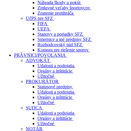
Náhrada škody a pokút
Zmluvné vzťahy športovcov
Zranenie protihráča
UčPS pre SFZ
FIFA
UEFA
Stanovy a poriadky SFZ
Smernice a iné predpisy SFZ
Rozhodcovský súd SFZ
Komora pre riešenie sporov
PRÁVNICI/POVOLANIA
ADVOKÁT
Udalosti a podujatia
Orgány a inštitúcie
Užitočné
PROKURÁTOR
Statusové predpisy
Udalosti a podujatia
Orgány a inštitúcie
Užitočné
SUDCA
Udalosti a podujatia
Orgány a inštitúcie
Užitočné
NOTÁR