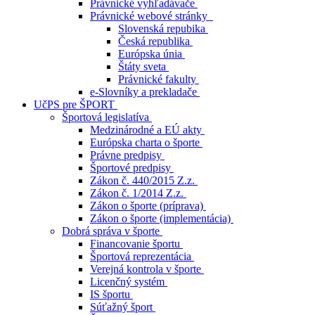
Právnické vyhľadávače
Právnické webové stránky
Slovenská repubika
Česká republika
Európska únia
Štáty sveta
Právnické fakulty
e-Slovníky a prekladače
UčPS pre ŠPORT
Športová legislatíva
Medzinárodné a EÚ akty
Európska charta o športe
Právne predpisy
Športové predpisy
Zákon č. 440/2015 Z.z.
Zákon č. 1/2014 Z.z.
Zákon o športe (príprava)
Zákon o športe (implementácia)
Dobrá správa v športe
Financovanie športu
Športová reprezentácia
Verejná kontrola v športe
Licenčný systém
IS športu
Súťažný šport