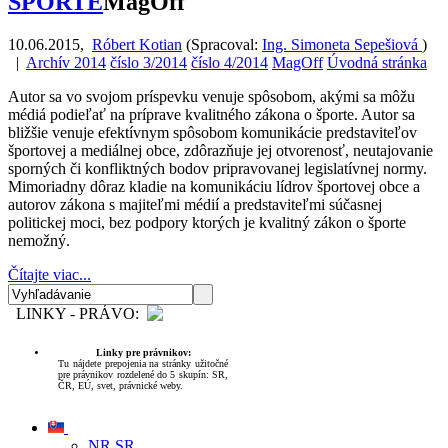
ŠPORTE
MagOff
10.06.2015
,
Róbert Kotian
(
Spracoval:
Ing. Simoneta Sepešiová
)
|
Archív 2014
číslo 3/2014
číslo 4/2014
MagOff
Úvodná stránka
Autor sa vo svojom príspevku venuje spôsobom, akými sa môžu
médiá podieľať na príprave kvalitného zákona o športe. Autor sa
bližšie venuje efektívnym spôsobom komunikácie predstaviteľov
športovej a mediálnej obce, zdôrazňuje jej otvorenosť, neutajovanie
sporných či konfliktných bodov pripravovanej legislatívnej normy.
Mimoriadny dôraz kladie na komunikáciu lídrov športovej obce a
autorov zákona s majiteľmi médií a predstaviteľmi súčasnej
politickej moci, bez podpory ktorých je kvalitný zákon o športe
nemožný.
Čítajte viac...
LINKY - PRÁVO:
Linky pre právnikov:
Tu nájdete prepojenia na stránky užitočné
pre právnikov rozdelené do 5 skupín: SR,
ČR, EÚ, svet, právnické weby.
NR SR