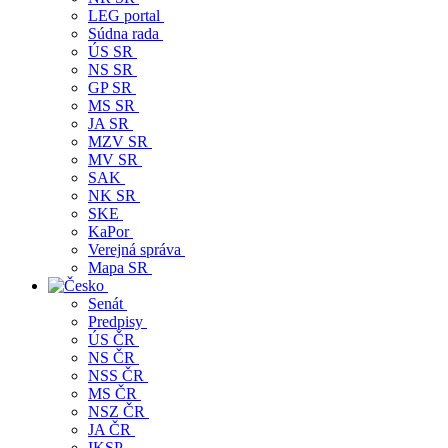
LEG portal
Súdna rada
ÚS SR
NS SR
GP SR
MS SR
JA SR
MZV SR
MV SR
SAK
NK SR
SKE
KaPor
Verejná správa
Mapa SR
Senát
Predpisy
ÚS ČR
NS ČR
NSS ČR
MS ČR
NSZ ČR
JA ČR
IKSP