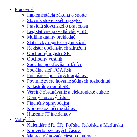
Pracovné
Implementácia zákona o športe
Slovník slovenského jazyka
Pravidlá slovenského pravopisu
Legislatívne pravidlá vlády SR
Multilinguálny prekladač
Štatistický register organizácií
Register občianskych združení
Obchodný register SR
Obchodný vestník
Sociálna poisťovňa - dlžníci
Sociálna sieť FOAF.sk
Príslušnosť justičných orgánov
Povinné zverejňovanie súdnych rozhodnutí
Katastrálny portál SR
Verejné obstarávanie a elektronické aukcie
Denný kurzový lístok
Finančný spravodajca
Kódové označenie štátov
Hlásenie IT incidentov
Volný čas
Kalendáre SR, ČR, Poľska, Rakúska a Maďarska
Konvertor svetových časov
Mapy a plánovače ciest na internete