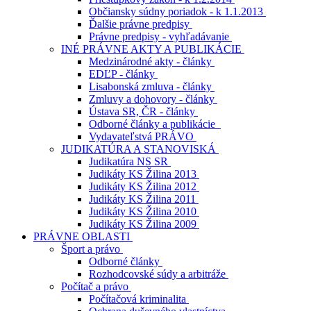
Občiansky súdny poriadok - k 1.1.2013
Ďalšie právne predpisy
Právne predpisy - vyhľadávanie
INÉ PRÁVNE AKTY A PUBLIKÁCIE
Medzinárodné akty - články
EDĽP - články
Lisabonská zmluva - články
Zmluvy a dohovory - články
Ústava SR, ČR - články
Odborné články a publikácie
Vydavateľstvá PRÁVO
JUDIKATÚRA A STANOVISKÁ
Judikatúra NS SR
Judikáty KS Žilina 2013
Judikáty KS Žilina 2012
Judikáty KS Žilina 2011
Judikáty KS Žilina 2010
Judikáty KS Žilina 2009
PRÁVNE OBLASTI
Šport a právo
Odborné články
Rozhodcovské súdy a arbitráže
Počítač a právo
Počítačová kriminalita