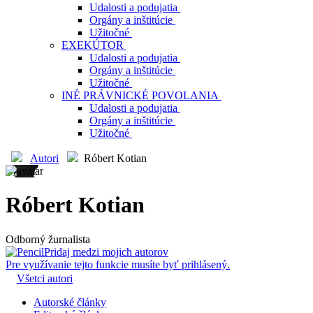
Udalosti a podujatia
Orgány a inštitúcie
Užitočné
EXEKÚTOR
Udalosti a podujatia
Orgány a inštitúcie
Užitočné
INÉ PRÁVNICKÉ POVOLANIA
Udalosti a podujatia
Orgány a inštitúcie
Užitočné
Autori
Róbert Kotian
Róbert Kotian
Odborný žurnalista
Pridaj medzi mojich autorov
Pre využívanie tejto funkcie musíte byť prihlásený.
Všetci autori
Autorské články