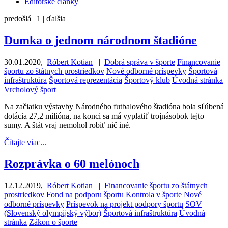
Editorské články
predošlá |
1
| ďalšia
Dumka o jednom národnom štadióne
30.01.2020
,
Róbert Kotian
|
Dobrá správa v športe
Financovanie
športu zo štátnych prostriedkov
Nové odborné príspevky
Športová
infraštruktúra
Športová reprezentácia
Športový klub
Úvodná stránka
Vrcholový šport
Na začiatku výstavby Národného futbalového štadióna bola sľúbená
dotácia 27,2 milióna, na konci sa má vyplatiť trojnásobok tejto
sumy. A štát vraj nemohol robiť nič iné.
Čítajte viac...
Rozprávka o 60 melónoch
12.12.2019
,
Róbert Kotian
|
Financovanie športu zo štátnych
prostriedkov
Fond na podporu športu
Kontrola v športe
Nové
odborné príspevky
Príspevok na projekt podpory športu
SOV
(Slovenský olympijský výbor)
Športová infraštruktúra
Úvodná
stránka
Zákon o športe