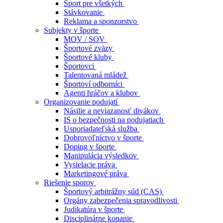
Šport pre všetkých
Stávkovanie
Reklama a sponzorstvo
Subjekty v športe
MOV / SOV
Športové zväzy
Športové kluby
Športovci
Talentovaná mládež
Športoví odborníci
Agenti hráčov a klubov
Organizovanie podujatí
Násilie a neviazanosť divákov
IS o bezpečnosti na podujatiach
Usporiadateľská služba
Dobrovoľníctvo v športe
Doping v športe
Manipulácia výsledkov
Vysielacie práva
Marketingové práva
Riešenie sporov
Športový arbitrážny súd (CAS)
Orgány zabezpečenia spravodlivosti
Judikatúra v športe
Disciplinárne konanie