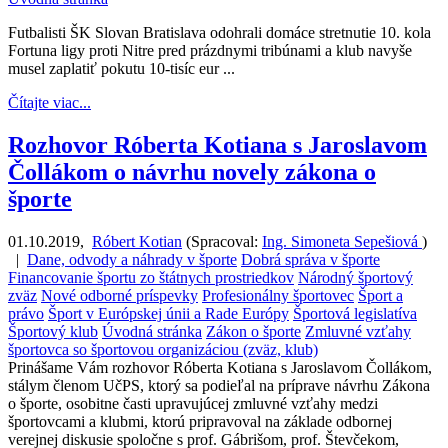
Futbalisti ŠK Slovan Bratislava odohrali domáce stretnutie 10. kola
Fortuna ligy proti Nitre pred prázdnymi tribúnami a klub navyše
musel zaplatiť pokutu 10-tisíc eur ...
Čítajte viac...
Rozhovor Róberta Kotiana s Jaroslavom
Čollákom o návrhu novely zákona o
športe
01.10.2019
,
Róbert Kotian
(
Spracoval:
Ing. Simoneta Sepešiová
)
|
Dane, odvody a náhrady v športe
Dobrá správa v športe
Financovanie športu zo štátnych prostriedkov
Národný športový
zväz
Nové odborné príspevky
Profesionálny športovec
Šport a
právo
Šport v Európskej únii a Rade Európy
Športová legislatíva
Športový klub
Úvodná stránka
Zákon o športe
Zmluvné vzťahy
športovca so športovou organizáciou (zväz, klub)
Prinášame Vám rozhovor Róberta Kotiana s Jaroslavom Čollákom,
stálym členom UčPS, ktorý sa podieľal na príprave návrhu Zákona
o športe, osobitne časti upravujúcej zmluvné vzťahy medzi
športovcami a klubmi, ktorú pripravoval na základe odbornej
verejnej diskusie spoločne s prof. Gábrišom, prof. Števčekom,