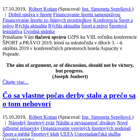
17.10.2019
,
Róbert Kotian
(
Spracoval:
Ing. Simoneta Sepešiová
)
|
Dobrá správa v športe
Financovanie športu samosprávou
Financovanie športu zo štátnych prostriedkov
Konferencia Šport a
právo
Rýchla aktualita
Rýchla aktualita
Šport a právo
Športová
legislatíva
Úvodná stránka
Prinášame Vám
tlačovú správu
UčPS ku VIII. ročníku konferencie
ŠPORT a PRÁVO 2019, ktorá sa uskutočnila v dňoch 3. - 4.
októbra 2019 v konferenčných priestoroch hotela Aquacity v
Poprade.
The aim of argument, or of discussion, should not be victory,
but progress.
(Joseph Joubert)
Čítajte viac...
Čo sa vlastne počas derby stalo a prečo sa
o tom nehovorí
15.10.2019
,
Róbert Kotian
(
Spracoval:
Ing. Simoneta Sepešiová
)
|
Národný športový zväz
Násilie a neviazanosť divákov
Nové
odborné príspevky
Organizovanie verejných športových podujatí
Šport a médiá
Športový klub
UEFA
Usporiadateľská služba
Úvodná stránka