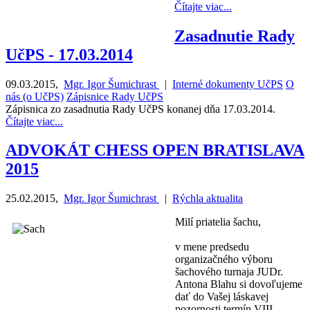
Čítajte viac...
Zasadnutie Rady
UčPS - 17.03.2014
09.03.2015
,
Mgr. Igor Šumichrast
|
Interné dokumenty UčPS
O
nás (o UčPS)
Zápisnice Rady UčPS
Zápisnica zo zasadnutia Rady UčPS konanej dňa 17.03.2014.
Čítajte viac...
ADVOKÁT CHESS OPEN BRATISLAVA
2015
25.02.2015
,
Mgr. Igor Šumichrast
|
Rýchla aktualita
Milí priatelia šachu,
v mene predsedu
organizačného výboru
šachového turnaja JUDr.
Antona Blahu si dovoľujeme
dať do Vašej láskavej
pozornosti termín VIII.