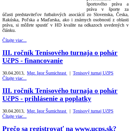
športového práva a
práva v športe za
účasti predstaviteľov futbalových asociácií zo Slovenska, Česka,
Rakúska, Poľska a Maďarska, ako i známych osobností z oblasti
práva, si môžete spustiť v HD kvalite na odkazoch uvedených v
článku.
Čítajte viac...
III. ročník Tenisového turnaja o pohár
UčPS - financovanie
30.04.2013
,
Mgr. Igor Šumichrast
|
Tenisový turnaj UčPS
Čítajte viac...
III. ročník Tenisového turnaja o pohár
UčPS - prihlásenie a poplatky
30.04.2013
,
Mgr. Igor Šumichrast
|
Tenisový turnaj UčPS
Čítajte viac...
Prečo sa registrovať na www.ucps.sk?