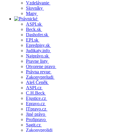
Vzdelávanie
Slovníky
Mapy
ASPI.sk
Beck.sk
Dashofer.sk
EPI.sk
Epredpisy.sk
Judikaty.info
Najprávo.sk
Pravne listy
Otvorene pravo
Právna revue
Zakonypreludi
Aleš Čeněk
ASPI.cz
C.H.Beck
Ejustice.cz
Epravo.cz
ITpravo.cz
Jiné právo
Profipravo
Sagit.cz
Zakonyprolidi