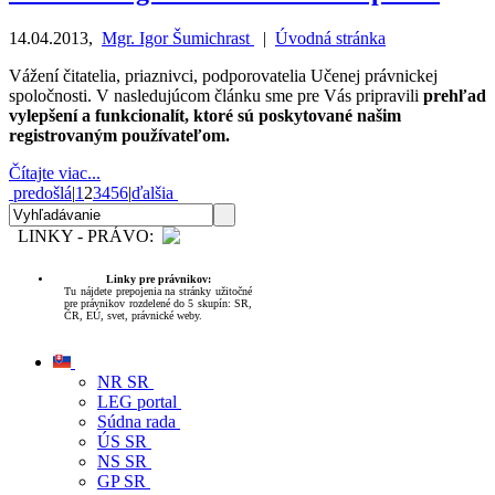
14.04.2013
,
Mgr. Igor Šumichrast
|
Úvodná stránka
Vážení čitatelia, priaznivci, podporovatelia Učenej právnickej
spoločnosti. V nasledujúcom článku sme pre Vás pripravili
prehľad
vylepšení a funkcionalít, ktoré sú poskytované našim
registrovaným používateľom.
Čítajte viac...
predošlá
|
1
2
3
4
5
6
|
ďalšia
LINKY - PRÁVO:
Linky pre právnikov:
Tu nájdete prepojenia na stránky užitočné
pre právnikov rozdelené do 5 skupín: SR,
ČR, EÚ, svet, právnické weby.
NR SR
LEG portal
Súdna rada
ÚS SR
NS SR
GP SR