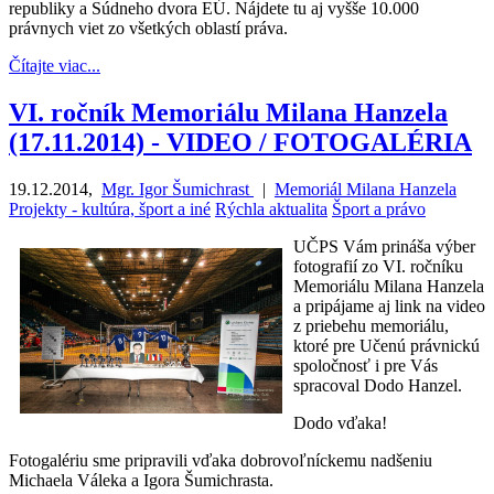
republiky a Súdneho dvora EÚ. Nájdete tu aj vyšše 10.000
právnych viet zo všetkých oblastí práva.
Čítajte viac...
VI. ročník Memoriálu Milana Hanzela
(17.11.2014) - VIDEO / FOTOGALÉRIA
19.12.2014
,
Mgr. Igor Šumichrast
|
Memoriál Milana Hanzela
Projekty - kultúra, šport a iné
Rýchla aktualita
Šport a právo
UČPS Vám prináša výber
fotografií zo VI. ročníku
Memoriálu Milana Hanzela
a pripájame aj link na video
z priebehu memoriálu,
ktoré pre Učenú právnickú
spoločnosť i pre Vás
spracoval Dodo Hanzel.
Dodo vďaka!
Fotogalériu sme pripravili vďaka dobrovoľníckemu nadšeniu
Michaela Váleka a Igora Šumichrasta.