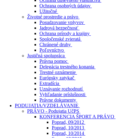
Ochrana duševného vlastníctva
Ochrana osobných údajov
Užitočné
Životné prostredie a právo
Posudzovanie vplyvov
Jadrová bezpečnosť
Ochrana prírody a krajiny
Spoločenské zvieratá
Chránené druhy
Poľovníctvo
Justičná spolupráca
Právna pomoc
Delegácia trestného konania
Trestné oznámenie
Európsky zatykač
Extradícia
Uznávanie rozhodnutí
Vyhľadanie príslušnosti
Právne dokumenty
PODUJATIA/VZDELÁVANIE
PRÁVO - Podujatia UčPS
KONFERENCIA ŠPORT A PRÁVO
Poprad, 09/2012
Poprad, 10/2013
Poprad, 10/2014