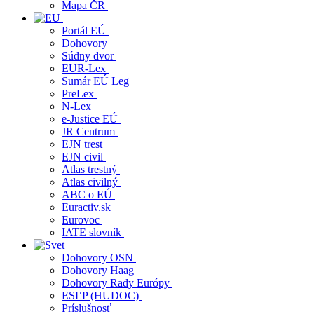
Mapa ČR
Portál EÚ
Dohovory
Súdny dvor
EUR-Lex
Sumár EÚ Leg
PreLex
N-Lex
e-Justice EÚ
JR Centrum
EJN trest
EJN civil
Atlas trestný
Atlas civilný
ABC o EÚ
Euractiv.sk
Eurovoc
IATE slovník
Dohovory OSN
Dohovory Haag
Dohovory Rady Európy
ESĽP (HUDOC)
Príslušnosť