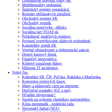
Legislatívne pravidlá vlády SR
Multilinguálny prekladač
Štatistický register organizácií
Register občianskych združení
Obchodný register SR
Obchodný vestník
Sociálna poisťovňa - dlžníci
Sociálna sieť FOAF.sk
Príslušnosť justičných orgánov
Povinné zverejňovanie súdnych rozhodnutí
Katastrálny portál SR
Verejné obstarávanie a elektronické aukcie
Denný kurzový lístok
Finančný spravodajca
Kódové označenie štátov
Hlásenie IT incidentov
Volný čas
Kalendáre SR, ČR, Poľska, Rakúska a Maďarska
Konvertor svetových časov
Mapy a plánovače ciest na internete
Diaľničné poplatky (EÚ a iné)
Hľadáte ubytovanie?
Spolok na ochranu vlastníkov automobilov
Kúpa pneumatík - praktická rada
Slovenský futbal (SFZ)