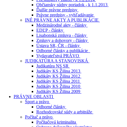
Občiansky súdny poriadok - k 1.1.2013
Ďalšie právne predpisy
Právne predpisy - vyhľadávanie
INÉ PRÁVNE AKTY A PUBLIKÁCIE
Medzinárodné akty - články
EDĽP - články
Lisabonská zmluva - články
Zmluvy a dohovory - články
Ústava SR, ČR - články
Odborné články a publikácie
Vydavateľstvá PRÁVO
JUDIKATÚRA A STANOVISKÁ
Judikatúra NS SR
Judikáty KS Žilina 2013
Judikáty KS Žilina 2012
Judikáty KS Žilina 2011
Judikáty KS Žilina 2010
Judikáty KS Žilina 2009
PRÁVNE OBLASTI
Šport a právo
Odborné články
Rozhodcovské súdy a arbitráže
Počítač a právo
Počítačová kriminalita