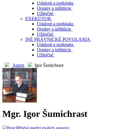
Udalosti a podujatia
Orgány a inštitúcie
Užitočné
EXEKÚTOR
Udalosti a podujatia
Orgány a inštitúcie
Užitočné
INÉ PRÁVNICKÉ POVOLANIA
Udalosti a podujatia
Orgány a inštitúcie
Užitočné
Autori
Igor Šumichrast
Mgr. Igor Šumichrast
Pridaj medzi mojich autorov