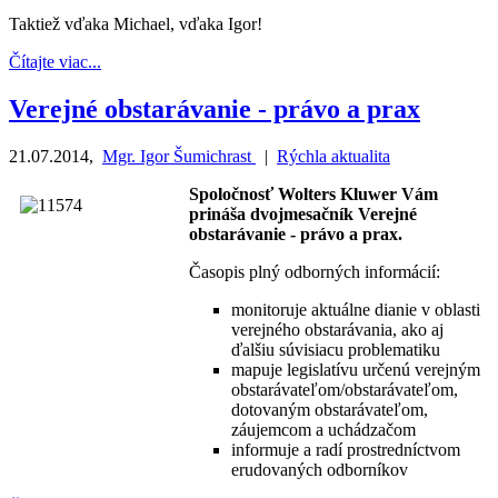
Taktiež vďaka Michael, vďaka Igor!
Čítajte viac...
Verejné obstarávanie - právo a prax
21.07.2014
,
Mgr. Igor Šumichrast
|
Rýchla aktualita
Spoločnosť Wolters Kluwer Vám
prináša dvojmesačník Verejné
obstarávanie - právo a prax.
Časopis plný odborných informácií:
monitoruje aktuálne dianie v oblasti
verejného obstarávania, ako aj
ďalšiu súvisiacu problematiku
mapuje legislatívu určenú verejným
obstarávateľom/obstarávateľom,
dotovaným obstarávateľom,
záujemcom a uchádzačom
informuje a radí prostredníctvom
erudovaných odborníkov