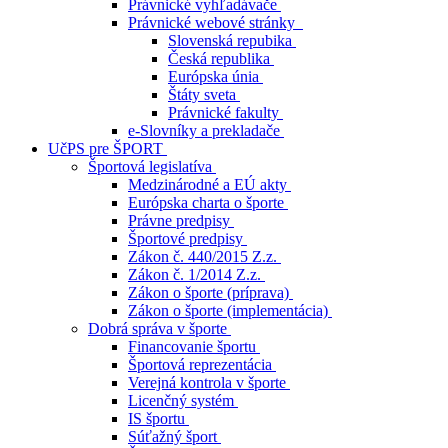
Právnické vyhľadávače
Právnické webové stránky
Slovenská repubika
Česká republika
Európska únia
Štáty sveta
Právnické fakulty
e-Slovníky a prekladače
UčPS pre ŠPORT
Športová legislatíva
Medzinárodné a EÚ akty
Európska charta o športe
Právne predpisy
Športové predpisy
Zákon č. 440/2015 Z.z.
Zákon č. 1/2014 Z.z.
Zákon o športe (príprava)
Zákon o športe (implementácia)
Dobrá správa v športe
Financovanie športu
Športová reprezentácia
Verejná kontrola v športe
Licenčný systém
IS športu
Súťažný šport