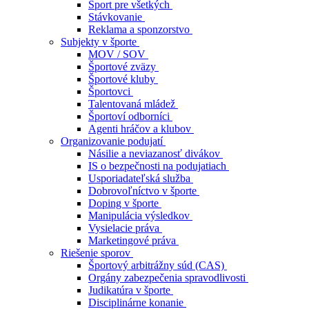
Šport pre všetkých
Stávkovanie
Reklama a sponzorstvo
Subjekty v športe
MOV / SOV
Športové zväzy
Športové kluby
Športovci
Talentovaná mládež
Športoví odborníci
Agenti hráčov a klubov
Organizovanie podujatí
Násilie a neviazanosť divákov
IS o bezpečnosti na podujatiach
Usporiadateľská služba
Dobrovoľníctvo v športe
Doping v športe
Manipulácia výsledkov
Vysielacie práva
Marketingové práva
Riešenie sporov
Športový arbitrážny súd (CAS)
Orgány zabezpečenia spravodlivosti
Judikatúra v športe
Disciplinárne konanie