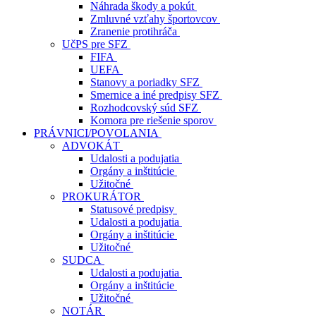
Náhrada škody a pokút
Zmluvné vzťahy športovcov
Zranenie protihráča
UčPS pre SFZ
FIFA
UEFA
Stanovy a poriadky SFZ
Smernice a iné predpisy SFZ
Rozhodcovský súd SFZ
Komora pre riešenie sporov
PRÁVNICI/POVOLANIA
ADVOKÁT
Udalosti a podujatia
Orgány a inštitúcie
Užitočné
PROKURÁTOR
Statusové predpisy
Udalosti a podujatia
Orgány a inštitúcie
Užitočné
SUDCA
Udalosti a podujatia
Orgány a inštitúcie
Užitočné
NOTÁR