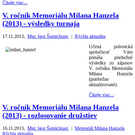
Čítajte viac...
V. ročník Memoriálu Milana Hanzela
(2013) - výsledky turnaja
17.11.2013
,
Mgr. Igor Šumichrast
|
Rýchla aktualita
Učená právnická
spoločnosť Vám
prináša priebežné
výsledky zo zápasov
V. ročníka Memoriálu
Milana Hanzela
(priebežne
aktualizované).
Čítajte viac...
V. ročník Memoriálu Milana Hanzela
(2013) - rozlosovanie družstiev
16.11.2013
,
Mgr. Igor Šumichrast
|
Memoriál Milana Hanzela
Rýchla aktualita