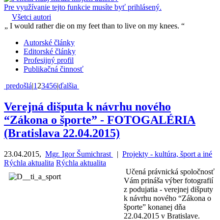
Pre využívanie tejto funkcie musíte byť prihlásený.
Všetci autori
„ I would rather die on my feet than to live on my knees. “
Autorské články
Editorské články
Profesijný profil
Publikačná činnosť
predošlá
|
1
2
3
4
5
6
|
ďalšia
Verejná dišputa k návrhu nového
“Zákona o športe” - FOTOGALÉRIA
(Bratislava 22.04.2015)
23.04.2015
,
Mgr. Igor Šumichrast
|
Projekty - kultúra, šport a iné
Rýchla aktualita
Rýchla aktualita
Učená právnická spoločnosť
Vám prináša výber fotografií
z podujatia - verejnej dišputy
k návrhu nového “Zákona o
športe” konanej dňa
22.04.2015 v Bratislave.