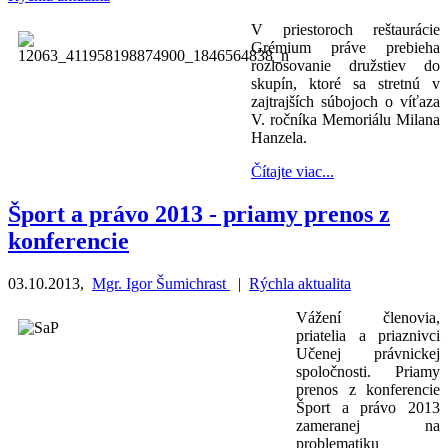
V priestoroch reštaurácie
Grémium práve prebieha
rozlosovanie družstiev do
skupín, ktoré sa stretnú v
zajtrajších súbojoch o víťaza
V. ročníka Memoriálu Milana
Hanzela.
Čítajte viac...
Šport a právo 2013 - priamy prenos z
konferencie
03.10.2013
,
Mgr. Igor Šumichrast
|
Rýchla aktualita
Vážení členovia,
priatelia a priaznivci
Učenej právnickej
spoločnosti. Priamy
prenos z konferencie
Šport a právo 2013
zameranej na
problematiku