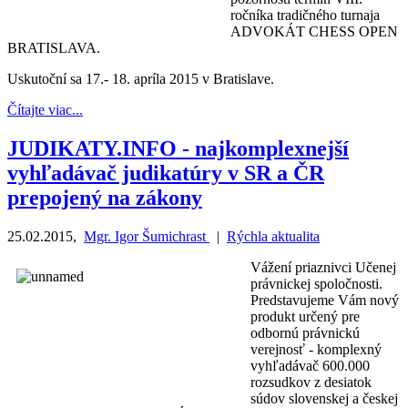
ročníka tradičného turnaja
ADVOKÁT CHESS OPEN
BRATISLAVA.
Uskutoční sa 17.- 18. apríla 2015 v Bratislave.
Čítajte viac...
JUDIKATY.INFO - najkomplexnejší
vyhľadávač judikatúry v SR a ČR
prepojený na zákony
25.02.2015
,
Mgr. Igor Šumichrast
|
Rýchla aktualita
Vážení priaznivci Učenej
právnickej spoločnosti.
Predstavujeme Vám nový
produkt určený pre
odbornú právnickú
verejnosť - komplexný
vyhľadávač 600.000
rozsudkov z desiatok
súdov slovenskej a českej