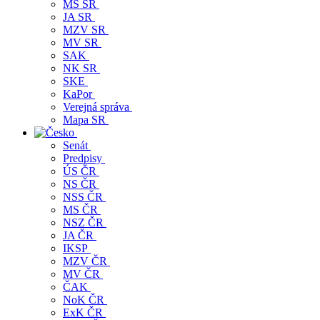
MS SR
JA SR
MZV SR
MV SR
SAK
NK SR
SKE
KaPor
Verejná správa
Mapa SR
Senát
Predpisy
ÚS ČR
NS ČR
NSS ČR
MS ČR
NSZ ČR
JA ČR
IKSP
MZV ČR
MV ČR
ČAK
NoK ČR
ExK ČR