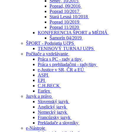
Senec, 10/2015
Poprad, 09/2016
Poprad 10/2017
Stará Lesná 10/2018
Poprad 10/2019
Poprad 11/2020
KONFERENCIA ŠPORT a MÉDIÁ
Šamorín 04/2019
ŠPORT - Podujatia UčPS
TENISOVÝ TURNAJ UčPS
Počítače a vzdelávanie
Práca s PC - rady a tipy
Práca s prehliadačmi - rady/tipy
e-Justice v SR, ČR a EÚ
ASPI
EPI
C.H.BECK
Eurlex
Jazyk a právo
Slovenský jazyk
Anglický jazyk
Nemecký jazyk
Francúzsky jazyk
Prekladače a slovníky
e-Nástroje