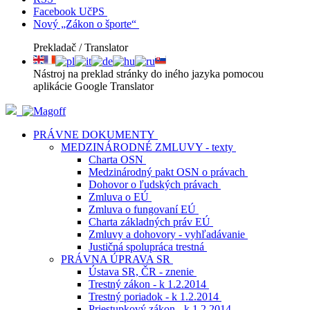
Facebook UčPS
Nový „Zákon o športe“
Prekladač / Translator
Nástroj na preklad stránky do iného jazyka pomocou
aplikácie Google Translator
PRÁVNE DOKUMENTY
MEDZINÁRODNÉ ZMLUVY - texty
Charta OSN
Medzinárodný pakt OSN o právach
Dohovor o ľudských právach
Zmluva o EÚ
Zmluva o fungovaní EÚ
Charta základných práv EÚ
Zmluvy a dohovory - vyhľadávanie
Justičná spolupráca trestná
PRÁVNA ÚPRAVA SR
Ústava SR, ČR - znenie
Trestný zákon - k 1.2.2014
Trestný poriadok - k 1.2.2014
Priestupkový zákon - k 1.2.2014