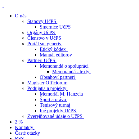
O nás
Stanovy UčPS
Smernice UčPS
Orgány UčPS
Členstvo v UčPS
Portál sui generis
Etický kódex
Manuál editorov
Partneri UčPS
Memorandá o spolupráci
Memorandá - texty
Obsahoví partneri
Magister Officiorum
Podujatia a projekty
Memoriál M. Hanzela
Šport a právo
Tenisový turnaj
Iné projekty UčPS
Zverejňované údaje o UčPS
2 %
Kontakty
Časté otázky
RSS