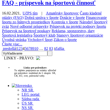
FAQ - príspevok na športovú činnosť
16.02.2021
,
UčPS tím
|
Amatérsky športovec
Často kladené
otázky (FAQ)
Dobrá správa v športe
Dotácie v športe
Financovanie
športu zo štátnych prostriedkov
Kontrola v športe
Národný športový
zväz
Nové odborné príspevky
Príspevok na projekt podpory športu
Príspevok na športové poukazy
Reklama, sponzorstvo, dary
Športová legislatíva
Športový klub
Stanovy športovej organizácie
Úvodná stránka
Vrcholový šport
Zákon o športe
Čítajte viac...
predošlá
|
1
2
3
4
5
6
7
8
9
10
…
82
83
|
ďalšia
LINKY - PRÁVO:
Linky pre právnikov:
Tu nájdete prepojenia na stránky užitočné
pre právnikov rozdelené do 5 skupín: SR,
ČR, EÚ, svet, právnické weby.
NR SR
LEG portal
Súdna rada
ÚS SR
NS SR