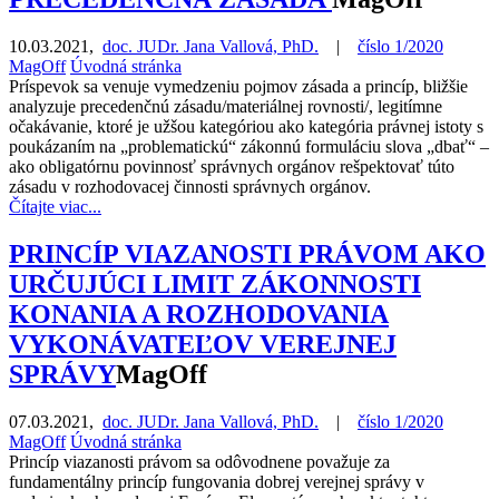
10.03.2021
,
doc. JUDr. Jana Vallová, PhD.
|
číslo 1/2020
MagOff
Úvodná stránka
Príspevok sa venuje vymedzeniu pojmov zásada a princíp, bližšie
analyzuje precedenčnú zásadu/materiálnej rovnosti/, legitímne
očakávanie, ktoré je užšou kategóriou ako kategória právnej istoty s
poukázaním na „problematickú“ zákonnú formuláciu slova „dbať“ –
ako obligatórnu povinnosť správnych orgánov rešpektovať túto
zásadu v rozhodovacej činnosti správnych orgánov.
Čítajte viac...
PRINCÍP VIAZANOSTI PRÁVOM AKO
URČUJÚCI LIMIT ZÁKONNOSTI
KONANIA A ROZHODOVANIA
VYKONÁVATEĽOV VEREJNEJ
SPRÁVY
MagOff
07.03.2021
,
doc. JUDr. Jana Vallová, PhD.
|
číslo 1/2020
MagOff
Úvodná stránka
Princíp viazanosti právom sa odôvodnene považuje za
fundamentálny princíp fungovania dobrej verejnej správy v