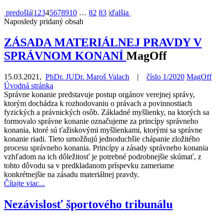
predošlá
|
1
2
3
4
5
6
7
8
9
10
…
82
83
|
ďalšia
Naposledy pridaný obsah
ZÁSADA MATERIÁLNEJ PRAVDY V
SPRÁVNOM KONANÍ
MagOff
15.03.2021
,
PhDr. JUDr. Maroš Valach
|
číslo 1/2020
MagOff
Úvodná stránka
Správne konanie predstavuje postup orgánov verejnej správy,
ktorým dochádza k rozhodovaniu o právach a povinnostiach
fyzických a právnických osôb. Základné myšlienky, na ktorých sa
formovalo správne konanie označujeme za princípy správneho
konania, ktoré sú ťažiskovými myšlienkami, ktorými sa správne
konanie riadi. Tieto umožňujú jednoduchšie chápanie zložitého
procesu správneho konania. Princípy a zásady správneho konania
vzhľadom na ich dôležitosť je potrebné podrobnejšie skúmať, z
tohto dôvodu sa v predkladanom príspevku zameriame
konkrétnejšie na zásadu materiálnej pravdy.
Čítajte viac...
Nezávislosť športového tribunálu