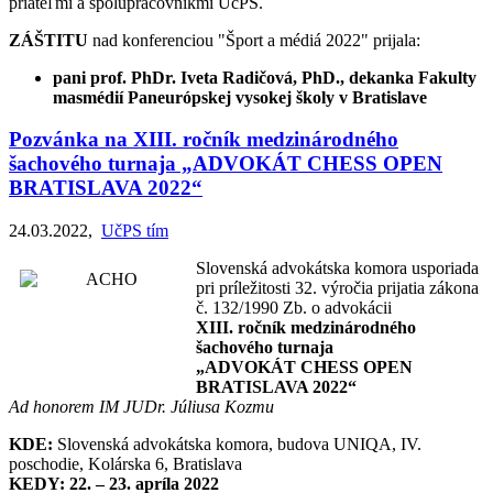
priateľmi a spolupracovníkmi UčPS.
ZÁŠTITU
nad konferenciou "Šport a médiá 2022" prijala:
pani prof. PhDr. Iveta Radičová, PhD., dekanka Fakulty
masmédií Paneurópskej vysokej školy v Bratislave
Pozvánka na XIII. ročník medzinárodného
šachového turnaja „ADVOKÁT CHESS OPEN
BRATISLAVA 2022“
24.03.2022
,
UčPS tím
Slovenská advokátska komora usporiada
pri príležitosti 32. výročia prijatia zákona
č. 132/1990 Zb. o advokácii
XIII. ročník medzinárodného
šachového turnaja
„ADVOKÁT CHESS OPEN
BRATISLAVA 2022“
Ad honorem IM JUDr. Júliusa Kozmu
KDE:
Slovenská advokátska komora, budova UNIQA, IV.
poschodie, Kolárska 6, Bratislava
KEDY:
22. – 23. apríla 2022