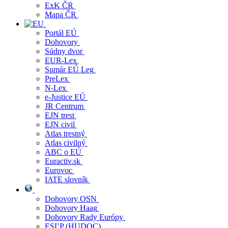
ExK ČR
Mapa ČR
Portál EÚ
Dohovory
Súdny dvor
EUR-Lex
Sumár EÚ Leg
PreLex
N-Lex
e-Justice EÚ
JR Centrum
EJN trest
EJN civil
Atlas trestný
Atlas civilný
ABC o EÚ
Euractiv.sk
Eurovoc
IATE slovník
Dohovory OSN
Dohovory Haag
Dohovory Rady Európy
ESĽP (HUDOC)