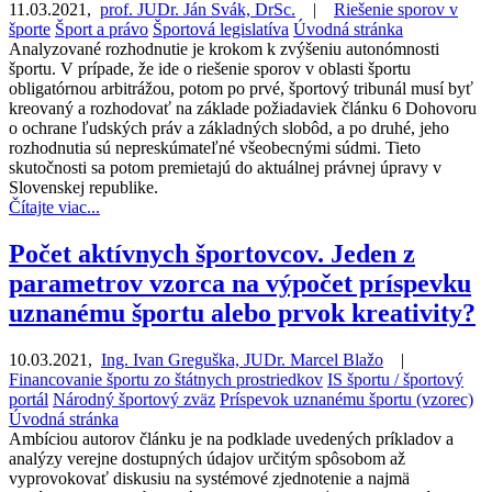
11.03.2021
,
prof. JUDr. Ján Svák, DrSc.
|
Riešenie sporov v
športe
Šport a právo
Športová legislatíva
Úvodná stránka
Analyzované rozhodnutie je krokom k zvýšeniu autonómnosti
športu. V prípade, že ide o riešenie sporov v oblasti športu
obligatórnou arbitrážou, potom po prvé, športový tribunál musí byť
kreovaný a rozhodovať na základe požiadaviek článku 6 Dohovoru
o ochrane ľudských práv a základných slobôd, a po druhé, jeho
rozhodnutia sú nepreskúmateľné všeobecnými súdmi. Tieto
skutočnosti sa potom premietajú do aktuálnej právnej úpravy v
Slovenskej republike.
Čítajte viac...
Počet aktívnych športovcov. Jeden z
parametrov vzorca na výpočet príspevku
uznanému športu alebo prvok kreativity?
10.03.2021
,
Ing. Ivan Greguška, JUDr. Marcel Blažo
|
Financovanie športu zo štátnych prostriedkov
IS športu / športový
portál
Národný športový zväz
Príspevok uznanému športu (vzorec)
Úvodná stránka
Ambíciou autorov článku je na podklade uvedených príkladov a
analýzy verejne dostupných údajov určitým spôsobom až
vyprovokovať diskusiu na systémové zjednotenie a najmä