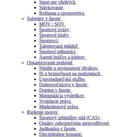
Šport pre všetkých
Stávkovanie
Reklama a sponzorstvo
Subjekty v športe
MOV / SOV
Športové zväzy
Športové kluby
Športovci
Talentovaná mládež
Športoví odborníci
Agenti hráčov a klubov
Organizovanie podujatí
Násilie a neviazanosť divákov
IS o bezpečnosti na podujatiach
Usporiadateľská služba
Dobrovoľníctvo v športe
Doping v športe
Manipulácia výsledkov
Vysielacie práva
Marketingové práva
Riešenie sporov
Športový arbitrážny súd (CAS)
Orgány zabezpečenia spravodlivosti
Judikatúra v športe
Disciplinárne konanie