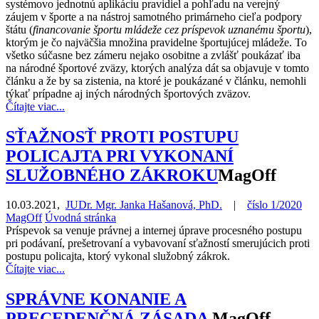
systémovo jednotnú aplikáciu pravidiel a pohľadu na verejný
záujem v športe a na nástroj samotného primárneho cieľa podpory
štátu (
financovanie športu mládeže cez príspevok uznanému športu
),
ktorým je čo najväčšia množina pravidelne športujúcej mládeže. To
všetko súčasne bez zámeru nejako osobitne a zvlášť poukázať iba
na národné športové zväzy, ktorých analýza dát sa objavuje v tomto
článku a že by sa zistenia, na ktoré je poukázané v článku, nemohli
týkať prípadne aj iných národných športových zväzov.
Čítajte viac...
SŤAŽNOSŤ PROTI POSTUPU
POLICAJTA PRI VYKONANÍ
SLUŽOBNÉHO ZÁKROKU
MagOff
10.03.2021
,
JUDr. Mgr. Janka Hašanová, PhD.
|
číslo 1/2020
MagOff
Úvodná stránka
Príspevok sa venuje právnej a internej úprave procesného postupu
pri podávaní, prešetrovaní a vybavovaní sťažností smerujúcich proti
postupu policajta, ktorý vykonal služobný zákrok.
Čítajte viac...
SPRÁVNE KONANIE A
PRECEDENČNÁ ZÁSADA
MagOff