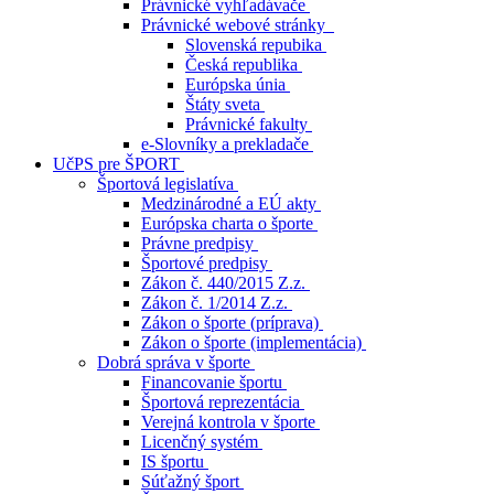
Právnické vyhľadávače
Právnické webové stránky
Slovenská repubika
Česká republika
Európska únia
Štáty sveta
Právnické fakulty
e-Slovníky a prekladače
UčPS pre ŠPORT
Športová legislatíva
Medzinárodné a EÚ akty
Európska charta o športe
Právne predpisy
Športové predpisy
Zákon č. 440/2015 Z.z.
Zákon č. 1/2014 Z.z.
Zákon o športe (príprava)
Zákon o športe (implementácia)
Dobrá správa v športe
Financovanie športu
Športová reprezentácia
Verejná kontrola v športe
Licenčný systém
IS športu
Súťažný šport