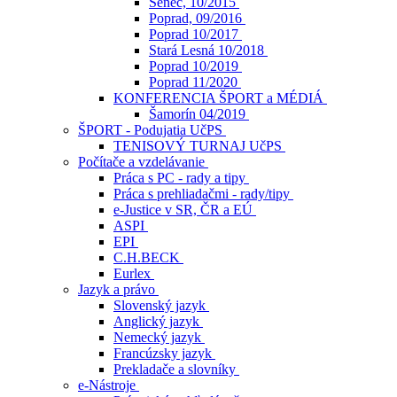
Senec, 10/2015
Poprad, 09/2016
Poprad 10/2017
Stará Lesná 10/2018
Poprad 10/2019
Poprad 11/2020
KONFERENCIA ŠPORT a MÉDIÁ
Šamorín 04/2019
ŠPORT - Podujatia UčPS
TENISOVÝ TURNAJ UčPS
Počítače a vzdelávanie
Práca s PC - rady a tipy
Práca s prehliadačmi - rady/tipy
e-Justice v SR, ČR a EÚ
ASPI
EPI
C.H.BECK
Eurlex
Jazyk a právo
Slovenský jazyk
Anglický jazyk
Nemecký jazyk
Francúzsky jazyk
Prekladače a slovníky
e-Nástroje