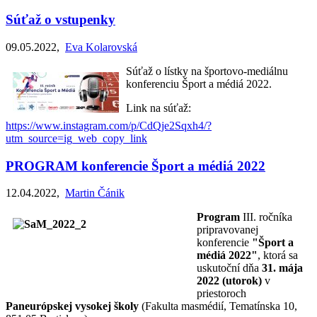
Súťaž o vstupenky
09.05.2022
,
Eva Kolarovská
Súťaž o lístky na športovo-mediálnu
konferenciu Šport a médiá 2022.
Link na súťaž:
https://www.instagram.com/p/CdQje2Sqxh4/?
utm_source=ig_web_copy_link
PROGRAM konferencie Šport a médiá 2022
12.04.2022
,
Martin Čánik
Program
III. ročníka
pripravovanej
konferencie
"Šport a
médiá 2022"
, ktorá sa
uskutoční dňa
31. mája
2022 (utorok)
v
priestoroch
Paneurópskej vysokej školy
(Fakulta masmédií, Tematínska 10,