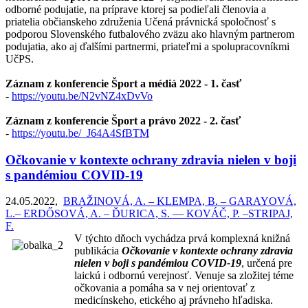
odborné podujatie, na príprave ktorej sa podieľali členovia a
priatelia občianskeho združenia Učená právnická spoločnosť s
podporou Slovenského futbalového zväzu ako hlavným partnerom
podujatia, ako aj ďalšími partnermi, priateľmi a spolupracovníkmi
UčPS.
Záznam z konferencie Šport a médiá 2022 - 1. časť
-
https://youtu.be/N2vNZ4xDvVo
Záznam z konferencie Šport a právo 2022 - 2. časť
-
https://youtu.be/_J64A4SfBTM
Očkovanie v kontexte ochrany zdravia nielen v boji
s pandémiou COVID-19
24.05.2022
,
BRAŽINOVÁ, A. – KLEMPA, B. – GARAYOVÁ,
L.– ERDŐSOVÁ, A. – ĎURICA, S. –– KOVÁČ, P. –STRIPAJ,
F.
V týchto dňoch vychádza prvá komplexná knižná
publikácia
Očkovanie v kontexte ochrany zdravia
nielen v boji s pandémiou COVID-19
, určená pre
laickú i odbornú verejnosť. Venuje sa zložitej téme
očkovania a pomáha sa v nej orientovať z
medicínskeho, etického aj právneho hľadiska.