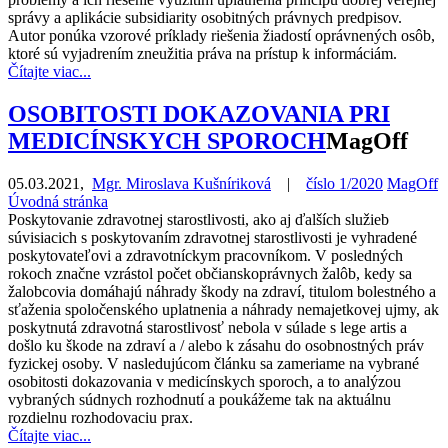
správy a aplikácie subsidiarity osobitných právnych predpisov.
Autor ponúka vzorové príklady riešenia žiadostí oprávnených osôb,
ktoré sú vyjadrením zneužitia práva na prístup k informáciám.
Čítajte viac...
OSOBITOSTI DOKAZOVANIA PRI
MEDICÍNSKYCH SPOROCH
MagOff
05.03.2021
,
Mgr. Miroslava Kušníriková
|
číslo 1/2020
MagOff
Úvodná stránka
Poskytovanie zdravotnej starostlivosti, ako aj ďalších služieb
súvisiacich s poskytovaním zdravotnej starostlivosti je vyhradené
poskytovateľovi a zdravotníckym pracovníkom. V posledných
rokoch značne vzrástol počet občianskoprávnych žalôb, kedy sa
žalobcovia domáhajú náhrady škody na zdraví, titulom bolestného a
sťaženia spoločenského uplatnenia a náhrady nemajetkovej ujmy, ak
poskytnutá zdravotná starostlivosť nebola v súlade s lege artis a
došlo ku škode na zdraví a / alebo k zásahu do osobnostných práv
fyzickej osoby. V nasledujúcom článku sa zameriame na vybrané
osobitosti dokazovania v medicínskych sporoch, a to analýzou
vybraných súdnych rozhodnutí a poukážeme tak na aktuálnu
rozdielnu rozhodovaciu prax.
Čítajte viac...