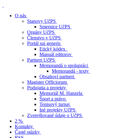
O nás
Stanovy UčPS
Smernice UčPS
Orgány UčPS
Členstvo v UčPS
Portál sui generis
Etický kódex
Manuál editorov
Partneri UčPS
Memorandá o spolupráci
Memorandá - texty
Obsahoví partneri
Magister Officiorum
Podujatia a projekty
Memoriál M. Hanzela
Šport a právo
Tenisový turnaj
Iné projekty UčPS
Zverejňované údaje o UčPS
2 %
Kontakty
Časté otázky
RSS