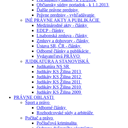
Občiansky súdny poriadok - k 1.1.2013
Ďalšie právne predpisy
Právne predpisy - vyhľadávanie
INÉ PRÁVNE AKTY A PUBLIKÁCIE
Medzinárodné akty - články
EDĽP - články
Lisabonská zmluva - články
Zmluvy a dohovory - články
Ústava SR, ČR - články
Odborné články a publikácie
Vydavateľstvá PRÁVO
JUDIKATÚRA A STANOVISKÁ
Judikatúra NS SR
Judikáty KS Žilina 2013
Judikáty KS Žilina 2012
Judikáty KS Žilina 2011
Judikáty KS Žilina 2010
Judikáty KS Žilina 2009
PRÁVNE OBLASTI
Šport a právo
Odborné články
Rozhodcovské súdy a arbitráže
Počítač a právo
Počítačová kriminalita