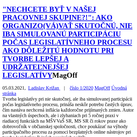
"NECHCETE BYŤ V NAŠEJ
PRACOVNEJ SKUPINE?!": AKO
ORGANIZO(VÁ)VAŤ SKUTOČNÚ, NIE
IBA SIMULOVANÚ PARTICIPÁCIU
POČAS LEGISLATÍVNEHO PROCESU
AKO DÔLEŽITÚ HODNOTU PRI
TVORBE LEPŠEJ A
UDRŽATEĽNEJŠEJ
LEGISLATÍVY
MagOff
05.03.2021
,
Ladislav Križan
|
číslo 1/2020
MagOff
Úvodná
stránka
Tvorba legislatívy pri nie skutočnej, ale iba simulovanej participácii
počas legislatívneho procesu, prináša neskôr potrebu častých úprav,
čím nastáva nechcená inflácia každoročne prijímaných zmien. Autor
na vlastných úspechoch, ale i zlyhaniach pri 5 ročnej praxi v
riadiacej funkciách na MŠVVaŠ SR, MS SR či rokov praxe ako
dobrovoľník v občianskej spoločnosti, chce poukázať na výhody
participačného procesu za pomoci bezplatných online nástrojov pri