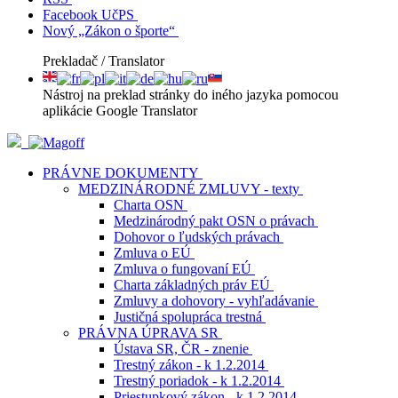
Facebook UčPS
Nový „Zákon o športe“
Prekladač / Translator
Nástroj na preklad stránky do iného jazyka pomocou
aplikácie Google Translator
PRÁVNE DOKUMENTY
MEDZINÁRODNÉ ZMLUVY - texty
Charta OSN
Medzinárodný pakt OSN o právach
Dohovor o ľudských právach
Zmluva o EÚ
Zmluva o fungovaní EÚ
Charta základných práv EÚ
Zmluvy a dohovory - vyhľadávanie
Justičná spolupráca trestná
PRÁVNA ÚPRAVA SR
Ústava SR, ČR - znenie
Trestný zákon - k 1.2.2014
Trestný poriadok - k 1.2.2014
Priestupkový zákon - k 1.2.2014