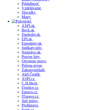
Príslušnosť
Vzdelávanie
Slovníky
Mapy
ASPI.sk
Beck.sk
Dashofer.sk
EPI.sk
Epredpisy.sk
Judikaty.info
Najprávo.sk
Pravne listy
Otvorene pravo
Právna revue
Zakonypreludi
Aleš Čeněk
ASPI.cz
C.H.Beck
Ejustice.cz
Epravo.cz
ITpravo.cz
Jiné právo
Profipravo
Sagit.cz