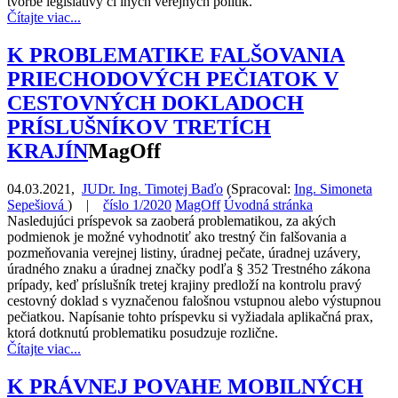
tvorbe legislatívy či iných verejných politík.
Čítajte viac...
K PROBLEMATIKE FALŠOVANIA
PRIECHODOVÝCH PEČIATOK V
CESTOVNÝCH DOKLADOCH
PRÍSLUŠNÍKOV TRETÍCH
KRAJÍN
MagOff
04.03.2021
,
JUDr. Ing. Timotej Baďo
(
Spracoval:
Ing. Simoneta
Sepešiová
) |
číslo 1/2020
MagOff
Úvodná stránka
Nasledujúci príspevok sa zaoberá problematikou, za akých
podmienok je možné vyhodnotiť ako trestný čin falšovania a
pozmeňovania verejnej listiny, úradnej pečate, úradnej uzávery,
úradného znaku a úradnej značky podľa § 352 Trestného zákona
prípady, keď príslušník tretej krajiny predloží na kontrolu pravý
cestovný doklad s vyznačenou falošnou vstupnou alebo výstupnou
pečiatkou. Napísanie tohto príspevku si vyžiadala aplikačná prax,
ktorá dotknutú problematiku posudzuje rozlične.
Čítajte viac...
K PRÁVNEJ POVAHE MOBILNÝCH