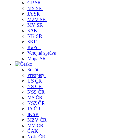
GP SR
MS SR
JA SR
MZV SR
MV SR
SAK
NK SR
SKE
KaPor
Verejná správa
Mapa SR
Senát
Predpisy
ÚS ČR
NS ČR
NSS ČR
MS ČR
NSZ ČR
JA ČR
IKSP
MZV ČR
MV ČR
ČAK
NoK ČR