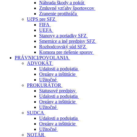
Náhrada škody a pokút
Zmluvné vzťahy športovcov
Zranenie protihráča
UčPS pre SFZ
FIFA
UEFA
Stanovy a poriadky SFZ
Smernice a iné predpisy SFZ
Rozhodcovský súd SFZ
Komora pre riešenie sporov
PRÁVNICI/POVOLANIA
ADVOKÁT
Udalosti a podujatia
Orgány a inštitúcie
Užitočné
PROKURÁTOR
Statusové predpisy
Udalosti a podujatia
Orgány a inštitúcie
Užitočné
SUDCA
Udalosti a podujatia
Orgány a inštitúcie
Užitočné
NOTÁR