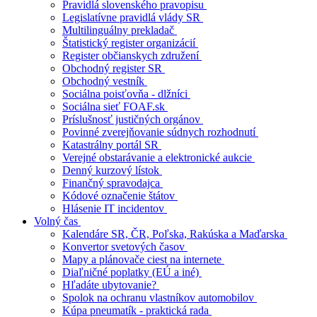
Pravidlá slovenského pravopisu
Legislatívne pravidlá vlády SR
Multilinguálny prekladač
Štatistický register organizácií
Register občianskych združení
Obchodný register SR
Obchodný vestník
Sociálna poisťovňa - dlžníci
Sociálna sieť FOAF.sk
Príslušnosť justičných orgánov
Povinné zverejňovanie súdnych rozhodnutí
Katastrálny portál SR
Verejné obstarávanie a elektronické aukcie
Denný kurzový lístok
Finančný spravodajca
Kódové označenie štátov
Hlásenie IT incidentov
Volný čas
Kalendáre SR, ČR, Poľska, Rakúska a Maďarska
Konvertor svetových časov
Mapy a plánovače ciest na internete
Diaľničné poplatky (EÚ a iné)
Hľadáte ubytovanie?
Spolok na ochranu vlastníkov automobilov
Kúpa pneumatík - praktická rada