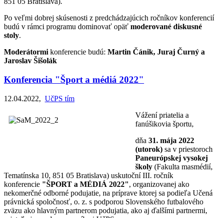
851 05 Bratislava).
Po veľmi dobrej skúsenosti z predchádzajúcich ročníkov konferencií
budú v rámci programu dominovať opäť
moderované diskusné
stoly
.
Moderátormi
konferencie budú:
Martin Čánik, Juraj Čurný a
Jaroslav Šišolák
Konferencia "Šport a médiá 2022"
12.04.2022
,
UčPS tím
Vážení priatelia a
fanúšikovia športu,
dňa
31. mája 2022
(utorok)
sa v priestoroch
Paneurópskej vysokej
školy
(Fakulta masmédií,
Tematínska 10, 851 05 Bratislava) uskutoční III. ročník
konferencie
"ŠPORT a MÉDIÁ 2022"
, organizovanej ako
nekomerčné odborné podujatie, na príprave ktorej sa podieľa Učená
právnická spoločnosť, o. z. s podporou Slovenského futbalového
zväzu ako hlavným partnerom podujatia, ako aj ďalšími partnermi,