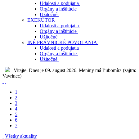
Udalosti a podujatia
Orgány a inštitúcie
Užitočné
EXEKÚTOR
Udalosti a podujatia
Orgány a inštitúcie
Užitočné
INÉ PRÁVNICKÉ POVOLANIA
Udalosti a podujatia
Orgány a inštitúcie
Užitočné
Vitajte. Dnes je 09. august 2026. Meniny má Ľubomíra (zajtra:
Vavrinec)
1
2
3
4
5
6
7
Všetky aktuality