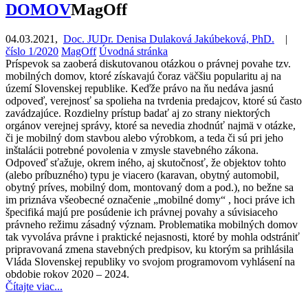
DOMOV
MagOff
04.03.2021
,
Doc. JUDr. Denisa Dulaková Jakúbeková, PhD.
|
číslo 1/2020
MagOff
Úvodná stránka
Príspevok sa zaoberá diskutovanou otázkou o právnej povahe tzv.
mobilných domov, ktoré získavajú čoraz väčšiu popularitu aj na
území Slovenskej republike. Keďže právo na ňu nedáva jasnú
odpoveď, verejnosť sa spolieha na tvrdenia predajcov, ktoré sú často
zavádzajúce. Rozdielny prístup badať aj zo strany niektorých
orgánov verejnej správy, ktoré sa nevedia zhodnúť najmä v otázke,
či je mobilný dom stavbou alebo výrobkom, a teda či sú pri jeho
inštalácii potrebné povolenia v zmysle stavebného zákona.
Odpoveď sťažuje, okrem iného, aj skutočnosť, že objektov tohto
(alebo príbuzného) typu je viacero (karavan, obytný automobil,
obytný príves, mobilný dom, montovaný dom a pod.), no bežne sa
im priznáva všeobecné označenie „mobilné domy“ , hoci práve ich
špecifiká majú pre posúdenie ich právnej povahy a súvisiaceho
právneho režimu zásadný význam. Problematika mobilných domov
tak vyvoláva právne i praktické nejasnosti, ktoré by mohla odstrániť
pripravovaná zmena stavebných predpisov, ku ktorým sa prihlásila
Vláda Slovenskej republiky vo svojom programovom vyhlásení na
obdobie rokov 2020 – 2024.
Čítajte viac...