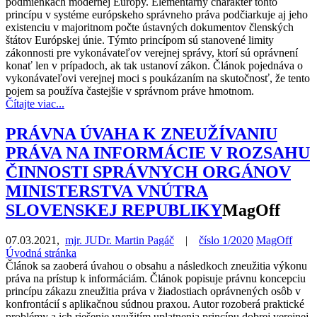
podmienkach modernej Európy. Elementárny charakter tohto
princípu v systéme európskeho správneho práva podčiarkuje aj jeho
existenciu v majoritnom počte ústavných dokumentov členských
štátov Európskej únie. Týmto princípom sú stanovené limity
zákonnosti pre vykonávateľov verejnej správy, ktorí sú oprávnení
konať len v prípadoch, ak tak ustanoví zákon. Článok pojednáva o
vykonávateľovi verejnej moci s poukázaním na skutočnosť, že tento
pojem sa používa častejšie v správnom práve hmotnom.
Čítajte viac...
PRÁVNA ÚVAHA K ZNEUŽÍVANIU
PRÁVA NA INFORMÁCIE V ROZSAHU
ČINNOSTI SPRÁVNYCH ORGÁNOV
MINISTERSTVA VNÚTRA
SLOVENSKEJ REPUBLIKY
MagOff
07.03.2021
,
mjr. JUDr. Martin Pagáč
|
číslo 1/2020
MagOff
Úvodná stránka
Článok sa zaoberá úvahou o obsahu a následkoch zneužitia výkonu
práva na prístup k informáciám. Článok popisuje právnu koncepciu
princípu zákazu zneužitia práva v žiadostiach oprávnených osôb v
konfrontácií s aplikačnou súdnou praxou. Autor rozoberá praktické
problémy a ich riešenie využitím uplatnenia princípu dobrej verejnej