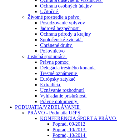
Ochrana duševného vlastníctva
Ochrana osobných údajov
Užitočné
Životné prostredie a právo
Posudzovanie vplyvov
Jadrová bezpečnosť
Ochrana prírody a krajiny
Spoločenské zvieratá
Chránené druhy
Poľovníctvo
Justičná spolupráca
Právna pomoc
Delegácia trestného konania
Trestné oznámenie
Európsky zatykač
Extradícia
Uznávanie rozhodnutí
Vyhľadanie príslušnosti
Právne dokumenty
PODUJATIA/VZDELÁVANIE
PRÁVO - Podujatia UčPS
KONFERENCIA ŠPORT A PRÁVO
Poprad, 09/2012
Poprad, 10/2013
Poprad, 10/2014