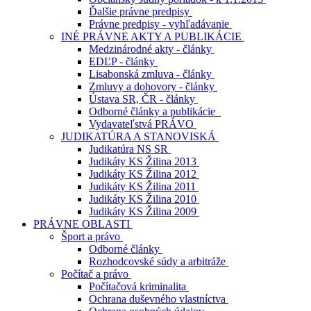
Ďalšie právne predpisy
Právne predpisy - vyhľadávanie
INÉ PRÁVNE AKTY A PUBLIKÁCIE
Medzinárodné akty - články
EDĽP - články
Lisabonská zmluva - články
Zmluvy a dohovory - články
Ústava SR, ČR - články
Odborné články a publikácie
Vydavateľstvá PRÁVO
JUDIKATÚRA A STANOVISKÁ
Judikatúra NS SR
Judikáty KS Žilina 2013
Judikáty KS Žilina 2012
Judikáty KS Žilina 2011
Judikáty KS Žilina 2010
Judikáty KS Žilina 2009
PRÁVNE OBLASTI
Šport a právo
Odborné články
Rozhodcovské súdy a arbitráže
Počítač a právo
Počítačová kriminalita
Ochrana duševného vlastníctva