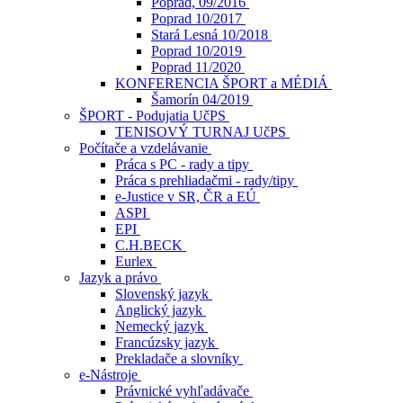
Poprad, 09/2016
Poprad 10/2017
Stará Lesná 10/2018
Poprad 10/2019
Poprad 11/2020
KONFERENCIA ŠPORT a MÉDIÁ
Šamorín 04/2019
ŠPORT - Podujatia UčPS
TENISOVÝ TURNAJ UčPS
Počítače a vzdelávanie
Práca s PC - rady a tipy
Práca s prehliadačmi - rady/tipy
e-Justice v SR, ČR a EÚ
ASPI
EPI
C.H.BECK
Eurlex
Jazyk a právo
Slovenský jazyk
Anglický jazyk
Nemecký jazyk
Francúzsky jazyk
Prekladače a slovníky
e-Nástroje
Právnické vyhľadávače