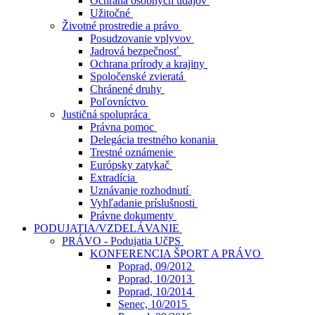
Ochrana osobných údajov
Užitočné
Životné prostredie a právo
Posudzovanie vplyvov
Jadrová bezpečnosť
Ochrana prírody a krajiny
Spoločenské zvieratá
Chránené druhy
Poľovníctvo
Justičná spolupráca
Právna pomoc
Delegácia trestného konania
Trestné oznámenie
Európsky zatykač
Extradícia
Uznávanie rozhodnutí
Vyhľadanie príslušnosti
Právne dokumenty
PODUJATIA/VZDELÁVANIE
PRÁVO - Podujatia UčPS
KONFERENCIA ŠPORT A PRÁVO
Poprad, 09/2012
Poprad, 10/2013
Poprad, 10/2014
Senec, 10/2015