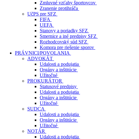
Zmluvné vzťahy športovcov
Zranenie protihráča
UčPS pre SFZ
FIFA
UEFA
Stanovy a poriadky SFZ
Smernice a iné predpisy SFZ
Rozhodcovský súd SFZ
Komora pre riešenie sporov
PRÁVNICI/POVOLANIA
ADVOKÁT
Udalosti a podujatia
Orgány a inštitúcie
Užitočné
PROKURÁTOR
Statusové predpisy
Udalosti a podujatia
Orgány a inštitúcie
Užitočné
SUDCA
Udalosti a podujatia
Orgány a inštitúcie
Užitočné
NOTÁR
Udalosti a podujatia