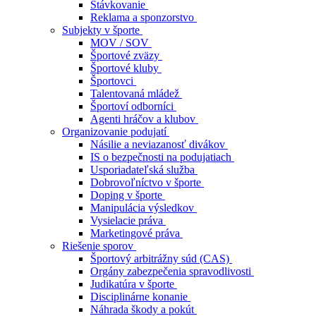
Stávkovanie
Reklama a sponzorstvo
Subjekty v športe
MOV / SOV
Športové zväzy
Športové kluby
Športovci
Talentovaná mládež
Športoví odborníci
Agenti hráčov a klubov
Organizovanie podujatí
Násilie a neviazanosť divákov
IS o bezpečnosti na podujatiach
Usporiadateľská služba
Dobrovoľníctvo v športe
Doping v športe
Manipulácia výsledkov
Vysielacie práva
Marketingové práva
Riešenie sporov
Športový arbitrážny súd (CAS)
Orgány zabezpečenia spravodlivosti
Judikatúra v športe
Disciplinárne konanie
Náhrada škody a pokút