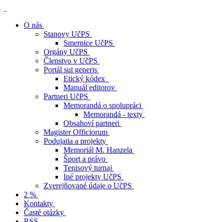
O nás
Stanovy UčPS
Smernice UčPS
Orgány UčPS
Členstvo v UčPS
Portál sui generis
Etický kódex
Manuál editorov
Partneri UčPS
Memorandá o spolupráci
Memorandá - texty
Obsahoví partneri
Magister Officiorum
Podujatia a projekty
Memoriál M. Hanzela
Šport a právo
Tenisový turnaj
Iné projekty UčPS
Zverejňované údaje o UčPS
2 %
Kontakty
Časté otázky
RSS