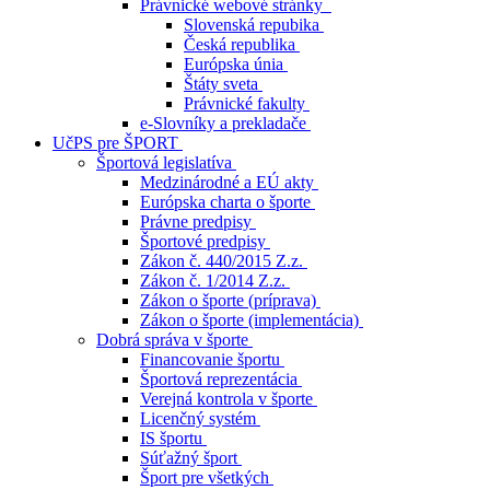
Právnické webové stránky
Slovenská repubika
Česká republika
Európska únia
Štáty sveta
Právnické fakulty
e-Slovníky a prekladače
UčPS pre ŠPORT
Športová legislatíva
Medzinárodné a EÚ akty
Európska charta o športe
Právne predpisy
Športové predpisy
Zákon č. 440/2015 Z.z.
Zákon č. 1/2014 Z.z.
Zákon o športe (príprava)
Zákon o športe (implementácia)
Dobrá správa v športe
Financovanie športu
Športová reprezentácia
Verejná kontrola v športe
Licenčný systém
IS športu
Súťažný šport
Šport pre všetkých