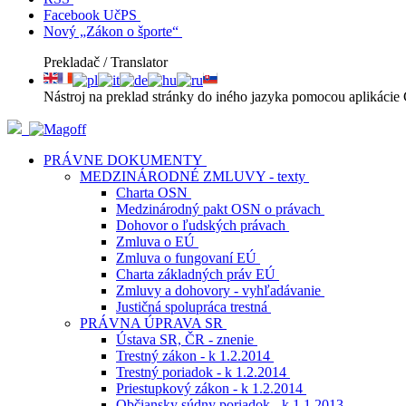
Facebook UčPS
Nový „Zákon o športe“
Prekladač / Translator
Nástroj na preklad stránky do iného jazyka pomocou aplikácie 
PRÁVNE DOKUMENTY
MEDZINÁRODNÉ ZMLUVY - texty
Charta OSN
Medzinárodný pakt OSN o právach
Dohovor o ľudských právach
Zmluva o EÚ
Zmluva o fungovaní EÚ
Charta základných práv EÚ
Zmluvy a dohovory - vyhľadávanie
Justičná spolupráca trestná
PRÁVNA ÚPRAVA SR
Ústava SR, ČR - znenie
Trestný zákon - k 1.2.2014
Trestný poriadok - k 1.2.2014
Priestupkový zákon - k 1.2.2014
Občiansky súdny poriadok - k 1.1.2013