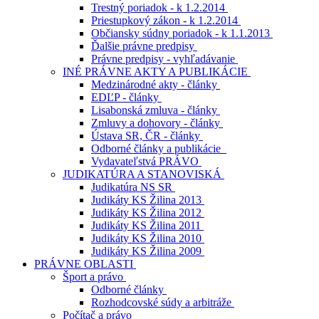
Trestný poriadok - k 1.2.2014
Priestupkový zákon - k 1.2.2014
Občiansky súdny poriadok - k 1.1.2013
Ďalšie právne predpisy
Právne predpisy - vyhľadávanie
INÉ PRÁVNE AKTY A PUBLIKÁCIE
Medzinárodné akty - články
EDĽP - články
Lisabonská zmluva - články
Zmluvy a dohovory - články
Ústava SR, ČR - články
Odborné články a publikácie
Vydavateľstvá PRÁVO
JUDIKATÚRA A STANOVISKÁ
Judikatúra NS SR
Judikáty KS Žilina 2013
Judikáty KS Žilina 2012
Judikáty KS Žilina 2011
Judikáty KS Žilina 2010
Judikáty KS Žilina 2009
PRÁVNE OBLASTI
Šport a právo
Odborné články
Rozhodcovské súdy a arbitráže
Počítač a právo