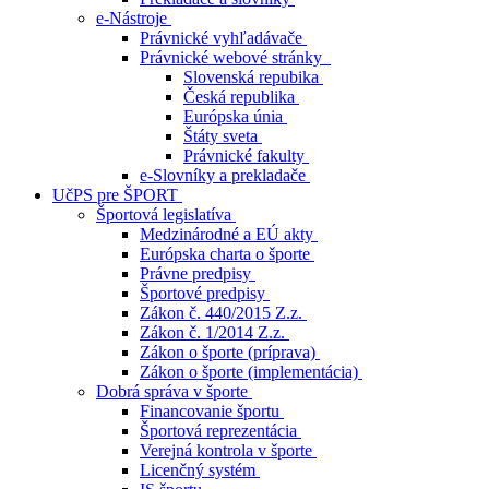
e-Nástroje
Právnické vyhľadávače
Právnické webové stránky
Slovenská repubika
Česká republika
Európska únia
Štáty sveta
Právnické fakulty
e-Slovníky a prekladače
UčPS pre ŠPORT
Športová legislatíva
Medzinárodné a EÚ akty
Európska charta o športe
Právne predpisy
Športové predpisy
Zákon č. 440/2015 Z.z.
Zákon č. 1/2014 Z.z.
Zákon o športe (príprava)
Zákon o športe (implementácia)
Dobrá správa v športe
Financovanie športu
Športová reprezentácia
Verejná kontrola v športe
Licenčný systém