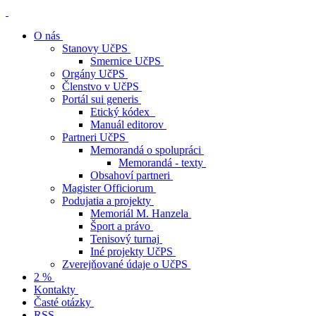
O nás
Stanovy UčPS
Smernice UčPS
Orgány UčPS
Členstvo v UčPS
Portál sui generis
Etický kódex
Manuál editorov
Partneri UčPS
Memorandá o spolupráci
Memorandá - texty
Obsahoví partneri
Magister Officiorum
Podujatia a projekty
Memoriál M. Hanzela
Šport a právo
Tenisový turnaj
Iné projekty UčPS
Zverejňované údaje o UčPS
2 %
Kontakty
Časté otázky
RSS