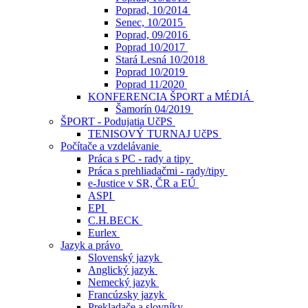
Poprad, 10/2014
Senec, 10/2015
Poprad, 09/2016
Poprad 10/2017
Stará Lesná 10/2018
Poprad 10/2019
Poprad 11/2020
KONFERENCIA ŠPORT a MÉDIÁ
Šamorín 04/2019
ŠPORT - Podujatia UčPS
TENISOVÝ TURNAJ UčPS
Počítače a vzdelávanie
Práca s PC - rady a tipy
Práca s prehliadačmi - rady/tipy
e-Justice v SR, ČR a EÚ
ASPI
EPI
C.H.BECK
Eurlex
Jazyk a právo
Slovenský jazyk
Anglický jazyk
Nemecký jazyk
Francúzsky jazyk
Prekladače a slovníky