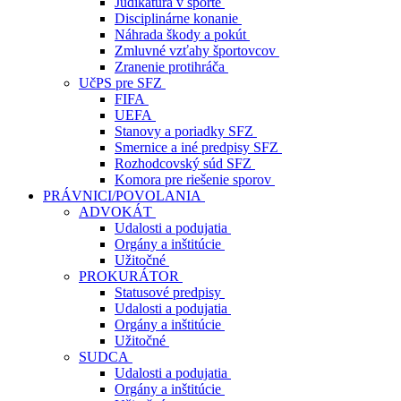
Judikatúra v športe
Disciplinárne konanie
Náhrada škody a pokút
Zmluvné vzťahy športovcov
Zranenie protihráča
UčPS pre SFZ
FIFA
UEFA
Stanovy a poriadky SFZ
Smernice a iné predpisy SFZ
Rozhodcovský súd SFZ
Komora pre riešenie sporov
PRÁVNICI/POVOLANIA
ADVOKÁT
Udalosti a podujatia
Orgány a inštitúcie
Užitočné
PROKURÁTOR
Statusové predpisy
Udalosti a podujatia
Orgány a inštitúcie
Užitočné
SUDCA
Udalosti a podujatia
Orgány a inštitúcie