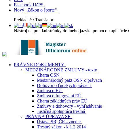
Facebook UčPS
Nový „Zákon o športe“
Prekladač / Translator
Nástroj na preklad stránky do iného jazyka pomocou aplikácie 
PRÁVNE DOKUMENTY
MEDZINÁRODNÉ ZMLUVY - texty
Charta OSN
Medzinárodný pakt OSN o právach
Dohovor o ľudských právach
Zmluva o EÚ
Zmluva o fungovaní EÚ
Charta základných práv EÚ
Zmluvy a dohovory - vyhľadávanie
Justičná spolupráca trestná
PRÁVNA ÚPRAVA SR
Ústava SR, ČR - znenie
Trestný zákon - k 1.2.2014