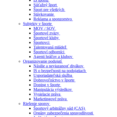
IS športu
Súťažný šport
Šport pre všetkých
Stávkovanie
Reklama a sponzorstvo
Subjekty v športe
MOV / SOV
Športové zväzy
Športové kluby
Športovci
Talentovaná mládež
Športoví odborníci
Agenti hráčov a klubov
Organizovanie podujatí
Násilie a neviazanosť divákov
IS o bezpečnosti na podujatiach
Usporiadateľská služba
Dobrovoľníctvo v športe
Doping v športe
Manipulácia výsledkov
Vysielacie práva
Marketingové práva
Riešenie sporov
Športový arbitrážny súd (CAS)
Orgány zabezpečenia spravodlivosti