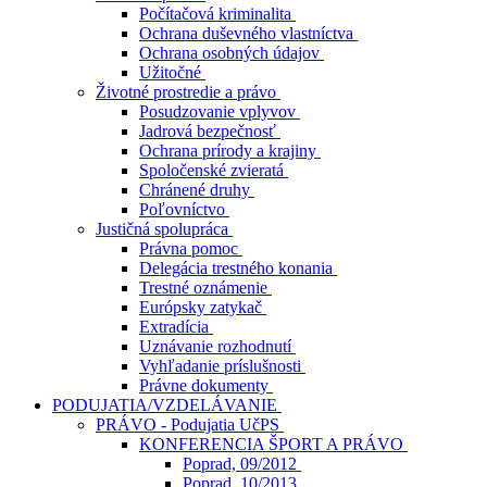
Počítačová kriminalita
Ochrana duševného vlastníctva
Ochrana osobných údajov
Užitočné
Životné prostredie a právo
Posudzovanie vplyvov
Jadrová bezpečnosť
Ochrana prírody a krajiny
Spoločenské zvieratá
Chránené druhy
Poľovníctvo
Justičná spolupráca
Právna pomoc
Delegácia trestného konania
Trestné oznámenie
Európsky zatykač
Extradícia
Uznávanie rozhodnutí
Vyhľadanie príslušnosti
Právne dokumenty
PODUJATIA/VZDELÁVANIE
PRÁVO - Podujatia UčPS
KONFERENCIA ŠPORT A PRÁVO
Poprad, 09/2012
Poprad, 10/2013