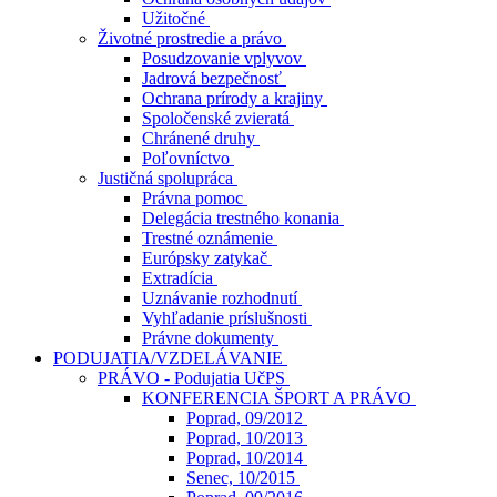
Užitočné
Životné prostredie a právo
Posudzovanie vplyvov
Jadrová bezpečnosť
Ochrana prírody a krajiny
Spoločenské zvieratá
Chránené druhy
Poľovníctvo
Justičná spolupráca
Právna pomoc
Delegácia trestného konania
Trestné oznámenie
Európsky zatykač
Extradícia
Uznávanie rozhodnutí
Vyhľadanie príslušnosti
Právne dokumenty
PODUJATIA/VZDELÁVANIE
PRÁVO - Podujatia UčPS
KONFERENCIA ŠPORT A PRÁVO
Poprad, 09/2012
Poprad, 10/2013
Poprad, 10/2014
Senec, 10/2015