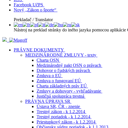
Facebook UčPS
Nový „Zákon o športe“
Prekladač / Translator
Nástroj na preklad stránky do iného jazyka pomocou aplikácie 
PRÁVNE DOKUMENTY
MEDZINÁRODNÉ ZMLUVY - texty
Charta OSN
Medzinárodný pakt OSN o právach
Dohovor o ľudských právach
Zmluva o EÚ
Zmluva o fungovaní EÚ
Charta základných práv EÚ
Zmluvy a dohovory - vyhľadávanie
Justičná spolupráca trestná
PRÁVNA ÚPRAVA SR
Ústava SR, ČR - znenie
Trestný zákon - k 1.2.2014
Trestný poriadok - k 1.2.2014
Priestupkový zákon - k 1.2.2014
Občiansky súdny poriadok - k 1.1.2013