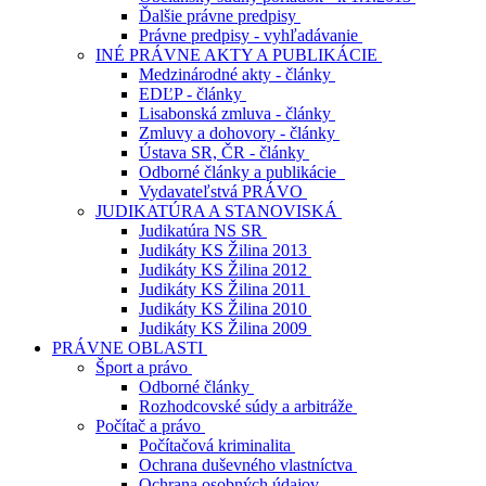
Ďalšie právne predpisy
Právne predpisy - vyhľadávanie
INÉ PRÁVNE AKTY A PUBLIKÁCIE
Medzinárodné akty - články
EDĽP - články
Lisabonská zmluva - články
Zmluvy a dohovory - články
Ústava SR, ČR - články
Odborné články a publikácie
Vydavateľstvá PRÁVO
JUDIKATÚRA A STANOVISKÁ
Judikatúra NS SR
Judikáty KS Žilina 2013
Judikáty KS Žilina 2012
Judikáty KS Žilina 2011
Judikáty KS Žilina 2010
Judikáty KS Žilina 2009
PRÁVNE OBLASTI
Šport a právo
Odborné články
Rozhodcovské súdy a arbitráže
Počítač a právo
Počítačová kriminalita
Ochrana duševného vlastníctva
Ochrana osobných údajov