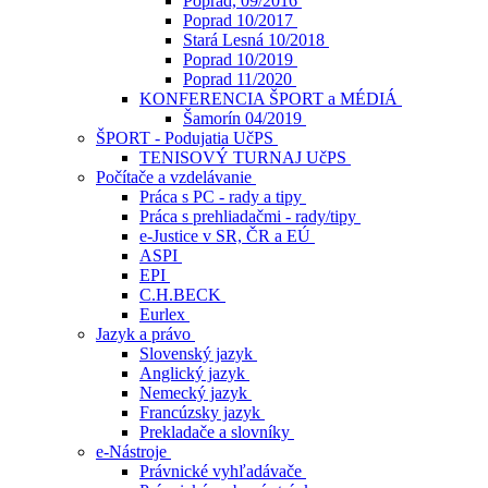
Poprad, 09/2016
Poprad 10/2017
Stará Lesná 10/2018
Poprad 10/2019
Poprad 11/2020
KONFERENCIA ŠPORT a MÉDIÁ
Šamorín 04/2019
ŠPORT - Podujatia UčPS
TENISOVÝ TURNAJ UčPS
Počítače a vzdelávanie
Práca s PC - rady a tipy
Práca s prehliadačmi - rady/tipy
e-Justice v SR, ČR a EÚ
ASPI
EPI
C.H.BECK
Eurlex
Jazyk a právo
Slovenský jazyk
Anglický jazyk
Nemecký jazyk
Francúzsky jazyk
Prekladače a slovníky
e-Nástroje
Právnické vyhľadávače