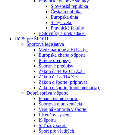
Právnické webové stránky
Slovenská repubika
Česká republika
Európska únia
Štáty sveta
Právnické fakulty
e-Slovníky a prekladače
UčPS pre ŠPORT
Športová legislatíva
Medzinárodné a EÚ akty
Európska charta o športe
Právne predpisy
Športové predpisy
Zákon č. 440/2015 Z.z.
Zákon č. 1/2014 Z.z.
Zákon o športe (príprava)
Zákon o športe (implementácia)
Dobrá správa v športe
Financovanie športu
Športová reprezentácia
Verejná kontrola v športe
Licenčný systém
IS športu
Súťažný šport
Šport pre všetkých