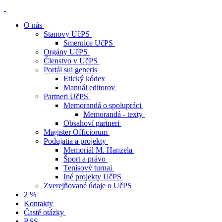
O nás
Stanovy UčPS
Smernice UčPS
Orgány UčPS
Členstvo v UčPS
Portál sui generis
Etický kódex
Manuál editorov
Partneri UčPS
Memorandá o spolupráci
Memorandá - texty
Obsahoví partneri
Magister Officiorum
Podujatia a projekty
Memoriál M. Hanzela
Šport a právo
Tenisový turnaj
Iné projekty UčPS
Zverejňované údaje o UčPS
2 %
Kontakty
Časté otázky
RSS