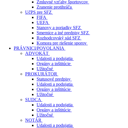
Zmluvné vzťahy športovcov
Zranenie protihráča
UčPS pre SFZ
FIFA
UEFA
Stanovy a poriadky SFZ
Smernice a iné predpisy SFZ
Rozhodcovský súd SFZ
Komora pre riešenie sporov
PRÁVNICI/POVOLANIA
ADVOKÁT
Udalosti a podujatia
Orgány a inštitúcie
Užitočné
PROKURÁTOR
Statusové predpisy
Udalosti a podujatia
Orgány a inštitúcie
Užitočné
SUDCA
Udalosti a podujatia
Orgány a inštitúcie
Užitočné
NOTÁR
Udalosti a podujatia