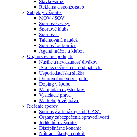
Stávkovanie
Reklama a sponzorstvo
Subjekty v športe
MOV / SOV
Športové zväzy
Športové kluby
Športovci
Talentovaná mládež
Športoví odborníci
Agenti hráčov a klubov
Organizovanie podujatí
Násilie a neviazanosť divákov
IS o bezpečnosti na podujatiach
Usporiadateľská služba
Dobrovoľníctvo v športe
Doping v športe
Manipulácia výsledkov
Vysielacie práva
Marketingové práva
Riešenie sporov
Športový arbitrážny súd (CAS)
Orgány zabezpečenia spravodlivosti
Judikatúra v športe
Disciplinárne konanie
Náhrada škody a pokút