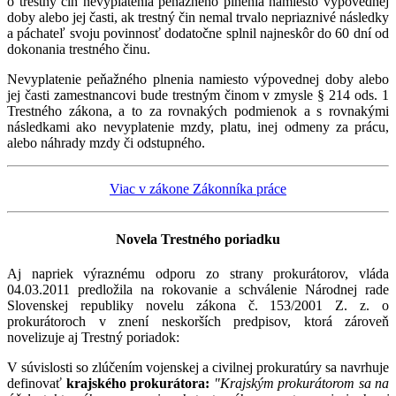
o trestný čin nevyplatenia peňažného plnenia namiesto výpovednej
doby alebo jej časti, ak trestný čin nemal trvalo nepriaznivé následky
a páchateľ svoju povinnosť dodatočne splnil najneskôr do 60 dní od
dokonania trestného činu.
Nevyplatenie peňažného plnenia namiesto výpovednej doby alebo
jej časti zamestnancovi bude trestným činom v zmysle § 214 ods. 1
Trestného zákona, a to za rovnakých podmienok a s rovnakými
následkami ako nevyplatenie mzdy, platu, inej odmeny za prácu,
alebo náhrady mzdy či odstupného.
Viac v zákone Zákonníka práce
Novela Trestného poriadku
Aj napriek výraznému odporu zo strany prokurátorov, vláda
04.03.2011 predložila na rokovanie a schválenie Národnej rade
Slovenskej republiky novelu zákona č. 153/2001 Z. z. o
prokurátoroch v znení neskorších predpisov, ktorá zároveň
novelizuje aj Trestný poriadok:
V súvislosti so zlúčením vojenskej a civilnej prokuratúry sa navrhuje
definovať
krajského prokurátora:
"Krajským prokurátorom sa na