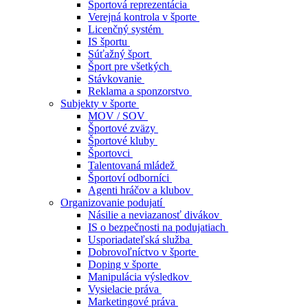
Športová reprezentácia
Verejná kontrola v športe
Licenčný systém
IS športu
Súťažný šport
Šport pre všetkých
Stávkovanie
Reklama a sponzorstvo
Subjekty v športe
MOV / SOV
Športové zväzy
Športové kluby
Športovci
Talentovaná mládež
Športoví odborníci
Agenti hráčov a klubov
Organizovanie podujatí
Násilie a neviazanosť divákov
IS o bezpečnosti na podujatiach
Usporiadateľská služba
Dobrovoľníctvo v športe
Doping v športe
Manipulácia výsledkov
Vysielacie práva
Marketingové práva