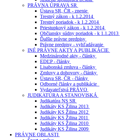
PRÁVNA ÚPRAVA SR
Ústava SR, ČR - znenie
Trestný zákon - k 1.2.2014
Trestný poriadok - k 1.2.2014
Priestupkový zákon - k 1.2.2014
Občiansky súdny poriadok - k 1.1.2013
Ďalšie právne predpisy
Právne predpisy - vyhľadávanie
INÉ PRÁVNE AKTY A PUBLIKÁCIE
Medzinárodné akty - články
EDĽP - články
Lisabonská zmluva - články
Zmluvy a dohovory - články
Ústava SR, ČR - články
Odborné články a publikácie
Vydavateľstvá PRÁVO
JUDIKATÚRA A STANOVISKÁ
Judikatúra NS SR
Judikáty KS Žilina 2013
Judikáty KS Žilina 2012
Judikáty KS Žilina 2011
Judikáty KS Žilina 2010
Judikáty KS Žilina 2009
PRÁVNE OBLASTI