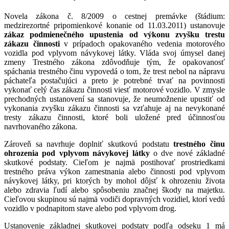
Novela zákona č. 8/2009 o cestnej premávke (štádium:
medzirezortné pripomienkové konanie od 11.03.2011) ustanovuje
zákaz podmienečného upustenia od výkonu zvyšku trestu
zákazu činnosti
v prípadoch opakovaného vedenia motorového
vozidla pod vplyvom návykovej látky. Vláda svoj úmysel danej
zmeny Trestného zákona zdôvodňuje tým, že opakovanosť
spáchania trestného činu vypovedá o tom, že trest nebol na nápravu
páchateľa postačujúci a preto je potrebné trvať na povinnosti
vykonať celý čas zákazu činnosti viesť motorové vozidlo. V zmysle
prechodných ustanovení sa stanovuje, že neumožnenie upustiť od
vykonania zvyšku zákazu činnosti sa vzťahuje aj na nevykonané
tresty zákazu činnosti, ktoré boli uložené pred účinnosťou
navrhovaného zákona.
Zároveň sa navrhuje doplniť skutkovú podstatu
trestného činu
ohrozenia pod vplyvom návykovej látky
o dve nové základné
skutkové podstaty. Cieľom je najmä postihovať prostriedkami
trestného práva výkon zamestnania alebo činnosti pod vplyvom
návykovej látky, pri ktorých by mohol dôjsť k ohrozeniu života
alebo zdravia ľudí alebo spôsobeniu značnej škody na majetku.
Cieľovou skupinou sú najmä vodiči dopravných vozidiel, ktorí vedú
vozidlo v podnapitom stave alebo pod vplyvom drog.
Ustanovenie základnej skutkovej podstaty podľa odseku 1 má