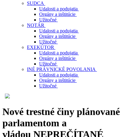
SUDCA
Udalosti a podujatia
Orgány a inštitúcie
Užitočné
NOTÁR
Udalosti a podujatia
Orgány a inštitúcie
Užitočné
EXEKÚTOR
Udalosti a podujatia
Orgány a inštitúcie
Užitočné
INÉ PRÁVNICKÉ POVOLANIA
Udalosti a podujatia
Orgány a inštitúcie
Užitočné
Nové trestné činy plánované
parlamentom a
vládou
NEPREČÍTANÉ