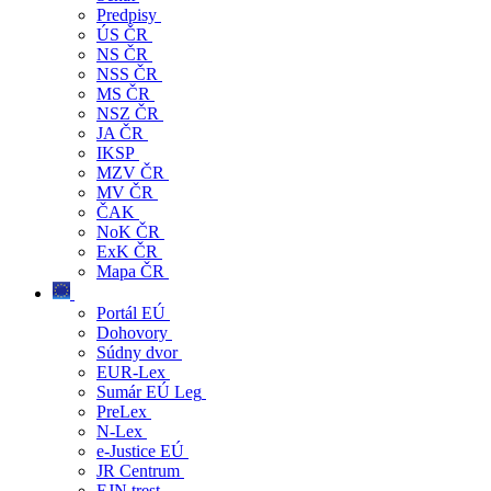
Predpisy
ÚS ČR
NS ČR
NSS ČR
MS ČR
NSZ ČR
JA ČR
IKSP
MZV ČR
MV ČR
ČAK
NoK ČR
ExK ČR
Mapa ČR
Portál EÚ
Dohovory
Súdny dvor
EUR-Lex
Sumár EÚ Leg
PreLex
N-Lex
e-Justice EÚ
JR Centrum
EJN trest