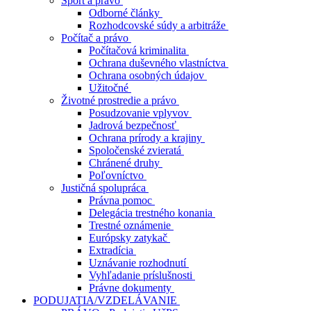
Šport a právo
Odborné články
Rozhodcovské súdy a arbitráže
Počítač a právo
Počítačová kriminalita
Ochrana duševného vlastníctva
Ochrana osobných údajov
Užitočné
Životné prostredie a právo
Posudzovanie vplyvov
Jadrová bezpečnosť
Ochrana prírody a krajiny
Spoločenské zvieratá
Chránené druhy
Poľovníctvo
Justičná spolupráca
Právna pomoc
Delegácia trestného konania
Trestné oznámenie
Európsky zatykač
Extradícia
Uznávanie rozhodnutí
Vyhľadanie príslušnosti
Právne dokumenty
PODUJATIA/VZDELÁVANIE