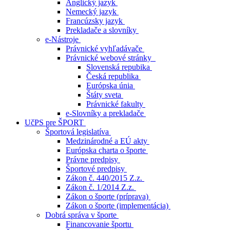
Anglický jazyk
Nemecký jazyk
Francúzsky jazyk
Prekladače a slovníky
e-Nástroje
Právnické vyhľadávače
Právnické webové stránky
Slovenská repubika
Česká republika
Európska únia
Štáty sveta
Právnické fakulty
e-Slovníky a prekladače
UčPS pre ŠPORT
Športová legislatíva
Medzinárodné a EÚ akty
Európska charta o športe
Právne predpisy
Športové predpisy
Zákon č. 440/2015 Z.z.
Zákon č. 1/2014 Z.z.
Zákon o športe (príprava)
Zákon o športe (implementácia)
Dobrá správa v športe
Financovanie športu