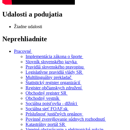
Udalosti a podujatia
Žiadne udalosti
Neprehliadnite
Pracovné
Implementácia zákona o športe
Slovník slovenského jazyka
Pravidlá slovenského pravopisu
Legislatívne pravidlá vlády SR
Multilinguálny prekladač
Štatistický register organizácií
Register občianskych združení
Obchodný register SR
Obchodný vestník
Sociálna poisťovňa - dlžníci
Sociálna sieť FOAF.sk
Príslušnosť justičných orgánov
Povinné zverejňovanie súdnych rozhodnutí
Katastrálny portál SR
Verejné obstarávanie a elektronické aukcie