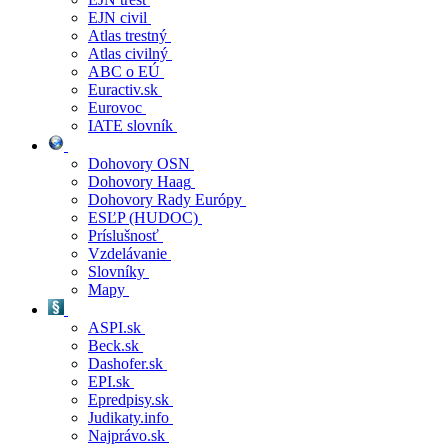
EJN civil
Atlas trestný
Atlas civilný
ABC o EÚ
Euractiv.sk
Eurovoc
IATE slovník
Dohovory OSN
Dohovory Haag
Dohovory Rady Európy
ESĽP (HUDOC)
Príslušnosť
Vzdelávanie
Slovníky
Mapy
ASPI.sk
Beck.sk
Dashofer.sk
EPI.sk
Epredpisy.sk
Judikaty.info
Najprávo.sk