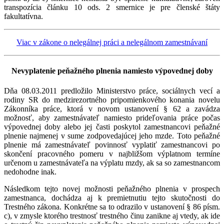
transpozícia článku 10 ods. 2 smernice je pre členské štáty
fakultatívna.
Viac v zákone o nelegálnej práci a nelegálnom zamestnávaní
Nevyplatenie peňažného plnenia namiesto výpovednej doby
Dňa 08.03.2011 predložilo Ministerstvo práce, sociálnych vecí a
rodiny SR do medzirezortného pripomienkového konania novelu
Zákonníka práce, ktorá v novom ustanovení § 62 a zavádza
možnosť, aby zamestnávateľ namiesto prideľovania práce počas
výpovednej doby alebo jej časti poskytol zamestnancovi peňažné
plnenie najmenej v sume zodpovedajúcej jeho mzde. Toto peňažné
plnenie má zamestnávateľ povinnosť vyplatiť zamestnancovi po
skončení pracovného pomeru v najbližšom výplatnom termíne
určenom u zamestnávateľa na výplatu mzdy, ak sa so zamestnancom
nedohodne inak.
Následkom tejto novej možnosti peňažného plnenia v prospech
zamestnanca, dochádza aj k premietnutiu tejto skutočnosti do
Trestného zákona. Konkrétne sa to odrazilo v ustanovení § 86 písm.
c), v zmysle ktorého trestnosť trestného činu zanikne aj vtedy, ak ide