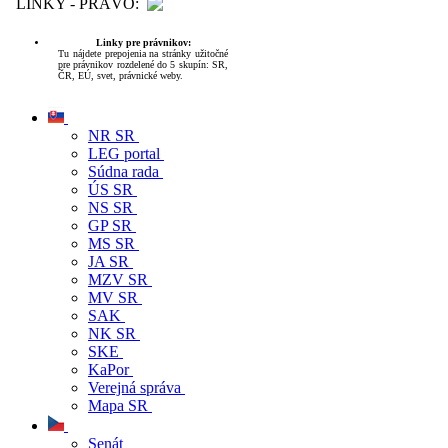
LINKY - PRÁVO:
Linky pre právnikov:
Tu nájdete prepojenia na stránky užitočné
pre právnikov rozdelené do 5 skupín: SR,
ČR, EÚ, svet, právnické weby.
NR SR
LEG portal
Súdna rada
ÚS SR
NS SR
GP SR
MS SR
JA SR
MZV SR
MV SR
SAK
NK SR
SKE
KaPor
Verejná správa
Mapa SR
Senát