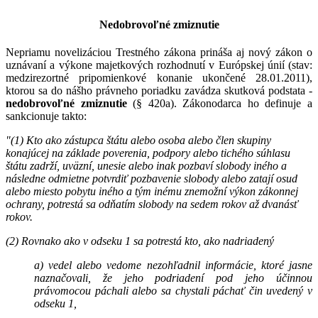
Nedobrovoľné zmiznutie
Nepriamu novelizáciou Trestného zákona prináša aj nový zákon o
uznávaní a výkone majetkových rozhodnutí v Európskej únií (stav:
medzirezortné pripomienkové konanie ukončené 28.01.2011),
ktorou sa do nášho právneho poriadku zavádza skutková podstata -
nedobrovoľné zmiznutie
(§ 420a). Zákonodarca ho definuje a
sankcionuje takto:
"(1) Kto ako zástupca štátu alebo osoba alebo člen skupiny
konajúcej na základe poverenia, podpory alebo tichého súhlasu
štátu zadrží, uväzní, unesie alebo inak pozbaví slobody iného a
následne odmietne potvrdiť pozbavenie slobody alebo zatají osud
alebo miesto pobytu iného a tým inému znemožní výkon zákonnej
ochrany, potrestá sa odňatím slobody na sedem rokov až dvanásť
rokov.
(2) Rovnako ako v odseku 1 sa potrestá kto, ako nadriadený
a) vedel alebo vedome nezohľadnil informácie, ktoré jasne
naznačovali, že jeho podriadení pod jeho účinnou
právomocou páchali alebo sa chystali páchať čin uvedený v
odseku 1,