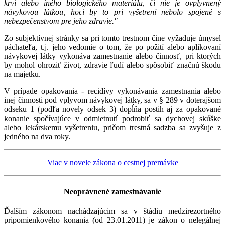
krvi alebo iného biologického materiálu, či nie je ovplyvnený
návykovou látkou, hoci by to pri vyšetrení nebolo spojené s
nebezpečenstvom pre jeho zdravie."
Zo subjektívnej stránky sa pri tomto trestnom čine vyžaduje úmysel
páchateľa, t.j. jeho vedomie o tom, že po požití alebo aplikovaní
návykovej látky vykonáva zamestnanie alebo činnosť, pri ktorých
by mohol ohroziť život, zdravie ľudí alebo spôsobiť značnú škodu
na majetku.
V prípade opakovania - recidívy vykonávania zamestnania alebo
inej činnosti pod vplyvom návykovej látky, sa v § 289 v doterajšom
odseku 1 (podľa novely odsek 3) dopĺňa postih aj za opakované
konanie spočívajúce v odmietnutí podrobiť sa dychovej skúške
alebo lekárskemu vyšetreniu, pričom trestná sadzba sa zvyšuje z
jedného na dva roky.
Viac v novele zákona o cestnej premávke
Neoprávnené zamestnávanie
Ďalším zákonom nachádzajúcim sa v štádiu medzirezortného
pripomienkového konania (od 23.01.2011) je zákon o nelegálnej