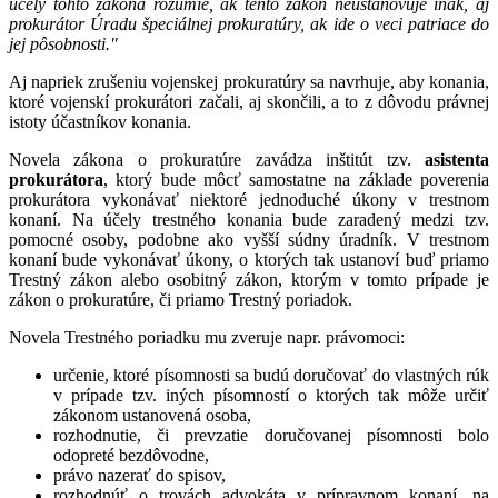
účely tohto zákona rozumie, ak tento zákon neustanovuje inak, aj
prokurátor Úradu špeciálnej prokuratúry, ak ide o veci patriace do
jej pôsobnosti."
Aj napriek zrušeniu vojenskej prokuratúry sa navrhuje, aby konania,
ktoré vojenskí prokurátori začali, aj skončili, a to z dôvodu právnej
istoty účastníkov konania.
Novela zákona o prokuratúre zavádza inštitút tzv.
asistenta
prokurátora
, ktorý bude môcť samostatne na základe poverenia
prokurátora vykonávať niektoré jednoduché úkony v trestnom
konaní. Na účely trestného konania bude zaradený medzi tzv.
pomocné osoby, podobne ako vyšší súdny úradník. V trestnom
konaní bude vykonávať úkony, o ktorých tak ustanoví buď priamo
Trestný zákon alebo osobitný zákon, ktorým v tomto prípade je
zákon o prokuratúre, či priamo Trestný poriadok.
Novela Trestného poriadku mu zveruje napr. právomoci:
určenie, ktoré písomnosti sa budú doručovať do vlastných rúk
v prípade tzv. iných písomností o ktorých tak môže určiť
zákonom ustanovená osoba,
rozhodnutie, či prevzatie doručovanej písomnosti bolo
odopreté bezdôvodne,
právo nazerať do spisov,
rozhodnúť o trovách advokáta v prípravnom konaní, na