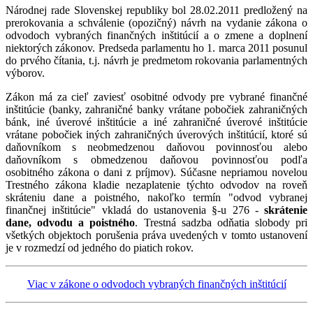
Národnej rade Slovenskej republiky bol 28.02.2011 predložený na
prerokovania a schválenie (opozičný) návrh na vydanie zákona o
odvodoch vybraných finančných inštitúcií a o zmene a doplnení
niektorých zákonov. Predseda parlamentu ho 1. marca 2011 posunul
do prvého čítania, t.j. návrh je predmetom rokovania parlamentných
výborov.
Zákon má za cieľ zaviesť osobitné odvody pre vybrané finančné
inštitúcie (banky, zahraničné banky vrátane pobočiek zahraničných
bánk, iné úverové inštitúcie a iné zahraničné úverové inštitúcie
vrátane pobočiek iných zahraničných úverových inštitúcií, ktoré sú
daňovníkom s neobmedzenou daňovou povinnosťou alebo
daňovníkom s obmedzenou daňovou povinnosťou podľa
osobitného zákona o dani z príjmov). Súčasne nepriamou novelou
Trestného zákona kladie nezaplatenie týchto odvodov na roveň
skráteniu dane a poistného, nakoľko termín "odvod vybranej
finančnej inštitúcie" vkladá do ustanovenia §-u 276 -
skrátenie
dane, odvodu a poistného
. Trestná sadzba odňatia slobody pri
všetkých objektoch porušenia práva uvedených v tomto ustanovení
je v rozmedzí od jedného do piatich rokov.
Viac v zákone o odvodoch vybraných finančných inštitúcií