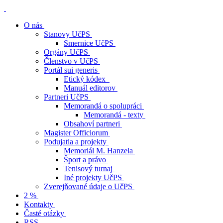
O nás
Stanovy UčPS
Smernice UčPS
Orgány UčPS
Členstvo v UčPS
Portál sui generis
Etický kódex
Manuál editorov
Partneri UčPS
Memorandá o spolupráci
Memorandá - texty
Obsahoví partneri
Magister Officiorum
Podujatia a projekty
Memoriál M. Hanzela
Šport a právo
Tenisový turnaj
Iné projekty UčPS
Zverejňované údaje o UčPS
2 %
Kontakty
Časté otázky
RSS