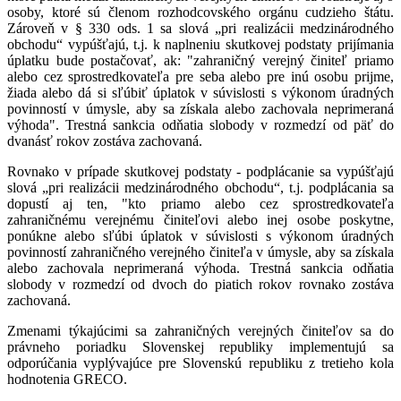
osoby, ktoré sú členom rozhodcovského orgánu cudzieho štátu.
Zároveň v § 330 ods. 1 sa slová „pri realizácii medzinárodného
obchodu“ vypúšťajú, t.j. k naplneniu skutkovej podstaty prijímania
úplatku bude postačovať, ak: "zahraničný verejný činiteľ priamo
alebo cez sprostredkovateľa pre seba alebo pre inú osobu prijme,
žiada alebo dá si sľúbiť úplatok v súvislosti s výkonom úradných
povinností v úmysle, aby sa získala alebo zachovala neprimeraná
výhoda". Trestná sankcia odňatia slobody v rozmedzí od päť do
dvanásť rokov zostáva zachovaná.
Rovnako v prípade skutkovej podstaty - podplácanie sa vypúšťajú
slová „pri realizácii medzinárodného obchodu“, t.j. podplácania sa
dopustí aj ten, "kto priamo alebo cez sprostredkovateľa
zahraničnému verejnému činiteľovi alebo inej osobe poskytne,
ponúkne alebo sľúbi úplatok v súvislosti s výkonom úradných
povinností zahraničného verejného činiteľa v úmysle, aby sa získala
alebo zachovala neprimeraná výhoda. Trestná sankcia odňatia
slobody v rozmedzí od dvoch do piatich rokov rovnako zostáva
zachovaná.
Zmenami týkajúcimi sa zahraničných verejných činiteľov sa do
právneho poriadku Slovenskej republiky implementujú sa
odporúčania vyplývajúce pre Slovenskú republiku z tretieho kola
hodnotenia GRECO.