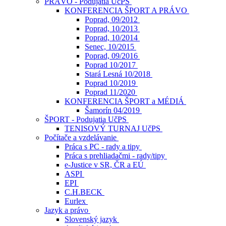
PRÁVO - Podujatia UčPS
KONFERENCIA ŠPORT A PRÁVO
Poprad, 09/2012
Poprad, 10/2013
Poprad, 10/2014
Senec, 10/2015
Poprad, 09/2016
Poprad 10/2017
Stará Lesná 10/2018
Poprad 10/2019
Poprad 11/2020
KONFERENCIA ŠPORT a MÉDIÁ
Šamorín 04/2019
ŠPORT - Podujatia UčPS
TENISOVÝ TURNAJ UčPS
Počítače a vzdelávanie
Práca s PC - rady a tipy
Práca s prehliadačmi - rady/tipy
e-Justice v SR, ČR a EÚ
ASPI
EPI
C.H.BECK
Eurlex
Jazyk a právo
Slovenský jazyk