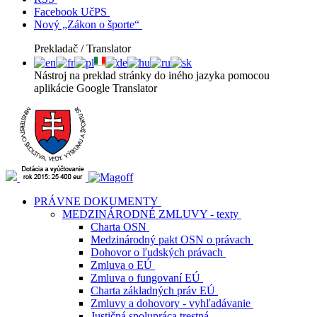
Facebook UčPS
Nový „Zákon o športe“
Prekladač / Translator
Nástroj na preklad stránky do iného jazyka pomocou
aplikácie Google Translator
PRÁVNE DOKUMENTY
MEDZINÁRODNÉ ZMLUVY - texty
Charta OSN
Medzinárodný pakt OSN o právach
Dohovor o ľudských právach
Zmluva o EÚ
Zmluva o fungovaní EÚ
Charta základných práv EÚ
Zmluvy a dohovory - vyhľadávanie
Justičná spolupráca trestná