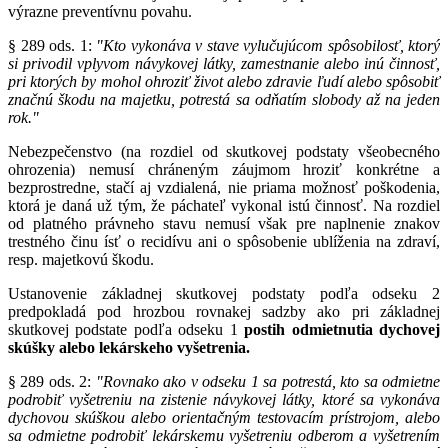
výrazne preventívnu povahu.
§ 289 ods. 1:
"Kto vykonáva v stave vylučujúcom spôsobilosť, ktorý
si privodil vplyvom návykovej látky, zamestnanie alebo inú činnosť,
pri ktorých by mohol ohroziť život alebo zdravie ľudí alebo spôsobiť
značnú škodu na majetku, potrestá sa odňatím slobody až na jeden
rok."
Nebezpečenstvo (na rozdiel od skutkovej podstaty všeobecného
ohrozenia) nemusí chráneným záujmom hroziť konkrétne a
bezprostredne, stačí aj vzdialená, nie priama možnosť poškodenia,
ktorá je daná už tým, že páchateľ vykonal istú činnosť. Na rozdiel
od platného právneho stavu nemusí však pre naplnenie znakov
trestného činu ísť o recidívu ani o spôsobenie ublíženia na zdraví,
resp. majetkovú škodu.
Ustanovenie základnej skutkovej podstaty podľa odseku 2
predpokladá pod hrozbou rovnakej sadzby ako pri základnej
skutkovej podstate podľa odseku 1
postih odmietnutia dychovej
skúšky alebo lekárskeho vyšetrenia.
§ 289 ods. 2:
"Rovnako ako v odseku 1 sa potrestá, kto sa odmietne
podrobiť vyšetreniu na zistenie návykovej látky, ktoré sa vykonáva
dychovou skúškou alebo orientačným testovacím prístrojom, alebo
sa odmietne podrobiť lekárskemu vyšetreniu odberom a vyšetrením