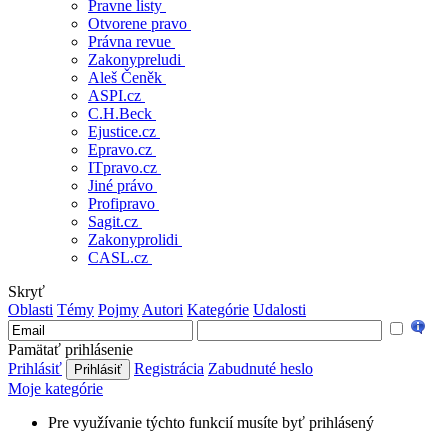
Pravne listy
Otvorene pravo
Právna revue
Zakonypreludi
Aleš Čeněk
ASPI.cz
C.H.Beck
Ejustice.cz
Epravo.cz
ITpravo.cz
Jiné právo
Profipravo
Sagit.cz
Zakonyprolidi
CASL.cz
Skryť
Oblasti
Témy
Pojmy
Autori
Kategórie
Udalosti
Pamätať prihlásenie
Prihlásiť
Registrácia
Zabudnuté heslo
Moje kategórie
Pre využívanie týchto funkcií musíte byť prihlásený