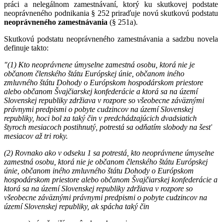
práci a nelegálnom zamestnávaní, ktorý ku skutkovej podstate
neoprávneného podnikania § 252 priraďuje novú skutkovú podstatu
neoprávneného zamestnávania
(§ 251a).
Skutkovú podstatu neoprávneného zamestnávania a sadzbu novela
definuje takto:
"(1) Kto neoprávnene úmyselne zamestná osobu, ktorá nie je
občanom členského štátu Európskej únie, občanom iného
zmluvného štátu Dohody o Európskom hospodárskom priestore
alebo občanom Švajčiarskej konfederácie a ktorá sa na území
Slovenskej republiky zdržiava v rozpore so všeobecne záväznými
právnymi predpismi o pobyte cudzincov na území Slovenskej
republiky, hoci bol za taký čin v predchádzajúcich dvadsiatich
štyroch mesiacoch postihnutý, potrestá sa odňatím slobody na šesť
mesiacov až tri roky.
(2) Rovnako ako v odseku 1 sa potrestá, kto neoprávnene úmyselne
zamestná osobu, ktorá nie je občanom členského štátu Európskej
únie, občanom iného zmluvného štátu Dohody o Európskom
hospodárskom priestore alebo občanom Švajčiarskej konfederácie a
ktorá sa na území Slovenskej republiky zdržiava v rozpore so
všeobecne záväznými právnymi predpismi o pobyte cudzincov na
území Slovenskej republiky, ak spácha taký čin