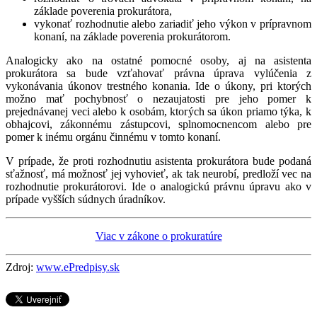
základe poverenia prokurátora,
vykonať rozhodnutie alebo zariadiť jeho výkon v prípravnom
konaní, na základe poverenia prokurátorom.
Analogicky ako na ostatné pomocné osoby, aj na asistenta
prokurátora sa bude vzťahovať právna úprava vylúčenia z
vykonávania úkonov trestného konania. Ide o úkony, pri ktorých
možno mať pochybnosť o nezaujatosti pre jeho pomer k
prejednávanej veci alebo k osobám, ktorých sa úkon priamo týka, k
obhajcovi, zákonnému zástupcovi, splnomocnencom alebo pre
pomer k inému orgánu činnému v tomto konaní.
V prípade, že proti rozhodnutiu asistenta prokurátora bude podaná
sťažnosť, má možnosť jej vyhovieť, ak tak neurobí, predloží vec na
rozhodnutie prokurátorovi. Ide o analogickú právnu úpravu ako v
prípade vyšších súdnych úradníkov.
Viac v zákone o prokuratúre
Zdroj:
www.ePredpisy.sk