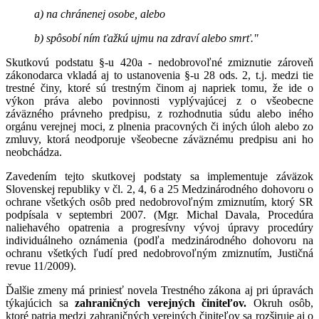
a) na chránenej osobe, alebo
b) spôsobí ním ťažkú ujmu na zdraví alebo smrť."
Skutkovú podstatu §-u 420a - nedobrovoľné zmiznutie zároveň
zákonodarca vkladá aj to ustanovenia §-u 28 ods. 2, t.j. medzi tie
trestné činy, ktoré sú trestným činom aj napriek tomu, že ide o
výkon práva alebo povinnosti vyplývajúcej z o všeobecne
záväzného právneho predpisu, z rozhodnutia súdu alebo iného
orgánu verejnej moci, z plnenia pracovných či iných úloh alebo zo
zmluvy, ktorá neodporuje všeobecne záväznému predpisu ani ho
neobchádza.
Zavedením tejto skutkovej podstaty sa implementuje záväzok
Slovenskej republiky v čl. 2, 4, 6 a 25 Medzinárodného dohovoru o
ochrane všetkých osôb pred nedobrovoľným zmiznutím, ktorý SR
podpísala v septembri 2007. (Mgr. Michal Davala, Procedúra
naliehavého opatrenia a progresívny vývoj úpravy procedúry
individuálneho oznámenia (podľa medzinárodného dohovoru na
ochranu všetkých ľudí pred nedobrovoľným zmiznutím, Justičná
revue 11/2009).
Ďalšie zmeny má priniesť novela Trestného zákona aj pri úpravách
týkajúcich sa
zahraničných verejných činiteľov.
Okruh osôb,
ktoré patria medzi zahraničných verejných činiteľov sa rozširuje aj o