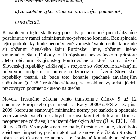
a) závažnejším spôsobom konania,
b) za osobitne vykorisťujúcich pracovných podmienok,
c) na dieťati."
K naplneniu tejto skutkovej podstaty je potrebné predchádzajúce
postihnutie v rámci administratívno-právneho konania. Bez splnenia
tejto podmienky bude neoprávnené zamestnávanie osôb, ktoré nie
sú občanmi členského štátu Európskej únie, občanmi iného
zmluvného štátu Dohody o Európskom hospodárskom priestore
alebo občanmi Švajčiarskej konfederácie a ktoré sa na území
Slovenskej republiky zdržiavajú v rozpore so všeobecne záväznými
právnymi predpismi o pobyte cudzincov na území Slovenskej
republiky trestné, ak bude toto konanie spáchané závažnejším
spôsobom (§ 138 Trestného zákona), za osobitne vykorisťujúcich
pracovných podmienok alebo na dieťati.
Novela Trestného zákona týmto transponuje články 9 až 12
smernice Európskeho parlamentu a Rady 2009/52/ES z 18. júna
2009, ktorou sa stanovujú minimálne normy pre sankcie a opatrenia
voči zamestnávateľom štátnych príslušníkov tretích krajín, ktorí sa
neoprávnene zdržiavajú na území členských štátov (Ú. v. EÚ L 168,
30. 6. 2009). V zmysle smernice má byť trestné konanie, ktoré bolo
spáchané úmyselne, pričom okolnosti stanovené v článku 9 ods. 1
písm. a) až e) smernice nemusia byť splnené kumulatívne; zároveň