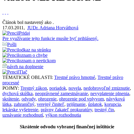
Článok bol nastavený ako
.
17.03.2011
,
JUDr. Adriana Horváthová
Pridaj
Pre využívanie tejto funkcie musíte byť prihlásený.
Pošli
odkaz na stránku
oznam o chybe
oznam o neetickom
návrh na doplnenie
Tlač
TÉMATICKÉ OBLASTI:
Trestné právo hmotné
,
Trestné právo
procesné
POJMY:
Trestný zákon
,
poriadok
,
novela
,
nedobrovoľné zmiznutie
,
dychová skúška
,
neoprávnené zamestnávanie
,
nevyplatenie plnenia
,
skrátenie
,
odvody
,
ohrozenie
,
ohrozenie pod vplyvom
,
návyková
látka
,
zahraničný
,
verejný činiteľ
,
prijímanie
,
úplatok
,
korupcia
,
lekárske vyšetrenie
,
právny čakateľ prokuratúry
,
trestný čin
,
uznávanie rozhodnutí
,
výkon rozhodnutia
Skrátenie odvodu vybranej finančnej inštitúcie