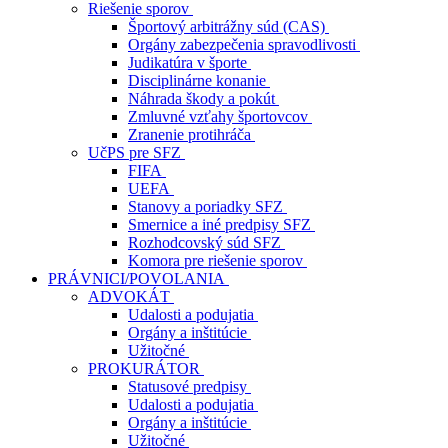
Riešenie sporov
Športový arbitrážny súd (CAS)
Orgány zabezpečenia spravodlivosti
Judikatúra v športe
Disciplinárne konanie
Náhrada škody a pokút
Zmluvné vzťahy športovcov
Zranenie protihráča
UčPS pre SFZ
FIFA
UEFA
Stanovy a poriadky SFZ
Smernice a iné predpisy SFZ
Rozhodcovský súd SFZ
Komora pre riešenie sporov
PRÁVNICI/POVOLANIA
ADVOKÁT
Udalosti a podujatia
Orgány a inštitúcie
Užitočné
PROKURÁTOR
Statusové predpisy
Udalosti a podujatia
Orgány a inštitúcie
Užitočné