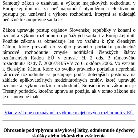
Samotný zákon o uznávaní a výkone majetkových rozhodnutí v
Európskej únií má za cieľ napomôcť plynulému a efektívnemu
postupu pri uznávaní a výkone rozhodnutí, ktorými sa ukladajú
peňažné trestnoprávne sankcie.
Zákon upravuje postup orgánov Slovenskej republiky v konaní o
uznaní a výkone rozhodnutí o peňažných sankcii v Európskej únií.
Použitie zákona sa obmedzuje len vo vzťahu k tým členským
štátom, ktoré prevzali do svojho právneho poriadku predmetné
rámcové rozhodnutie zmysle notifikácií členských štátov
oznámených Radou EÚ v zmysle čl. 2 ods. 3 rámcového
rozhodnutia Rady č. 2006/783/SVV zo 6. októbra 2006. Vo vzťahu
k členským štátom, ktoré do svojho právneho poriadku neprebrali
rámcové rozhodnutie sa postupuje podľa doterajších postupov na
základe aplikovateľných medzinárodných zmlúv, ktoré upravujú
uznanie a výkon cudzích rozhodnutí. Subsidiárnym zákonom je
Trestný poriadok, ktorého úprava sa použije, ak v tomto zákone nie
je ustanovené inak.
Viac v zákone o uznávaní a výkone majetkových rozhodnutí v EÚ
Ohrozenie pod vplyvom návykovej látky, odmietnutie dychovej
skúšky alebo lekárskeho vyšetrenia