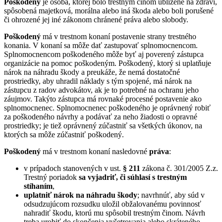
Poškodený
je osoba, ktorej bolo trestným činom ublížené na zdraví,
spôsobená majetková, morálna alebo iná škoda alebo boli porušené
či ohrozené jej iné zákonom chránené práva alebo slobody.
Poškodený
má v trestnom konaní postavenie strany trestného
konania. V konaní sa môže dať zastupovať splnomocnencom.
Splnomocnencom poškodeného môže byť aj poverený zástupca
organizácie na pomoc poškodeným. Poškodený, ktorý si uplatňuje
nárok na náhradu škody a preukáže, že nemá dostatočné
prostriedky, aby uhradil náklady s tým spojené, má nárok na
zástupcu z radov advokátov, ak je to potrebné na ochranu jeho
záujmov. Takýto zástupca má rovnaké procesné postavenie ako
splnomocnenec. Splnomocnenec poškodeného je oprávnený robiť
za poškodeného návrhy a podávať za neho žiadosti o opravné
prostriedky; je tiež oprávnený zúčastniť sa všetkých úkonov, na
ktorých sa môže zúčastniť poškodený.
Poškodený
má v trestnom konaní nasledovné
práva
:
v prípadoch stanovených v ust.
§ 211
zákona č. 301/2005 Z.z.
Trestný poriadok
sa vyjadriť, či súhlasí s trestným
stíhaním
,
uplatniť nárok na náhradu škody
; navrhnúť, aby súd v
odsudzujúcom rozsudku uložil obžalovanému povinnosť
nahradiť škodu, ktorú mu spôsobil trestným činom. Návrh
treba urobiť do skončenia vyšetrovania alebo skráteného