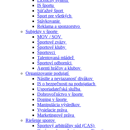
Licenčný systém
IS športu
Súťažný šport
Šport pre všetkých
Stávkovanie
Reklama a sponzorstvo
Subjekty v športe
MOV / SOV
Športové zväzy
Športové kluby
Športovci
Talentovaná mládež
Športoví odborníci
Agenti hráčov a klubov
Organizovanie podujatí
Násilie a neviazanosť divákov
IS o bezpečnosti na podujatiach
Usporiadateľská služba
Dobrovoľníctvo v športe
Doping v športe
Manipulácia výsledkov
Vysielacie práva
Marketingové práva
Riešenie sporov
Športový arbitrážny súd (CAS)