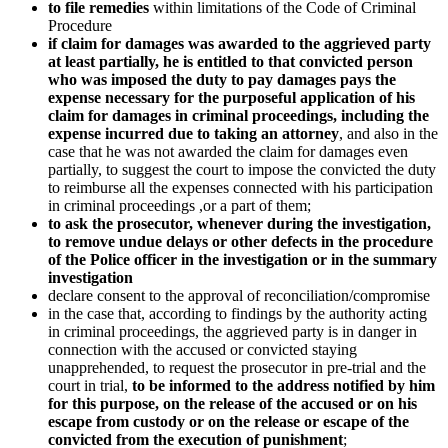
to file remedies
within limitations of the Code of Criminal
Procedure
if claim for damages was awarded to the aggrieved party
at least partially, he is entitled to that convicted person
who was imposed the duty to pay damages pays the
expense necessary for the purposeful application of his
claim for damages in criminal proceedings, including the
expense incurred due to taking an attorney
, and also in the
case that he was not awarded the claim for damages even
partially, to suggest the court to impose the convicted the duty
to reimburse all the expenses connected with his participation
in criminal proceedings ,or a part of them;
to ask the prosecutor, whenever during the investigation,
to remove undue delays or other defects in the procedure
of the Police officer in the investigation or in the summary
investigation
declare consent to the approval of reconciliation/compromise
in the case that, according to findings by the authority acting
in criminal proceedings, the aggrieved party is in danger in
connection with the accused or convicted staying
unapprehended, to request the prosecutor in pre-trial and the
court in trial,
to be informed to the address notified by him
for this purpose, on the release of the accused or on his
escape from custody or on the release or escape of the
convicted from the execution of punishment
;