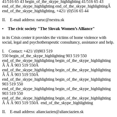
41/516 65 43
begin_of_the_skype_highlighting
41/516 65 43
end_of_the_skype_highlighting
end_of_the_skype_highlighting
Â
end_of_the_skype_highlighting
, +421/ (0)516 65 44
II. E-mail address: naruc@nextra.sk
• The civic society "The Slovak Women’s Alliance"
in its Crisis center it provides the victims of home violence with
social, legal and psychotherapeutic consultancy, assistance and help.
I. Contact: +421/ (0)
903 519
550
begin_of_the_skype_highlighting
903 519 550
end_of_the_skype_highlighting
begin_of_the_skype_highlighting
Â
Â
Â
903 519 550
Â
end_of_the_skype_highlighting
begin_of_the_skype_highlighting
Â
Â
Â
903 519 550
Â
end_of_the_skype_highlighting
begin_of_the_skype_highlighting
903 519 550
end_of_the_skype_highlighting
begin_of_the_skype_highlighting
903 519 550
end_of_the_skype_highlighting
begin_of_the_skype_highlighting
Â
Â
Â
903 519 550
Â
end_of_the_skype_highlighting
II. E-mail address: alianciazien@alianciazien.sk