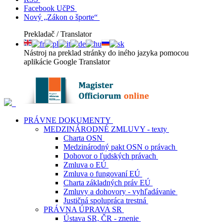
Facebook UčPS
Nový „Zákon o športe“
Prekladač / Translator
Nástroj na preklad stránky do iného jazyka pomocou
aplikácie Google Translator
PRÁVNE DOKUMENTY
MEDZINÁRODNÉ ZMLUVY - texty
Charta OSN
Medzinárodný pakt OSN o právach
Dohovor o ľudských právach
Zmluva o EÚ
Zmluva o fungovaní EÚ
Charta základných práv EÚ
Zmluvy a dohovory - vyhľadávanie
Justičná spolupráca trestná
PRÁVNA ÚPRAVA SR
Ústava SR, ČR - znenie