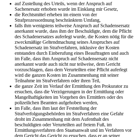
auf Zustellung des Urteils, wenn der Anspruch auf
Sachenersatz erhoben wurde im Einklang mir Gesetz,
die Rechtsmittel erheben im einem von der
Strafprozessordnung beschränktem Umfang,
falls ihm wenigstens teilweise Anspruch auf Schadensersatz
anerkannt wurde, dass ihm der Beschuldigte, dem die Pflicht
des Schadenersatzes auferlegt wurde, die Kosten nötig für die
zweckmäßige Geltendmachung seines Anspruches auf
Schadenersatz im Strafverfahren, inklusive der Kosten
entstanden durch Einberufung eines Beauftragten und auch
im Falle, dass ihm Anspruch auf Schadensersatz nicht
anerkannt wurde auch nicht nur teilweise, dem Gericht
vorzuschlagen, dass dem Verurteilten eine Pflicht auferlegt
wird die ganzen Kosten im Zusammenhang mit seiner
Teilnahme im Strafverfahren oder ihren Teil,
die ganze Zeit im Verlauf der Ermittlung den Prokurator zu
ersuchen, dass die Verzögerungen in der Ermittlung oder
Mangelhaftigkeiten im Vorgehen des Ermittlers oder des
polizeilichen Beamten aufgehoben werden,
im Falle, dass ihm laut der Feststellung der
Strafverfolgungsbehörden im Strafverfahren eine Gefahr
droht im Zusammenhang mit dem Aufenthalt des
beschuldigten oder Verurteilten auf freiem Fuß, im
Ermittlungsverfahren den Staatsanwalt und im Verfahren vor
dem Gericht das Gericht zu ersuchen, dass er an seiner