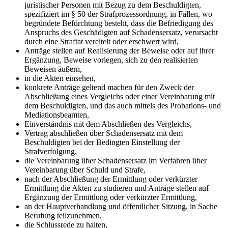
juristischer Personen mit Bezug zu dem Beschuldigten,
spezifiziert im § 50 der Strafprozessordnung, in Fällen, wo
begründete Befürchtung besteht, dass die Befriedigung des
Anspruchs des Geschädigten auf Schadensersatz, verursacht
durch eine Straftat vereitelt oder erschwert wird,
Anträge stellen auf Realisierung der Beweise oder auf ihrer
Ergänzung, Beweise vorlegen, sich zu den realisierten
Beweisen äußern,
in die Akten einsehen,
konkrete Anträge geltend machen für den Zweck der
Abschließung eines Vergleichs oder einer Vereinbarung mit
dem Beschuldigten, und das auch mittels des Probations- und
Mediationsbeamten,
Einverständnis mit dem Abschließen des Vergleichs,
Vertrag abschließen über Schadensersatz mit dem
Beschuldigten bei der Bedingten Einstellung der
Strafverfolgung,
die Vereinbarung über Schadensersatz im Verfahren über
Vereinbarung über Schuld und Strafe,
nach der Abschließung der Ermittlung oder verkürzter
Ermittlung die Akten zu studieren und Anträge stellen auf
Ergänzung der Ermittlung oder verkürzter Ermittlung,
an der Hauptverhandlung und öffentlicher Sitzung, in Sache
Berufung teilzunehmen,
die Schlussrede zu halten,