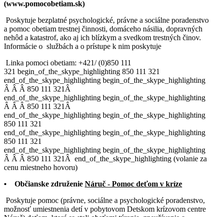
(www.pomocobetiam.sk)
Poskytuje bezplatné psychologické, právne a sociálne poradenstvo
a pomoc obetiam trestnej činnosti, domáceho násilia, dopravných
nehôd a katastrof, ako aj ich blízkym a svedkom trestných činov.
Informácie o
službách a o prístupe k nim poskytuje
Linka pomoci obetiam: +421/ (0)
850 111
321
begin_of_the_skype_highlighting
850 111 321
end_of_the_skype_highlighting
begin_of_the_skype_highlighting
Â
Â
Â
850 111 321
Â
end_of_the_skype_highlighting
begin_of_the_skype_highlighting
Â
Â
Â
850 111 321
Â
end_of_the_skype_highlighting
begin_of_the_skype_highlighting
850 111 321
end_of_the_skype_highlighting
begin_of_the_skype_highlighting
850 111 321
end_of_the_skype_highlighting
begin_of_the_skype_highlighting
Â
Â
Â
850 111 321
Â
end_of_the_skype_highlighting
(volanie za
cenu miestneho hovoru)
• Občianske združenie
Náruč - Pomoc deťom v kríze
Poskytuje pomoc (právne, sociálne a psychologické poradenstvo,
možnosť umiestnenia detí v pobytovom Detskom krízovom centre