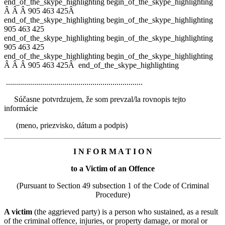
end_of_the_skype_highlighting
begin_of_the_skype_highlighting
Â
Â
Â
905 463 425
Â
end_of_the_skype_highlighting
begin_of_the_skype_highlighting
905 463 425
end_of_the_skype_highlighting
begin_of_the_skype_highlighting
905 463 425
end_of_the_skype_highlighting
begin_of_the_skype_highlighting
Â
Â
Â
905 463 425
Â
end_of_the_skype_highlighting
....................................................................
Súčasne potvrdzujem, že som prevzal/la
rovnopis tejto
informácie
(meno, priezvisko, dátum a podpis)
I N F O R M A T I O N
to a Victim of an Offence
(Pursuant to Section 49 subsection 1 of the Code of Criminal
Procedure)
A victim
(the aggrieved party) is a person who sustained, as a result
of the criminal offence, injuries, or property damage, or moral or