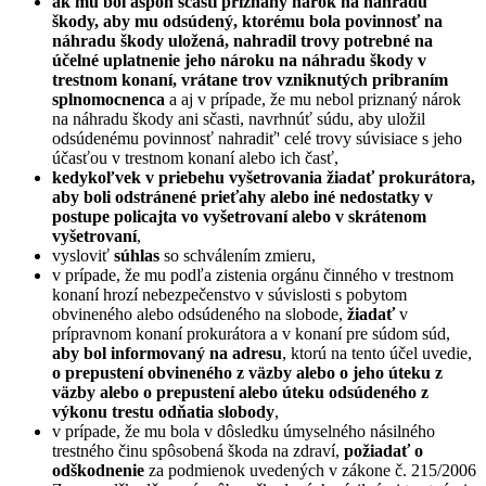
ak mu bol aspoň sčasti priznaný nárok na náhradu
škody, aby mu odsúdený, ktorému bola povinnosť na
náhradu škody uložená, nahradil trovy potrebné na
účelné uplatnenie jeho nároku na náhradu škody v
trestnom konaní, vrátane trov vzniknutých pribraním
splnomocnenca
a aj v prípade, že mu nebol priznaný nárok
na náhradu škody ani sčasti, navrhnúť súdu, aby uložil
odsúdenému povinnosť nahradiť' celé trovy súvisiace s jeho
účasťou v trestnom konaní alebo ich časť,
kedykoľvek v priebehu vyšetrovania žiadať prokurátora,
aby boli odstránené prieťahy alebo iné nedostatky v
postupe policajta vo vyšetrovaní alebo v skrátenom
vyšetrovaní
,
vysloviť
súhlas
so schválením zmieru,
v prípade, že mu podľa zistenia orgánu činného v trestnom
konaní hrozí nebezpečenstvo v súvislosti s pobytom
obvineného alebo odsúdeného na slobode,
žiadať
v
prípravnom konaní prokurátora a v konaní pre súdom súd,
aby bol informovaný na adresu
, ktorú na tento účel uvedie,
o prepustení obvineného z väzby alebo o jeho úteku z
väzby alebo o prepustení alebo úteku odsúdeného z
výkonu trestu odňatia slobody
,
v prípade, že mu bola v dôsledku úmyselného násilného
trestného činu spôsobená škoda na zdraví,
požiadať o
odškodnenie
za podmienok uvedených v zákone č. 215/2006