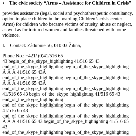
• The civic society “Arms – Assistance for Children in Crisis”
provides assistance (legal, social and psychotherapeutic consultancy,
option to place children in the boarding Children’s crisis center
Arms) for children who became victims of cruelty, abuse or neglect,
as well as for tortured women and families threatened with home
violence.
I. Contact: Zádubnie 56, 010 03 Žilina,
Phone No.: +421/ (0)
41/516 65
43
begin_of_the_skype_highlighting
41/516 65 43
end_of_the_skype_highlighting
begin_of_the_skype_highlighting
Â
Â
Â
41/516 65 43
Â
end_of_the_skype_highlighting
begin_of_the_skype_highlighting
Â
Â
Â
41/516 65 43
Â
end_of_the_skype_highlighting
begin_of_the_skype_highlighting
41/516 65 43
begin_of_the_skype_highlighting
41/516 65 43
end_of_the_skype_highlighting
end_of_the_skype_highlighting
begin_of_the_skype_highlighting
41/516 65 43
end_of_the_skype_highlighting
begin_of_the_skype_highlighting
Â
Â
Â
41/516 65 43
begin_of_the_skype_highlighting
41/516 65
43
end_of_the_skype_highlighting
begin_of_the_skype_highlighting