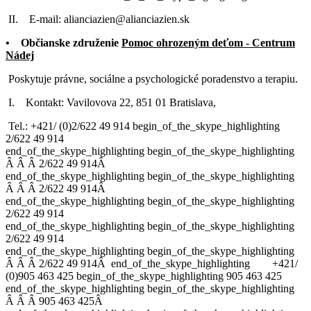
II. E-mail: alianciazien@alianciazien.sk
• Občianske združenie
Pomoc ohrozeným deťom - Centrum
Nádej
Poskytuje právne, sociálne a psychologické poradenstvo a terapiu.
I. Kontakt: Vavilovova 22, 851 01 Bratislava,
Tel.: +421/ (0)
2/622 49 914
begin_of_the_skype_highlighting
2/622 49 914
end_of_the_skype_highlighting
begin_of_the_skype_highlighting
Â
Â
Â
2/622 49 914
Â
end_of_the_skype_highlighting
begin_of_the_skype_highlighting
Â
Â
Â
2/622 49 914
Â
end_of_the_skype_highlighting
begin_of_the_skype_highlighting
2/622 49 914
end_of_the_skype_highlighting
begin_of_the_skype_highlighting
2/622 49 914
end_of_the_skype_highlighting
begin_of_the_skype_highlighting
Â
Â
Â
2/622 49 914
Â
end_of_the_skype_highlighting
+421/
(0)
905 463 425
begin_of_the_skype_highlighting
905 463 425
end_of_the_skype_highlighting
begin_of_the_skype_highlighting
Â
Â
Â
905 463 425
Â