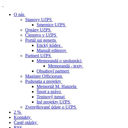
O nás
Stanovy UčPS
Smernice UčPS
Orgány UčPS
Členstvo v UčPS
Portál sui generis
Etický kódex
Manuál editorov
Partneri UčPS
Memorandá o spolupráci
Memorandá - texty
Obsahoví partneri
Magister Officiorum
Podujatia a projekty
Memoriál M. Hanzela
Šport a právo
Tenisový turnaj
Iné projekty UčPS
Zverejňované údaje o UčPS
2 %
Kontakty
Časté otázky
RSS