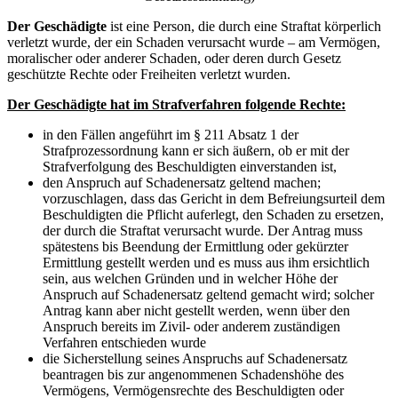
Der Geschädigte
ist eine Person, die durch eine Straftat körperlich
verletzt wurde, der ein Schaden verursacht wurde – am Vermögen,
moralischer oder anderer Schaden, oder deren durch Gesetz
geschützte Rechte oder Freiheiten verletzt wurden.
Der Geschädigte hat im Strafverfahren folgende Rechte:
in den Fällen angeführt im § 211 Absatz 1 der
Strafprozessordnung kann er sich äußern, ob er mit der
Strafverfolgung des Beschuldigten einverstanden ist,
den Anspruch auf Schadenersatz geltend machen;
vorzuschlagen, dass das Gericht in dem Befreiungsurteil dem
Beschuldigten die Pflicht auferlegt, den Schaden zu ersetzen,
der durch die Straftat verursacht wurde. Der Antrag muss
spätestens bis Beendung der Ermittlung oder gekürzter
Ermittlung gestellt werden und es muss aus ihm ersichtlich
sein, aus welchen Gründen und in welcher Höhe der
Anspruch auf Schadenersatz geltend gemacht wird; solcher
Antrag kann aber nicht gestellt werden, wenn über den
Anspruch bereits im Zivil- oder anderem zuständigen
Verfahren entschieden wurde
die Sicherstellung seines Anspruchs auf Schadenersatz
beantragen bis zur angenommenen Schadenshöhe des
Vermögens, Vermögensrechte des Beschuldigten oder