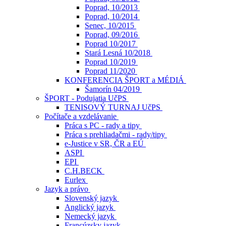
Poprad, 10/2013
Poprad, 10/2014
Senec, 10/2015
Poprad, 09/2016
Poprad 10/2017
Stará Lesná 10/2018
Poprad 10/2019
Poprad 11/2020
KONFERENCIA ŠPORT a MÉDIÁ
Šamorín 04/2019
ŠPORT - Podujatia UčPS
TENISOVÝ TURNAJ UčPS
Počítače a vzdelávanie
Práca s PC - rady a tipy
Práca s prehliadačmi - rady/tipy
e-Justice v SR, ČR a EÚ
ASPI
EPI
C.H.BECK
Eurlex
Jazyk a právo
Slovenský jazyk
Anglický jazyk
Nemecký jazyk
Francúzsky jazyk