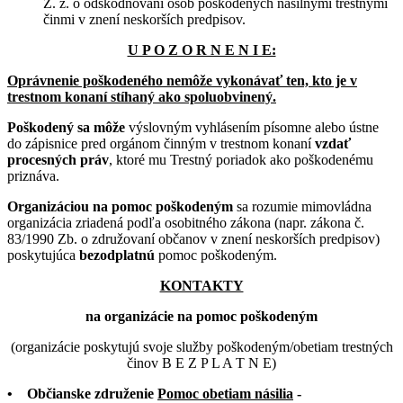
Z. z. o odškodňovaní osôb poškodených násilnými trestnými
činmi v znení neskorších predpisov.
U P O Z O R N E N I E:
Oprávnenie poškodeného nemôže vykonávať ten, kto je v
trestnom konaní stíhaný ako spoluobvinený.
Poškodený sa môže
výslovným vyhlásením písomne alebo ústne
do zápisnice pred orgánom činným v trestnom konaní
vzdať
procesných práv
, ktoré mu Trestný poriadok ako poškodenému
priznáva.
Organizáciou na pomoc poškodeným
sa rozumie mimovládna
organizácia zriadená podľa osobitného zákona (napr. zákona č.
83/1990 Zb. o združovaní občanov v znení neskorších predpisov)
poskytujúca
bezodplatnú
pomoc poškodeným.
KONTAKTY
na organizácie na pomoc poškodeným
(organizácie poskytujú svoje služby poškodeným/obetiam trestných
činov B E Z P L A T N E)
• Občianske združenie
Pomoc obetiam násilia
-