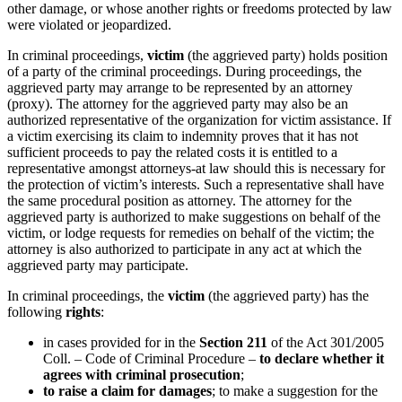
other damage, or whose another rights or freedoms protected by law
were violated or jeopardized.
In criminal proceedings,
victim
(the aggrieved party) holds position
of a party of the criminal proceedings. During proceedings, the
aggrieved party may arrange to be represented by an attorney
(proxy). The attorney for the aggrieved party may also be an
authorized representative of the organization for victim assistance. If
a victim exercising its claim to indemnity proves that it has not
sufficient proceeds to pay the related costs it is entitled to a
representative amongst attorneys-at law should this is necessary for
the protection of victim’s interests. Such a representative shall have
the same procedural position as attorney. The attorney for the
aggrieved party is authorized to make suggestions on behalf of the
victim, or lodge requests for remedies on behalf of the victim; the
attorney is also authorized to participate in any act at which the
aggrieved party may participate.
In criminal proceedings, the
victim
(the aggrieved party) has the
following
rights
:
in cases provided for in the
Section 211
of the Act 301/2005
Coll. – Code of Criminal Procedure –
to declare whether it
agrees with criminal prosecution
;
to raise a claim for damages
; to make a suggestion for the