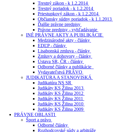
Trestný zákon - k 1.2.2014
Trestný poriadok - k 1.2.2014
Priestupkový zákon - k 1.2.2014
Občiansky súdny poriadok - k 1.1.2013
Ďalšie právne predpisy
Právne predpisy - vyhľadávanie
INÉ PRÁVNE AKTY A PUBLIKÁCIE
Medzinárodné akty - články
EDĽP - články
Lisabonská zmluva - články
Zmluvy a dohovory - články
Ústava SR, ČR - články
Odborné články a publikácie
Vydavateľstvá PRÁVO
JUDIKATÚRA A STANOVISKÁ
Judikatúra NS SR
Judikáty KS Žilina 2013
Judikáty KS Žilina 2012
Judikáty KS Žilina 2011
Judikáty KS Žilina 2010
Judikáty KS Žilina 2009
PRÁVNE OBLASTI
Šport a právo
Odborné články
Rozhodcovské súdy a arbitráže