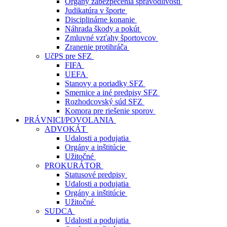
Orgány zabezpečenia spravodlivosti
Judikatúra v športe
Disciplinárne konanie
Náhrada škody a pokút
Zmluvné vzťahy športovcov
Zranenie protihráča
UčPS pre SFZ
FIFA
UEFA
Stanovy a poriadky SFZ
Smernice a iné predpisy SFZ
Rozhodcovský súd SFZ
Komora pre riešenie sporov
PRÁVNICI/POVOLANIA
ADVOKÁT
Udalosti a podujatia
Orgány a inštitúcie
Užitočné
PROKURÁTOR
Statusové predpisy
Udalosti a podujatia
Orgány a inštitúcie
Užitočné
SUDCA
Udalosti a podujatia