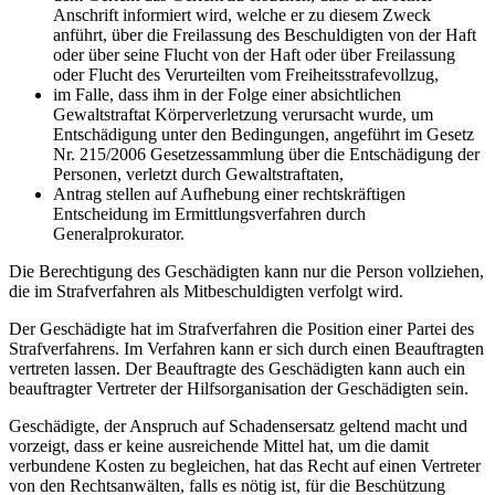
Anschrift informiert wird, welche er zu diesem Zweck
anführt, über die Freilassung des Beschuldigten von der Haft
oder über seine Flucht von der Haft oder über Freilassung
oder Flucht des Verurteilten vom Freiheitsstrafevollzug,
im Falle, dass ihm in der Folge einer absichtlichen
Gewaltstraftat Körperverletzung verursacht wurde, um
Entschädigung unter den Bedingungen, angeführt im Gesetz
Nr. 215/2006 Gesetzessammlung über die Entschädigung der
Personen, verletzt durch Gewaltstraftaten,
Antrag stellen auf Aufhebung einer rechtskräftigen
Entscheidung im Ermittlungsverfahren durch
Generalprokurator.
Die Berechtigung des Geschädigten kann nur die Person vollziehen,
die im Strafverfahren als Mitbeschuldigten verfolgt wird.
Der Geschädigte hat im Strafverfahren die Position einer Partei des
Strafverfahrens. Im Verfahren kann er sich durch einen Beauftragten
vertreten lassen. Der Beauftragte des Geschädigten kann auch ein
beauftragter Vertreter der Hilfsorganisation der Geschädigten sein.
Geschädigte, der Anspruch auf Schadensersatz geltend macht und
vorzeigt, dass er keine ausreichende Mittel hat, um die damit
verbundene Kosten zu begleichen, hat das Recht auf einen Vertreter
von den Rechtsanwälten, falls es nötig ist, für die Beschützung