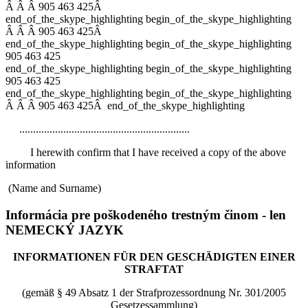
Â
Â
Â
905 463 425
Â
end_of_the_skype_highlighting
begin_of_the_skype_highlighting
Â
Â
Â
905 463 425
Â
end_of_the_skype_highlighting
begin_of_the_skype_highlighting
905 463 425
end_of_the_skype_highlighting
begin_of_the_skype_highlighting
905 463 425
end_of_the_skype_highlighting
begin_of_the_skype_highlighting
Â
Â
Â
905 463 425
Â
end_of_the_skype_highlighting
..............................................................
I herewith confirm that I have received
a copy of the above
information
(Name and Surname)
Informácia pre poškodeného trestným činom - len
NEMECKÝ JAZYK
INFORMATIONEN FÜR DEN GESCHÄDIGTEN EINER
STRAFTAT
(gemäß § 49 Absatz 1 der Strafprozessordnung Nr. 301/2005
Gesetzessammlung)