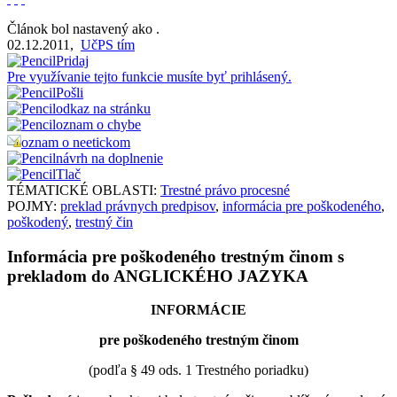
Článok bol nastavený ako
.
02.12.2011
,
UčPS tím
Pridaj
Pre využívanie tejto funkcie musíte byť prihlásený.
Pošli
odkaz na stránku
oznam o chybe
oznam o neetickom
návrh na doplnenie
Tlač
TÉMATICKÉ OBLASTI:
Trestné právo procesné
POJMY:
preklad právnych predpisov
,
informácia pre poškodeného
,
poškodený
,
trestný čin
Informácia pre poškodeného trestným činom s
prekladom do ANGLICKÉHO JAZYKA
INFORMÁCIE
pre poškodeného trestným činom
(podľa § 49 ods. 1 Trestného poriadku)