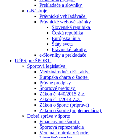
Prekladače a slovníky
e-Nástroje
Právnické vyhľadávače
Právnické webové stránky
Slovenská repubika
Česká republika
Európska únia
Štáty sveta
Právnické fakulty
e-Slovníky a prekladače
UčPS pre ŠPORT
Športová legislatíva
Medzinárodné a EÚ akty
Európska charta o športe
Právne predpisy
Športové predpisy
Zákon č. 440/2015 Z.z.
Zákon č. 1/2014 Z.z.
Zákon o športe (príprava)
Zákon o športe (implementácia)
Dobrá správa v športe
Financovanie športu
Športová reprezentácia
Verejná kontrola v športe