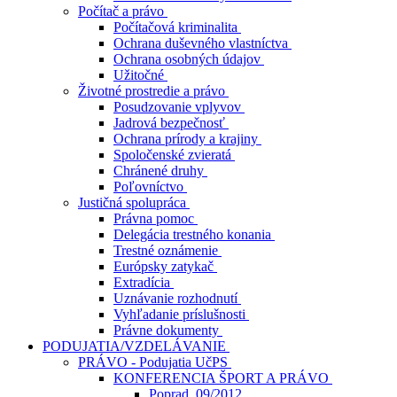
Počítač a právo
Počítačová kriminalita
Ochrana duševného vlastníctva
Ochrana osobných údajov
Užitočné
Životné prostredie a právo
Posudzovanie vplyvov
Jadrová bezpečnosť
Ochrana prírody a krajiny
Spoločenské zvieratá
Chránené druhy
Poľovníctvo
Justičná spolupráca
Právna pomoc
Delegácia trestného konania
Trestné oznámenie
Európsky zatykač
Extradícia
Uznávanie rozhodnutí
Vyhľadanie príslušnosti
Právne dokumenty
PODUJATIA/VZDELÁVANIE
PRÁVO - Podujatia UčPS
KONFERENCIA ŠPORT A PRÁVO
Poprad, 09/2012