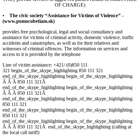
OF CHARGE)
• The civic society “Assistance for Victims of Violence” -
(www.pomocobetiam.sk)
provides free psychological, legal and social consultancy and
assistance for victims of criminal activity, domestic violence, traffic
accidents and catastrophes, as well as for their relatives and
witnesses of criminal offences. The information on services and
access to it is provided by the telephone
Line of victim assistance: +421/ (0)
850 111
321
begin_of_the_skype_highlighting
850 111 321
end_of_the_skype_highlighting
begin_of_the_skype_highlighting
Â
Â
Â
850 111 321
Â
end_of_the_skype_highlighting
begin_of_the_skype_highlighting
Â
Â
Â
850 111 321
Â
end_of_the_skype_highlighting
begin_of_the_skype_highlighting
850 111 321
end_of_the_skype_highlighting
begin_of_the_skype_highlighting
850 111 321
end_of_the_skype_highlighting
begin_of_the_skype_highlighting
Â
Â
Â
850 111 321
Â
end_of_the_skype_highlighting
(calling at
the local call tariff)