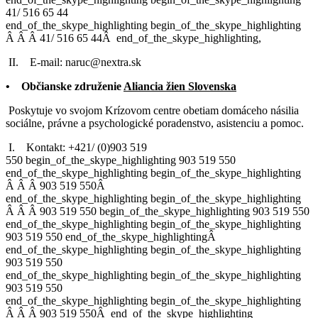
41/ 516 65 44
end_of_the_skype_highlighting
begin_of_the_skype_highlighting
Â
Â
Â
41/ 516 65 44
Â
end_of_the_skype_highlighting
,
II. E-mail: naruc@nextra.sk
• Občianske združenie
Aliancia žien Slovenska
Poskytuje vo svojom Krízovom centre obetiam domáceho násilia
sociálne, právne a psychologické poradenstvo, asistenciu a pomoc.
I. Kontakt: +421/ (0)
903 519
550
begin_of_the_skype_highlighting
903 519 550
end_of_the_skype_highlighting
begin_of_the_skype_highlighting
Â
Â
Â
903 519 550
Â
end_of_the_skype_highlighting
begin_of_the_skype_highlighting
Â
Â
Â
903 519 550
begin_of_the_skype_highlighting
903 519 550
end_of_the_skype_highlighting
begin_of_the_skype_highlighting
903 519 550
end_of_the_skype_highlighting
Â
end_of_the_skype_highlighting
begin_of_the_skype_highlighting
903 519 550
end_of_the_skype_highlighting
begin_of_the_skype_highlighting
903 519 550
end_of_the_skype_highlighting
begin_of_the_skype_highlighting
Â
Â
Â
903 519 550
Â
end_of_the_skype_highlighting