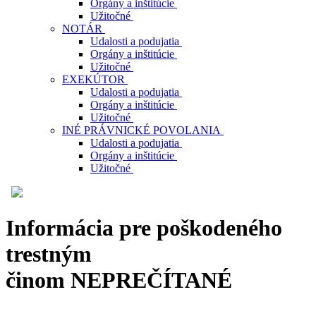
Orgány a inštitúcie
Užitočné
NOTÁR
Udalosti a podujatia
Orgány a inštitúcie
Užitočné
EXEKÚTOR
Udalosti a podujatia
Orgány a inštitúcie
Užitočné
INÉ PRÁVNICKÉ POVOLANIA
Udalosti a podujatia
Orgány a inštitúcie
Užitočné
Informácia pre poškodeného
trestným
činom
NEPREČÍTANÉ