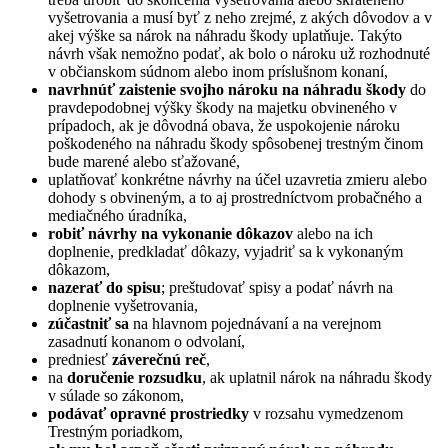
vyšetrovania a musí byť z neho zrejmé, z akých dôvodov a v
akej výške sa nárok na náhradu škody uplatňuje. Takýto
návrh však nemožno podať, ak bolo o nároku už rozhodnuté
v občianskom súdnom alebo inom príslušnom konaní,
navrhnúť zaistenie svojho nároku na náhradu škody
do
pravdepodobnej výšky škody na majetku obvineného v
prípadoch, ak je dôvodná obava, že uspokojenie nároku
poškodeného na náhradu škody spôsobenej trestným činom
bude marené alebo sťažované,
uplatňovať konkrétne návrhy na účel uzavretia zmieru alebo
dohody s obvineným, a to aj prostredníctvom probačného a
mediačného úradníka,
robiť návrhy na vykonanie dôkazov
alebo na ich
doplnenie, predkladať dôkazy, vyjadriť sa k vykonaným
dôkazom,
nazerať do spisu
; preštudovať spisy a podať návrh na
doplnenie vyšetrovania,
zúčastniť sa
na hlavnom pojednávaní a na verejnom
zasadnutí konanom o odvolaní,
predniesť
záverečnú reč
,
na
doručenie rozsudku
, ak uplatnil nárok na náhradu škody
v súlade so zákonom,
podávať opravné prostriedky
v rozsahu vymedzenom
Trestným poriadkom,