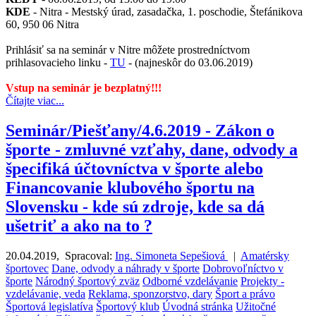
KDE
- Nitra - Mestský úrad, zasadačka, 1. poschodie, Štefánikova
60, 950 06 Nitra
Prihlásiť sa na seminár v Nitre môžete prostredníctvom
prihlasovacieho linku -
TU
- (najneskôr do 03.06.2019)
Vstup na seminár je bezplatný!!!
Čítajte viac...
Seminár/Piešťany/4.6.2019 - Zákon o
športe - zmluvné vzťahy, dane, odvody a
špecifiká účtovníctva v športe alebo
Financovanie klubového športu na
Slovensku - kde sú zdroje, kde sa dá
ušetriť a ako na to ?
20.04.2019
,
Spracoval:
Ing. Simoneta Sepešiová
|
Amatérsky
športovec
Dane, odvody a náhrady v športe
Dobrovoľníctvo v
športe
Národný športový zväz
Odborné vzdelávanie
Projekty -
vzdelávanie, veda
Reklama, sponzorstvo, dary
Šport a právo
Športová legislatíva
Športový klub
Úvodná stránka
Užitočné