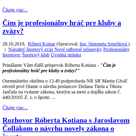
Čítajte viac...
Čím je profesionálny hráč pre kluby a
zväzy?
28.10.2019
,
Róbert Kotian
(
Spracoval:
Ing. Simoneta Sepešiová
)
|
Národný športový zväz
Nové odborné príspevky
Profesionálny
športovec
Športový klub
Úvodná stránka
Prinášame Vám ďalší príspevok Róberta Kotiana -
"Čím je
profesionálny hráč pre kluby a zväzy?"
Osemnásteho októbra o 13.49 podpredseda NR SR Martin Glváč
otvoril prvé čítanie o návrhu poslancov Dušana Titela a Tibora
Jančulu na vydanie zákona, ktorým sa mení a dopĺňa zákon č.
440/20105 Z. z. o športe. ...
Čítajte viac...
Rozhovor Róberta Kotiana s Jaroslavom
Čollákom o návrhu novely zákona o