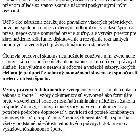
právnom súlade so stanoviskami a názormi poskytnutými inými
osobami.
UčPS ako združenie združujúce právnikov viacerých právnických
povolaní spolupracujúce s externými odborníkmi v oblasti športu a
práva, neposkytuje komerčné právne služby, ale vytvára priestor pre
zhromaždenie, zdieľanie, diskutovanie a rozvíjanie rozmanitých
odborných a vedeckých právnych názorov a stanovísk.
Členovia pracovnej skupiny neumožňujú používať nimi zverejnené
stanoviská na komerčné účely alebo namiesto komerčných právnych
služieb. Ide výlučne o nezávislé odborné a vedecké názory, ktorých
cieľom je podporiť znalostný manažment slovenskej spoločnosti
nielen v oblasti športu.
Vzory právnych dokumentov
zverejnené v sekcii „Implementácia
zákona o športe“ - vzory dokumentov sú vytvorené ako formuláre
preto v zverejnenej podobe nespĺňajú minimálne náležitosti Zákona
o športe. Zmluvy, stanovy či iné vzory právnych dokumentov je
potrebné podrobne dopracovať v závislosti od potrieb konkrétnych
zmluvných strán, resp. členov športových organizácií, a splniť tak
všetky podstatné náležitosti jednotlivých právnych dokumentov
vyžadované zákonom o športe.