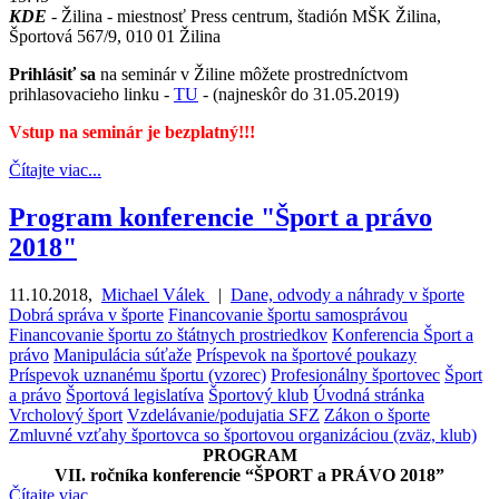
KDE
- Žilina - miestnosť Press centrum, štadión MŠK Žilina,
Športová 567/9, 010 01 Žilina
Prihlásiť sa
na seminár v Žiline môžete prostredníctvom
prihlasovacieho linku -
TU
- (najneskôr do 31.05.2019)
Vstup na seminár je bezplatný!!!
Čítajte viac...
Program konferencie "Šport a právo
2018"
11.10.2018
,
Michael Válek
|
Dane, odvody a náhrady v športe
Dobrá správa v športe
Financovanie športu samosprávou
Financovanie športu zo štátnych prostriedkov
Konferencia Šport a
právo
Manipulácia súťaže
Príspevok na športové poukazy
Príspevok uznanému športu (vzorec)
Profesionálny športovec
Šport
a právo
Športová legislatíva
Športový klub
Úvodná stránka
Vrcholový šport
Vzdelávanie/podujatia SFZ
Zákon o športe
Zmluvné vzťahy športovca so športovou organizáciou (zväz, klub)
PROGRAM
VII. ročníka konferencie “ŠPORT a PRÁVO 2018”
Čítajte viac...