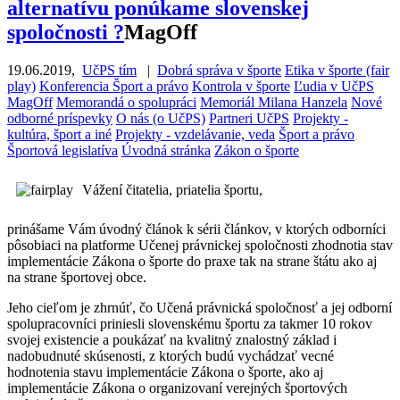
alternatívu ponúkame slovenskej
spoločnosti ?
MagOff
19.06.2019
,
UčPS tím
|
Dobrá správa v športe
Etika v športe (fair
play)
Konferencia Šport a právo
Kontrola v športe
Ľudia v UčPS
MagOff
Memorandá o spolupráci
Memoriál Milana Hanzela
Nové
odborné príspevky
O nás (o UčPS)
Partneri UčPS
Projekty -
kultúra, šport a iné
Projekty - vzdelávanie, veda
Šport a právo
Športová legislatíva
Úvodná stránka
Zákon o športe
Vážení čitatelia, priatelia športu,
prinášame Vám úvodný článok k sérii článkov, v ktorých odborníci
pôsobiaci na platforme Učenej právnickej spoločnosti zhodnotia stav
implementácie Zákona o športe do praxe tak na strane štátu ako aj
na strane športovej obce.
Jeho cieľom je zhrnúť, čo Učená právnická spoločnosť a jej odborní
spolupracovníci priniesli slovenskému športu za takmer 10 rokov
svojej existencie a poukázať na kvalitný znalostný základ i
nadobudnuté skúsenosti, z ktorých budú vychádzať vecné
hodnotenia stavu implementácie Zákona o športe, ako aj
implementácie Zákona o organizovaní verejných športových