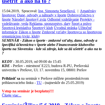
ušetriť a ako na to ?
15.04.2019
,
Spracoval:
Ing. Simoneta Sepešiová
|
Amatérsky
športovec
Dane, odvody a náhrady v športe
Dobrovoľníctvo v
športe
Národný športový zväz
Odborné vzdelávanie
Projekty -
vzdelávanie, veda
Reklama, sponzorstvo, dary
Šport a právo
Športová legislatíva
Športový klub
Úvodná stránka
Užitočné
informácie
Zákon o športe
Zmluvné vzťahy športovca so športovou
organizáciou (zväz, klub)
SEMINÁR - Zákon o športe - zmluvné vzťahy, dane, odvody a
špecifiká účtovníctva v športe alebo Financovanie klubového
športu na Slovensku - kde sú zdroje, kde sa dá ušetriť a ako na to
?
KEDY
- 30.05.2019, od 09:00 do 15:45
KDE
- Prešov - miestnosť E223, budova R-PU, Prešovská
univerzita v Prešove, Ul. 17. novembra 15, 08001 Prešov
Prihlásiť sa
na seminár v Prešove môžete prostredníctvom
prihlasovacieho linku -
TU
- (najneskôr do 25.05.2019)
Vstup na seminár je bezplatný!!!
Čítajte viac...