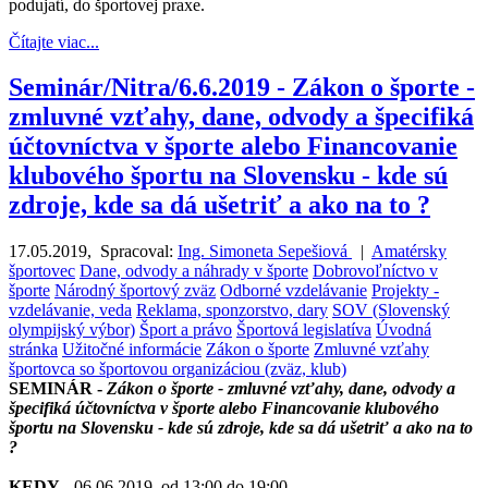
podujatí, do športovej praxe.
Čítajte viac...
Seminár/Nitra/6.6.2019 - Zákon o športe -
zmluvné vzťahy, dane, odvody a špecifiká
účtovníctva v športe alebo Financovanie
klubového športu na Slovensku - kde sú
zdroje, kde sa dá ušetriť a ako na to ?
17.05.2019
,
Spracoval:
Ing. Simoneta Sepešiová
|
Amatérsky
športovec
Dane, odvody a náhrady v športe
Dobrovoľníctvo v
športe
Národný športový zväz
Odborné vzdelávanie
Projekty -
vzdelávanie, veda
Reklama, sponzorstvo, dary
SOV (Slovenský
olympijský výbor)
Šport a právo
Športová legislatíva
Úvodná
stránka
Užitočné informácie
Zákon o športe
Zmluvné vzťahy
športovca so športovou organizáciou (zväz, klub)
SEMINÁR -
Zákon o športe - zmluvné vzťahy, dane, odvody a
špecifiká účtovníctva v športe alebo Financovanie klubového
športu na Slovensku - kde sú zdroje, kde sa dá ušetriť a ako na to
?
KEDY
- 06.06.2019, od 13:00 do 19:00