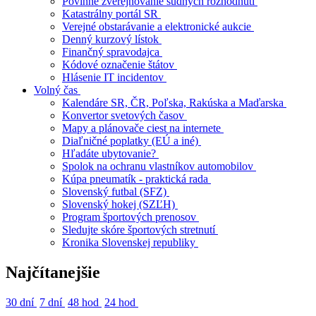
Povinné zverejňovanie súdnych rozhodnutí
Katastrálny portál SR
Verejné obstarávanie a elektronické aukcie
Denný kurzový lístok
Finančný spravodajca
Kódové označenie štátov
Hlásenie IT incidentov
Volný čas
Kalendáre SR, ČR, Poľska, Rakúska a Maďarska
Konvertor svetových časov
Mapy a plánovače ciest na internete
Diaľničné poplatky (EÚ a iné)
Hľadáte ubytovanie?
Spolok na ochranu vlastníkov automobilov
Kúpa pneumatík - praktická rada
Slovenský futbal (SFZ)
Slovenský hokej (SZĽH)
Program športových prenosov
Sledujte skóre športových stretnutí
Kronika Slovenskej republiky
Najčítanejšie
30 dní
7 dní
48 hod
24 hod