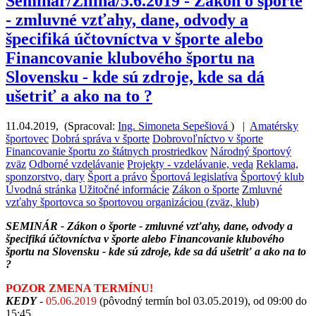
Seminár/Žilina/5.6.2019 - Zákon o športe
- zmluvné vzťahy, dane, odvody a
špecifiká účtovníctva v športe alebo
Financovanie klubového športu na
Slovensku - kde sú zdroje, kde sa dá
ušetriť a ako na to ?
11.04.2019
,
(
Spracoval:
Ing. Simoneta Sepešiová
)
|
Amatérsky
športovec
Dobrá správa v športe
Dobrovoľníctvo v športe
Financovanie športu zo štátnych prostriedkov
Národný športový
zväz
Odborné vzdelávanie
Projekty - vzdelávanie, veda
Reklama,
sponzorstvo, dary
Šport a právo
Športová legislatíva
Športový klub
Úvodná stránka
Užitočné informácie
Zákon o športe
Zmluvné
vzťahy športovca so športovou organizáciou (zväz, klub)
SEMINÁR - Zákon o športe - zmluvné vzťahy, dane, odvody a
špecifiká účtovníctva v športe alebo Financovanie klubového
športu na Slovensku - kde sú zdroje, kde sa dá ušetriť a ako na to
?
POZOR ZMENA TERMÍNU!
KEDY
-
05.06.2019
(pôvodný termín bol 03.05.2019), od 09:00 do
15:45