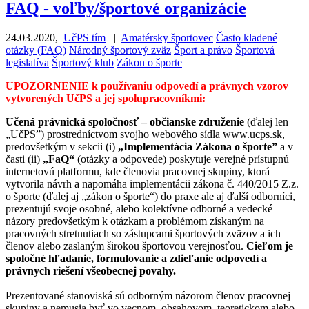
FAQ - voľby/športové organizácie
24.03.2020
,
UčPS tím
|
Amatérsky športovec
Často kladené
otázky (FAQ)
Národný športový zväz
Šport a právo
Športová
legislatíva
Športový klub
Zákon o športe
UPOZORNENIE k používaniu odpovedí a právnych vzorov
vytvorených UčPS a jej spolupracovníkmi:
Učená právnická spoločnosť – občianske združenie
(ďalej len
„UčPS”) prostredníctvom svojho webového sídla www.ucps.sk,
predovšetkým v sekcii (i)
„Implementácia Zákona o športe”
a v
časti (ii)
„FaQ“
(otázky a odpovede) poskytuje verejné prístupnú
internetovú platformu, kde členovia pracovnej skupiny, ktorá
vytvorila návrh a napomáha implementácii zákona č. 440/2015 Z.z.
o športe (ďalej aj „zákon o športe“) do praxe ale aj ďalší odborníci,
prezentujú svoje osobné, alebo kolektívne odborné a vedecké
názory predovšetkým k otázkam a problémom získaným na
pracovných stretnutiach so zástupcami športových zväzov a ich
členov alebo zaslaným širokou športovou verejnosťou.
Cieľom je
spoločné hľadanie, formulovanie a zdieľanie odpovedí a
právnych riešení všeobecnej povahy.
Prezentované stanoviská sú odborným názorom členov pracovnej
skupiny a nemusia byť vo vecnom, obsahovom, teoretickom alebo