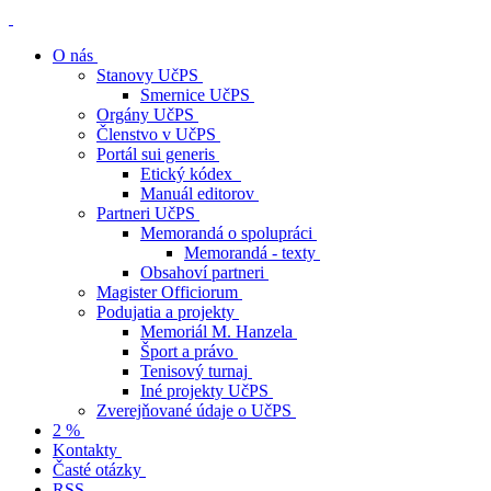
O nás
Stanovy UčPS
Smernice UčPS
Orgány UčPS
Členstvo v UčPS
Portál sui generis
Etický kódex
Manuál editorov
Partneri UčPS
Memorandá o spolupráci
Memorandá - texty
Obsahoví partneri
Magister Officiorum
Podujatia a projekty
Memoriál M. Hanzela
Šport a právo
Tenisový turnaj
Iné projekty UčPS
Zverejňované údaje o UčPS
2 %
Kontakty
Časté otázky
RSS