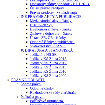
Občiansky súdny poriadok - k 1.1.2013
Ďalšie právne predpisy
Právne predpisy - vyhľadávanie
INÉ PRÁVNE AKTY A PUBLIKÁCIE
Medzinárodné akty - články
EDĽP - články
Lisabonská zmluva - články
Zmluvy a dohovory - články
Ústava SR, ČR - články
Odborné články a publikácie
Vydavateľstvá PRÁVO
JUDIKATÚRA A STANOVISKÁ
Judikatúra NS SR
Judikáty KS Žilina 2013
Judikáty KS Žilina 2012
Judikáty KS Žilina 2011
Judikáty KS Žilina 2010
Judikáty KS Žilina 2009
PRÁVNE OBLASTI
Šport a právo
Odborné články
Rozhodcovské súdy a arbitráže
Počítač a právo
Počítačová kriminalita