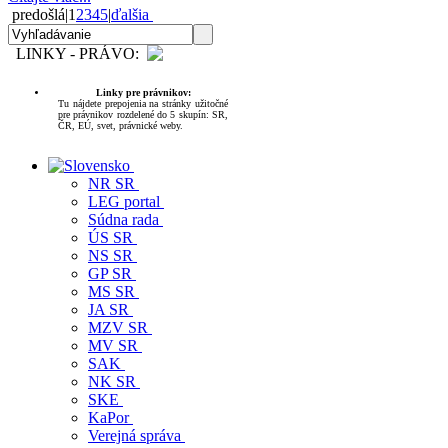
predošlá
|
1
2
3
4
5
|
ďalšia
LINKY - PRÁVO:
Linky pre právnikov:
Tu nájdete prepojenia na stránky užitočné
pre právnikov rozdelené do 5 skupín: SR,
ČR, EÚ, svet, právnické weby.
NR SR
LEG portal
Súdna rada
ÚS SR
NS SR
GP SR
MS SR
JA SR
MZV SR
MV SR
SAK
NK SR
SKE
KaPor
Verejná správa