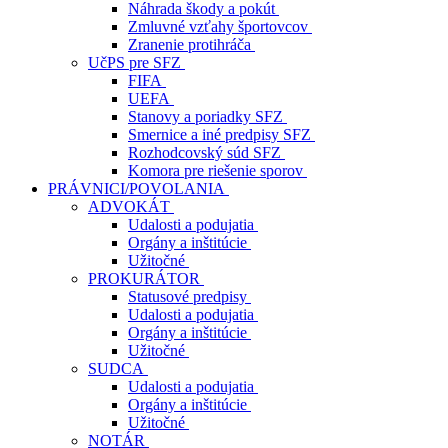
Náhrada škody a pokút
Zmluvné vzťahy športovcov
Zranenie protihráča
UčPS pre SFZ
FIFA
UEFA
Stanovy a poriadky SFZ
Smernice a iné predpisy SFZ
Rozhodcovský súd SFZ
Komora pre riešenie sporov
PRÁVNICI/POVOLANIA
ADVOKÁT
Udalosti a podujatia
Orgány a inštitúcie
Užitočné
PROKURÁTOR
Statusové predpisy
Udalosti a podujatia
Orgány a inštitúcie
Užitočné
SUDCA
Udalosti a podujatia
Orgány a inštitúcie
Užitočné
NOTÁR