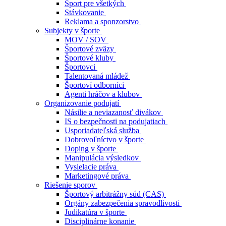
Šport pre všetkých
Stávkovanie
Reklama a sponzorstvo
Subjekty v športe
MOV / SOV
Športové zväzy
Športové kluby
Športovci
Talentovaná mládež
Športoví odborníci
Agenti hráčov a klubov
Organizovanie podujatí
Násilie a neviazanosť divákov
IS o bezpečnosti na podujatiach
Usporiadateľská služba
Dobrovoľníctvo v športe
Doping v športe
Manipulácia výsledkov
Vysielacie práva
Marketingové práva
Riešenie sporov
Športový arbitrážny súd (CAS)
Orgány zabezpečenia spravodlivosti
Judikatúra v športe
Disciplinárne konanie