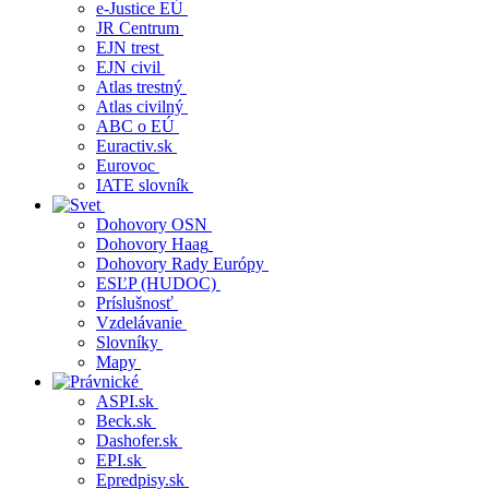
e-Justice EÚ
JR Centrum
EJN trest
EJN civil
Atlas trestný
Atlas civilný
ABC o EÚ
Euractiv.sk
Eurovoc
IATE slovník
Dohovory OSN
Dohovory Haag
Dohovory Rady Európy
ESĽP (HUDOC)
Príslušnosť
Vzdelávanie
Slovníky
Mapy
ASPI.sk
Beck.sk
Dashofer.sk
EPI.sk
Epredpisy.sk