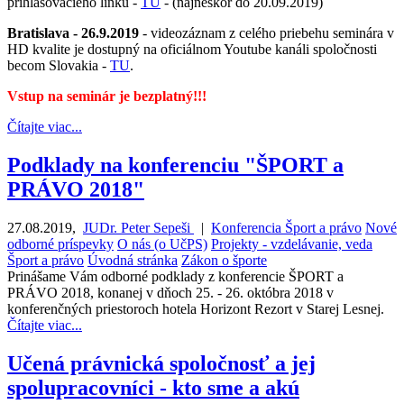
prihlasovacieho linku -
TU
- (najneskôr do 20.09.2019)
Bratislava - 26.9.2019
- videozáznam z celého priebehu seminára v
HD kvalite je dostupný na oficiálnom Youtube kanáli spoločnosti
becom Slovakia -
TU
.
Vstup na seminár je bezplatný!!!
Čítajte viac...
Podklady na konferenciu "ŠPORT a
PRÁVO 2018"
27.08.2019
,
JUDr. Peter Sepeši
|
Konferencia Šport a právo
Nové
odborné príspevky
O nás (o UčPS)
Projekty - vzdelávanie, veda
Šport a právo
Úvodná stránka
Zákon o športe
Prinášame Vám odborné podklady z konferencie ŠPORT a
PRÁVO 2018, konanej v dňoch 25. - 26. októbra 2018 v
konferenčných priestoroch hotela Horizont Rezort v Starej Lesnej.
Čítajte viac...
Učená právnická spoločnosť a jej
spolupracovníci - kto sme a akú