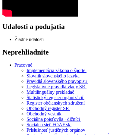
Udalosti a podujatia
Žiadne udalosti
Neprehliadnite
Pracovné
Implementácia zákona o športe
Slovník slovenského jazyka
Pravidlá slovenského pravopisu
Legislatívne pravidlá vlády SR
Multilinguálny prekladač
Štatistický register organizácií
Register občianskych združení
Obchodný register SR
Obchodný vestník
Sociálna poisťovňa - dlžníci
Sociálna sieť FOAF.sk
Príslušnosť justičných orgánov