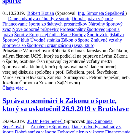
športe
01.10.2019
,
Róbert Kotian
(
Spracoval:
Ing. Simoneta Sepešiová
)
|
Dane, odvody a náhrady v športe
Dobrá správa v športe
Financovanie športu zo štátnych prostriedkov
Národný športový
zväz
Nové odborné príspevky
Profesionálny športovec
Šport a
právo
Šport v Európskej únii a Rade Európy
Športová legislatíva
Športový klub
Úvodná stránka
Zákon o športe
Zmluvné vzťahy
športovca so športovou organizáciou (zväz, klub)
Prinášame Vám rozhovor Róberta Kotiana s Jaroslavom Čollákom,
stálym členom UčPS, ktorý sa podieľal na príprave návrhu Zákona
o športe, osobitne časti upravujúcej zmluvné vzťahy medzi
športovcami a klubmi, ktorú pripravoval na základe odbornej
verejnej diskusie spoločne s prof. Gábrišom, prof. Števčekom,
Miroslavom Hlivákom, Žanetou Surmajovou, Petrom Sepešim, neb.
Jozefom Čorbom a Zuzanou Zajíčkovou).
Čítajte viac...
Správa o seminári k Zákonu o športe,
ktorý sa uskutočnil 26.9.2019 v Bratislave
29.09.2019
,
JUDr. Peter Sepeši
(
Spracoval:
Ing. Simoneta
Sepešiová
)
|
Amatérsky športovec
Dane, odvody a náhrady v
športe
Dobrá správa v športe
Dobrovoľníctvo v športe
Financovanie