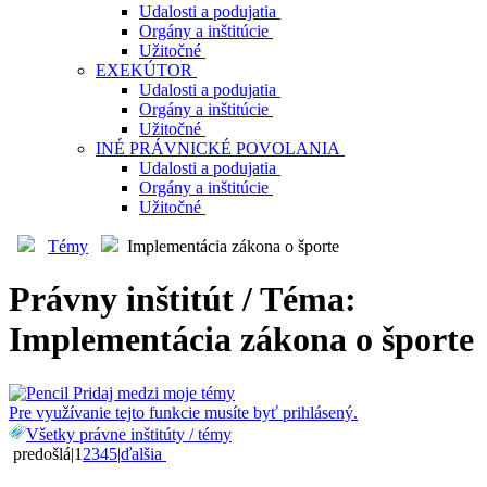
Udalosti a podujatia
Orgány a inštitúcie
Užitočné
EXEKÚTOR
Udalosti a podujatia
Orgány a inštitúcie
Užitočné
INÉ PRÁVNICKÉ POVOLANIA
Udalosti a podujatia
Orgány a inštitúcie
Užitočné
Témy
Implementácia zákona o športe
Právny inštitút / Téma:
Implementácia zákona o športe
Pridaj medzi moje témy
Pre využívanie tejto funkcie musíte byť prihlásený.
Všetky právne inštitúty / témy
predošlá
|
1
2
3
4
5
|
ďalšia