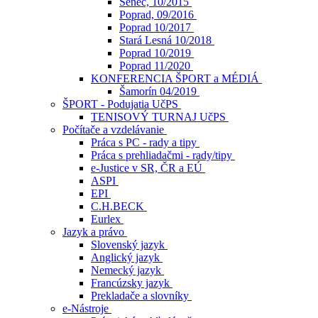
Senec, 10/2015
Poprad, 09/2016
Poprad 10/2017
Stará Lesná 10/2018
Poprad 10/2019
Poprad 11/2020
KONFERENCIA ŠPORT a MÉDIÁ
Šamorín 04/2019
ŠPORT - Podujatia UčPS
TENISOVÝ TURNAJ UčPS
Počítače a vzdelávanie
Práca s PC - rady a tipy
Práca s prehliadačmi - rady/tipy
e-Justice v SR, ČR a EÚ
ASPI
EPI
C.H.BECK
Eurlex
Jazyk a právo
Slovenský jazyk
Anglický jazyk
Nemecký jazyk
Francúzsky jazyk
Prekladače a slovníky
e-Nástroje