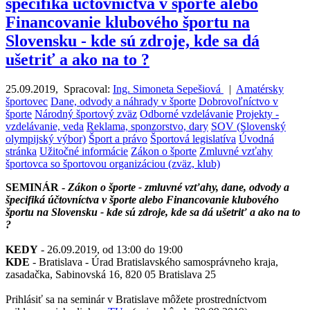
špecifiká účtovníctva v športe alebo
Financovanie klubového športu na
Slovensku - kde sú zdroje, kde sa dá
ušetriť a ako na to ?
25.09.2019
,
Spracoval:
Ing. Simoneta Sepešiová
|
Amatérsky
športovec
Dane, odvody a náhrady v športe
Dobrovoľníctvo v
športe
Národný športový zväz
Odborné vzdelávanie
Projekty -
vzdelávanie, veda
Reklama, sponzorstvo, dary
SOV (Slovenský
olympijský výbor)
Šport a právo
Športová legislatíva
Úvodná
stránka
Užitočné informácie
Zákon o športe
Zmluvné vzťahy
športovca so športovou organizáciou (zväz, klub)
SEMINÁR -
Zákon o športe - zmluvné vzťahy, dane, odvody a
špecifiká účtovníctva v športe alebo Financovanie klubového
športu na Slovensku - kde sú zdroje, kde sa dá ušetriť a ako na to
?
KEDY
- 26.09.2019, od 13:00 do 19:00
KDE
- Bratislava - Úrad Bratislavského samosprávneho kraja,
zasadačka, Sabinovská 16, 820 05 Bratislava 25
Prihlásiť sa na seminár v Bratislave môžete prostredníctvom