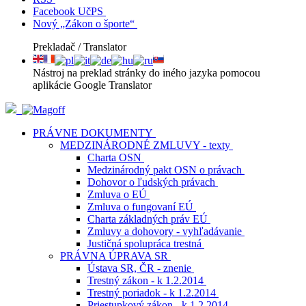
Facebook UčPS
Nový „Zákon o športe“
Prekladač / Translator
Nástroj na preklad stránky do iného jazyka pomocou
aplikácie Google Translator
PRÁVNE DOKUMENTY
MEDZINÁRODNÉ ZMLUVY - texty
Charta OSN
Medzinárodný pakt OSN o právach
Dohovor o ľudských právach
Zmluva o EÚ
Zmluva o fungovaní EÚ
Charta základných práv EÚ
Zmluvy a dohovory - vyhľadávanie
Justičná spolupráca trestná
PRÁVNA ÚPRAVA SR
Ústava SR, ČR - znenie
Trestný zákon - k 1.2.2014
Trestný poriadok - k 1.2.2014
Priestupkový zákon - k 1.2.2014