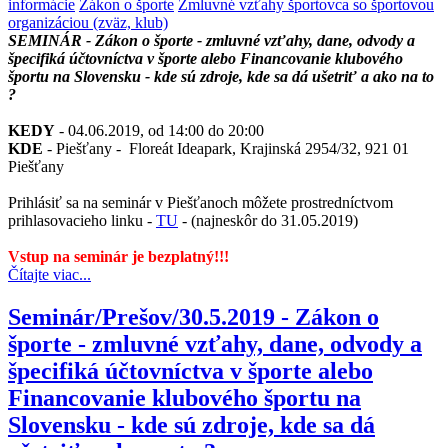
informácie
Zákon o športe
Zmluvné vzťahy športovca so športovou
organizáciou (zväz, klub)
SEMINÁR - Zákon o športe - zmluvné vzťahy, dane, odvody a
špecifiká účtovníctva v športe alebo Financovanie klubového
športu na Slovensku - kde sú zdroje, kde sa dá ušetriť a ako na to
?
KEDY
- 04.06.2019, od 14:00 do 20:00
KDE
- Piešťany - Floreát Ideapark, Krajinská 2954/32, 921 01
Piešťany
Prihlásiť sa na seminár v Piešťanoch môžete prostredníctvom
prihlasovacieho linku -
TU
- (najneskôr do 31.05.2019)
Vstup na seminár je bezplatný!!!
Čítajte viac...
Seminár/Prešov/30.5.2019 - Zákon o
športe - zmluvné vzťahy, dane, odvody a
špecifiká účtovníctva v športe alebo
Financovanie klubového športu na
Slovensku - kde sú zdroje, kde sa dá