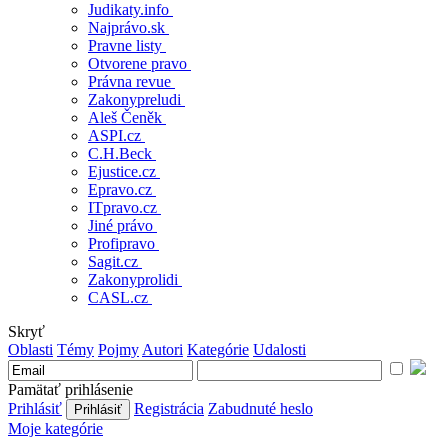
Judikaty.info
Najprávo.sk
Pravne listy
Otvorene pravo
Právna revue
Zakonypreludi
Aleš Čeněk
ASPI.cz
C.H.Beck
Ejustice.cz
Epravo.cz
ITpravo.cz
Jiné právo
Profipravo
Sagit.cz
Zakonyprolidi
CASL.cz
Skryť
Oblasti
Témy
Pojmy
Autori
Kategórie
Udalosti
Pamätať prihlásenie
Prihlásiť
Registrácia
Zabudnuté heslo
Moje kategórie