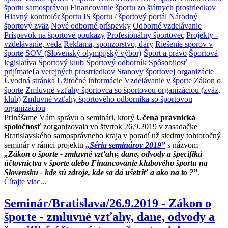
športu samosprávou
Financovanie športu zo štátnych prostriedkov
Hlavný kontrolór športu
IS športu / športový portál
Národný
športový zväz
Nové odborné príspevky
Odborné vzdelávanie
Príspevok na športové poukazy
Profesionálny športovec
Projekty -
vzdelávanie, veda
Reklama, sponzorstvo, dary
Riešenie sporov v
športe
SOV (Slovenský olympijský výbor)
Šport a právo
Športová
legislatíva
Športový klub
Športový odborník
Spôsobilosť
prijímateľa verejných prostriedkov
Stanovy športovej organizácie
Úvodná stránka
Užitočné informácie
Vzdelávanie v športe
Zákon o
športe
Zmluvné vzťahy športovca so športovou organizáciou (zväz,
klub)
Zmluvné vzťahy športového odborníka so športovou
organizáciou
Prinášame Vám správu o seminári, ktorý
Učená právnická
spoločnosť
zorganizovala vo štvrtok 26.9.2019 v zasadačke
Bratislavského samosprávneho kraja v poradí už siedmy tohtoročný
seminár v rámci projektu
„Séria seminárov 2019”
s názvom
„Zákon o športe - zmluvné vzťahy, dane, odvody a špecifiká
účtovníctva v športe alebo Financovanie klubového športu na
Slovensku - kde sú zdroje, kde sa dá ušetriť a ako na to ?”
.
Čítajte viac...
Seminár/Bratislava/26.9.2019 - Zákon o
športe - zmluvné vzťahy, dane, odvody a