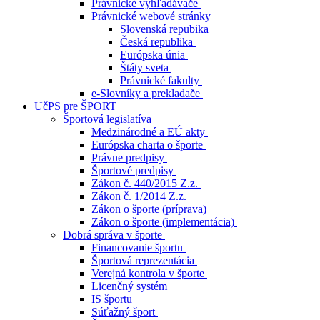
Právnické vyhľadávače
Právnické webové stránky
Slovenská repubika
Česká republika
Európska únia
Štáty sveta
Právnické fakulty
e-Slovníky a prekladače
UčPS pre ŠPORT
Športová legislatíva
Medzinárodné a EÚ akty
Európska charta o športe
Právne predpisy
Športové predpisy
Zákon č. 440/2015 Z.z.
Zákon č. 1/2014 Z.z.
Zákon o športe (príprava)
Zákon o športe (implementácia)
Dobrá správa v športe
Financovanie športu
Športová reprezentácia
Verejná kontrola v športe
Licenčný systém
IS športu
Súťažný šport