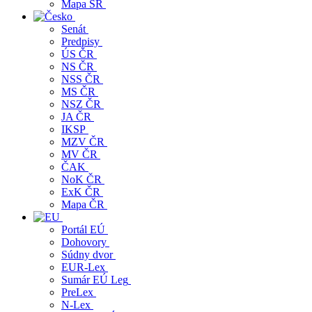
Mapa SR
Senát
Predpisy
ÚS ČR
NS ČR
NSS ČR
MS ČR
NSZ ČR
JA ČR
IKSP
MZV ČR
MV ČR
ČAK
NoK ČR
ExK ČR
Mapa ČR
Portál EÚ
Dohovory
Súdny dvor
EUR-Lex
Sumár EÚ Leg
PreLex
N-Lex