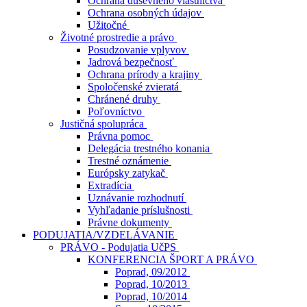
Ochrana duševného vlastníctva
Ochrana osobných údajov
Užitočné
Životné prostredie a právo
Posudzovanie vplyvov
Jadrová bezpečnosť
Ochrana prírody a krajiny
Spoločenské zvieratá
Chránené druhy
Poľovníctvo
Justičná spolupráca
Právna pomoc
Delegácia trestného konania
Trestné oznámenie
Európsky zatykač
Extradícia
Uznávanie rozhodnutí
Vyhľadanie príslušnosti
Právne dokumenty
PODUJATIA/VZDELÁVANIE
PRÁVO - Podujatia UčPS
KONFERENCIA ŠPORT A PRÁVO
Poprad, 09/2012
Poprad, 10/2013
Poprad, 10/2014