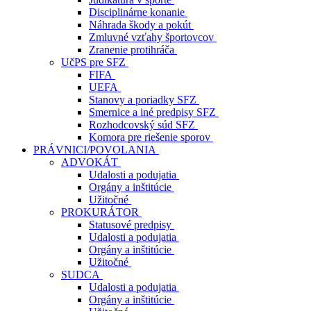
Disciplinárne konanie
Náhrada škody a pokút
Zmluvné vzťahy športovcov
Zranenie protihráča
UčPS pre SFZ
FIFA
UEFA
Stanovy a poriadky SFZ
Smernice a iné predpisy SFZ
Rozhodcovský súd SFZ
Komora pre riešenie sporov
PRÁVNICI/POVOLANIA
ADVOKÁT
Udalosti a podujatia
Orgány a inštitúcie
Užitočné
PROKURÁTOR
Statusové predpisy
Udalosti a podujatia
Orgány a inštitúcie
Užitočné
SUDCA
Udalosti a podujatia
Orgány a inštitúcie