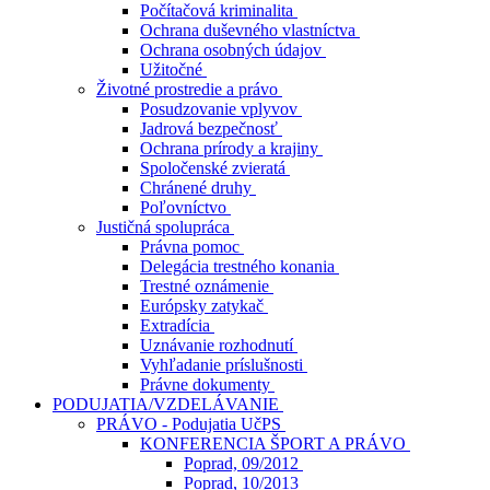
Počítačová kriminalita
Ochrana duševného vlastníctva
Ochrana osobných údajov
Užitočné
Životné prostredie a právo
Posudzovanie vplyvov
Jadrová bezpečnosť
Ochrana prírody a krajiny
Spoločenské zvieratá
Chránené druhy
Poľovníctvo
Justičná spolupráca
Právna pomoc
Delegácia trestného konania
Trestné oznámenie
Európsky zatykač
Extradícia
Uznávanie rozhodnutí
Vyhľadanie príslušnosti
Právne dokumenty
PODUJATIA/VZDELÁVANIE
PRÁVO - Podujatia UčPS
KONFERENCIA ŠPORT A PRÁVO
Poprad, 09/2012
Poprad, 10/2013