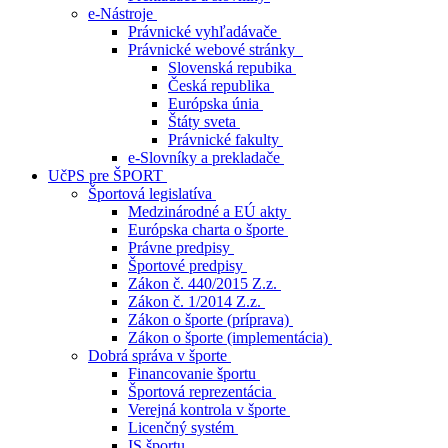
e-Nástroje
Právnické vyhľadávače
Právnické webové stránky
Slovenská repubika
Česká republika
Európska únia
Štáty sveta
Právnické fakulty
e-Slovníky a prekladače
UčPS pre ŠPORT
Športová legislatíva
Medzinárodné a EÚ akty
Európska charta o športe
Právne predpisy
Športové predpisy
Zákon č. 440/2015 Z.z.
Zákon č. 1/2014 Z.z.
Zákon o športe (príprava)
Zákon o športe (implementácia)
Dobrá správa v športe
Financovanie športu
Športová reprezentácia
Verejná kontrola v športe
Licenčný systém
IS športu