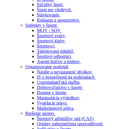
Súťažný šport
Šport pre všetkých
Stávkovanie
Reklama a sponzorstvo
Subjekty v športe
MOV / SOV
Športové zväzy
Športové kluby
Športovci
Talentovaná mládež
Športoví odborníci
Agenti hráčov a klubov
Organizovanie podujatí
Násilie a neviazanosť divákov
IS o bezpečnosti na podujatiach
Usporiadateľská služba
Dobrovoľníctvo v športe
Doping v športe
Manipulácia výsledkov
Vysielacie práva
Marketingové práva
Riešenie sporov
Športový arbitrážny súd (CAS)
Orgány zabezpečenia spravodlivosti
Judikatúra v športe