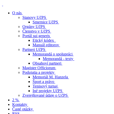
O nás
Stanovy UčPS
Smernice UčPS
Orgány UčPS
Členstvo v UčPS
Portál sui generis
Etický kódex
Manuál editorov
Partneri UčPS
Memorandá o spolupráci
Memorandá - texty
Obsahoví partneri
Magister Officiorum
Podujatia a projekty
Memoriál M. Hanzela
Šport a právo
Tenisový turnaj
Iné projekty UčPS
Zverejňované údaje o UčPS
2 %
Kontakty
Časté otázky
RSS