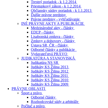
Trestný poriadok - k 1.2.2014
Priestupkový zákon - k 1.2.2014
Občiansky súdny poriadok - k 1.1.2013
Ďalšie právne predpisy
Právne predpisy - vyhľadávanie
INÉ PRÁVNE AKTY A PUBLIKÁCIE
Medzinárodné akty - články
EDĽP - články
Lisabonská zmluva - články
Zmluvy a dohovory - články
Ústava SR, ČR - články
Odborné články a publikácie
Vydavateľstvá PRÁVO
JUDIKATÚRA A STANOVISKÁ
Judikatúra NS SR
Judikáty KS Žilina 2013
Judikáty KS Žilina 2012
Judikáty KS Žilina 2011
Judikáty KS Žilina 2010
Judikáty KS Žilina 2009
PRÁVNE OBLASTI
Šport a právo
Odborné články
Rozhodcovské súdy a arbitráže
Počítač a právo