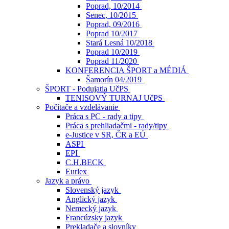
Poprad, 10/2014
Senec, 10/2015
Poprad, 09/2016
Poprad 10/2017
Stará Lesná 10/2018
Poprad 10/2019
Poprad 11/2020
KONFERENCIA ŠPORT a MÉDIÁ
Šamorín 04/2019
ŠPORT - Podujatia UčPS
TENISOVÝ TURNAJ UčPS
Počítače a vzdelávanie
Práca s PC - rady a tipy
Práca s prehliadačmi - rady/tipy
e-Justice v SR, ČR a EÚ
ASPI
EPI
C.H.BECK
Eurlex
Jazyk a právo
Slovenský jazyk
Anglický jazyk
Nemecký jazyk
Francúzsky jazyk
Prekladače a slovníky