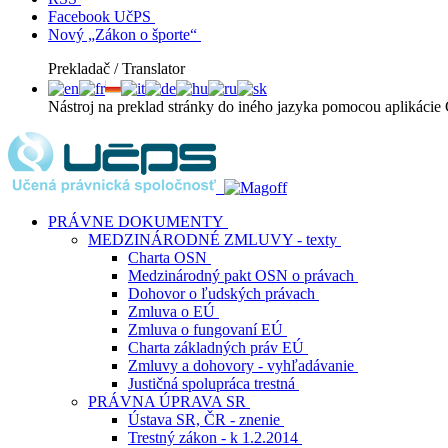
Facebook UčPS
Nový „Zákon o športe“
Prekladač / Translator
Nástroj na preklad stránky do iného jazyka pomocou aplikácie 
PRÁVNE DOKUMENTY
MEDZINÁRODNÉ ZMLUVY - texty
Charta OSN
Medzinárodný pakt OSN o právach
Dohovor o ľudských právach
Zmluva o EÚ
Zmluva o fungovaní EÚ
Charta základných práv EÚ
Zmluvy a dohovory - vyhľadávanie
Justičná spolupráca trestná
PRÁVNA ÚPRAVA SR
Ústava SR, ČR - znenie
Trestný zákon - k 1.2.2014