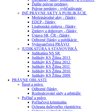
Ďalšie právne predpisy
Právne predpisy - vyhľadávanie
INÉ PRÁVNE AKTY A PUBLIKÁCIE
Medzinárodné akty - články
EDĽP - články
Lisabonská zmluva - články
Zmluvy a dohovory - články
Ústava SR, ČR - články
Odborné články a publikácie
Vydavateľstvá PRÁVO
JUDIKATÚRA A STANOVISKÁ
Judikatúra NS SR
Judikáty KS Žilina 2013
Judikáty KS Žilina 2012
Judikáty KS Žilina 2011
Judikáty KS Žilina 2010
Judikáty KS Žilina 2009
PRÁVNE OBLASTI
Šport a právo
Odborné články
Rozhodcovské súdy a arbitráže
Počítač a právo
Počítačová kriminalita
Ochrana duševného vlastníctva