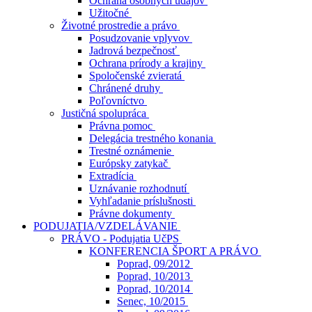
Ochrana osobných údajov
Užitočné
Životné prostredie a právo
Posudzovanie vplyvov
Jadrová bezpečnosť
Ochrana prírody a krajiny
Spoločenské zvieratá
Chránené druhy
Poľovníctvo
Justičná spolupráca
Právna pomoc
Delegácia trestného konania
Trestné oznámenie
Európsky zatykač
Extradícia
Uznávanie rozhodnutí
Vyhľadanie príslušnosti
Právne dokumenty
PODUJATIA/VZDELÁVANIE
PRÁVO - Podujatia UčPS
KONFERENCIA ŠPORT A PRÁVO
Poprad, 09/2012
Poprad, 10/2013
Poprad, 10/2014
Senec, 10/2015