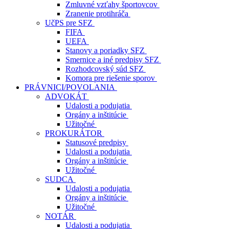
Zmluvné vzťahy športovcov
Zranenie protihráča
UčPS pre SFZ
FIFA
UEFA
Stanovy a poriadky SFZ
Smernice a iné predpisy SFZ
Rozhodcovský súd SFZ
Komora pre riešenie sporov
PRÁVNICI/POVOLANIA
ADVOKÁT
Udalosti a podujatia
Orgány a inštitúcie
Užitočné
PROKURÁTOR
Statusové predpisy
Udalosti a podujatia
Orgány a inštitúcie
Užitočné
SUDCA
Udalosti a podujatia
Orgány a inštitúcie
Užitočné
NOTÁR
Udalosti a podujatia