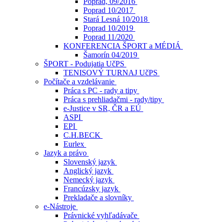
Poprad, 09/2016
Poprad 10/2017
Stará Lesná 10/2018
Poprad 10/2019
Poprad 11/2020
KONFERENCIA ŠPORT a MÉDIÁ
Šamorín 04/2019
ŠPORT - Podujatia UčPS
TENISOVÝ TURNAJ UčPS
Počítače a vzdelávanie
Práca s PC - rady a tipy
Práca s prehliadačmi - rady/tipy
e-Justice v SR, ČR a EÚ
ASPI
EPI
C.H.BECK
Eurlex
Jazyk a právo
Slovenský jazyk
Anglický jazyk
Nemecký jazyk
Francúzsky jazyk
Prekladače a slovníky
e-Nástroje
Právnické vyhľadávače