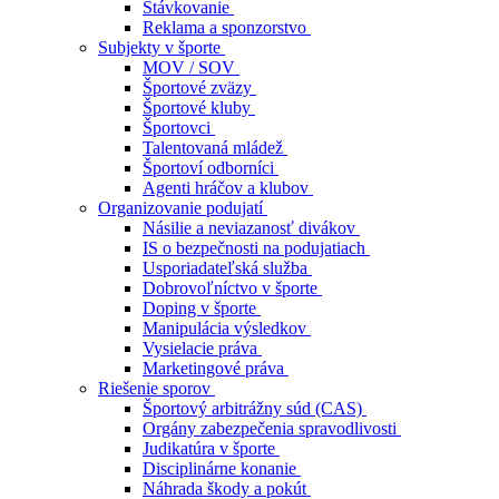
Stávkovanie
Reklama a sponzorstvo
Subjekty v športe
MOV / SOV
Športové zväzy
Športové kluby
Športovci
Talentovaná mládež
Športoví odborníci
Agenti hráčov a klubov
Organizovanie podujatí
Násilie a neviazanosť divákov
IS o bezpečnosti na podujatiach
Usporiadateľská služba
Dobrovoľníctvo v športe
Doping v športe
Manipulácia výsledkov
Vysielacie práva
Marketingové práva
Riešenie sporov
Športový arbitrážny súd (CAS)
Orgány zabezpečenia spravodlivosti
Judikatúra v športe
Disciplinárne konanie
Náhrada škody a pokút