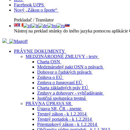
Facebook UčPS
Nový „Zákon o športe“
Prekladač / Translator
Nástroj na preklad stránky do iného jazyka pomocou aplikácie 
PRÁVNE DOKUMENTY
MEDZINÁRODNÉ ZMLUVY - texty
Charta OSN
Medzinárodný pakt OSN o právach
Dohovor o ľudských právach
Zmluva o EÚ
Zmluva o fungovaní EÚ
Charta základných práv EÚ
Zmluvy a dohovory - vyhľadávanie
Justičná spolupráca trestná
PRÁVNA ÚPRAVA SR
Ústava SR, ČR - znenie
Trestný zákon - k 1.2.2014
Trestný poriadok - k 1.2.2014
Priestupkový zákon - k 1.2.2014
Občiansky súdny poriadok - k 1.1.2013