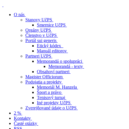
O nás
Stanovy UčPS
Smernice UčPS
Orgány UčPS
Členstvo v UčPS
Portál sui generis
Etický kódex
Manuál editorov
Partneri UčPS
Memorandá o spolupráci
Memorandá - texty
Obsahoví partneri
Magister Officiorum
Podujatia a projekty
Memoriál M. Hanzela
Šport a právo
Tenisový turnaj
Iné projekty UčPS
Zverejňované údaje o UčPS
2 %
Kontakty
Časté otázky
RSS