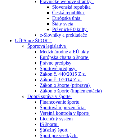
Právnické webové stránky
Slovenská repubika
Česká republika
Európska únia
Štáty sveta
Právnické fakulty
e-Slovníky a prekladače
UčPS pre ŠPORT
Športová legislatíva
Medzinárodné a EÚ akty
Európska charta o športe
Právne predpisy
Športové predpisy
Zákon č. 440/2015 Z.z.
Zákon č. 1/2014 Z.z.
Zákon o športe (príprava)
Zákon o športe (implementácia)
Dobrá správa v športe
Financovanie športu
Športová reprezentácia
Verejná kontrola v športe
Licenčný systém
IS športu
Súťažný šport
Šport pre všetkých