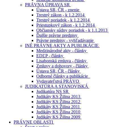
PRÁVNA ÚPRAVA SR
Ústava SR, ČR - znenie
Trestný zákon - k 1.2.2014
Trestný poriadok - k 1.2.2014
Priestupkový zákon - k 1.2.2014
Občiansky súdny poriadok - k 1.1.2013
Ďalšie právne predpisy
Právne predpisy - vyhľadávanie
INÉ PRÁVNE AKTY A PUBLIKÁCIE
Medzinárodné akty - články
EDĽP - články
Lisabonská zmluva - články
Zmluvy a dohovory - články
Ústava SR, ČR - články
Odborné články a publikácie
Vydavateľstvá PRÁVO
JUDIKATÚRA A STANOVISKÁ
Judikatúra NS SR
Judikáty KS Žilina 2013
Judikáty KS Žilina 2012
Judikáty KS Žilina 2011
Judikáty KS Žilina 2010
Judikáty KS Žilina 2009
PRÁVNE OBLASTI