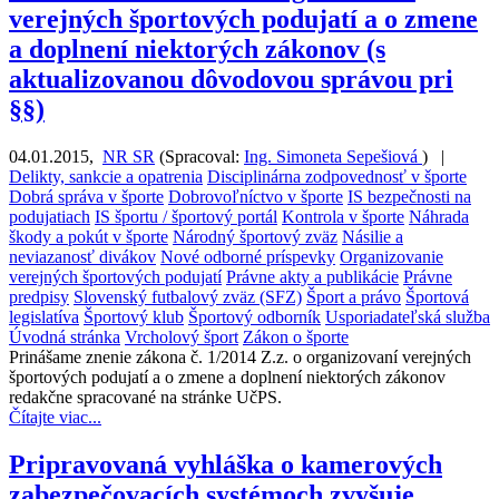
verejných športových podujatí a o zmene
a doplnení niektorých zákonov (s
aktualizovanou dôvodovou správou pri
§§)
04.01.2015
,
NR SR
(
Spracoval:
Ing. Simoneta Sepešiová
)
|
Delikty, sankcie a opatrenia
Disciplinárna zodpovednosť v športe
Dobrá správa v športe
Dobrovoľníctvo v športe
IS bezpečnosti na
podujatiach
IS športu / športový portál
Kontrola v športe
Náhrada
škody a pokút v športe
Národný športový zväz
Násilie a
neviazanosť divákov
Nové odborné príspevky
Organizovanie
verejných športových podujatí
Právne akty a publikácie
Právne
predpisy
Slovenský futbalový zväz (SFZ)
Šport a právo
Športová
legislatíva
Športový klub
Športový odborník
Usporiadateľská služba
Úvodná stránka
Vrcholový šport
Zákon o športe
Prinášame znenie zákona č. 1/2014 Z.z. o organizovaní verejných
športových podujatí a o zmene a doplnení niektorých zákonov
redakčne spracované na stránke UčPS.
Čítajte viac...
Pripravovaná vyhláška o kamerových
zabezpečovacích systémoch zvyšuje