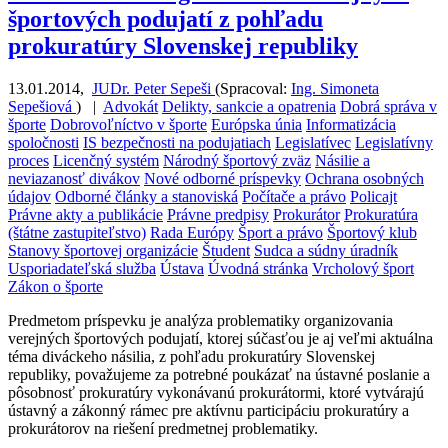
športových podujatí z pohľadu
prokuratúry Slovenskej republiky
13.01.2014
,
JUDr. Peter Sepeši
(
Spracoval:
Ing. Simoneta
Sepešiová
)
|
Advokát
Delikty, sankcie a opatrenia
Dobrá správa v
športe
Dobrovoľníctvo v športe
Európska únia
Informatizácia
spoločnosti
IS bezpečnosti na podujatiach
Legislatívec
Legislatívny
proces
Licenčný systém
Národný športový zväz
Násilie a
neviazanosť divákov
Nové odborné príspevky
Ochrana osobných
údajov
Odborné články a stanoviská
Počítače a právo
Policajt
Právne akty a publikácie
Právne predpisy
Prokurátor
Prokuratúra
(štátne zastupiteľstvo)
Rada Európy
Šport a právo
Športový klub
Stanovy športovej organizácie
Študent
Sudca a súdny úradník
Usporiadateľská služba
Ústava
Úvodná stránka
Vrcholový šport
Zákon o športe
Predmetom príspevku je analýza problematiky organizovania
verejných športových podujatí, ktorej súčasťou je aj veľmi aktuálna
téma diváckeho násilia, z pohľadu prokuratúry Slovenskej
republiky, považujeme za potrebné poukázať na ústavné poslanie a
pôsobnosť prokuratúry vykonávanú prokurátormi, ktoré vytvárajú
ústavný a zákonný rámec pre aktívnu participáciu prokuratúry a
prokurátorov na riešení predmetnej problematiky.