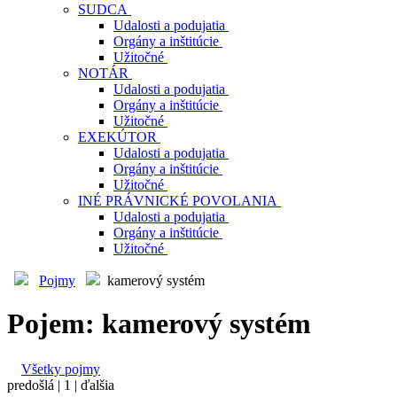
SUDCA
Udalosti a podujatia
Orgány a inštitúcie
Užitočné
NOTÁR
Udalosti a podujatia
Orgány a inštitúcie
Užitočné
EXEKÚTOR
Udalosti a podujatia
Orgány a inštitúcie
Užitočné
INÉ PRÁVNICKÉ POVOLANIA
Udalosti a podujatia
Orgány a inštitúcie
Užitočné
Pojmy
kamerový systém
Pojem: kamerový systém
Všetky pojmy
predošlá |
1
| ďalšia