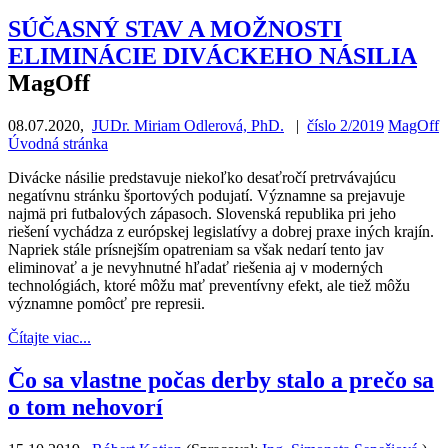
SÚČASNÝ STAV A MOŽNOSTI
ELIMINÁCIE DIVÁCKEHO NÁSILIA
MagOff
08.07.2020
,
JUDr. Miriam Odlerová, PhD.
|
číslo 2/2019
MagOff
Úvodná stránka
Divácke násilie predstavuje niekoľko desaťročí pretrvávajúcu
negatívnu stránku športových podujatí. Významne sa prejavuje
najmä pri futbalových zápasoch. Slovenská republika pri jeho
riešení vychádza z európskej legislatívy a dobrej praxe iných krajín.
Napriek stále prísnejším opatreniam sa však nedarí tento jav
eliminovať a je nevyhnutné hľadať riešenia aj v moderných
technológiách, ktoré môžu mať preventívny efekt, ale tiež môžu
významne pomôcť pre represii.
Čítajte viac...
Čo sa vlastne počas derby stalo a prečo sa
o tom nehovorí