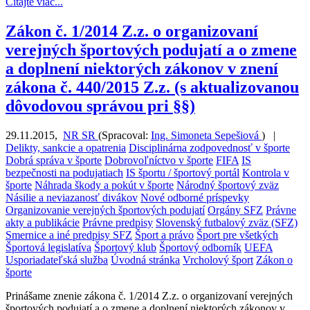
Čítajte viac...
Zákon č. 1/2014 Z.z. o organizovaní
verejných športových podujatí a o zmene
a doplnení niektorých zákonov v znení
zákona č. 440/2015 Z.z. (s aktualizovanou
dôvodovou správou pri §§)
29.11.2015
,
NR SR
(
Spracoval:
Ing. Simoneta Sepešiová
)
|
Delikty, sankcie a opatrenia
Disciplinárna zodpovednosť v športe
Dobrá správa v športe
Dobrovoľníctvo v športe
FIFA
IS
bezpečnosti na podujatiach
IS športu / športový portál
Kontrola v
športe
Náhrada škody a pokút v športe
Národný športový zväz
Násilie a neviazanosť divákov
Nové odborné príspevky
Organizovanie verejných športových podujatí
Orgány SFZ
Právne
akty a publikácie
Právne predpisy
Slovenský futbalový zväz (SFZ)
Smernice a iné predpisy SFZ
Šport a právo
Šport pre všetkých
Športová legislatíva
Športový klub
Športový odborník
UEFA
Usporiadateľská služba
Úvodná stránka
Vrcholový šport
Zákon o
športe
Prinášame znenie zákona č. 1/2014 Z.z. o organizovaní verejných
športových podujatí a o zmene a doplnení niektorých zákonov v