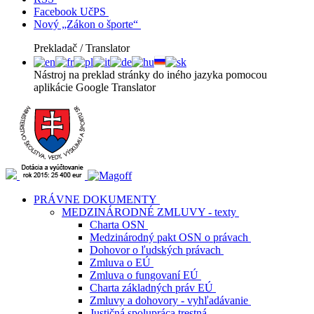
Facebook UčPS
Nový „Zákon o športe“
Prekladač / Translator
Nástroj na preklad stránky do iného jazyka pomocou
aplikácie Google Translator
PRÁVNE DOKUMENTY
MEDZINÁRODNÉ ZMLUVY - texty
Charta OSN
Medzinárodný pakt OSN o právach
Dohovor o ľudských právach
Zmluva o EÚ
Zmluva o fungovaní EÚ
Charta základných práv EÚ
Zmluvy a dohovory - vyhľadávanie
Justičná spolupráca trestná