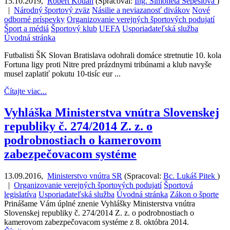
15.10.2019
,
Róbert Kotian
(
Spracoval:
Ing. Simoneta Sepešiová
)
|
Národný športový zväz
Násilie a neviazanosť divákov
Nové
odborné príspevky
Organizovanie verejných športových podujatí
Šport a médiá
Športový klub
UEFA
Usporiadateľská služba
Úvodná stránka
Futbalisti ŠK Slovan Bratislava odohrali domáce stretnutie 10. kola
Fortuna ligy proti Nitre pred prázdnymi tribúnami a klub navyše
musel zaplatiť pokutu 10-tisíc eur ...
Čítajte viac...
Vyhláška Ministerstva vnútra Slovenskej
republiky č. 274/2014 Z. z. o
podrobnostiach o kamerovom
zabezpečovacom systéme
13.09.2016
,
Ministerstvo vnútra SR
(
Spracoval:
Bc. Lukáš Pitek
)
|
Organizovanie verejných športových podujatí
Športová
legislatíva
Usporiadateľská služba
Úvodná stránka
Zákon o športe
Prinášame Vám úplné znenie Vyhlášky Ministerstva vnútra
Slovenskej republiky č. 274/2014 Z. z. o podrobnostiach o
kamerovom zabezpečovacom systéme z 8. októbra 2014.