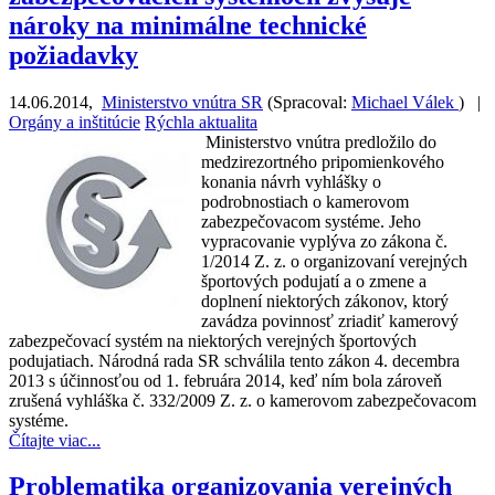
nároky na minimálne technické
požiadavky
14.06.2014
,
Ministerstvo vnútra SR
(
Spracoval:
Michael Válek
)
|
Orgány a inštitúcie
Rýchla aktualita
Ministerstvo vnútra predložilo do
medzirezortného pripomienkového
konania návrh vyhlášky o
podrobnostiach o kamerovom
zabezpečovacom systéme. Jeho
vypracovanie vyplýva zo zákona č.
1/2014 Z. z. o organizovaní verejných
športových podujatí a o zmene a
doplnení niektorých zákonov, ktorý
zavádza povinnosť zriadiť kamerový
zabezpečovací systém na niektorých verejných športových
podujatiach. Národná rada SR schválila tento zákon 4. decembra
2013 s účinnosťou od 1. februára 2014, keď ním bola zároveň
zrušená vyhláška č. 332/2009 Z. z. o kamerovom zabezpečovacom
systéme.
Čítajte viac...
Problematika organizovania verejných