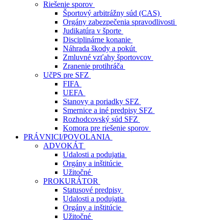
Riešenie sporov
Športový arbitrážny súd (CAS)
Orgány zabezpečenia spravodlivosti
Judikatúra v športe
Disciplinárne konanie
Náhrada škody a pokút
Zmluvné vzťahy športovcov
Zranenie protihráča
UčPS pre SFZ
FIFA
UEFA
Stanovy a poriadky SFZ
Smernice a iné predpisy SFZ
Rozhodcovský súd SFZ
Komora pre riešenie sporov
PRÁVNICI/POVOLANIA
ADVOKÁT
Udalosti a podujatia
Orgány a inštitúcie
Užitočné
PROKURÁTOR
Statusové predpisy
Udalosti a podujatia
Orgány a inštitúcie
Užitočné