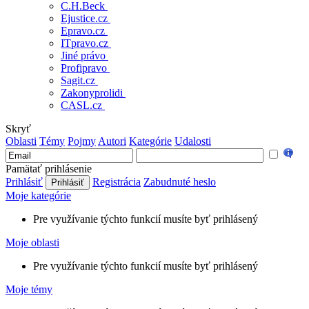
C.H.Beck
Ejustice.cz
Epravo.cz
ITpravo.cz
Jiné právo
Profipravo
Sagit.cz
Zakonyprolidi
CASL.cz
Skryť
Oblasti
Témy
Pojmy
Autori
Kategórie
Udalosti
Pamätať prihlásenie
Prihlásiť
Registrácia
Zabudnuté heslo
Moje kategórie
Pre využívanie týchto funkcií musíte byť prihlásený
Moje oblasti
Pre využívanie týchto funkcií musíte byť prihlásený
Moje témy