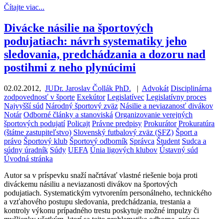
Čítajte viac...
Divácke násilie na športových
podujatiach: návrh systematiky jeho
sledovania, predchádzania a dozoru nad
postihmi z neho plynúcimi
02.02.2012
,
JUDr. Jaroslav Čollák PhD.
|
Advokát
Disciplinárna
zodpovednosť v športe
Exekútor
Legislatívec
Legislatívny proces
Najvyšší súd
Národný športový zväz
Násilie a neviazanosť divákov
Notár
Odborné články a stanoviská
Organizovanie verejných
športových podujatí
Policajt
Právne predpisy
Prokurátor
Prokuratúra
(štátne zastupiteľstvo)
Slovenský futbalový zväz (SFZ)
Šport a
právo
Športový klub
Športový odborník
Správca
Študent
Sudca a
súdny úradník
Súdy
UEFA
Únia ligových klubov
Ústavný súd
Úvodná stránka
Autor sa v príspevku snaží načrtávať vlastné riešenie boja proti
diváckemu násiliu a neviazanosti divákov na športových
podujatiach. Systematickým vytvorením personálneho, technického
a vzťahového postupu sledovania, predchádzania, trestania a
kontroly výkonu prípadného trestu poskytuje možné impulzy či