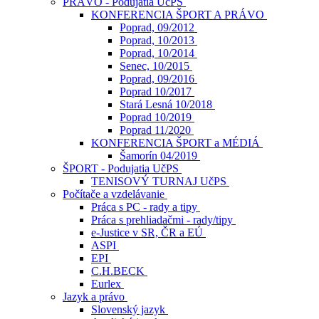
PRÁVO - Podujatia UčPS
KONFERENCIA ŠPORT A PRÁVO
Poprad, 09/2012
Poprad, 10/2013
Poprad, 10/2014
Senec, 10/2015
Poprad, 09/2016
Poprad 10/2017
Stará Lesná 10/2018
Poprad 10/2019
Poprad 11/2020
KONFERENCIA ŠPORT a MÉDIÁ
Šamorín 04/2019
ŠPORT - Podujatia UčPS
TENISOVÝ TURNAJ UčPS
Počítače a vzdelávanie
Práca s PC - rady a tipy
Práca s prehliadačmi - rady/tipy
e-Justice v SR, ČR a EÚ
ASPI
EPI
C.H.BECK
Eurlex
Jazyk a právo
Slovenský jazyk