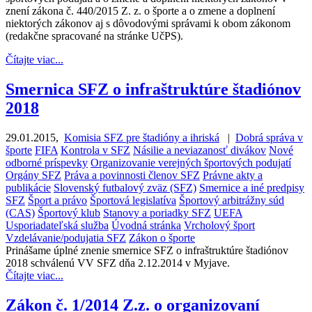
znení zákona č. 440/2015 Z. z. o športe a o zmene a doplnení
niektorých zákonov aj s dôvodovými správami k obom zákonom
(redakčne spracované na stránke UčPS).
Čítajte viac...
Smernica SFZ o infraštruktúre štadiónov
2018
29.01.2015
,
Komisia SFZ pre štadióny a ihriská
|
Dobrá správa v
športe
FIFA
Kontrola v SFZ
Násilie a neviazanosť divákov
Nové
odborné príspevky
Organizovanie verejných športových podujatí
Orgány SFZ
Práva a povinnosti členov SFZ
Právne akty a
publikácie
Slovenský futbalový zväz (SFZ)
Smernice a iné predpisy
SFZ
Šport a právo
Športová legislatíva
Športový arbitrážny súd
(CAS)
Športový klub
Stanovy a poriadky SFZ
UEFA
Usporiadateľská služba
Úvodná stránka
Vrcholový šport
Vzdelávanie/podujatia SFZ
Zákon o športe
Prinášame úplné znenie smernice SFZ o infraštruktúre štadiónov
2018 schválenú VV SFZ dňa 2.12.2014 v Myjave.
Čítajte viac...
Zákon č. 1/2014 Z.z. o organizovaní