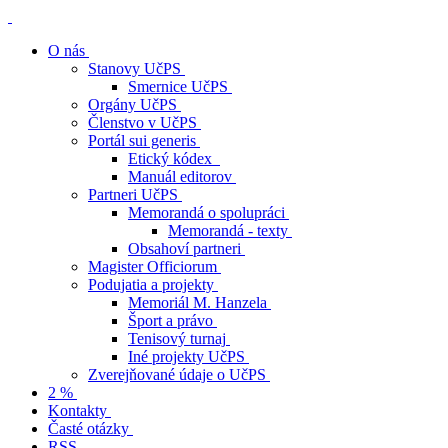
O nás
Stanovy UčPS
Smernice UčPS
Orgány UčPS
Členstvo v UčPS
Portál sui generis
Etický kódex
Manuál editorov
Partneri UčPS
Memorandá o spolupráci
Memorandá - texty
Obsahoví partneri
Magister Officiorum
Podujatia a projekty
Memoriál M. Hanzela
Šport a právo
Tenisový turnaj
Iné projekty UčPS
Zverejňované údaje o UčPS
2 %
Kontakty
Časté otázky
RSS