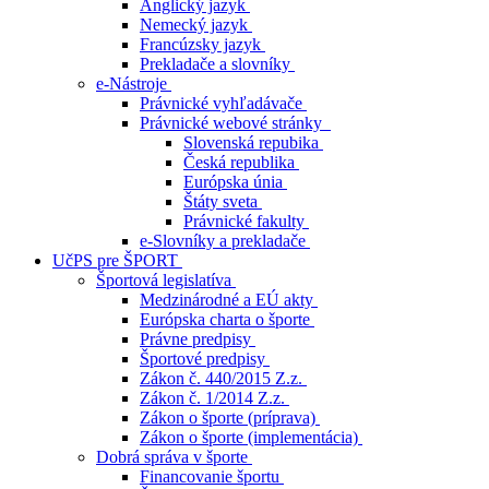
Anglický jazyk
Nemecký jazyk
Francúzsky jazyk
Prekladače a slovníky
e-Nástroje
Právnické vyhľadávače
Právnické webové stránky
Slovenská repubika
Česká republika
Európska únia
Štáty sveta
Právnické fakulty
e-Slovníky a prekladače
UčPS pre ŠPORT
Športová legislatíva
Medzinárodné a EÚ akty
Európska charta o športe
Právne predpisy
Športové predpisy
Zákon č. 440/2015 Z.z.
Zákon č. 1/2014 Z.z.
Zákon o športe (príprava)
Zákon o športe (implementácia)
Dobrá správa v športe
Financovanie športu