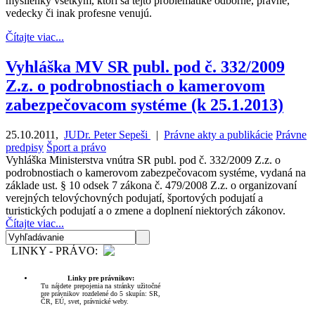
myšlienky všetkým, ktorí sa tejto problematike odborne, právne,
vedecky či inak profesne venujú.
Čítajte viac...
Vyhláška MV SR publ. pod č. 332/2009
Z.z. o podrobnostiach o kamerovom
zabezpečovacom systéme (k 25.1.2013)
25.10.2011
,
JUDr. Peter Sepeši
|
Právne akty a publikácie
Právne
predpisy
Šport a právo
Vyhláška Ministerstva vnútra SR publ. pod č. 332/2009 Z.z. o
podrobnostiach o kamerovom zabezpečovacom systéme, vydaná na
základe ust. § 10 odsek 7 zákona č. 479/2008 Z.z. o organizovaní
verejných telovýchovných podujatí, športových podujatí a
turistických podujatí a o zmene a doplnení niektorých zákonov.
Čítajte viac...
LINKY - PRÁVO:
Linky pre právnikov:
Tu nájdete prepojenia na stránky užitočné
pre právnikov rozdelené do 5 skupín: SR,
ČR, EÚ, svet, právnické weby.