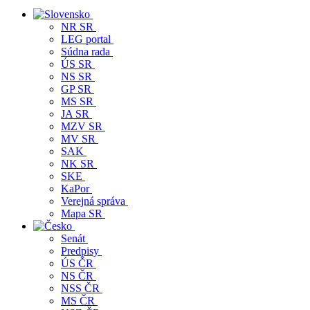
NR SR
LEG portal
Súdna rada
ÚS SR
NS SR
GP SR
MS SR
JA SR
MZV SR
MV SR
SAK
NK SR
SKE
KaPor
Verejná správa
Mapa SR
Senát
Predpisy
ÚS ČR
NS ČR
NSS ČR
MS ČR