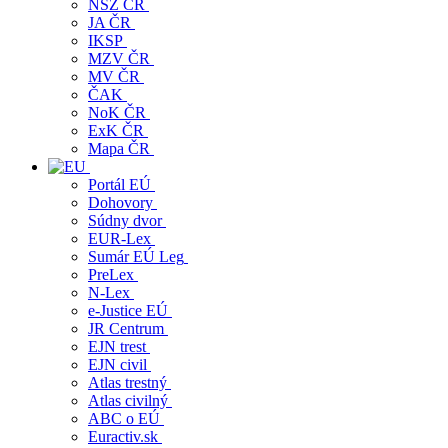
NSZ ČR
JA ČR
IKSP
MZV ČR
MV ČR
ČAK
NoK ČR
ExK ČR
Mapa ČR
Portál EÚ
Dohovory
Súdny dvor
EUR-Lex
Sumár EÚ Leg
PreLex
N-Lex
e-Justice EÚ
JR Centrum
EJN trest
EJN civil
Atlas trestný
Atlas civilný
ABC o EÚ
Euractiv.sk