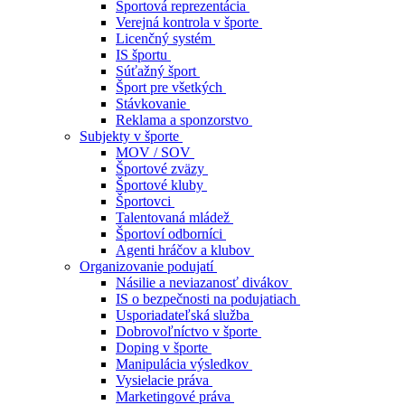
Športová reprezentácia
Verejná kontrola v športe
Licenčný systém
IS športu
Súťažný šport
Šport pre všetkých
Stávkovanie
Reklama a sponzorstvo
Subjekty v športe
MOV / SOV
Športové zväzy
Športové kluby
Športovci
Talentovaná mládež
Športoví odborníci
Agenti hráčov a klubov
Organizovanie podujatí
Násilie a neviazanosť divákov
IS o bezpečnosti na podujatiach
Usporiadateľská služba
Dobrovoľníctvo v športe
Doping v športe
Manipulácia výsledkov
Vysielacie práva
Marketingové práva