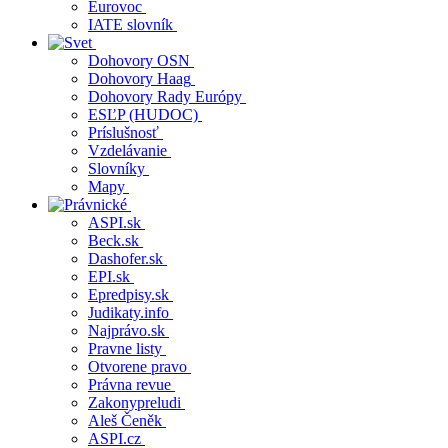
Eurovoc
IATE slovník
Dohovory OSN
Dohovory Haag
Dohovory Rady Európy
ESĽP (HUDOC)
Príslušnosť
Vzdelávanie
Slovníky
Mapy
ASPI.sk
Beck.sk
Dashofer.sk
EPI.sk
Epredpisy.sk
Judikaty.info
Najprávo.sk
Pravne listy
Otvorene pravo
Právna revue
Zakonypreludi
Aleš Čeněk
ASPI.cz