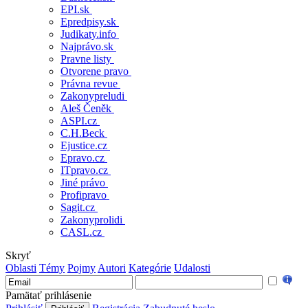
EPI.sk
Epredpisy.sk
Judikaty.info
Najprávo.sk
Pravne listy
Otvorene pravo
Právna revue
Zakonypreludi
Aleš Čeněk
ASPI.cz
C.H.Beck
Ejustice.cz
Epravo.cz
ITpravo.cz
Jiné právo
Profipravo
Sagit.cz
Zakonyprolidi
CASL.cz
Skryť
Oblasti
Témy
Pojmy
Autori
Kategórie
Udalosti
Pamätať prihlásenie