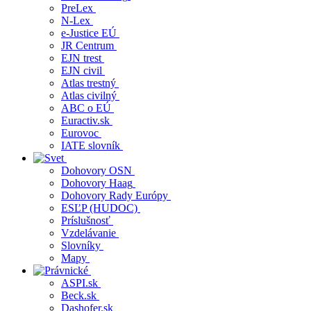
PreLex
N-Lex
e-Justice EÚ
JR Centrum
EJN trest
EJN civil
Atlas trestný
Atlas civilný
ABC o EÚ
Euractiv.sk
Eurovoc
IATE slovník
Dohovory OSN
Dohovory Haag
Dohovory Rady Európy
ESĽP (HUDOC)
Príslušnosť
Vzdelávanie
Slovníky
Mapy
ASPI.sk
Beck.sk
Dashofer.sk