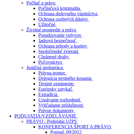
Počítač a právo
Počítačová kriminalita
Ochrana duševného vlastníctva
Ochrana osobných údajov
Užitočné
Životné prostredie a právo
Posudzovanie vplyvov
Jadrová bezpečnosť
Ochrana prírody a krajiny
Spoločenské zvieratá
Chránené druhy
Poľovníctvo
Justičná spolupráca
Právna pomoc
Delegácia trestného konania
Trestné oznámenie
Európsky zatykač
Extradícia
Uznávanie rozhodnutí
Vyhľadanie príslušnosti
Právne dokumenty
PODUJATIA/VZDELÁVANIE
PRÁVO - Podujatia UčPS
KONFERENCIA ŠPORT A PRÁVO
Poprad, 09/2012