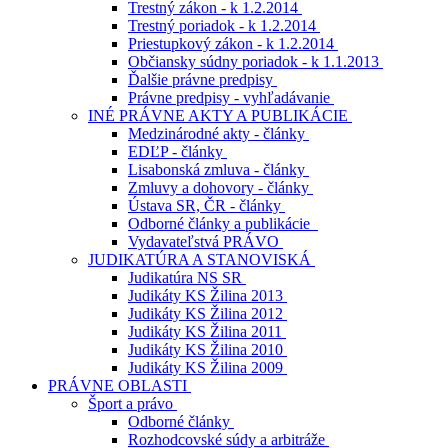
Trestný zákon - k 1.2.2014
Trestný poriadok - k 1.2.2014
Priestupkový zákon - k 1.2.2014
Občiansky súdny poriadok - k 1.1.2013
Ďalšie právne predpisy
Právne predpisy - vyhľadávanie
INÉ PRÁVNE AKTY A PUBLIKÁCIE
Medzinárodné akty - články
EDĽP - články
Lisabonská zmluva - články
Zmluvy a dohovory - články
Ústava SR, ČR - články
Odborné články a publikácie
Vydavateľstvá PRÁVO
JUDIKATÚRA A STANOVISKÁ
Judikatúra NS SR
Judikáty KS Žilina 2013
Judikáty KS Žilina 2012
Judikáty KS Žilina 2011
Judikáty KS Žilina 2010
Judikáty KS Žilina 2009
PRÁVNE OBLASTI
Šport a právo
Odborné články
Rozhodcovské súdy a arbitráže