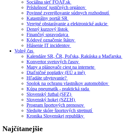
Sociálna sieť FOAF.sk
Príslušnosť justičných orgánov
Povinné zverejňovanie súdnych rozhodnutí
Katastrálny portál SR
Verejné obstarávanie a elektronické aukcie
Denný kurzový lístok
Finančný spravodajca
Kódové označenie štátov
Hlásenie IT incidentov
Volný čas
Kalendáre SR, ČR, Poľska, Rakúska a Maďarska
Konvertor svetových časov
Mapy a plánovače ciest na internete
Diaľničné poplatky (EÚ a iné)
Hľadáte ubytovanie?
Spolok na ochranu vlastníkov automobilov
Kúpa pneumatík - praktická rada
Slovenský futbal (SFZ)
Slovenský hokej (SZĽH)
Program športových prenosov
Sledujte skóre športových stretnutí
Kronika Slovenskej republiky
Najčítanejšie