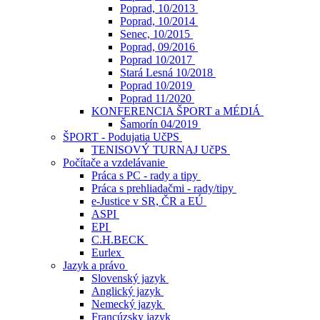
Poprad, 10/2013
Poprad, 10/2014
Senec, 10/2015
Poprad, 09/2016
Poprad 10/2017
Stará Lesná 10/2018
Poprad 10/2019
Poprad 11/2020
KONFERENCIA ŠPORT a MÉDIÁ
Šamorín 04/2019
ŠPORT - Podujatia UčPS
TENISOVÝ TURNAJ UčPS
Počítače a vzdelávanie
Práca s PC - rady a tipy
Práca s prehliadačmi - rady/tipy
e-Justice v SR, ČR a EÚ
ASPI
EPI
C.H.BECK
Eurlex
Jazyk a právo
Slovenský jazyk
Anglický jazyk
Nemecký jazyk
Francúzsky jazyk