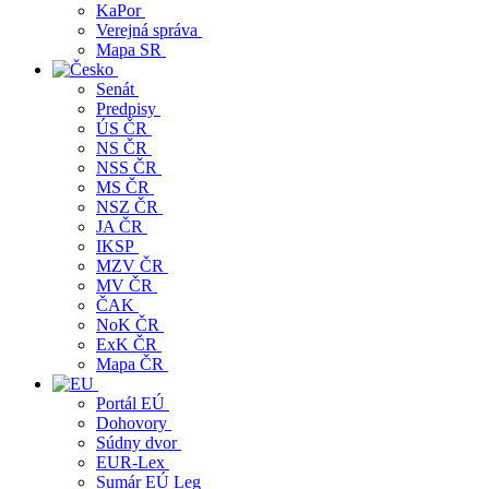
KaPor
Verejná správa
Mapa SR
Senát
Predpisy
ÚS ČR
NS ČR
NSS ČR
MS ČR
NSZ ČR
JA ČR
IKSP
MZV ČR
MV ČR
ČAK
NoK ČR
ExK ČR
Mapa ČR
Portál EÚ
Dohovory
Súdny dvor
EUR-Lex
Sumár EÚ Leg