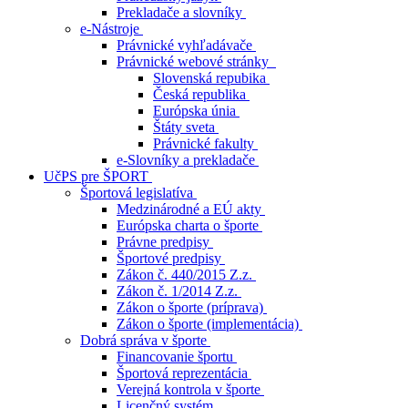
Prekladače a slovníky
e-Nástroje
Právnické vyhľadávače
Právnické webové stránky
Slovenská repubika
Česká republika
Európska únia
Štáty sveta
Právnické fakulty
e-Slovníky a prekladače
UčPS pre ŠPORT
Športová legislatíva
Medzinárodné a EÚ akty
Európska charta o športe
Právne predpisy
Športové predpisy
Zákon č. 440/2015 Z.z.
Zákon č. 1/2014 Z.z.
Zákon o športe (príprava)
Zákon o športe (implementácia)
Dobrá správa v športe
Financovanie športu
Športová reprezentácia
Verejná kontrola v športe
Licenčný systém