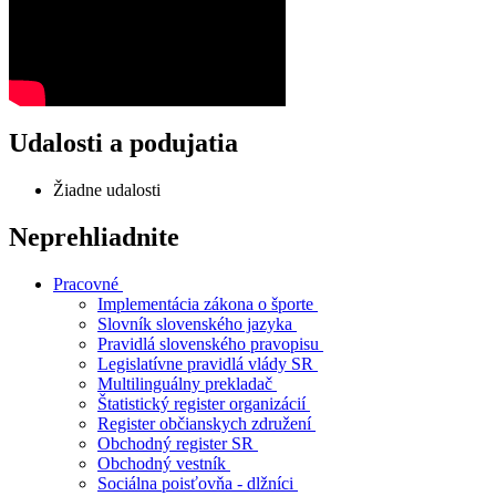
Udalosti a podujatia
Žiadne udalosti
Neprehliadnite
Pracovné
Implementácia zákona o športe
Slovník slovenského jazyka
Pravidlá slovenského pravopisu
Legislatívne pravidlá vlády SR
Multilinguálny prekladač
Štatistický register organizácií
Register občianskych združení
Obchodný register SR
Obchodný vestník
Sociálna poisťovňa - dlžníci