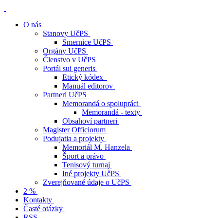
O nás
Stanovy UčPS
Smernice UčPS
Orgány UčPS
Členstvo v UčPS
Portál sui generis
Etický kódex
Manuál editorov
Partneri UčPS
Memorandá o spolupráci
Memorandá - texty
Obsahoví partneri
Magister Officiorum
Podujatia a projekty
Memoriál M. Hanzela
Šport a právo
Tenisový turnaj
Iné projekty UčPS
Zverejňované údaje o UčPS
2 %
Kontakty
Časté otázky
RSS