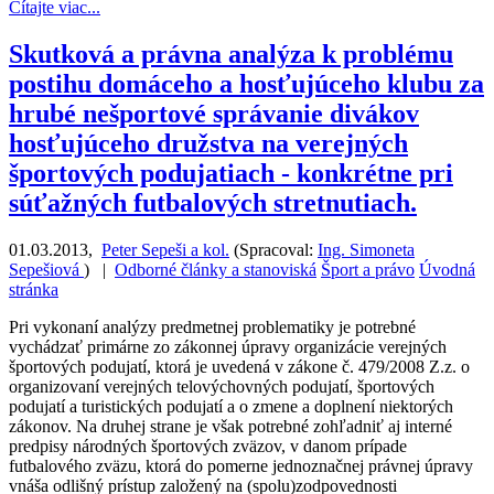
Čítajte viac...
Skutková a právna analýza k problému
postihu domáceho a hosťujúceho klubu za
hrubé nešportové správanie divákov
hosťujúceho družstva na verejných
športových podujatiach - konkrétne pri
súťažných futbalových stretnutiach.
01.03.2013
,
Peter Sepeši a kol.
(
Spracoval:
Ing. Simoneta
Sepešiová
)
|
Odborné články a stanoviská
Šport a právo
Úvodná
stránka
Pri vykonaní analýzy predmetnej problematiky je potrebné
vychádzať primárne zo zákonnej úpravy organizácie verejných
športových podujatí, ktorá je uvedená v zákone č. 479/2008 Z.z. o
organizovaní verejných telovýchovných podujatí, športových
podujatí a turistických podujatí a o zmene a doplnení niektorých
zákonov. Na druhej strane je však potrebné zohľadniť aj interné
predpisy národných športových zväzov, v danom prípade
futbalového zväzu, ktorá do pomerne jednoznačnej právnej úpravy
vnáša odlišný prístup založený na (spolu)zodpovednosti