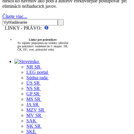
niekoľko návrhov ako podľa autorov efektívnejšie postupovať pri
eliminácii nežiaducich javov.
Čítajte viac...
LINKY - PRÁVO:
Linky pre právnikov:
Tu nájdete prepojenia na stránky užitočné
pre právnikov rozdelené do 5 skupín: SR,
ČR, EÚ, svet, právnické weby.
NR SR
LEG portal
Súdna rada
ÚS SR
NS SR
GP SR
MS SR
JA SR
MZV SR
MV SR
SAK
NK SR
SKE