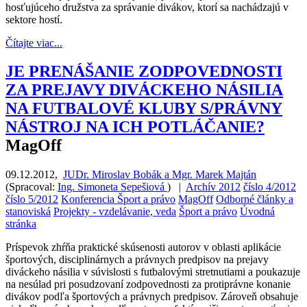
hosťujúceho družstva za správanie divákov, ktorí sa nachádzajú v
sektore hostí.
Čítajte viac...
JE PRENÁŠANIE ZODPOVEDNOSTI
ZA PREJAVY DIVÁCKEHO NÁSILIA
NA FUTBALOVÉ KLUBY S/PRÁVNY
NÁSTROJ NA ICH POTLÁČANIE?
MagOff
09.12.2012
,
JUDr. Miroslav Bobák a Mgr. Marek Majtán
(
Spracoval:
Ing. Simoneta Sepešiová
)
|
Archív 2012
číslo 4/2012
číslo 5/2012
Konferencia Šport a právo
MagOff
Odborné články a
stanoviská
Projekty - vzdelávanie, veda
Šport a právo
Úvodná
stránka
Príspevok zhŕňa praktické skúsenosti autorov v oblasti aplikácie
športových, disciplinárnych a právnych predpisov na prejavy
diváckeho násilia v súvislosti s futbalovými stretnutiami a poukazuje
na nesúlad pri posudzovaní zodpovednosti za protiprávne konanie
divákov podľa športových a právnych predpisov. Zároveň obsahuje