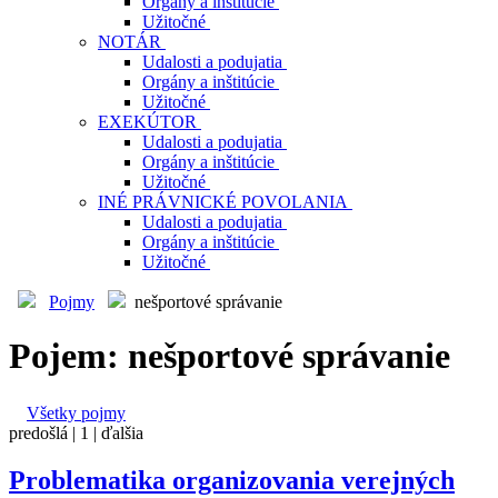
Orgány a inštitúcie
Užitočné
NOTÁR
Udalosti a podujatia
Orgány a inštitúcie
Užitočné
EXEKÚTOR
Udalosti a podujatia
Orgány a inštitúcie
Užitočné
INÉ PRÁVNICKÉ POVOLANIA
Udalosti a podujatia
Orgány a inštitúcie
Užitočné
Pojmy
nešportové správanie
Pojem: nešportové správanie
Všetky pojmy
predošlá |
1
| ďalšia
Problematika organizovania verejných