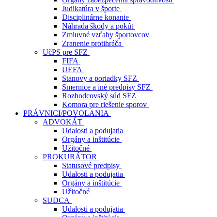
Judikatúra v športe
Disciplinárne konanie
Náhrada škody a pokút
Zmluvné vzťahy športovcov
Zranenie protihráča
UčPS pre SFZ
FIFA
UEFA
Stanovy a poriadky SFZ
Smernice a iné predpisy SFZ
Rozhodcovský súd SFZ
Komora pre riešenie sporov
PRÁVNICI/POVOLANIA
ADVOKÁT
Udalosti a podujatia
Orgány a inštitúcie
Užitočné
PROKURÁTOR
Statusové predpisy
Udalosti a podujatia
Orgány a inštitúcie
Užitočné
SUDCA
Udalosti a podujatia