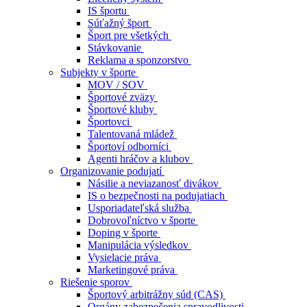
IS športu
Súťažný šport
Šport pre všetkých
Stávkovanie
Reklama a sponzorstvo
Subjekty v športe
MOV / SOV
Športové zväzy
Športové kluby
Športovci
Talentovaná mládež
Športoví odborníci
Agenti hráčov a klubov
Organizovanie podujatí
Násilie a neviazanosť divákov
IS o bezpečnosti na podujatiach
Usporiadateľská služba
Dobrovoľníctvo v športe
Doping v športe
Manipulácia výsledkov
Vysielacie práva
Marketingové práva
Riešenie sporov
Športový arbitrážny súd (CAS)
Orgány zabezpečenia spravodlivosti