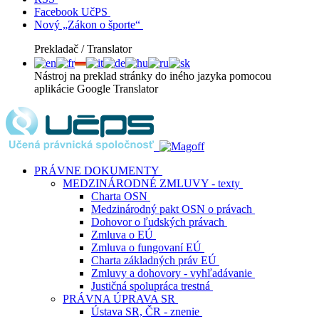
Facebook UčPS
Nový „Zákon o športe“
Prekladač / Translator
Nástroj na preklad stránky do iného jazyka pomocou
aplikácie Google Translator
PRÁVNE DOKUMENTY
MEDZINÁRODNÉ ZMLUVY - texty
Charta OSN
Medzinárodný pakt OSN o právach
Dohovor o ľudských právach
Zmluva o EÚ
Zmluva o fungovaní EÚ
Charta základných práv EÚ
Zmluvy a dohovory - vyhľadávanie
Justičná spolupráca trestná
PRÁVNA ÚPRAVA SR
Ústava SR, ČR - znenie