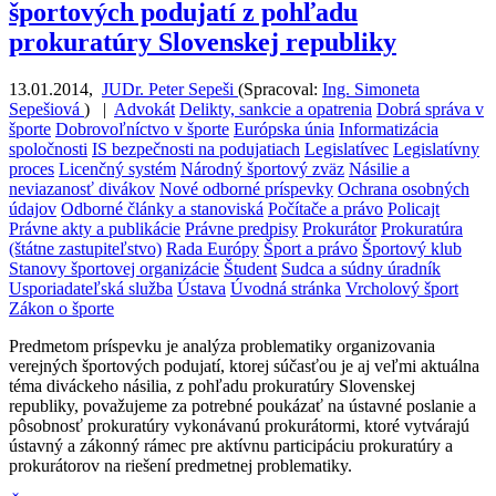
športových podujatí z pohľadu
prokuratúry Slovenskej republiky
13.01.2014
,
JUDr. Peter Sepeši
(
Spracoval:
Ing. Simoneta
Sepešiová
)
|
Advokát
Delikty, sankcie a opatrenia
Dobrá správa v
športe
Dobrovoľníctvo v športe
Európska únia
Informatizácia
spoločnosti
IS bezpečnosti na podujatiach
Legislatívec
Legislatívny
proces
Licenčný systém
Národný športový zväz
Násilie a
neviazanosť divákov
Nové odborné príspevky
Ochrana osobných
údajov
Odborné články a stanoviská
Počítače a právo
Policajt
Právne akty a publikácie
Právne predpisy
Prokurátor
Prokuratúra
(štátne zastupiteľstvo)
Rada Európy
Šport a právo
Športový klub
Stanovy športovej organizácie
Študent
Sudca a súdny úradník
Usporiadateľská služba
Ústava
Úvodná stránka
Vrcholový šport
Zákon o športe
Predmetom príspevku je analýza problematiky organizovania
verejných športových podujatí, ktorej súčasťou je aj veľmi aktuálna
téma diváckeho násilia, z pohľadu prokuratúry Slovenskej
republiky, považujeme za potrebné poukázať na ústavné poslanie a
pôsobnosť prokuratúry vykonávanú prokurátormi, ktoré vytvárajú
ústavný a zákonný rámec pre aktívnu participáciu prokuratúry a
prokurátorov na riešení predmetnej problematiky.