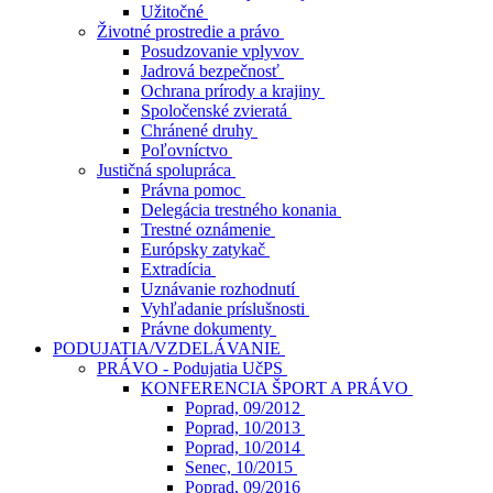
Užitočné
Životné prostredie a právo
Posudzovanie vplyvov
Jadrová bezpečnosť
Ochrana prírody a krajiny
Spoločenské zvieratá
Chránené druhy
Poľovníctvo
Justičná spolupráca
Právna pomoc
Delegácia trestného konania
Trestné oznámenie
Európsky zatykač
Extradícia
Uznávanie rozhodnutí
Vyhľadanie príslušnosti
Právne dokumenty
PODUJATIA/VZDELÁVANIE
PRÁVO - Podujatia UčPS
KONFERENCIA ŠPORT A PRÁVO
Poprad, 09/2012
Poprad, 10/2013
Poprad, 10/2014
Senec, 10/2015
Poprad, 09/2016