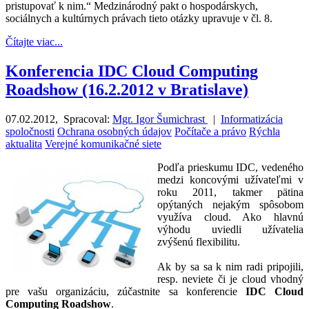
pristupovať k nim.“ Medzinárodný pakt o hospodárskych,
sociálnych a kultúrnych právach tieto otázky upravuje v čl. 8.
Čítajte viac...
Konferencia IDC Cloud Computing
Roadshow (16.2.2012 v Bratislave)
07.02.2012
,
Spracoval:
Mgr. Igor Šumichrast
|
Informatizácia
spoločnosti
Ochrana osobných údajov
Počítače a právo
Rýchla
aktualita
Verejné komunikačné siete
Podľa prieskumu IDC, vedeného
medzi koncovými užívateľmi v
roku 2011, takmer pätina
opýtaných nejakým spôsobom
využíva cloud. Ako hlavnú
výhodu uviedli užívatelia
zvýšenú flexibilitu.
Ak by sa sa k nim radi pripojili,
resp. neviete či je cloud vhodný
pre vašu organizáciu, zúčastnite sa konferencie
IDC Cloud
Computing Roadshow
.