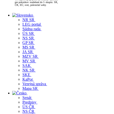
pre právnikov rozdelené do 5 skupín: SR,
ČR, EÚ, svet, právnické weby.
NR SR
LEG portal
Súdna rada
ÚS SR
NS SR
GP SR
MS SR
JA SR
MZV SR
MV SR
SAK
NK SR
SKE
KaPor
Verejná správa
Mapa SR
Senát
Predpisy
ÚS ČR
NS ČR