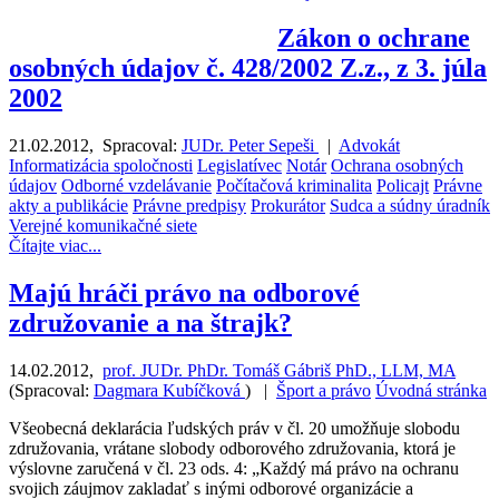
Zákon o ochrane
osobných údajov č. 428/2002 Z.z., z 3. júla
2002
21.02.2012
,
Spracoval:
JUDr. Peter Sepeši
|
Advokát
Informatizácia spoločnosti
Legislatívec
Notár
Ochrana osobných
údajov
Odborné vzdelávanie
Počítačová kriminalita
Policajt
Právne
akty a publikácie
Právne predpisy
Prokurátor
Sudca a súdny úradník
Verejné komunikačné siete
Čítajte viac...
Majú hráči právo na odborové
združovanie a na štrajk?
14.02.2012
,
prof. JUDr. PhDr. Tomáš Gábriš PhD., LLM, MA
(
Spracoval:
Dagmara Kubíčková
)
|
Šport a právo
Úvodná stránka
Všeobecná deklarácia ľudských práv v čl. 20 umožňuje slobodu
združovania, vrátane slobody odborového združovania, ktorá je
výslovne zaručená v čl. 23 ods. 4: „Každý má právo na ochranu
svojich záujmov zakladať s inými odborové organizácie a