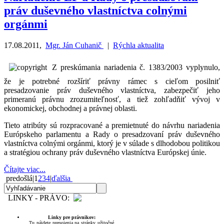
práv duševného vlastníctva colnými
orgánmi
17.08.2011
,
Mgr. Ján Cuhanič
|
Rýchla aktualita
Z preskúmania nariadenia č. 1383/2003 vyplynulo,
že je potrebné rozšíriť právny rámec s cieľom posilniť
presadzovanie práv duševného vlastníctva, zabezpečiť jeho
primeranú právnu zrozumiteľnosť, a tiež zohľadňiť vývoj v
ekonomickej, obchodnej a právnej oblasti.
Tieto atribúty sú rozpracované a premietnuté do návrhu nariadenia
Európskeho parlamentu a Rady o presadzovaní práv duševného
vlastníctva colnými orgánmi, ktorý je v súlade s dlhodobou politikou
a stratégiou ochrany práv duševného vlastníctva Európskej únie.
Čítajte viac...
predošlá
|
1
2
3
4
|
ďalšia
LINKY - PRÁVO:
Linky pre právnikov:
Tu nájdete prepojenia na stránky užitočné