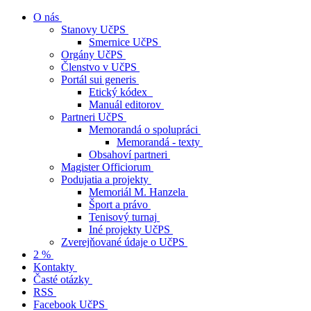
O nás
Stanovy UčPS
Smernice UčPS
Orgány UčPS
Členstvo v UčPS
Portál sui generis
Etický kódex
Manuál editorov
Partneri UčPS
Memorandá o spolupráci
Memorandá - texty
Obsahoví partneri
Magister Officiorum
Podujatia a projekty
Memoriál M. Hanzela
Šport a právo
Tenisový turnaj
Iné projekty UčPS
Zverejňované údaje o UčPS
2 %
Kontakty
Časté otázky
RSS
Facebook UčPS