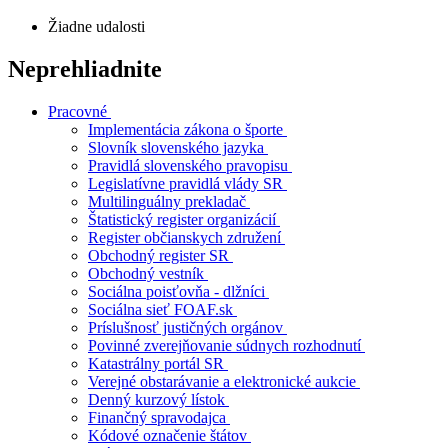
Žiadne udalosti
Neprehliadnite
Pracovné
Implementácia zákona o športe
Slovník slovenského jazyka
Pravidlá slovenského pravopisu
Legislatívne pravidlá vlády SR
Multilinguálny prekladač
Štatistický register organizácií
Register občianskych združení
Obchodný register SR
Obchodný vestník
Sociálna poisťovňa - dlžníci
Sociálna sieť FOAF.sk
Príslušnosť justičných orgánov
Povinné zverejňovanie súdnych rozhodnutí
Katastrálny portál SR
Verejné obstarávanie a elektronické aukcie
Denný kurzový lístok
Finančný spravodajca
Kódové označenie štátov