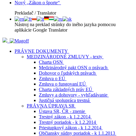
Nový „Zákon o športe“
Prekladač / Translator
Nástroj na preklad stránky do iného jazyka pomocou
aplikácie Google Translator
PRÁVNE DOKUMENTY
MEDZINÁRODNÉ ZMLUVY - texty
Charta OSN
Medzinárodný pakt OSN o právach
Dohovor o ľudských právach
Zmluva o EÚ
Zmluva o fungovaní EÚ
Charta základných práv EÚ
Zmluvy a dohovory - vyhľadávanie
Justičná spolupráca trestná
PRÁVNA ÚPRAVA SR
Ústava SR, ČR - znenie
Trestný zákon - k 1.2.2014
Trestný poriadok - k 1.2.2014
Priestupkový zákon - k 1.2.2014
Občiansky súdny poriadok - k 1.1.2013