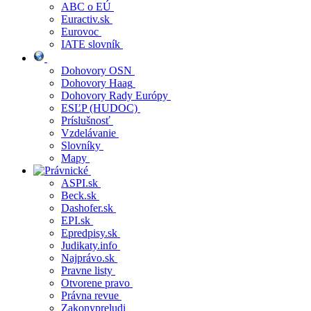
ABC o EÚ
Euractiv.sk
Eurovoc
IATE slovník
Dohovory OSN
Dohovory Haag
Dohovory Rady Európy
ESĽP (HUDOC)
Príslušnosť
Vzdelávanie
Slovníky
Mapy
ASPI.sk
Beck.sk
Dashofer.sk
EPI.sk
Epredpisy.sk
Judikaty.info
Najprávo.sk
Pravne listy
Otvorene pravo
Právna revue
Zakonypreludi