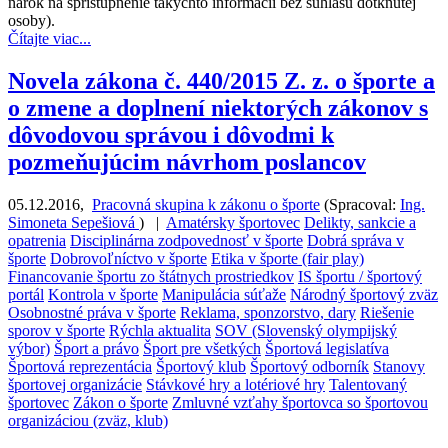
nárok na sprístupnenie takýchto informácií bez súhlasu dotknutej
osoby).
Čítajte viac...
Novela zákona č. 440/2015 Z. z. o športe a
o zmene a doplnení niektorých zákonov s
dôvodovou správou i dôvodmi k
pozmeňujúcim návrhom poslancov
05.12.2016
,
Pracovná skupina k zákonu o športe
(
Spracoval:
Ing.
Simoneta Sepešiová
)
|
Amatérsky športovec
Delikty, sankcie a
opatrenia
Disciplinárna zodpovednosť v športe
Dobrá správa v
športe
Dobrovoľníctvo v športe
Etika v športe (fair play)
Financovanie športu zo štátnych prostriedkov
IS športu / športový
portál
Kontrola v športe
Manipulácia súťaže
Národný športový zväz
Osobnostné práva v športe
Reklama, sponzorstvo, dary
Riešenie
sporov v športe
Rýchla aktualita
SOV (Slovenský olympijský
výbor)
Šport a právo
Šport pre všetkých
Športová legislatíva
Športová reprezentácia
Športový klub
Športový odborník
Stanovy
športovej organizácie
Stávkové hry a lotériové hry
Talentovaný
športovec
Zákon o športe
Zmluvné vzťahy športovca so športovou
organizáciou (zväz, klub)