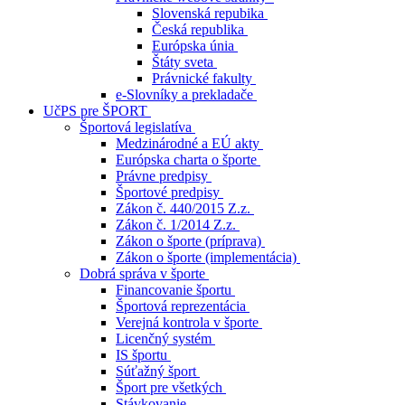
Slovenská repubika
Česká republika
Európska únia
Štáty sveta
Právnické fakulty
e-Slovníky a prekladače
UčPS pre ŠPORT
Športová legislatíva
Medzinárodné a EÚ akty
Európska charta o športe
Právne predpisy
Športové predpisy
Zákon č. 440/2015 Z.z.
Zákon č. 1/2014 Z.z.
Zákon o športe (príprava)
Zákon o športe (implementácia)
Dobrá správa v športe
Financovanie športu
Športová reprezentácia
Verejná kontrola v športe
Licenčný systém
IS športu
Súťažný šport
Šport pre všetkých
Stávkovanie