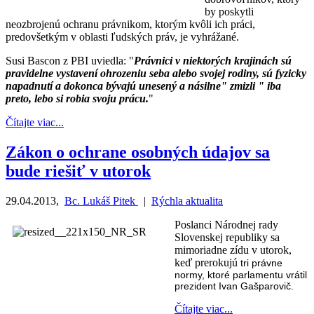
by poskytli
neozbrojenú ochranu právnikom, ktorým kvôli ich práci,
predovšetkým v oblasti ľudských práv, je vyhrážané.
Susi Bascon z PBI uviedla: "
Právnici v niektorých krajinách sú
pravidelne vystavení ohrozeniu seba alebo svojej rodiny, sú fyzicky
napadnutí a dokonca bývajú unesený a násilne" zmizli " iba
preto, lebo si robia svoju prácu.
"
Čítajte viac...
Zákon o ochrane osobných údajov sa
bude riešiť v utorok
29.04.2013
,
Bc. Lukáš Pitek
|
Rýchla aktualita
Poslanci Národnej rady
Slovenskej republiky sa
mimoriadne zídu v utorok,
keď prerokujú
tri právne
normy, ktoré parlamentu vrátil
prezident Ivan Gašparovič.
Čítajte viac...