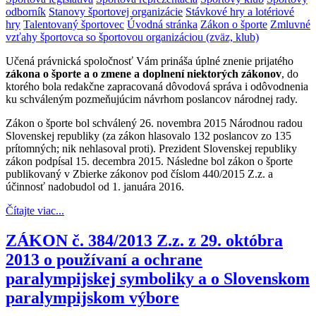
odborník
Stanovy športovej organizácie
Stávkové hry a lotériové
hry
Talentovaný športovec
Úvodná stránka
Zákon o športe
Zmluvné
vzťahy športovca so športovou organizáciou (zväz, klub)
Učená právnická spoločnosť Vám prináša úplné znenie prijatého
zákona o športe a o zmene a doplnení niektorých zákonov
, do
ktorého bola redakčne zapracovaná dôvodová správa i odôvodnenia
ku schváleným pozmeňujúcim návrhom poslancov národnej rady.
Zákon o športe bol schválený 26. novembra 2015 Národnou radou
Slovenskej republiky (za zákon hlasovalo 132 poslancov zo 135
prítomných; nik nehlasoval proti). Prezident Slovenskej republiky
zákon podpísal 15. decembra 2015. Následne bol zákon o športe
publikovaný v Zbierke zákonov pod číslom 440/2015 Z.z. a
účinnosť nadobudol od 1. januára 2016.
Čítajte viac...
ZÁKON č. 384/2013 Z.z. z 29. októbra
2013 o používaní a ochrane
paralympijskej symboliky a o Slovenskom
paralympijskom výbore