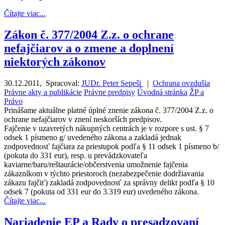
Čítajte viac...
Zákon č. 377/2004 Z.z. o ochrane
nefajčiarov a o zmene a doplnení
niektorých zákonov
30.12.2011
,
Spracoval:
JUDr. Peter Sepeši
|
Ochrana ovzdušia
Právne akty a publikácie
Právne predpisy
Úvodná stránka
ŽP a
Právo
Prinášame aktuálne platné úplné znenie zákona č. 377/2004 Z.z. o
ochrane nefajčiarov v znení neskorších predpisov.
Fajčenie v uzavretých nákupných centrách je v rozpore s ust. § 7
odsek 1 písmeno g/ uvedeného zákona a zakladá jednak
zodpovednosť fajčiara za priestupok podľa § 11 odsek 1 písmeno b/
(pokuta do 331 eur), resp. u prevádzkovateľa
kaviarne/baru/reštaurácie/občerstvenia umožnenie fajčenia
zákazníkom v týchto priestoroch (nezabezpečenie dodržiavania
zákazu fajčiť) zakladá zodpovednosť za správny delikt podľa § 10
odsek 7 (pokuta od 331 eur do 3.319 eur) uvedeného zákona.
Čítajte viac...
Nariadenie EP a Rady o presadzovaní