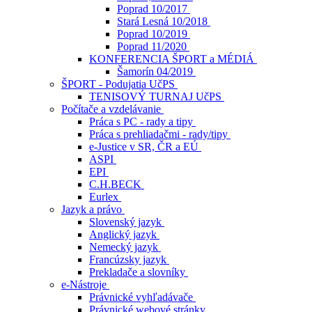
Poprad 10/2017
Stará Lesná 10/2018
Poprad 10/2019
Poprad 11/2020
KONFERENCIA ŠPORT a MÉDIÁ
Šamorín 04/2019
ŠPORT - Podujatia UčPS
TENISOVÝ TURNAJ UčPS
Počítače a vzdelávanie
Práca s PC - rady a tipy
Práca s prehliadačmi - rady/tipy
e-Justice v SR, ČR a EÚ
ASPI
EPI
C.H.BECK
Eurlex
Jazyk a právo
Slovenský jazyk
Anglický jazyk
Nemecký jazyk
Francúzsky jazyk
Prekladače a slovníky
e-Nástroje
Právnické vyhľadávače
Právnické webové stránky