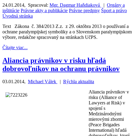
24.01.2014
,
Spracoval:
Mgr. Dagmar Haňdiaková
|
Orgány a
inštitúcie
Právne akty a publikácie
Právne predpisy
Šport a právo
Úvodná stránka
Text Zákona č. 384/2013 Z.z. z 29. októbra 2013 o používaní a
ochrane paralympijskej symboliky a o Slovenskom paralympijskom
výbore, redakčne spracovaný na stránkach UčPS.
Čítajte viac...
Aliancia právnikov v risku hľadá
dobrovoľníkov na ochranu právnikov
03.01.2014
,
Michael Válek
|
Rýchla aktualita
Aliancia právnikov v
risku (Alliance of
Lawyers at Risk) v
spojení s
Medzinárodnými
mierovými zbormi
(Peace Brigades
International) hľadá
dobrovoľníkov, ktorý