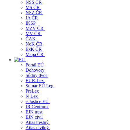
NSS ČR
MS ČR
NSZ ČR
JA ČR
IKSP
MZV ČR
MV ČR
ČAK
NoK ČR
ExK ČR
Mapa ČR
Portál EÚ
Dohovory
Súdny dvor
EUR-Lex
Sumár EÚ Leg
PreLex
N-Lex
e-Justice EÚ
JR Centrum
EJN trest
EJN civil
Atlas trestný
Atlas civilný