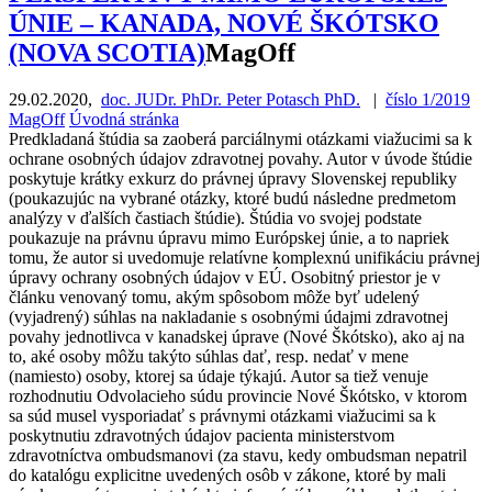
ÚNIE – KANADA, NOVÉ ŠKÓTSKO
(NOVA SCOTIA)
MagOff
29.02.2020
,
doc. JUDr. PhDr. Peter Potasch PhD.
|
číslo 1/2019
MagOff
Úvodná stránka
Predkladaná štúdia sa zaoberá parciálnymi otázkami viažucimi sa k
ochrane osobných údajov zdravotnej povahy. Autor v úvode štúdie
poskytuje krátky exkurz do právnej úpravy Slovenskej republiky
(poukazujúc na vybrané otázky, ktoré budú následne predmetom
analýzy v ďalších častiach štúdie). Štúdia vo svojej podstate
poukazuje na právnu úpravu mimo Európskej únie, a to napriek
tomu, že autor si uvedomuje relatívne komplexnú unifikáciu právnej
úpravy ochrany osobných údajov v EÚ. Osobitný priestor je v
článku venovaný tomu, akým spôsobom môže byť udelený
(vyjadrený) súhlas na nakladanie s osobnými údajmi zdravotnej
povahy jednotlivca v kanadskej úprave (Nové Škótsko), ako aj na
to, aké osoby môžu takýto súhlas dať, resp. nedať v mene
(namiesto) osoby, ktorej sa údaje týkajú. Autor sa tiež venuje
rozhodnutiu Odvolacieho súdu provincie Nové Škótsko, v ktorom
sa súd musel vysporiadať s právnymi otázkami viažucimi sa k
poskytnutiu zdravotných údajov pacienta ministerstvom
zdravotníctva ombudsmanovi (za stavu, kedy ombudsman nepatril
do katalógu explicitne uvedených osôb v zákone, ktoré by mali