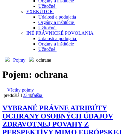
Orgány a inštitúcie
Užitočné
EXEKÚTOR
Udalosti a podujatia
Orgány a inštitúcie
Užitočné
INÉ PRÁVNICKÉ POVOLANIA
Udalosti a podujatia
Orgány a inštitúcie
Užitočné
Pojmy
ochrana
Pojem: ochrana
Všetky pojmy
predošlá
|
1
2
3
4
|
ďalšia
VYBRANÉ PRÁVNE ATRIBÚTY
OCHRANY OSOBNÝCH ÚDAJOV
ZDRAVOTNEJ POVAHY Z
PERSPEKTÍVY MIMO EURÓPSKEJ