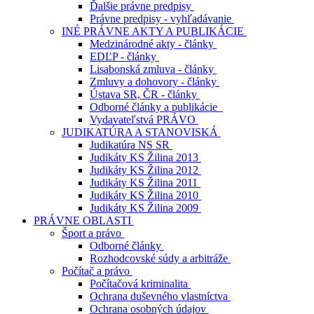
Ďalšie právne predpisy
Právne predpisy - vyhľadávanie
INÉ PRÁVNE AKTY A PUBLIKÁCIE
Medzinárodné akty - články
EDĽP - články
Lisabonská zmluva - články
Zmluvy a dohovory - články
Ústava SR, ČR - články
Odborné články a publikácie
Vydavateľstvá PRÁVO
JUDIKATÚRA A STANOVISKÁ
Judikatúra NS SR
Judikáty KS Žilina 2013
Judikáty KS Žilina 2012
Judikáty KS Žilina 2011
Judikáty KS Žilina 2010
Judikáty KS Žilina 2009
PRÁVNE OBLASTI
Šport a právo
Odborné články
Rozhodcovské súdy a arbitráže
Počítač a právo
Počítačová kriminalita
Ochrana duševného vlastníctva
Ochrana osobných údajov