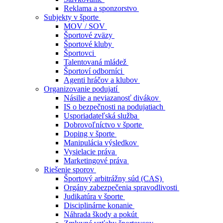
Reklama a sponzorstvo
Subjekty v športe
MOV / SOV
Športové zväzy
Športové kluby
Športovci
Talentovaná mládež
Športoví odborníci
Agenti hráčov a klubov
Organizovanie podujatí
Násilie a neviazanosť divákov
IS o bezpečnosti na podujatiach
Usporiadateľská služba
Dobrovoľníctvo v športe
Doping v športe
Manipulácia výsledkov
Vysielacie práva
Marketingové práva
Riešenie sporov
Športový arbitrážny súd (CAS)
Orgány zabezpečenia spravodlivosti
Judikatúra v športe
Disciplinárne konanie
Náhrada škody a pokút