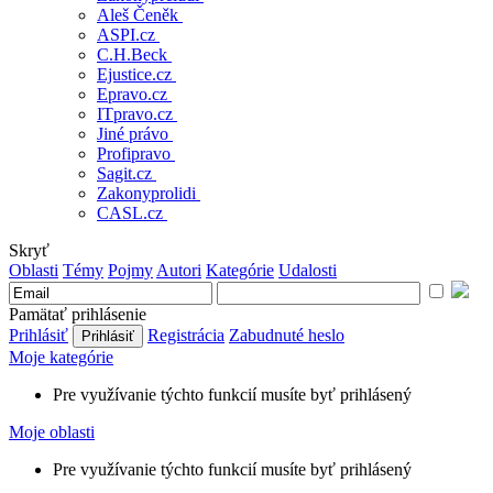
Aleš Čeněk
ASPI.cz
C.H.Beck
Ejustice.cz
Epravo.cz
ITpravo.cz
Jiné právo
Profipravo
Sagit.cz
Zakonyprolidi
CASL.cz
Skryť
Oblasti
Témy
Pojmy
Autori
Kategórie
Udalosti
Pamätať prihlásenie
Prihlásiť
Registrácia
Zabudnuté heslo
Moje kategórie
Pre využívanie týchto funkcií musíte byť prihlásený
Moje oblasti
Pre využívanie týchto funkcií musíte byť prihlásený