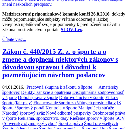
znení neskorších predpisov
.
Medzirezortné pripomienkové konanie končí 26.8.2016
, dokedy
môžu pripomienkujúce subjekty vrátane odbornej a laickej
verejnosti uplatňovať svoje pripomienky k predloženému návrhu
zákona prostredníctvom portálu
SLOV-Lex
.
Čítajte viac...
Zákon č. 440/2015 Z. z. o športe a o
zmene a doplnení niektorých zákonov s
dôvodovou správou i dôvodmi k
pozmeňujúcim návrhom poslancov
04.01.2016
,
Pracovná skupina k zákonu o športe
|
Amatérsky
športovec
Delikty, sankcie a opatrenia
Disciplinárna zodpovednosť
v športe
Dobrá správa v športe
Dobrovoľníctvo v športe
Etika v
športe (fair play)
Financovanie športu zo štátnych prostriedkov
IS
športu / športový portál
Kontrola v športe
Manipulácia súťaže
Národný športový zväz
Nové odborné príspevky
Osobnostné práva
v športe
Reklama, sponzorstvo, dary
Riešenie sporov v športe
SOV
(Slovenský olympijský výbor)
Šport a právo
Šport pre všetkých
Športová legislatíva
Športová reprezentácia
Športový klub
Športový