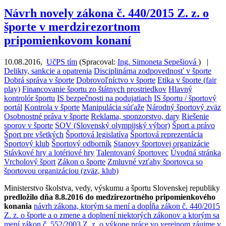
Návrh novely zákona č. 440/2015 Z. z. o
športe v merdzirezortnom
pripomienkovom konaní
10.08.2016
,
UčPS tím
(
Spracoval:
Ing. Simoneta Sepešiová
)
|
Delikty, sankcie a opatrenia
Disciplinárna zodpovednosť v športe
Dobrá správa v športe
Dobrovoľníctvo v športe
Etika v športe (fair
play)
Financovanie športu zo štátnych prostriedkov
Hlavný
kontrolór športu
IS bezpečnosti na podujatiach
IS športu / športový
portál
Kontrola v športe
Manipulácia súťaže
Národný športový zväz
Osobnostné práva v športe
Reklama, sponzorstvo, dary
Riešenie
sporov v športe
SOV (Slovenský olympijský výbor)
Šport a právo
Šport pre všetkých
Športová legislatíva
Športová reprezentácia
Športový klub
Športový odborník
Stanovy športovej organizácie
Stávkové hry a lotériové hry
Talentovaný športovec
Úvodná stránka
Vrcholový šport
Zákon o športe
Zmluvné vzťahy športovca so
športovou organizáciou (zväz, klub)
Ministerstvo školstva, vedy, výskumu a športu Slovenskej republiky
predložilo dňa 8.8.2016 do medzirezortného pripomienkového
konania
návrh zákona, ktorým sa mení a dopĺňa zákon č. 440/2015
Z. z. o športe a o zmene a doplnení niektorých zákonov a ktorým sa
mení zákon č. 552/2003 Z. z. o výkone práce vo verejnom záujme v