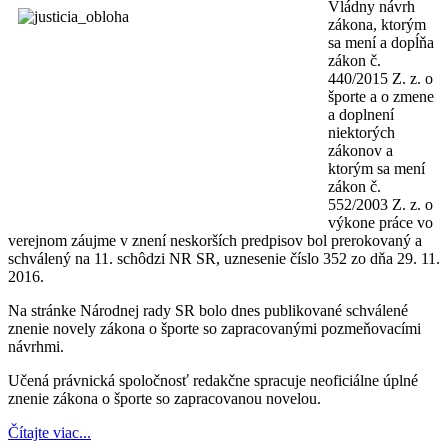
Vládny návrh
zákona, ktorým
sa mení a dopĺňa
zákon č.
440/2015 Z. z. o
športe a o zmene
a doplnení
niektorých
zákonov a
ktorým sa mení
zákon č.
552/2003 Z. z. o
výkone práce vo
verejnom záujme v znení neskorších predpisov bol prerokovaný a
schválený na 11. schôdzi NR SR, uznesenie číslo 352 zo dňa 29. 11.
2016.
Na stránke Národnej rady SR bolo dnes publikované schválené
znenie novely zákona o športe so zapracovanými pozmeňovacími
návrhmi.
Učená právnická spoločnosť redakčne spracuje neoficiálne úplné
znenie zákona o športe so zapracovanou novelou.
Čítajte viac...