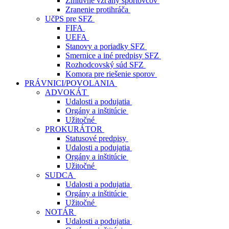
Zmluvné vzťahy športovcov
Zranenie protihráča
UčPS pre SFZ
FIFA
UEFA
Stanovy a poriadky SFZ
Smernice a iné predpisy SFZ
Rozhodcovský súd SFZ
Komora pre riešenie sporov
PRÁVNICI/POVOLANIA
ADVOKÁT
Udalosti a podujatia
Orgány a inštitúcie
Užitočné
PROKURÁTOR
Statusové predpisy
Udalosti a podujatia
Orgány a inštitúcie
Užitočné
SUDCA
Udalosti a podujatia
Orgány a inštitúcie
Užitočné
NOTÁR
Udalosti a podujatia