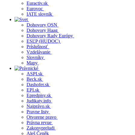
Euractiv.sk
Eurovoc
IATE slovník
Dohovory OSN
Dohovory Haag
Dohovory Rady Európy
ESĽP (HUDOC)
Príslušnosť
Vzdelávanie
Slovníky
Mapy
ASPI.sk
Beck.sk
Dashofer.sk
EPI.sk
Epredpisy.sk
Judikaty.info
Najprávo.sk
Pravne listy
Otvorene pravo
Právna revue
Zakonypreludi
Aleš Čeněk