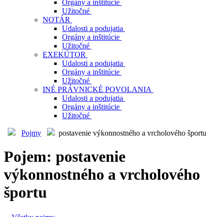
Orgány a inštitúcie
Užitočné
NOTÁR
Udalosti a podujatia
Orgány a inštitúcie
Užitočné
EXEKÚTOR
Udalosti a podujatia
Orgány a inštitúcie
Užitočné
INÉ PRÁVNICKÉ POVOLANIA
Udalosti a podujatia
Orgány a inštitúcie
Užitočné
Pojmy
postavenie výkonnostného a vrcholového športu
Pojem: postavenie
výkonnostného a vrcholového
športu