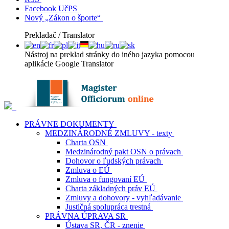
Facebook UčPS
Nový „Zákon o športe“
Prekladač / Translator
Nástroj na preklad stránky do iného jazyka pomocou
aplikácie Google Translator
PRÁVNE DOKUMENTY
MEDZINÁRODNÉ ZMLUVY - texty
Charta OSN
Medzinárodný pakt OSN o právach
Dohovor o ľudských právach
Zmluva o EÚ
Zmluva o fungovaní EÚ
Charta základných práv EÚ
Zmluvy a dohovory - vyhľadávanie
Justičná spolupráca trestná
PRÁVNA ÚPRAVA SR
Ústava SR, ČR - znenie