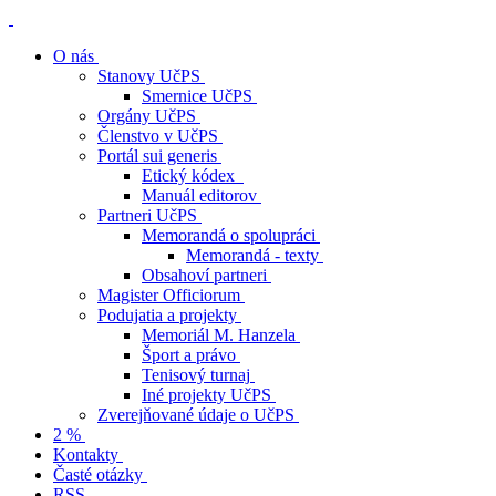
O nás
Stanovy UčPS
Smernice UčPS
Orgány UčPS
Členstvo v UčPS
Portál sui generis
Etický kódex
Manuál editorov
Partneri UčPS
Memorandá o spolupráci
Memorandá - texty
Obsahoví partneri
Magister Officiorum
Podujatia a projekty
Memoriál M. Hanzela
Šport a právo
Tenisový turnaj
Iné projekty UčPS
Zverejňované údaje o UčPS
2 %
Kontakty
Časté otázky
RSS