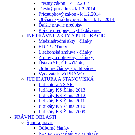
Trestný zákon - k 1.2.2014
Trestný poriadok - k 1.2.2014
Priestupkový zákon - k 1.2.2014
Občiansky súdny poriadok - k 1.1.2013
Ďalšie právne predpisy
Právne predpisy - vyhľadávanie
INÉ PRÁVNE AKTY A PUBLIKÁCIE
Medzinárodné akty - články
EDĽP - články
Lisabonská zmluva - články
Zmluvy a dohovory - články
Ústava SR, ČR - články
Odborné články a publikácie
Vydavateľstvá PRÁVO
JUDIKATÚRA A STANOVISKÁ
Judikatúra NS SR
Judikáty KS Žilina 2013
Judikáty KS Žilina 2012
Judikáty KS Žilina 2011
Judikáty KS Žilina 2010
Judikáty KS Žilina 2009
PRÁVNE OBLASTI
Šport a právo
Odborné články
Rozhodcovské súdy a arbitráže