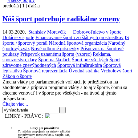
Všetky pojmy
predošlá |
1
| ďalšia
Náš šport potrebuje radikálne zmeny
14.03.2020
,
Stanislav Moravčík
|
Dobrovoľníctvo v športe
Dotácie v športe
Financovanie športu zo štátnych prostriedkov
IS
športu / športový portál
Národná športová organizácia
Národný
športový zväz
Nové odborné príspevky
Príspevok na športové
poukazy
Príspevok uznanému športu (vzorec)
Reklama,
sponzorstvo, dary
Šport na školách
Šport pre všetkých
Šport
zdravotne znevýhodnených
Športová infraštruktúra
Športová
legislatíva
Športová reprezentácia
Úvodná stránka
Vrcholový šport
Zákon o športe
Zmena vlády po parlamentných voľbách je príležitosťou na
zhodnotenie a prípravu programu vlády a to aj v športe, čomu sa
chceme venovať i v športe pre všetkých - na úvod aj týmto
príspevkom.
Čítajte viac...
LINKY - PRÁVO:
Linky pre právnikov:
Tu nájdete prepojenia na stránky užitočné
pre právnikov rozdelené do 5 skupín: SR,