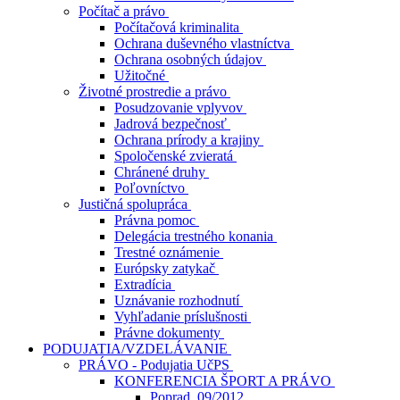
Počítač a právo
Počítačová kriminalita
Ochrana duševného vlastníctva
Ochrana osobných údajov
Užitočné
Životné prostredie a právo
Posudzovanie vplyvov
Jadrová bezpečnosť
Ochrana prírody a krajiny
Spoločenské zvieratá
Chránené druhy
Poľovníctvo
Justičná spolupráca
Právna pomoc
Delegácia trestného konania
Trestné oznámenie
Európsky zatykač
Extradícia
Uznávanie rozhodnutí
Vyhľadanie príslušnosti
Právne dokumenty
PODUJATIA/VZDELÁVANIE
PRÁVO - Podujatia UčPS
KONFERENCIA ŠPORT A PRÁVO
Poprad, 09/2012