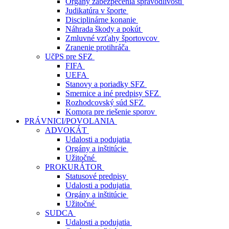
Orgány zabezpečenia spravodlivosti
Judikatúra v športe
Disciplinárne konanie
Náhrada škody a pokút
Zmluvné vzťahy športovcov
Zranenie protihráča
UčPS pre SFZ
FIFA
UEFA
Stanovy a poriadky SFZ
Smernice a iné predpisy SFZ
Rozhodcovský súd SFZ
Komora pre riešenie sporov
PRÁVNICI/POVOLANIA
ADVOKÁT
Udalosti a podujatia
Orgány a inštitúcie
Užitočné
PROKURÁTOR
Statusové predpisy
Udalosti a podujatia
Orgány a inštitúcie
Užitočné
SUDCA
Udalosti a podujatia