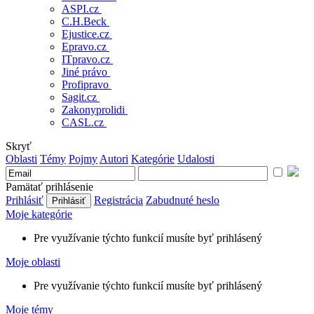
ASPI.cz
C.H.Beck
Ejustice.cz
Epravo.cz
ITpravo.cz
Jiné právo
Profipravo
Sagit.cz
Zakonyprolidi
CASL.cz
Skryť
Oblasti
Témy
Pojmy
Autori
Kategórie
Udalosti
Pamätať prihlásenie
Prihlásiť
Registrácia
Zabudnuté heslo
Moje kategórie
Pre využívanie týchto funkcií musíte byť prihlásený
Moje oblasti
Pre využívanie týchto funkcií musíte byť prihlásený
Moje témy