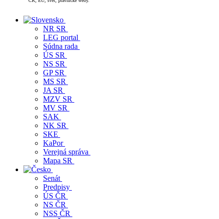
ČR, EÚ, svet, právnické weby.
NR SR
LEG portal
Súdna rada
ÚS SR
NS SR
GP SR
MS SR
JA SR
MZV SR
MV SR
SAK
NK SR
SKE
KaPor
Verejná správa
Mapa SR
Senát
Predpisy
ÚS ČR
NS ČR
NSS ČR