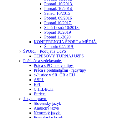
Poprad, 10/2013
Poprad, 10/2014
Senec, 10/2015
Poprad, 09/2016
Poprad 10/2017
Stará Lesná 10/2018
Poprad 10/2019
Poprad 11/2020
KONFERENCIA ŠPORT a MÉDIÁ
Šamorín 04/2019
ŠPORT - Podujatia UčPS
TENISOVÝ TURNAJ UčPS
Počítače a vzdelávanie
Práca s PC - rady a tipy
Práca s prehliadačmi - rady/tipy
e-Justice v SR, ČR a EÚ
ASPI
EPI
C.H.BECK
Eurlex
Jazyk a právo
Slovenský jazyk
Anglický jazyk
Nemecký jazyk
Francúzsky jazyk