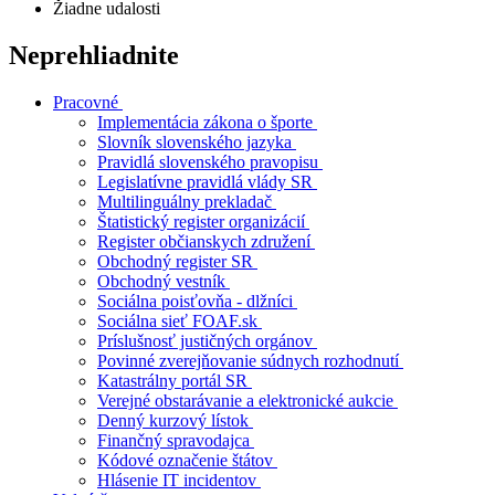
Žiadne udalosti
Neprehliadnite
Pracovné
Implementácia zákona o športe
Slovník slovenského jazyka
Pravidlá slovenského pravopisu
Legislatívne pravidlá vlády SR
Multilinguálny prekladač
Štatistický register organizácií
Register občianskych združení
Obchodný register SR
Obchodný vestník
Sociálna poisťovňa - dlžníci
Sociálna sieť FOAF.sk
Príslušnosť justičných orgánov
Povinné zverejňovanie súdnych rozhodnutí
Katastrálny portál SR
Verejné obstarávanie a elektronické aukcie
Denný kurzový lístok
Finančný spravodajca
Kódové označenie štátov
Hlásenie IT incidentov