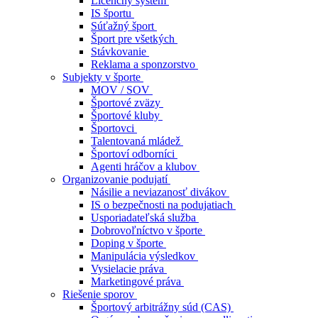
Licenčný systém
IS športu
Súťažný šport
Šport pre všetkých
Stávkovanie
Reklama a sponzorstvo
Subjekty v športe
MOV / SOV
Športové zväzy
Športové kluby
Športovci
Talentovaná mládež
Športoví odborníci
Agenti hráčov a klubov
Organizovanie podujatí
Násilie a neviazanosť divákov
IS o bezpečnosti na podujatiach
Usporiadateľská služba
Dobrovoľníctvo v športe
Doping v športe
Manipulácia výsledkov
Vysielacie práva
Marketingové práva
Riešenie sporov
Športový arbitrážny súd (CAS)