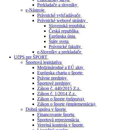
Prekladače a slovníky
e-Nástroje
Právnické vyhľadávače
Právnické webové stránky
Slovenská repubika
Česká republika
Európska únia
Štáty sveta
Právnické fakulty
e-Slovníky a prekladače
UčPS pre ŠPORT
Športová legislatíva
Medzinárodné a EÚ akty
Európska charta o športe
Právne predpisy
Športové predpisy
Zákon č. 440/2015 Z.z.
Zákon č. 1/2014 Z.z.
Zákon o športe (príprava)
Zákon o športe (implementácia)
Dobrá správa v športe
Financovanie športu
Športová reprezentácia
Verejná kontrola v športe