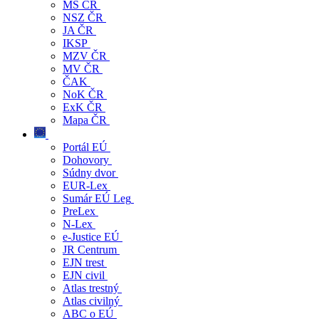
MS ČR
NSZ ČR
JA ČR
IKSP
MZV ČR
MV ČR
ČAK
NoK ČR
ExK ČR
Mapa ČR
Portál EÚ
Dohovory
Súdny dvor
EUR-Lex
Sumár EÚ Leg
PreLex
N-Lex
e-Justice EÚ
JR Centrum
EJN trest
EJN civil
Atlas trestný
Atlas civilný
ABC o EÚ