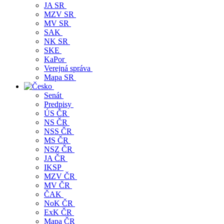
JA SR
MZV SR
MV SR
SAK
NK SR
SKE
KaPor
Verejná správa
Mapa SR
Senát
Predpisy
ÚS ČR
NS ČR
NSS ČR
MS ČR
NSZ ČR
JA ČR
IKSP
MZV ČR
MV ČR
ČAK
NoK ČR
ExK ČR
Mapa ČR