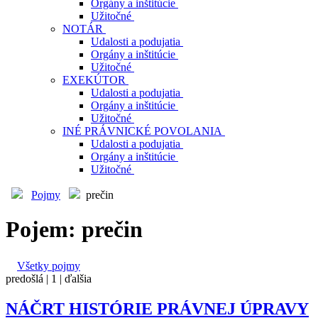
Orgány a inštitúcie
Užitočné
NOTÁR
Udalosti a podujatia
Orgány a inštitúcie
Užitočné
EXEKÚTOR
Udalosti a podujatia
Orgány a inštitúcie
Užitočné
INÉ PRÁVNICKÉ POVOLANIA
Udalosti a podujatia
Orgány a inštitúcie
Užitočné
Pojmy
prečin
Pojem: prečin
Všetky pojmy
predošlá |
1
| ďalšia
NÁČRT HISTÓRIE PRÁVNEJ ÚPRAVY