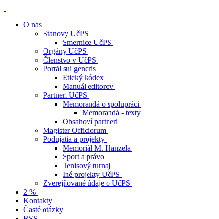
O nás
Stanovy UčPS
Smernice UčPS
Orgány UčPS
Členstvo v UčPS
Portál sui generis
Etický kódex
Manuál editorov
Partneri UčPS
Memorandá o spolupráci
Memorandá - texty
Obsahoví partneri
Magister Officiorum
Podujatia a projekty
Memoriál M. Hanzela
Šport a právo
Tenisový turnaj
Iné projekty UčPS
Zverejňované údaje o UčPS
2 %
Kontakty
Časté otázky
RSS