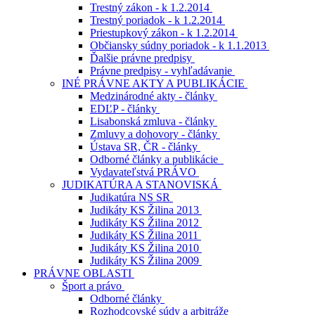
Trestný zákon - k 1.2.2014
Trestný poriadok - k 1.2.2014
Priestupkový zákon - k 1.2.2014
Občiansky súdny poriadok - k 1.1.2013
Ďalšie právne predpisy
Právne predpisy - vyhľadávanie
INÉ PRÁVNE AKTY A PUBLIKÁCIE
Medzinárodné akty - články
EDĽP - články
Lisabonská zmluva - články
Zmluvy a dohovory - články
Ústava SR, ČR - články
Odborné články a publikácie
Vydavateľstvá PRÁVO
JUDIKATÚRA A STANOVISKÁ
Judikatúra NS SR
Judikáty KS Žilina 2013
Judikáty KS Žilina 2012
Judikáty KS Žilina 2011
Judikáty KS Žilina 2010
Judikáty KS Žilina 2009
PRÁVNE OBLASTI
Šport a právo
Odborné články
Rozhodcovské súdy a arbitráže