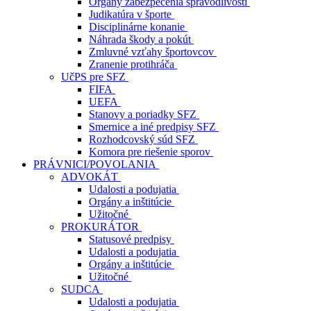
Orgány zabezpečenia spravodlivosti
Judikatúra v športe
Disciplinárne konanie
Náhrada škody a pokút
Zmluvné vzťahy športovcov
Zranenie protihráča
UčPS pre SFZ
FIFA
UEFA
Stanovy a poriadky SFZ
Smernice a iné predpisy SFZ
Rozhodcovský súd SFZ
Komora pre riešenie sporov
PRÁVNICI/POVOLANIA
ADVOKÁT
Udalosti a podujatia
Orgány a inštitúcie
Užitočné
PROKURÁTOR
Statusové predpisy
Udalosti a podujatia
Orgány a inštitúcie
Užitočné
SUDCA
Udalosti a podujatia