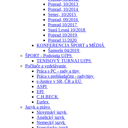
Poprad, 10/2013
Poprad, 10/2014
Senec, 10/2015
Poprad, 09/2016
Poprad 10/2017
Stará Lesná 10/2018
Poprad 10/2019
Poprad 11/2020
KONFERENCIA ŠPORT a MÉDIÁ
Šamorín 04/2019
ŠPORT - Podujatia UčPS
TENISOVÝ TURNAJ UčPS
Počítače a vzdelávanie
Práca s PC - rady a tipy
Práca s prehliadačmi - rady/tipy
e-Justice v SR, ČR a EÚ
ASPI
EPI
C.H.BECK
Eurlex
Jazyk a právo
Slovenský jazyk
Anglický jazyk
Nemecký jazyk
Francúzsky jazyk