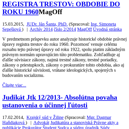
REGISTRA TRESTOV: OBDOBIE DO
ROKU 1960
MagOff
15.03.2015
,
JUDr. Ján Šanta, PhD.
(
Spracoval:
Ing. Simoneta
Sepešiová
)
|
Archív 2014
číslo 2/2014
MagOff
Úvodná stránka
V predmetnom príspevku autor analyzuje historické obdobie právnej
úpravy registra trestov do roku 1960. Pozornosť venuje celému
rozsahu tejto právnej úpravy od roku 1922, spolu piatim základným
právnym normám upravujúcim túto problematiku. Zohľadňuje aj
ďalšie súvisiace zákony, najmä trestné zákony, trestné poriadky,
zákony o priestupkoch, zákony o prokuratúre tohto obdobia, ako aj
ďalšie historické súvislosti, vrátane ideologických, spojených s
budovaním socializmu.
Čítajte viac...
Judikát Jtk 12/2013- Absolútna povaha
ustanovenia o účinnej ľútosti
17.02.2014
,
Krajský súd v Žiline
(
Spracoval:
Mgr. Dagmar
Haňdiaková
)
|
Advokát
Judikatúra a stanoviská
Právne akty a
publikácie
Prokurátor
Študent
Sudca a súdny úradník
Súdy