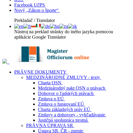
Facebook UčPS
Nový „Zákon o športe“
Prekladač / Translator
Nástroj na preklad stránky do iného jazyka pomocou
aplikácie Google Translator
PRÁVNE DOKUMENTY
MEDZINÁRODNÉ ZMLUVY - texty
Charta OSN
Medzinárodný pakt OSN o právach
Dohovor o ľudských právach
Zmluva o EÚ
Zmluva o fungovaní EÚ
Charta základných práv EÚ
Zmluvy a dohovory - vyhľadávanie
Justičná spolupráca trestná
PRÁVNA ÚPRAVA SR
Ústava SR, ČR - znenie