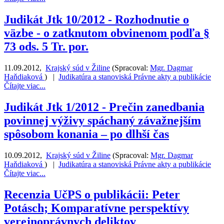
Judikát Jtk 10/2012 - Rozhodnutie o
väzbe - o zatknutom obvinenom podľa §
73 ods. 5 Tr. por.
11.09.2012
,
Krajský súd v Žiline
(
Spracoval:
Mgr. Dagmar
Haňdiaková
)
|
Judikatúra a stanoviská
Právne akty a publikácie
Čítajte viac...
Judikát Jtk 1/2012 - Prečin zanedbania
povinnej výživy spáchaný závažnejším
spôsobom konania – po dlhší čas
10.09.2012
,
Krajský súd v Žiline
(
Spracoval:
Mgr. Dagmar
Haňdiaková
)
|
Judikatúra a stanoviská
Právne akty a publikácie
Čítajte viac...
Recenzia UčPS o publikácii: Peter
Potásch; Komparatívne perspektívy
verejnoprávnych deliktov