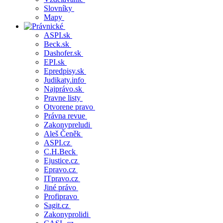
Slovníky
Mapy
ASPI.sk
Beck.sk
Dashofer.sk
EPI.sk
Epredpisy.sk
Judikaty.info
Najprávo.sk
Pravne listy
Otvorene pravo
Právna revue
Zakonypreludi
Aleš Čeněk
ASPI.cz
C.H.Beck
Ejustice.cz
Epravo.cz
ITpravo.cz
Jiné právo
Profipravo
Sagit.cz
Zakonyprolidi