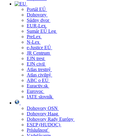
Portál EÚ
Dohovory
Súdny dvor
EUR-Lex
Sumár EÚ Leg
PreLex
N-Lex
e-Justice EÚ
JR Centrum
EJN trest
EJN civil
Atlas trestný
Atlas civilný
ABC o EÚ
Euractiv.sk
Eurovoc
IATE slovník
Dohovory OSN
Dohovory Haag
Dohovory Rady Európy
ESĽP (HUDOC)
Príslušnosť
Vzdelávanie