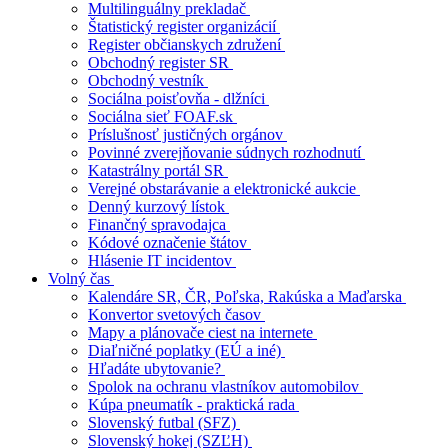
Multilinguálny prekladač
Štatistický register organizácií
Register občianskych združení
Obchodný register SR
Obchodný vestník
Sociálna poisťovňa - dlžníci
Sociálna sieť FOAF.sk
Príslušnosť justičných orgánov
Povinné zverejňovanie súdnych rozhodnutí
Katastrálny portál SR
Verejné obstarávanie a elektronické aukcie
Denný kurzový lístok
Finančný spravodajca
Kódové označenie štátov
Hlásenie IT incidentov
Volný čas
Kalendáre SR, ČR, Poľska, Rakúska a Maďarska
Konvertor svetových časov
Mapy a plánovače ciest na internete
Diaľničné poplatky (EÚ a iné)
Hľadáte ubytovanie?
Spolok na ochranu vlastníkov automobilov
Kúpa pneumatík - praktická rada
Slovenský futbal (SFZ)
Slovenský hokej (SZĽH)