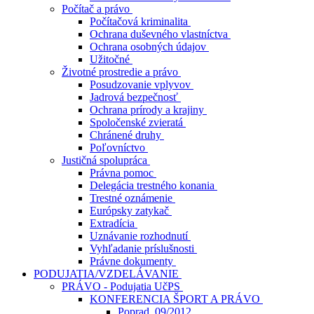
Počítač a právo
Počítačová kriminalita
Ochrana duševného vlastníctva
Ochrana osobných údajov
Užitočné
Životné prostredie a právo
Posudzovanie vplyvov
Jadrová bezpečnosť
Ochrana prírody a krajiny
Spoločenské zvieratá
Chránené druhy
Poľovníctvo
Justičná spolupráca
Právna pomoc
Delegácia trestného konania
Trestné oznámenie
Európsky zatykač
Extradícia
Uznávanie rozhodnutí
Vyhľadanie príslušnosti
Právne dokumenty
PODUJATIA/VZDELÁVANIE
PRÁVO - Podujatia UčPS
KONFERENCIA ŠPORT A PRÁVO
Poprad, 09/2012