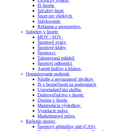
Licenčný systém
IS športu
Súťažný šport
Šport pre všetkých
Stávkovanie
Reklama a sponzorstvo
Subjekty v športe
MOV / SOV
Športové zväzy
Športové kluby
Športovci
Talentovaná mládež
Športoví odborníci
Agenti hráčov a klubov
Organizovanie podujatí
Násilie a neviazanosť divákov
IS o bezpečnosti na podujatiach
Usporiadateľská služba
Dobrovoľníctvo v športe
Doping v športe
Manipulácia výsledkov
Vysielacie práva
Marketingové práva
Riešenie sporov
Športový arbitrážny súd (CAS)