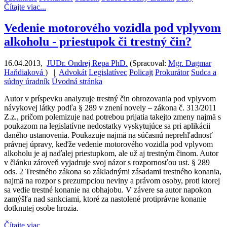
Čítajte viac...
Vedenie motorového vozidla pod vplyvom
alkoholu - priestupok či trestný čin?
16.04.2013
,
JUDr. Ondrej Repa PhD.
(
Spracoval:
Mgr. Dagmar
Haňdiaková
)
|
Advokát
Legislatívec
Policajt
Prokurátor
Sudca a
súdny úradník
Úvodná stránka
Autor v príspevku analyzuje trestný čin ohrozovania pod vplyvom
návykovej látky podľa § 289 v znení novely – zákona č. 313/2011
Z.z., pričom polemizuje nad potrebou prijatia takejto zmeny najmä s
poukazom na legislatívne nedostatky vyskytujúce sa pri aplikácii
daného ustanovenia. Poukazuje najmä na súčasnú neprehľadnosť
právnej úpravy, keďže vedenie motorového vozidla pod vplyvom
alkoholu je aj naďalej priestupkom, ale už aj trestným činom. Autor
v článku zároveň vyjadruje svoj názor s rozpornosťou ust. § 289
ods. 2 Trestného zákona so základnými zásadami trestného konania,
najmä na rozpor s prezumpciou neviny a právom osoby, proti ktorej
sa vedie trestné konanie na obhajobu. V závere sa autor napokon
zamýšľa nad sankciami, ktoré za nastolené protiprávne konanie
dotknutej osobe hrozia.
Čítajte viac...