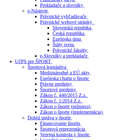
Prekladače a slovníky
e-Nástroje
Právnické vyhľadávače
Právnické webové stránky
Slovenská repubika
Česká republika
Európska únia
Štáty sveta
Právnické fakulty
e-Slovníky a prekladače
UčPS pre ŠPORT
Športová legislatíva
Medzinárodné a EÚ akty
Európska charta o športe
Právne predpisy
Športové predpisy
Zákon č. 440/2015 Z.z.
Zákon č. 1/2014 Z.z.
Zákon o športe (príprava)
Zákon o športe (implementácia)
Dobrá správa v športe
Financovanie športu
Športová reprezentácia
Verejná kontrola v športe