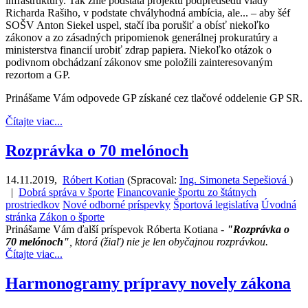
infraštruktúry. Tak znie podstata projektu podpredsedu vlády
Richarda Rašiho, v podstate chvályhodná ambícia, ale... – aby šéf
SOŠV Anton Siekel uspel, stačí iba porušiť a obísť niekoľko
zákonov a zo zásadných pripomienok generálnej prokuratúry a
ministerstva financií urobiť zdrap papiera. Niekoľko otázok o
podivnom obchádzaní zákonov sme položili zainteresovaným
rezortom a GP.
Prinášame Vám odpovede GP získané cez tlačové oddelenie GP SR.
Čítajte viac...
Rozprávka o 70 melónoch
14.11.2019
,
Róbert Kotian
(
Spracoval:
Ing. Simoneta Sepešiová
)
|
Dobrá správa v športe
Financovanie športu zo štátnych
prostriedkov
Nové odborné príspevky
Športová legislatíva
Úvodná
stránka
Zákon o športe
Prinášame Vám ďalší príspevok Róberta Kotiana -
"Rozprávka o
70 melónoch"
, ktorá (žiaľ) nie je len obyčajnou rozprávkou.
Čítajte viac...
Harmonogramy prípravy novely zákona