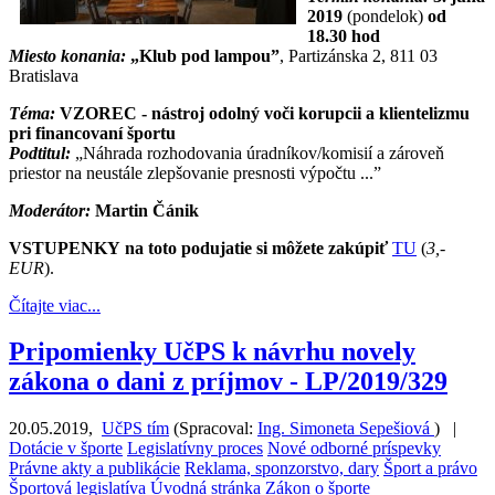
2019
(pondelok)
od
18.30 hod
Miesto konania:
„Klub pod lampou”
, Partizánska 2, 811 03
Bratislava
Téma:
VZOREC - nástroj odolný voči korupcii a klientelizmu
pri financovaní športu
Podtitul:
„Náhrada rozhodovania úradníkov/komisií a zároveň
priestor na neustále zlepšovanie presnosti výpočtu ...”
Moderátor:
Martin Čánik
VSTUPENKY
na toto podujatie si môžete zakúpiť
TU
(
3,-
EUR
).
Čítajte viac...
Pripomienky UčPS k návrhu novely
zákona o dani z príjmov - LP/2019/329
20.05.2019
,
UčPS tím
(
Spracoval:
Ing. Simoneta Sepešiová
)
|
Dotácie v športe
Legislatívny proces
Nové odborné príspevky
Právne akty a publikácie
Reklama, sponzorstvo, dary
Šport a právo
Športová legislatíva
Úvodná stránka
Zákon o športe