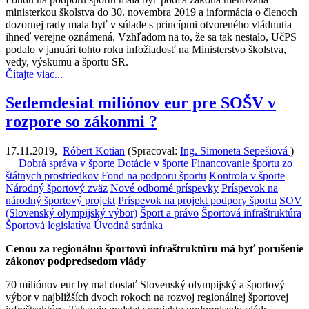
ministerkou školstva do 30. novembra 2019 a informácia o členoch
dozornej rady mala byť v súlade s princípmi otvoreného vládnutia
ihneď verejne oznámená. Vzhľadom na to, že sa tak nestalo, UčPS
podalo v januári tohto roku infožiadosť na Ministerstvo školstva,
vedy, výskumu a športu SR.
Čítajte viac...
Sedemdesiat miliónov eur pre SOŠV v
rozpore so zákonmi ?
17.11.2019
,
Róbert Kotian
(
Spracoval:
Ing. Simoneta Sepešiová
)
|
Dobrá správa v športe
Dotácie v športe
Financovanie športu zo
štátnych prostriedkov
Fond na podporu športu
Kontrola v športe
Národný športový zväz
Nové odborné príspevky
Príspevok na
národný športový projekt
Príspevok na projekt podpory športu
SOV
(Slovenský olympijský výbor)
Šport a právo
Športová infraštruktúra
Športová legislatíva
Úvodná stránka
Cenou za regionálnu športovú infraštruktúru má byť porušenie
zákonov podpredsedom vlády
70 miliónov eur by mal dostať Slovenský olympijský a športový
výbor v najbližších dvoch rokoch na rozvoj regionálnej športovej