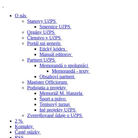
O nás
Stanovy UčPS
Smernice UčPS
Orgány UčPS
Členstvo v UčPS
Portál sui generis
Etický kódex
Manuál editorov
Partneri UčPS
Memorandá o spolupráci
Memorandá - texty
Obsahoví partneri
Magister Officiorum
Podujatia a projekty
Memoriál M. Hanzela
Šport a právo
Tenisový turnaj
Iné projekty UčPS
Zverejňované údaje o UčPS
2 %
Kontakty
Časté otázky
RSS