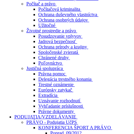
Počítač a právo
Počítačová kriminalita
Ochrana duševného vlastníctva
Ochrana osobných údajov
Užitočné
Životné prostredie a právo
Posudzovanie vplyvov
Jadrová bezpečnosť
Ochrana prírody a krajiny
Spoločenské zvieratá
Chránené druhy
Poľovníctvo
Justičná spolupráca
Právna pomoc
Delegácia trestného konania
Trestné oznámenie
Európsky zatykač
Extradícia
Uznávanie rozhodnutí
Vyhľadanie príslušnosti
Právne dokumenty
PODUJATIA/VZDELÁVANIE
PRÁVO - Podujatia UčPS
KONFERENCIA ŠPORT A PRÁVO
Poprad, 09/2012