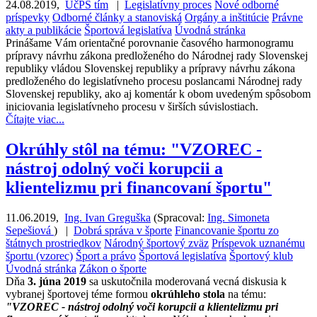
24.08.2019
,
UčPS tím
|
Legislatívny proces
Nové odborné
príspevky
Odborné články a stanoviská
Orgány a inštitúcie
Právne
akty a publikácie
Športová legislatíva
Úvodná stránka
Prinášame Vám orientačné porovnanie časového harmonogramu
prípravy návrhu zákona predloženého do Národnej rady Slovenskej
republiky vládou Slovenskej republiky a prípravy návrhu zákona
predloženého do legislatívneho procesu poslancami Národnej rady
Slovenskej republiky, ako aj komentár k obom uvedeným spôsobom
iniciovania legislatívneho procesu v širších súvislostiach.
Čítajte viac...
Okrúhly stôl na tému: "VZOREC -
nástroj odolný voči korupcii a
klientelizmu pri financovaní športu"
11.06.2019
,
Ing. Ivan Greguška
(
Spracoval:
Ing. Simoneta
Sepešiová
)
|
Dobrá správa v športe
Financovanie športu zo
štátnych prostriedkov
Národný športový zväz
Príspevok uznanému
športu (vzorec)
Šport a právo
Športová legislatíva
Športový klub
Úvodná stránka
Zákon o športe
Dňa
3. júna 2019
sa uskutočnila moderovaná vecná diskusia k
vybranej športovej téme formou
okrúhleho stola
na tému:
"VZOREC - nástroj odolný voči korupcii a klientelizmu pri