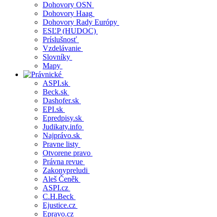
Dohovory OSN
Dohovory Haag
Dohovory Rady Európy
ESĽP (HUDOC)
Príslušnosť
Vzdelávanie
Slovníky
Mapy
ASPI.sk
Beck.sk
Dashofer.sk
EPI.sk
Epredpisy.sk
Judikaty.info
Najprávo.sk
Pravne listy
Otvorene pravo
Právna revue
Zakonypreludi
Aleš Čeněk
ASPI.cz
C.H.Beck
Ejustice.cz
Epravo.cz