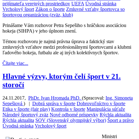
prijímateľa verejných prostriedkov
UEFA
Úvodná stránka
Vrcholový šport
Zákon o športe
Zmluvné vzťahy športovca so
športovou organizáciou (zväz, klub)
Prinášame Vám rozhovor Petra Sepešiho s hráčskou asociáciou
hokeja (SIHPA) v jeho úplnom znení.
Témou rozhovoru je najmä právna úprava a faktický stav
zmluvných vzťahov medzi profesionálnymi športovcami a klubmi
ľadového hokeja, futbalu ale aj iných kolektívnych športov.
Čítajte viac...
Hlavné výzvy, ktorým čelí šport v 21.
storočí
24.11.2017
,
PhDr. Ivan Hromada PhD.
(
Spracoval:
Ing. Simoneta
Sepešiová
)
|
Dobrá správa v športe
Dobrovoľníctvo v športe
Etika v športe (fair play)
Kontrola v športe
Manipulácia súťaže
Národný športový zväz
Nové odborné príspevky
Rýchla aktualita
Rýchla aktualita
SOV (Slovenský olympijský výbor)
Šport a právo
Úvodná stránka
Vrcholový šport
Ministri 