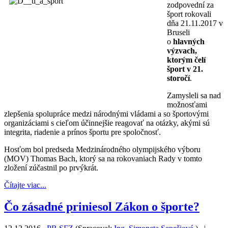
zodpovední za 
šport rokovali 
dňa 21.11.2017 v 
Bruseli 
o 
hlavných 
výzvach, 
ktorým čelí 
šport v 21. 
storočí
. 
Zamysleli sa nad 
možnosťami 
zlepšenia spolupráce medzi národnými vládami a so športovými 
organizáciami s cieľom účinnejšie reagovať na otázky, akými sú 
integrita, riadenie a prínos športu pre spoločnosť. 
Hosťom bol predseda Medzinárodného olympijského výboru 
(MOV) Thomas Bach, ktorý sa na rokovaniach Rady v tomto 
zložení zúčastnil po prvýkrát.
Čítajte viac...
Čo zásadné priniesol Zákon o športe?