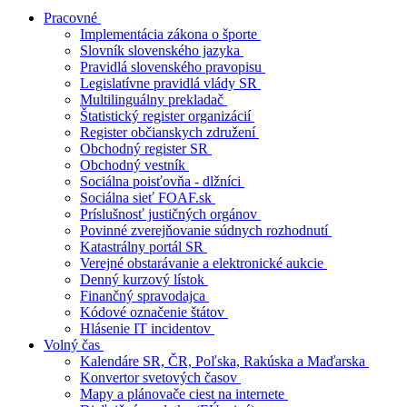
Pracovné
Implementácia zákona o športe
Slovník slovenského jazyka
Pravidlá slovenského pravopisu
Legislatívne pravidlá vlády SR
Multilinguálny prekladač
Štatistický register organizácií
Register občianskych združení
Obchodný register SR
Obchodný vestník
Sociálna poisťovňa - dlžníci
Sociálna sieť FOAF.sk
Príslušnosť justičných orgánov
Povinné zverejňovanie súdnych rozhodnutí
Katastrálny portál SR
Verejné obstarávanie a elektronické aukcie
Denný kurzový lístok
Finančný spravodajca
Kódové označenie štátov
Hlásenie IT incidentov
Volný čas
Kalendáre SR, ČR, Poľska, Rakúska a Maďarska
Konvertor svetových časov
Mapy a plánovače ciest na internete