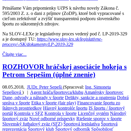
Prinášame Vám pripomienky UčPS k návrhu novely Zákona č.
595/2003 Z. z. o dani z príjmov (ZoDP), ktoré boli vypracované s
cieľom zefektívniť a zvýšiť transparentnú podporu slovenského
športu zo súkromných zdrojov.
Na SLOV-LEXe je legislatívny proces vedený pod č. LP-2019-329
a je dostupný TU:
https://www.slov-lex.sk/legislativne-
procesy/-/SK/dokumenty/LP-2019-329
Čítajte viac...
ROZHOVOR hráčskej asociácie hokeja s
Petrom Sepešim (úplné znenie)
08.05.2018
,
JUDr. Peter Sepeši
(
Spracoval:
Ing. Simoneta
Sepešiová
)
|
Agent hráča/športovca/klubu
Amatérsky športovec
Dane, odvody a náhrady v športe
Delikty, sankcie a opatrenia
Dobrá
správa v športe
Etika v športe (fair play)
Financovanie športu zo
štátnych prostriedkov
Hlavný kontrolór športu
IS športu / športový
portál
Kontrola v SFZ
Kontrola v športe
Licenčný systém
Národný
športový zväz
Nové odborné príspevky
Riešenie sporov v športe
Slovenský futbalový zväz (SFZ)
Športová legislatíva
Športová
reprezentácia
Športový klub
Športový odborník
Spôsobilosť