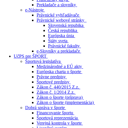
Prekladače a slovníky
e-Nástroje
Právnické vyhľadávače
Právnické webové stránky
Slovenská repubika
Česká republika
Európska únia
Štáty sveta
Právnické fakulty
e-Slovníky a prekladače
UčPS pre ŠPORT
Športová legislatíva
Medzinárodné a EÚ akty
Európska charta o športe
Právne predpisy
Športové predpisy
Zákon č. 440/2015 Z.z.
Zákon č. 1/2014 Z.z.
Zákon o športe (príprava)
Zákon o športe (implementácia)
Dobrá správa v športe
Financovanie športu
Športová reprezentácia
Verejná kontrola v športe