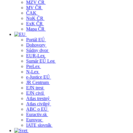
MZV ČR
MV ČR
ČAK
NoK ČR
ExK ČR
Mapa ČR
Portál EÚ
Dohovory
Súdny dvor
EUR-Lex
Sumár EÚ Leg
PreLex
N-Lex
e-Justice EÚ
JR Centrum
EJN trest
EJN civil
Atlas trestný
Atlas civilný
ABC o EÚ
Euractiv.sk
Eurovoc
IATE slovník