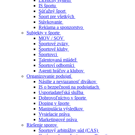
Licenčný systém
IS športu
Súťažný šport
Šport pre všetkých
Stávkovanie
Reklama a sponzorstvo
Subjekty v športe
MOV / SOV
Športové zväzy
Športové kluby
Športovci
Talentovaná mládež
Športoví odborníci
Agenti hráčov a klubov
Organizovanie podujatí
Násilie a neviazanosť divákov
IS o bezpečnosti na podujatiach
Usporiadateľská služba
Dobrovoľníctvo v športe
Doping v športe
Manipulácia výsledkov
Vysielacie práva
Marketingové práva
Riešenie sporov
Športový arbitrážny súd (CAS)