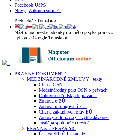
Facebook UčPS
Nový „Zákon o športe“
Prekladač / Translator
Nástroj na preklad stránky do iného jazyka pomocou
aplikácie Google Translator
PRÁVNE DOKUMENTY
MEDZINÁRODNÉ ZMLUVY - texty
Charta OSN
Medzinárodný pakt OSN o právach
Dohovor o ľudských právach
Zmluva o EÚ
Zmluva o fungovaní EÚ
Charta základných práv EÚ
Zmluvy a dohovory - vyhľadávanie
Justičná spolupráca trestná
PRÁVNA ÚPRAVA SR
Ústava SR, ČR - znenie