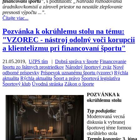
financovaní športu"
, s podtitulom:
„Náhrada rozhodovania
úradníkov/komisií a zároveň priestor na neustále zlepšovanie
presnosti výpočtu ...”.
Čítajte viac...
Pozvánka k okrúhlemu stolu na tému:
"VZOREC - nástroj odolný voči korupcii
a klientelizmu pri financovaní športu"
21.05.2019
,
UčPS tím
|
Dobrá správa v športe
Financovanie
športu zo štátnych prostriedkov
Národný športový zväz
Nové
odborné príspevky
Príspevok uznanému športu (vzorec)
Rýchla
aktualita
Rýchla aktualita
Šport a právo
Športová legislatíva
Športový klub
Úvodná stránka
Zákon o športe
POZVÁNKA k
okrúhlemu stolu
Typ podujatia:
Moderovaná vecná
diskusia k vybranej
športovej téme formou
okrúhleho stola
Termín konania:
3. júna