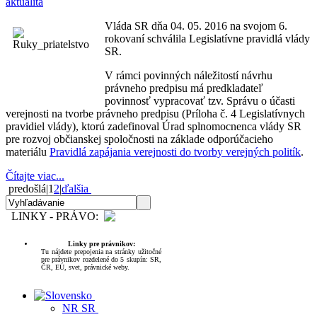
aktualita
Vláda SR dňa 04. 05. 2016 na svojom 6.
rokovaní schválila Legislatívne pravidlá vlády
SR.
V rámci povinných náležitostí návrhu
právneho predpisu má predkladateľ
povinnosť vypracovať tzv. Správu o účasti
verejnosti na tvorbe právneho predpisu (Príloha č. 4 Legislatívnych
pravidiel vlády), ktorú zadefinoval Úrad splnomocnenca vlády SR
pre rozvoj občianskej spoločnosti na základe odporúčacieho
materiálu
Pravidlá zapájania verejnosti do tvorby verejných politík
.
Čítajte viac...
predošlá
|
1
2
|
ďalšia
LINKY - PRÁVO:
Linky pre právnikov:
Tu nájdete prepojenia na stránky užitočné
pre právnikov rozdelené do 5 skupín: SR,
ČR, EÚ, svet, právnické weby.
NR SR