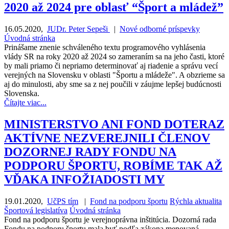
2020 až 2024 pre oblasť “Šport a mládež”
16.05.2020
,
JUDr. Peter Sepeši
|
Nové odborné príspevky
Úvodná stránka
Prinášame znenie schváleného textu programového vyhlásenia
vlády SR na roky 2020 až 2024 so zameraním sa na jeho časti, ktoré
by mali priamo či nepriamo determinovať aj riadenie a správu vecí
verejných na Slovensku v oblasti "Športu a mládeže". A obzrieme sa
aj do minulosti, aby sme sa z nej poučili v záujme lepšej budúcnosti
Slovenska.
Čítajte viac...
MINISTERSTVO ANI FOND DOTERAZ
AKTÍVNE NEZVEREJNILI ČLENOV
DOZORNEJ RADY FONDU NA
PODPORU ŠPORTU, ROBÍME TAK AŽ
VĎAKA INFOŽIADOSTI MY
19.01.2020
,
UčPS tím
|
Fond na podporu športu
Rýchla aktualita
Športová legislatíva
Úvodná stránka
Fond na podporu športu je verejnoprávna inštitúcia. Dozorná rada
Fondu na podporu športu mala byť podľa zákona menovaná