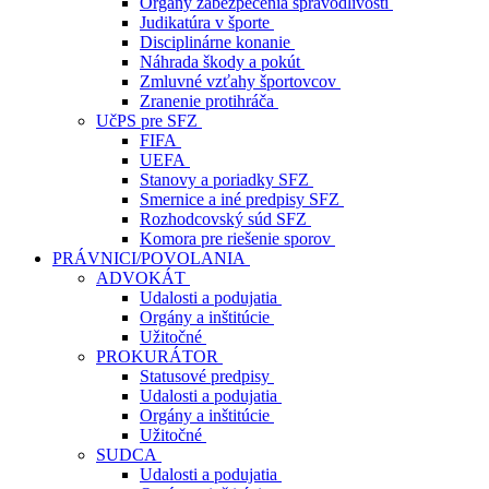
Orgány zabezpečenia spravodlivosti
Judikatúra v športe
Disciplinárne konanie
Náhrada škody a pokút
Zmluvné vzťahy športovcov
Zranenie protihráča
UčPS pre SFZ
FIFA
UEFA
Stanovy a poriadky SFZ
Smernice a iné predpisy SFZ
Rozhodcovský súd SFZ
Komora pre riešenie sporov
PRÁVNICI/POVOLANIA
ADVOKÁT
Udalosti a podujatia
Orgány a inštitúcie
Užitočné
PROKURÁTOR
Statusové predpisy
Udalosti a podujatia
Orgány a inštitúcie
Užitočné
SUDCA
Udalosti a podujatia