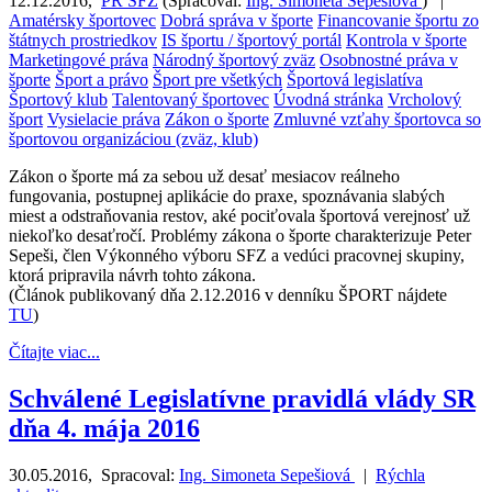
12.12.2016
,
PR SFZ
(
Spracoval:
Ing. Simoneta Sepešiová
)
|
Amatérsky športovec
Dobrá správa v športe
Financovanie športu zo
štátnych prostriedkov
IS športu / športový portál
Kontrola v športe
Marketingové práva
Národný športový zväz
Osobnostné práva v
športe
Šport a právo
Šport pre všetkých
Športová legislatíva
Športový klub
Talentovaný športovec
Úvodná stránka
Vrcholový
šport
Vysielacie práva
Zákon o športe
Zmluvné vzťahy športovca so
športovou organizáciou (zväz, klub)
Zákon o športe má za sebou už desať mesiacov reálneho
fungovania, postupnej aplikácie do praxe, spoznávania slabých
miest a odstraňovania restov, aké pociťovala športová verejnosť už
niekoľko desaťročí. Problémy zákona o športe charakterizuje Peter
Sepeši, člen Výkonného výboru SFZ a vedúci pracovnej skupiny,
ktorá pripravila návrh tohto zákona.
(Článok publikovaný dňa 2.12.2016 v denníku ŠPORT nájdete
TU
)
Čítajte viac...
Schválené Legislatívne pravidlá vlády SR
dňa 4. mája 2016
30.05.2016
,
Spracoval:
Ing. Simoneta Sepešiová
|
Rýchla