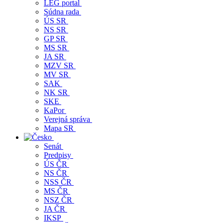
LEG portal
Súdna rada
ÚS SR
NS SR
GP SR
MS SR
JA SR
MZV SR
MV SR
SAK
NK SR
SKE
KaPor
Verejná správa
Mapa SR
Senát
Predpisy
ÚS ČR
NS ČR
NSS ČR
MS ČR
NSZ ČR
JA ČR
IKSP