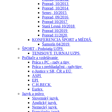
Poprad, 10/2013
Poprad, 10/2014
Senec, 10/2015
Poprad, 09/2016
Poprad 10/2017
Stará Lesná 10/2018
Poprad 10/2019
Poprad 11/2020
KONFERENCIA ŠPORT a MÉDIÁ
Šamorín 04/2019
ŠPORT - Podujatia UčPS
TENISOVÝ TURNAJ UčPS
Počítače a vzdelávanie
Práca s PC - rady a tipy
Práca s prehliadačmi - rady/tipy
e-Justice v SR, ČR a EÚ
ASPI
EPI
C.H.BECK
Eurlex
Jazyk a právo
Slovenský jazyk
Anglický jazyk
Nemecký jazyk
Francúzsky jazyk