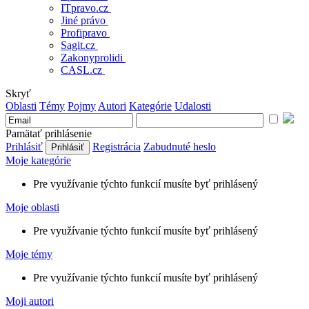
ITpravo.cz
Jiné právo
Profipravo
Sagit.cz
Zakonyprolidi
CASL.cz
Skryť
Oblasti
Témy
Pojmy
Autori
Kategórie
Udalosti
Pamätať prihlásenie
Prihlásiť
Registrácia
Zabudnuté heslo
Moje kategórie
Pre využívanie týchto funkcií musíte byť prihlásený
Moje oblasti
Pre využívanie týchto funkcií musíte byť prihlásený
Moje témy
Pre využívanie týchto funkcií musíte byť prihlásený
Moji autori