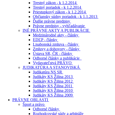
Trestný zákon - k 1.2.2014
Trestný poriadok - k 1.2.2014
Priestupkový zákon - k 1.2.2014
Občiansky súdny poriadok - k 1.1.2013
Ďalšie právne predpisy
Právne predpisy - vyhľadávanie
INÉ PRÁVNE AKTY A PUBLIKÁCIE
Medzinárodné akty - články
EDĽP - články
Lisabonská zmluva - články
Zmluvy a dohovory - články
Ústava SR, ČR - články
Odborné články a publikácie
Vydavateľstvá PRÁVO
JUDIKATÚRA A STANOVISKÁ
Judikatúra NS SR
Judikáty KS Žilina 2013
Judikáty KS Žilina 2012
Judikáty KS Žilina 2011
Judikáty KS Žilina 2010
Judikáty KS Žilina 2009
PRÁVNE OBLASTI
Šport a právo
Odborné články
Rozhodcovské súdy a arbitráže