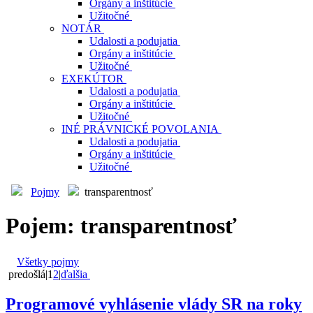
Orgány a inštitúcie
Užitočné
NOTÁR
Udalosti a podujatia
Orgány a inštitúcie
Užitočné
EXEKÚTOR
Udalosti a podujatia
Orgány a inštitúcie
Užitočné
INÉ PRÁVNICKÉ POVOLANIA
Udalosti a podujatia
Orgány a inštitúcie
Užitočné
Pojmy
transparentnosť
Pojem: transparentnosť
Všetky pojmy
predošlá
|
1
2
|
ďalšia
Programové vyhlásenie vlády SR na roky