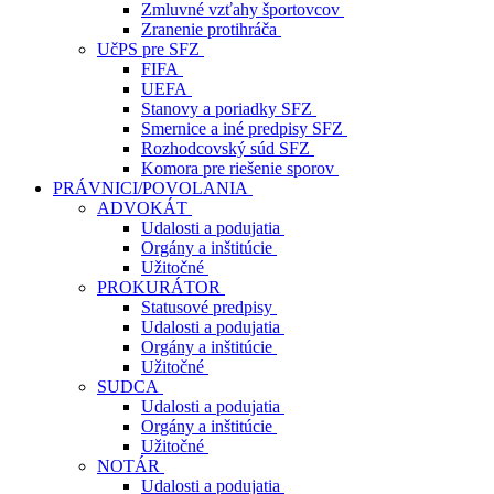
Zmluvné vzťahy športovcov
Zranenie protihráča
UčPS pre SFZ
FIFA
UEFA
Stanovy a poriadky SFZ
Smernice a iné predpisy SFZ
Rozhodcovský súd SFZ
Komora pre riešenie sporov
PRÁVNICI/POVOLANIA
ADVOKÁT
Udalosti a podujatia
Orgány a inštitúcie
Užitočné
PROKURÁTOR
Statusové predpisy
Udalosti a podujatia
Orgány a inštitúcie
Užitočné
SUDCA
Udalosti a podujatia
Orgány a inštitúcie
Užitočné
NOTÁR
Udalosti a podujatia