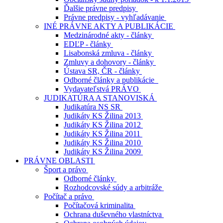
Ďalšie právne predpisy
Právne predpisy - vyhľadávanie
INÉ PRÁVNE AKTY A PUBLIKÁCIE
Medzinárodné akty - články
EDĽP - články
Lisabonská zmluva - články
Zmluvy a dohovory - články
Ústava SR, ČR - články
Odborné články a publikácie
Vydavateľstvá PRÁVO
JUDIKATÚRA A STANOVISKÁ
Judikatúra NS SR
Judikáty KS Žilina 2013
Judikáty KS Žilina 2012
Judikáty KS Žilina 2011
Judikáty KS Žilina 2010
Judikáty KS Žilina 2009
PRÁVNE OBLASTI
Šport a právo
Odborné články
Rozhodcovské súdy a arbitráže
Počítač a právo
Počítačová kriminalita
Ochrana duševného vlastníctva