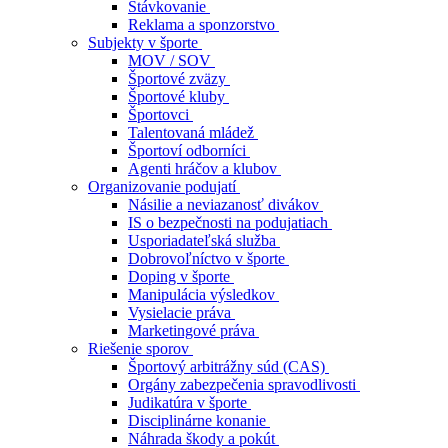
Stávkovanie
Reklama a sponzorstvo
Subjekty v športe
MOV / SOV
Športové zväzy
Športové kluby
Športovci
Talentovaná mládež
Športoví odborníci
Agenti hráčov a klubov
Organizovanie podujatí
Násilie a neviazanosť divákov
IS o bezpečnosti na podujatiach
Usporiadateľská služba
Dobrovoľníctvo v športe
Doping v športe
Manipulácia výsledkov
Vysielacie práva
Marketingové práva
Riešenie sporov
Športový arbitrážny súd (CAS)
Orgány zabezpečenia spravodlivosti
Judikatúra v športe
Disciplinárne konanie
Náhrada škody a pokút