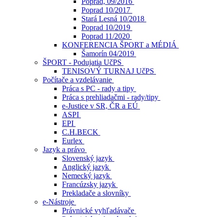
Poprad, 09/2016
Poprad 10/2017
Stará Lesná 10/2018
Poprad 10/2019
Poprad 11/2020
KONFERENCIA ŠPORT a MÉDIÁ
Šamorín 04/2019
ŠPORT - Podujatia UčPS
TENISOVÝ TURNAJ UčPS
Počítače a vzdelávanie
Práca s PC - rady a tipy
Práca s prehliadačmi - rady/tipy
e-Justice v SR, ČR a EÚ
ASPI
EPI
C.H.BECK
Eurlex
Jazyk a právo
Slovenský jazyk
Anglický jazyk
Nemecký jazyk
Francúzsky jazyk
Prekladače a slovníky
e-Nástroje
Právnické vyhľadávače