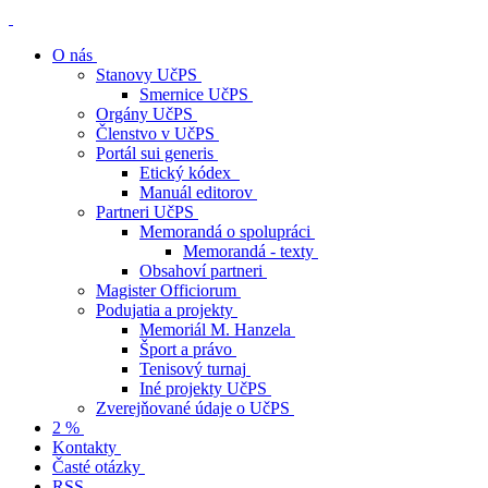
O nás
Stanovy UčPS
Smernice UčPS
Orgány UčPS
Členstvo v UčPS
Portál sui generis
Etický kódex
Manuál editorov
Partneri UčPS
Memorandá o spolupráci
Memorandá - texty
Obsahoví partneri
Magister Officiorum
Podujatia a projekty
Memoriál M. Hanzela
Šport a právo
Tenisový turnaj
Iné projekty UčPS
Zverejňované údaje o UčPS
2 %
Kontakty
Časté otázky
RSS