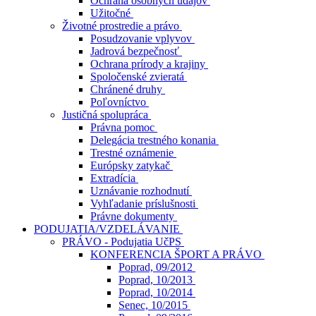
Ochrana osobných údajov
Užitočné
Životné prostredie a právo
Posudzovanie vplyvov
Jadrová bezpečnosť
Ochrana prírody a krajiny
Spoločenské zvieratá
Chránené druhy
Poľovníctvo
Justičná spolupráca
Právna pomoc
Delegácia trestného konania
Trestné oznámenie
Európsky zatykač
Extradícia
Uznávanie rozhodnutí
Vyhľadanie príslušnosti
Právne dokumenty
PODUJATIA/VZDELÁVANIE
PRÁVO - Podujatia UčPS
KONFERENCIA ŠPORT A PRÁVO
Poprad, 09/2012
Poprad, 10/2013
Poprad, 10/2014
Senec, 10/2015