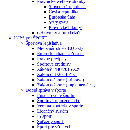
Právnické webové stránky
Slovenská repubika
Česká republika
Európska únia
Štáty sveta
Právnické fakulty
e-Slovníky a prekladače
UčPS pre ŠPORT
Športová legislatíva
Medzinárodné a EÚ akty
Európska charta o športe
Právne predpisy
Športové predpisy
Zákon č. 440/2015 Z.z.
Zákon č. 1/2014 Z.z.
Zákon o športe (príprava)
Zákon o športe (implementácia)
Dobrá správa v športe
Financovanie športu
Športová reprezentácia
Verejná kontrola v športe
Licenčný systém
IS športu
Súťažný šport
Šport pre všetkých