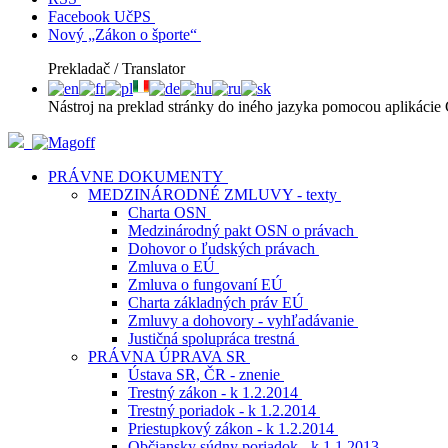
Facebook UčPS
Nový „Zákon o športe“
Prekladač / Translator
Nástroj na preklad stránky do iného jazyka pomocou aplikácie 
PRÁVNE DOKUMENTY
MEDZINÁRODNÉ ZMLUVY - texty
Charta OSN
Medzinárodný pakt OSN o právach
Dohovor o ľudských právach
Zmluva o EÚ
Zmluva o fungovaní EÚ
Charta základných práv EÚ
Zmluvy a dohovory - vyhľadávanie
Justičná spolupráca trestná
PRÁVNA ÚPRAVA SR
Ústava SR, ČR - znenie
Trestný zákon - k 1.2.2014
Trestný poriadok - k 1.2.2014
Priestupkový zákon - k 1.2.2014
Občiansky súdny poriadok - k 1.1.2013