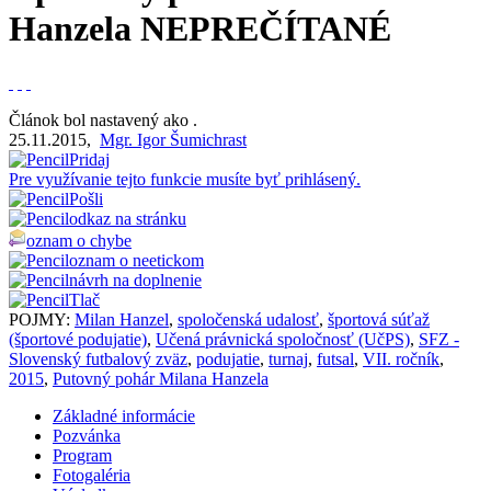
Hanzela
NEPREČÍTANÉ
Článok bol nastavený ako
.
25.11.2015
,
Mgr. Igor Šumichrast
Pridaj
Pre využívanie tejto funkcie musíte byť prihlásený.
Pošli
odkaz na stránku
oznam o chybe
oznam o neetickom
návrh na doplnenie
Tlač
POJMY:
Milan Hanzel
,
spoločenská udalosť
,
športová súťaž
(športové podujatie)
,
Učená právnická spoločnosť (UčPS)
,
SFZ -
Slovenský futbalový zväz
,
podujatie
,
turnaj
,
futsal
,
VII. ročník
,
2015
,
Putovný pohár Milana Hanzela
Základné informácie
Pozvánka
Program
Fotogaléria