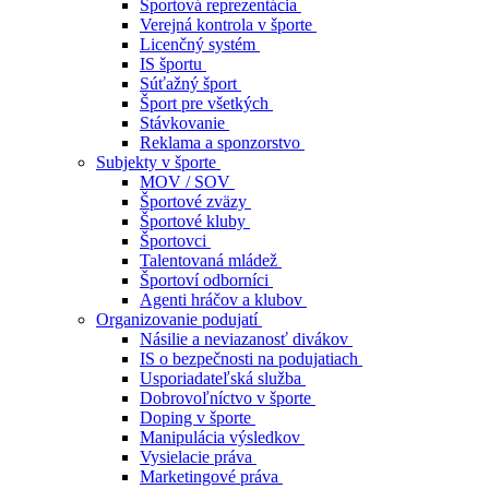
Športová reprezentácia
Verejná kontrola v športe
Licenčný systém
IS športu
Súťažný šport
Šport pre všetkých
Stávkovanie
Reklama a sponzorstvo
Subjekty v športe
MOV / SOV
Športové zväzy
Športové kluby
Športovci
Talentovaná mládež
Športoví odborníci
Agenti hráčov a klubov
Organizovanie podujatí
Násilie a neviazanosť divákov
IS o bezpečnosti na podujatiach
Usporiadateľská služba
Dobrovoľníctvo v športe
Doping v športe
Manipulácia výsledkov
Vysielacie práva
Marketingové práva