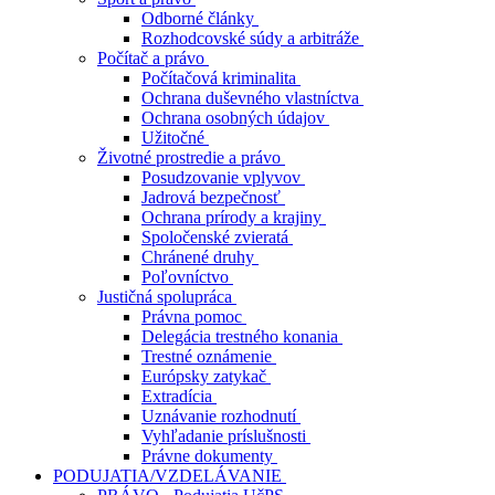
Odborné články
Rozhodcovské súdy a arbitráže
Počítač a právo
Počítačová kriminalita
Ochrana duševného vlastníctva
Ochrana osobných údajov
Užitočné
Životné prostredie a právo
Posudzovanie vplyvov
Jadrová bezpečnosť
Ochrana prírody a krajiny
Spoločenské zvieratá
Chránené druhy
Poľovníctvo
Justičná spolupráca
Právna pomoc
Delegácia trestného konania
Trestné oznámenie
Európsky zatykač
Extradícia
Uznávanie rozhodnutí
Vyhľadanie príslušnosti
Právne dokumenty
PODUJATIA/VZDELÁVANIE