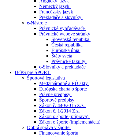
Anglický jazyk
Nemecký jazyk
Francúzsky jazyk
Prekladače a slovníky
e-Nástroje
Právnické vyhľadávače
Právnické webové stránky
Slovenská repubika
Česká republika
Európska únia
Štáty sveta
Právnické fakulty
e-Slovníky a prekladače
UčPS pre ŠPORT
Športová legislatíva
Medzinárodné a EÚ akty
Európska charta o športe
Právne predpisy
Športové predpisy
Zákon č. 440/2015 Z.z.
Zákon č. 1/2014 Z.z.
Zákon o športe (príprava)
Zákon o športe (implementácia)
Dobrá správa v športe
Financovanie športu