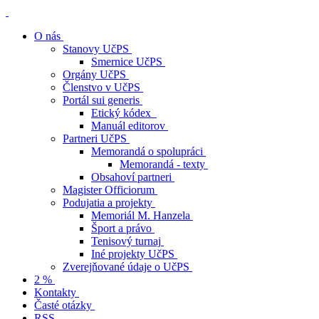
O nás
Stanovy UčPS
Smernice UčPS
Orgány UčPS
Členstvo v UčPS
Portál sui generis
Etický kódex
Manuál editorov
Partneri UčPS
Memorandá o spolupráci
Memorandá - texty
Obsahoví partneri
Magister Officiorum
Podujatia a projekty
Memoriál M. Hanzela
Šport a právo
Tenisový turnaj
Iné projekty UčPS
Zverejňované údaje o UčPS
2 %
Kontakty
Časté otázky
RSS