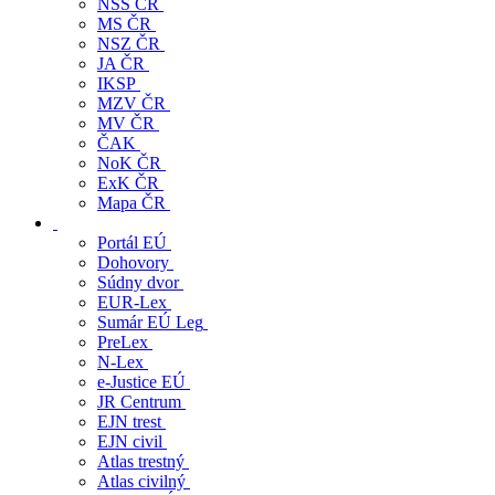
Predpisy
ÚS ČR
NS ČR
NSS ČR
MS ČR
NSZ ČR
JA ČR
IKSP
MZV ČR
MV ČR
ČAK
NoK ČR
ExK ČR
Mapa ČR
Portál EÚ
Dohovory
Súdny dvor
EUR-Lex
Sumár EÚ Leg
PreLex
N-Lex
e-Justice EÚ
JR Centrum
EJN trest