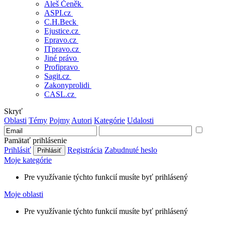
Pravne listy
Otvorene pravo
Právna revue
Zakonypreludi
Aleš Čeněk
ASPI.cz
C.H.Beck
Ejustice.cz
Epravo.cz
ITpravo.cz
Jiné právo
Profipravo
Sagit.cz
Zakonyprolidi
CASL.cz
Skryť
Oblasti
Témy
Pojmy
Autori
Kategórie
Udalosti
Pamätať prihlásenie
Prihlásiť
Registrácia
Zabudnuté heslo
Moje kategórie
Pre využívanie týchto funkcií musíte byť prihlásený