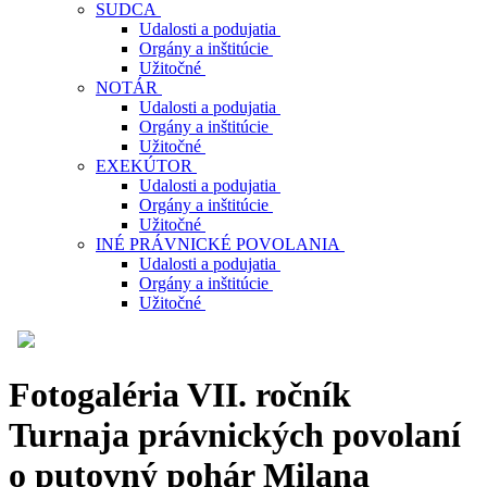
SUDCA
Udalosti a podujatia
Orgány a inštitúcie
Užitočné
NOTÁR
Udalosti a podujatia
Orgány a inštitúcie
Užitočné
EXEKÚTOR
Udalosti a podujatia
Orgány a inštitúcie
Užitočné
INÉ PRÁVNICKÉ POVOLANIA
Udalosti a podujatia
Orgány a inštitúcie
Užitočné
Fotogaléria VII. ročník
Turnaja právnických povolaní
o putovný pohár Milana