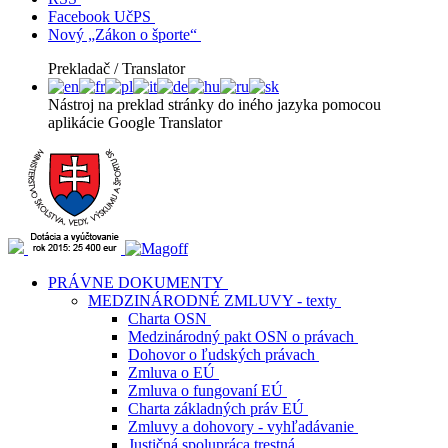
Facebook UčPS
Nový „Zákon o športe“
Prekladač / Translator
Nástroj na preklad stránky do iného jazyka pomocou
aplikácie Google Translator
PRÁVNE DOKUMENTY
MEDZINÁRODNÉ ZMLUVY - texty
Charta OSN
Medzinárodný pakt OSN o právach
Dohovor o ľudských právach
Zmluva o EÚ
Zmluva o fungovaní EÚ
Charta základných práv EÚ
Zmluvy a dohovory - vyhľadávanie
Justičná spolupráca trestná