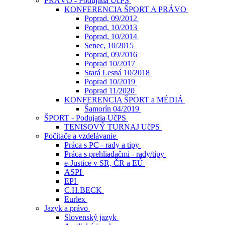
PRÁVO - Podujatia UčPS
KONFERENCIA ŠPORT A PRÁVO
Poprad, 09/2012
Poprad, 10/2013
Poprad, 10/2014
Senec, 10/2015
Poprad, 09/2016
Poprad 10/2017
Stará Lesná 10/2018
Poprad 10/2019
Poprad 11/2020
KONFERENCIA ŠPORT a MÉDIÁ
Šamorín 04/2019
ŠPORT - Podujatia UčPS
TENISOVÝ TURNAJ UčPS
Počítače a vzdelávanie
Práca s PC - rady a tipy
Práca s prehliadačmi - rady/tipy
e-Justice v SR, ČR a EÚ
ASPI
EPI
C.H.BECK
Eurlex
Jazyk a právo
Slovenský jazyk