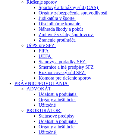
Riešenie sporov
Športový arbitrážny súd (CAS)
Orgány zabezpečenia spravodlivosti
Judikatúra v športe
Disciplinárne konanie
Náhrada škody a pokút
Zmluvné vzťahy športovcov
Zranenie protihráča
UčPS pre SFZ
FIFA
UEFA
Stanovy a poriadky SFZ
Smernice a iné predpisy SFZ
Rozhodcovský súd SFZ
Komora pre riešenie sporov
PRÁVNICI/POVOLANIA
ADVOKÁT
Udalosti a podujatia
Orgány a inštitúcie
Užitočné
PROKURÁTOR
Statusové predpisy
Udalosti a podujatia
Orgány a inštitúcie
Užitočné