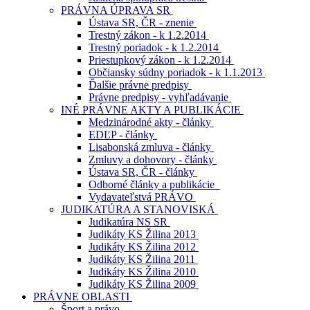
PRÁVNA ÚPRAVA SR
Ústava SR, ČR - znenie
Trestný zákon - k 1.2.2014
Trestný poriadok - k 1.2.2014
Priestupkový zákon - k 1.2.2014
Občiansky súdny poriadok - k 1.1.2013
Ďalšie právne predpisy
Právne predpisy - vyhľadávanie
INÉ PRÁVNE AKTY A PUBLIKÁCIE
Medzinárodné akty - články
EDĽP - články
Lisabonská zmluva - články
Zmluvy a dohovory - články
Ústava SR, ČR - články
Odborné články a publikácie
Vydavateľstvá PRÁVO
JUDIKATÚRA A STANOVISKÁ
Judikatúra NS SR
Judikáty KS Žilina 2013
Judikáty KS Žilina 2012
Judikáty KS Žilina 2011
Judikáty KS Žilina 2010
Judikáty KS Žilina 2009
PRÁVNE OBLASTI
Šport a právo