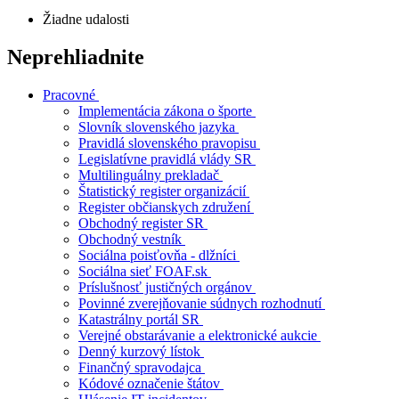
Udalosti a podujatia
Žiadne udalosti
Neprehliadnite
Pracovné
Implementácia zákona o športe
Slovník slovenského jazyka
Pravidlá slovenského pravopisu
Legislatívne pravidlá vlády SR
Multilinguálny prekladač
Štatistický register organizácií
Register občianskych združení
Obchodný register SR
Obchodný vestník
Sociálna poisťovňa - dlžníci
Sociálna sieť FOAF.sk
Príslušnosť justičných orgánov
Povinné zverejňovanie súdnych rozhodnutí
Katastrálny portál SR
Verejné obstarávanie a elektronické aukcie