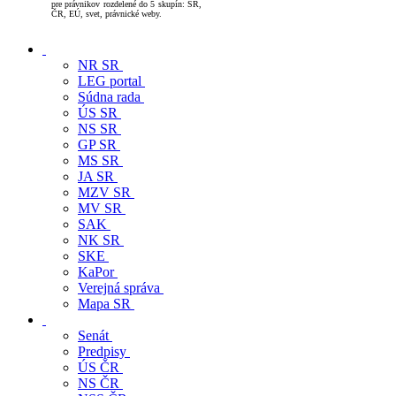
LINKY - PRÁVO:
Linky pre právnikov:
Tu nájdete prepojenia na stránky užitočné
pre právnikov rozdelené do 5 skupín: SR,
ČR, EÚ, svet, právnické weby.
NR SR
LEG portal
Súdna rada
ÚS SR
NS SR
GP SR
MS SR
JA SR
MZV SR
MV SR
SAK
NK SR
SKE
KaPor
Verejná správa
Mapa SR
Senát