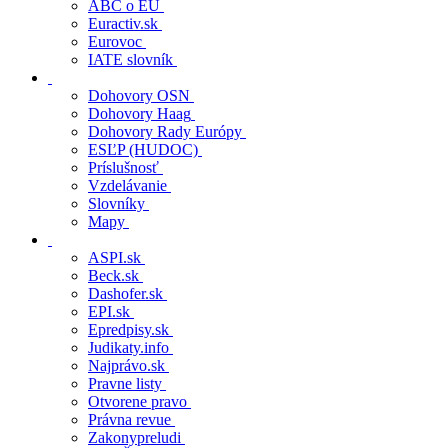
EJN civil
Atlas trestný
Atlas civilný
ABC o EÚ
Euractiv.sk
Eurovoc
IATE slovník
Dohovory OSN
Dohovory Haag
Dohovory Rady Európy
ESĽP (HUDOC)
Príslušnosť
Vzdelávanie
Slovníky
Mapy
ASPI.sk
Beck.sk
Dashofer.sk
EPI.sk
Epredpisy.sk
Judikaty.info
Najprávo.sk