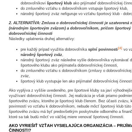
dobrovoľníkovi
športový klub
ako prijímateľ dobrovoľníckej činno
do zmluvného vzťahu s dobrovoľníkom vstupuje športový klub,
národný športový zväz nefiguruje vo vzťahu športový klub - dobr
2. ALTERNATÍVA: Zmluva o dobrovoľníckej činnosti je uzatvorená 
(národným športovým zväzom) a dobrovoľníkom, pričom športový k
dobrovoľníckej činnosti
Následky uplatnenia druhej alternatívy:
[
4
]
pre každý prípad využitia dobrovoľníka
splní povinnosti
vo v
národný športový zväz
,
národný športový zväz následne vyšle dobrovoľníka vykonávať d
športového klubu ako prijímateľa dobrovoľníckej činnosti,
do zmluvného vzťahu s dobrovoľníkom (zmluvy o dobrovoľníckej 
zväz,
športový klub vystupuje len ako prijímateľ dobrovoľníckej činnost
Ako vyplýva z vyššie uvedeného, pre športové kluby sa javí výhodnejšie 
využívaní dobrovoľníckej činnosti. Jej realizácia je však priamo podmi
športového zväzu, ktorého je športový klub členom. Bez účasti zväzu, k
povinností vo vzťahu k dobrovoľníkom, nebude môcť športový klub tút
športového zväzu má byť predovšetkým poskytnutie odborného a finanč
ktoré sa tak budú môcť vo väčšej miere venovať športovej činnosti.
AKO VYRIEŠIŤ VZŤAH VYSIELAJÚCA ORGANIZÁCIA – PRIJ
ČINNOSTI?