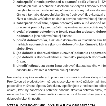
zabezpečiť plnenie povinností a opatrení podľa
zákona č. 124
zdravia pri práci a o zmene a doplnení niektorých zákonov v zne
nevyhnutnom na zaistenie bezpečnosti a ochrany zdravia dobrovo
činnosti tak, aby dobrovoľnícku činnosť dobrovoľník vykonával 
život a zdravie vzhľadom na druh a povahu dobrovoľníckej činnos
zabezpečiť oblečenie, najmä pracovný odev a iné osobné oc
pracovné pomôcky
pred začatím vykonávania dobrovoľníckej či
vydať písomné potvrdenie o trvaní, rozsahu a obsahu dobro
hodnotenie
jeho dobrovoľníckej činnosti,
poučiť dobrovoľníka
, a ak ide o dobrovoľníka mladšieho ako 1
rizikách spojených s výkonom dobrovoľníckej činnosti, ktor
alebo život,
(po dohode s dobrovoľníkom) uzavrieť poistenie zodpovedn
(po dohode s dobrovoľníkom) uzavrieť v prospech dobrovoľn
úrazu,
uhradiť náhradu za stratu času
dobrovoľníka zapísaného v inf
dohodnuté v zmluve o dobrovoľníckej činnosti.
Nie všetky z vyššie uvedených povinností sú malé športové kluby schop
Prekážkou sú predovšetkým už súvisiace ekonomické náklady, administ
personálne možnosti športových klubov spočívajúce v nedostatku odb
oblastí, ktorí by zabezpečili potrebné odborné školenia dobrovoľníkov, re
ekonomickú (účtovnú) dokumentáciu súvisiacu s dobrovoľníkmi (napr. 
dobrovoľníckej činnosti).
VZŤAH: DOBROVOĽNÍK - VYSIELAJÚCA ORGANIZÁCIA