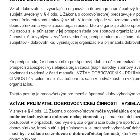
Vzťah dobrovoľník - vysielajúca organizácia (ktorým je napr. športový kl
subjekt uvedený v § 4 ods. 1 Zákona o dobrovoľníctve) predstavuje v 
menej frekventovaný zmluvný vzťah. V tomto prípade sa uzatvára zmluv
dobrovoľníkom a vysielajúcou organizáciou, ktorá organizuje alebo spro
inú osobu s jej súhlasom v jej prospech (teda pre športovú organizáciu 
činnosti). Ako vyplýva z vyššie uvedeného, predpokladom realizácie tak
subjektov - dobrovoľníka, vysielajúcej organizácie a prijímateľa dobrovoľ
Za predpokladu, že dobrovoľníka pre športový klub za účelom realizácie 
prospech zabezpečí vysielajúca organizácia (napr. národný športový zv
povinnosti uvedené v časti manuálu „VZŤAH DOBROVOĽNÍK - PRI
ČINNOSTI“ v celom resp. čiastočnom rozsahu v nadväznosti na vzájom
organizáciou.
Takýto postup je predovšetkým pre menšie športové kluby výhodným v
VZŤAH: PRIJÍMATEĽ DOBROVOĽNÍCKEJ ČINNOSTI - VYSIEL
V zmysle § 4 ods. 11 Zákona o dobrovoľníctve
môže vysielajúca orga
podmienkach výkonu dobrovoľníckej činnosti
s prijímateľom dobrovo
postupovať v prípadoch, keď vysielajúca organizácia bude pre športov
dobrovoľníkov, ktorý budú s jej súhlasom v jej prospech vykonávať dob
musí
byť v súlade so zmluvou o dobrovoľníckej činnosti
, ktorú vys
dobrovoľníkom.