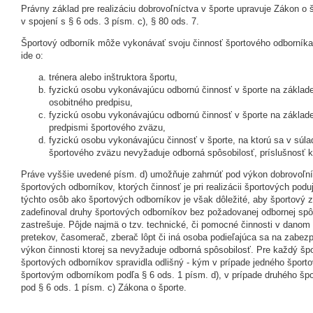
Právny základ pre realizáciu dobrovoľníctva v športe upravuje Zákon o š
v spojení s § 6 ods. 3 písm. c), § 80 ods. 7.
Športový odborník môže vykonávať svoju činnosť športového odborníka
ide o:
trénera alebo inštruktora športu,
fyzickú osobu vykonávajúcu odbornú činnosť v športe na základe
osobitného predpisu,
fyzickú osobu vykonávajúcu odbornú činnosť v športe na základe 
predpismi športového zväzu,
fyzickú osobu vykonávajúcu činnosť v športe, na ktorú sa v súla
športového zväzu nevyžaduje odborná spôsobilosť, príslušnosť k 
Práve vyššie uvedené písm. d) umožňuje zahrnúť pod výkon dobrovoľníc
športových odborníkov, ktorých činnosť je pri realizácii športových poduj
týchto osôb ako športových odborníkov je však dôležité, aby športový 
zadefinoval druhy športových odborníkov bez požadovanej odbornej spôso
zastrešuje. Pôjde najmä o tzv. technické, či pomocné činnosti v danom 
pretekov, časomerač, zberač lôpt či iná osoba podieľajúca sa na zabez
výkon činnosti ktorej sa nevyžaduje odborná spôsobilosť. Pre každý šp
športových odborníkov spravidla odlišný - kým v prípade jedného šport
športovým odborníkom podľa § 6 ods. 1 písm. d), v prípade druhého šp
pod § 6 ods. 1 písm. c) Zákona o športe.