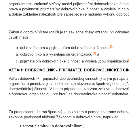
organizáciami, zmluvné vzťahy medzi prijímateľmi dobrovoľníckej činnos
práva a povinnosti prijímateľov dobrovoľníckej činnosti a vysielajúcich
a ďalšie základné náležitosti pre zabezpečenie riadneho výkonu dobrovoľ
Zákon o dobrovoľníctve rozlišuje tri základné druhy vzťahov pri vykonáv
vzťah medzi:
[
1
]
dobrovoľníkom a prijímateľom dobrovoľníckej činnosti
,
[
2
]
dobrovoľníkom a vysielajúcou organizáciou
a
[
prijímateľom dobrovoľníckej činnosti a vysielajúcou organizáciou
VZŤAH: DOBROVOĽNÍK - PRIJÍMATEĽ DOBROVOĽNÍCKEJ ČI
Vzťah dobrovoľník - prijímateľ dobrovoľníckej činnosti (ktorým je napr. 
organizácia) predstavuje v podmienkach slovenskej športovej obce najč
dobrovoľníckej činnosti. V tomto prípade sa uzatvára zmluva o dobrovo
a športovou organizáciou, pre ktorú sa dobrovoľnícka činnosť vykonáva
Za predpokladu, že má športový klub záujem o pomoc zo strany dobrovoľ
zákonné povinnosti uložené Zákonom o dobrovoľníctve, napríklad:
uzatvoriť zmluvu s dobrovoľníkom,