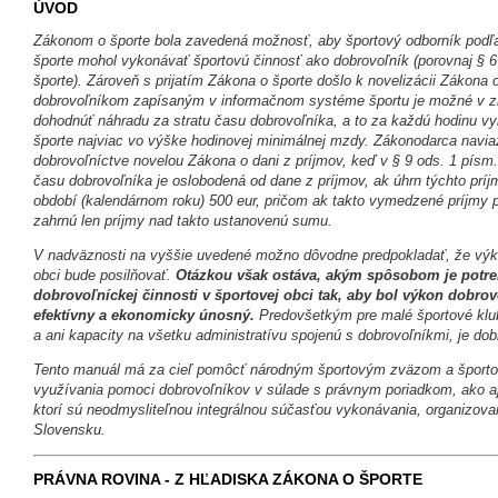
ÚVOD
Zákonom o športe bola zavedená možnosť, aby športový odborník podľa 
športe mohol vykonávať športovú činnosť ako dobrovoľník (porovnaj § 6
športe). Zároveň s prijatím Zákona o športe došlo k novelizácii Zákona
dobrovoľníkom zapísaným v informačnom systéme športu je možné v zm
dohodnúť náhradu za stratu času dobrovoľníka, a to za každú hodinu vy
športe najviac vo výške hodinovej minimálnej mzdy. Zákonodarca navia
dobrovoľníctve novelou Zákona o dani z príjmov, keď v § 9 ods. 1 písm.
času dobrovoľníka je oslobodená od dane z príjmov, ak úhrn týchto pr
období (kalendárnom roku) 500 eur, pričom ak takto vymedzené príjmy p
zahrnú len príjmy nad takto ustanovenú sumu.
V nadväznosti na vyššie uvedené možno dôvodne predpokladať, že výkon
obci bude posilňovať.
Otázkou však ostáva, akým spôsobom je potreb
dobrovoľníckej činnosti v športovej obci tak, aby bol výkon dobrov
efektívny a ekonomicky únosný.
Predovšetkým pre malé športové klub
a ani kapacity na všetku administratívu spojenú s dobrovoľníkmi, je dob
Tento manuál má za cieľ pomôcť národným športovým zväzom a šport
využívania pomoci dobrovoľníkov v súlade s právnym poriadkom, ako aj v
ktorí sú neodmysliteľnou integrálnou súčasťou vykonávania, organizovan
Slovensku.
PRÁVNA ROVINA - Z HĽADISKA ZÁKONA O ŠPORTE