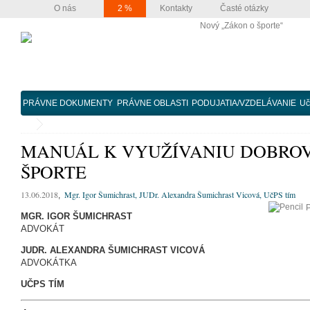
O nás
2 %
Kontakty
Časté otázky
Nový „Zákon o športe“
PRÁVNE DOKUMENTY
PRÁVNE OBLASTI
PODUJATIA/VZDELÁVANIE
Uč
MANUÁL K VYUŽÍVANIU DOBRO
ŠPORTE
MAGOFF
13.06.2018
Mgr. Igor Šumichrast, JUDr. Alexandra Šumichrast Vicová, UčPS tím
,
P
MGR. IGOR ŠUMICHRAST
ADVOKÁT
JUDR. ALEXANDRA ŠUMICHRAST VICOVÁ
ADVOKÁTKA
UČPS TÍM