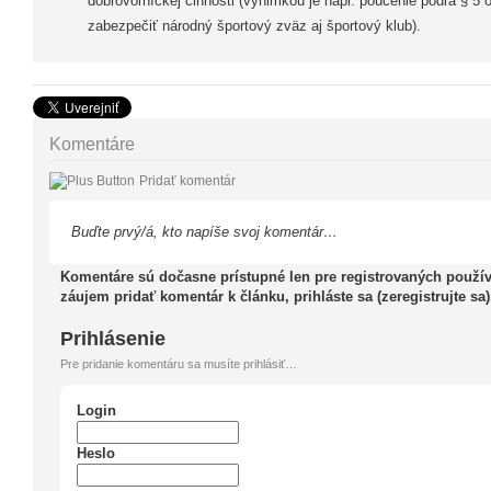
dobrovoľníckej činnosti (výnimkou je napr. poučenie podľa § 5 
zabezpečiť národný športový zväz aj športový klub).
Komentáre
Pridať komentár
Buďte prvý/á, kto napíše svoj komentár…
Komentáre sú dočasne prístupné len pre registrovaných použív
záujem pridať komentár k článku, prihláste sa (zeregistrujte sa)
Prihlásenie
Pre pridanie komentáru sa musíte prihlásiť…
Login
Heslo