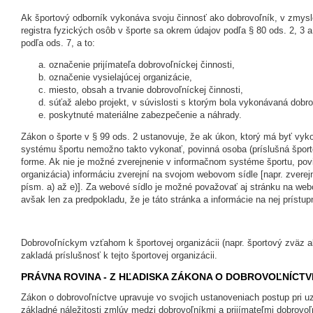
Ak športový odborník vykonáva svoju činnosť ako dobrovoľník, v zmysl
registra fyzických osôb v športe sa okrem údajov podľa § 80 ods. 2, 3 a
podľa ods. 7, a to:
označenie prijímateľa dobrovoľníckej činnosti,
označenie vysielajúcej organizácie,
miesto, obsah a trvanie dobrovoľníckej činnosti,
súťaž alebo projekt, v súvislosti s ktorým bola vykonávaná dobr
poskytnuté materiálne zabezpečenie a náhrady.
Zákon o športe v § 99 ods. 2 ustanovuje, že ak úkon, ktorý má byť vy
systému športu nemožno takto vykonať, povinná osoba (príslušná športo
forme. Ak nie je možné zverejnenie v informačnom systéme športu, pov
organizácia) informáciu zverejní na svojom webovom sídle [napr. zvere
písm. a) až e)]. Za webové sídlo je možné považovať aj stránku na w
avšak len za predpokladu, že je táto stránka a informácie na nej prístup
Dobrovoľníckym vzťahom k športovej organizácii (napr. športový zväz a
zakladá príslušnosť k tejto športovej organizácii.
PRÁVNA ROVINA - Z HĽADISKA ZÁKONA O DOBROVOĽNÍCTV
Zákon o dobrovoľníctve upravuje vo svojich ustanoveniach postup pri 
základné náležitosti zmlúv medzi dobrovoľníkmi a prijímateľmi dobrovoľn