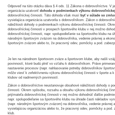
Odpoveď na túto otázku dáva § 4 ods. 11 Zákona o dobrovoľníctve. V 
organizácia uzatvoriť
dohodu o podmienkach výkonu dobrovoľníckej
dobrovoľníckej činnosti. Táto dohoda však musí
byť v súlade so zmlu
vysielajúca organizácia uzatvorila s dobrovoľníkom. Zákon o dobrovoľ
náležitosti dohody o podmienkach výkonu dobrovoľníckej činnosti. Ok
dobrovoľníckej činnosti v prospech športového klubu v nej možno doho
dobrovoľníckej činnosti, napr. spolupodieľanie sa športového klubu na 
národným športovým zväzom na dobrovoľníka, vedenie právnej a ekon
športovým zväzom alebo to, že pracovný odev, pomôcky a pod. zabezpe
Je len na národnom športovom zväze a športovom klube, aby našli vzá
povinností, ktoré budú plniť vo vzťahu k dobrovoľníkom. Práve primera
nastavenie procesov (napr. nahlasovanie potreby dobrovoľníkov športo
môže viesť k zefektívneniu výkonu dobrovoľníckej činnosti v športe a
klubov od nadmerných povinností.
Zákon o dobrovoľníctve neustanovuje obsahové náležitosti dohody o p
činnosti. Okrem spôsobu, rozsahu a obsahu výkonu dobrovoľníckej činn
prijímateľa dobrovoľníckej činnosti v nej možno dohodnúť ďalšie podmie
napr. spolupodieľanie sa športového klubu na úhrade časti nákladov vy
(napr. národným športovým zväzom) na dobrovoľníka, vedenie právnej 
vysielajúcou organizáciou alebo to, že pracovný odev, pomôcky a pod. 
klub.