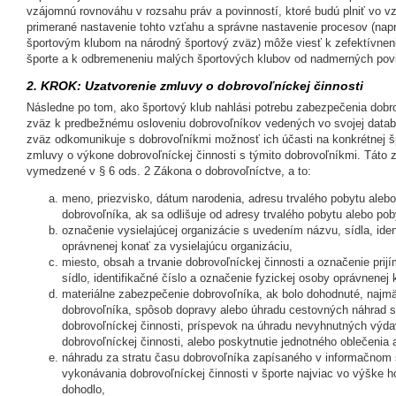
vzájomnú rovnováhu v rozsahu práv a povinností, ktoré budú plniť vo 
primerané nastavenie tohto vzťahu a správne nastavenie procesov (napr
športovým klubom na národný športový zväz) môže viesť k zefektívneni
športe a k odbremeneniu malých športových klubov od nadmerných povi
2. KROK: Uzatvorenie zmluvy o dobrovoľníckej činnosti
Následne po tom, ako športový klub nahlási potrebu zabezpečenia dobro
zväz k predbežnému osloveniu dobrovoľníkov vedených vo svojej datab
zväz odkomunikuje s dobrovoľníkmi možnosť ich účasti na konkrétnej špo
zmluvy o výkone dobrovoľníckej činnosti s týmito dobrovoľníkmi. Táto 
vymedzené v § 6 ods. 2 Zákona o dobrovoľníctve, a to:
meno, priezvisko, dátum narodenia, adresu trvalého pobytu alebo
dobrovoľníka, ak sa odlišuje od adresy trvalého pobytu alebo pob
označenie vysielajúcej organizácie s uvedením názvu, sídla, iden
oprávnenej konať za vysielajúcu organizáciu,
miesto, obsah a trvanie dobrovoľníckej činnosti a označenie prijí
sídlo, identifikačné číslo a označenie fyzickej osoby oprávnenej 
materiálne zabezpečenie dobrovoľníka, ak bolo dohodnuté, najm
dobrovoľníka, spôsob dopravy alebo úhradu cestovných náhrad 
dobrovoľníckej činnosti, príspevok na úhradu nevyhnutných výd
dobrovoľníckej činnosti, alebo poskytnutie jednotného oblečeni
náhradu za stratu času dobrovoľníka zapísaného v informačnom
vykonávania dobrovoľníckej činnosti v športe najviac vo výške h
dohodlo,