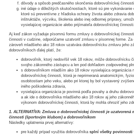
dôvody a spôsob predčasného skončenia dobrovoľníckej činnosti
iné údaje o dôležitých skutočnostiach, ktoré sú pre vykonávanie 
ktoré sú preventívne z hľadiska ochrany života alebo zdravia do
inštruktáže, výcviku, školenia alebo inej odbornej prípravy, umo
vysielajúcej organizácie alebo prijímateľa dobrovoľníckej činnosti
Aj keď zákon vyžaduje písomnú formu zmluvy o dobrovoľníckej činnosti
činnosti v cudzine, odporúčame uzatvoriť zmluvu v písomnej forme. Za 
zároveň mladšieho ako 18 rokov uzatvára dobrovoľnícku zmluvu jeho z
dobrovoľníkoch ďalej platí, že:
dobrovoľník, ktorý nedovŕšil vek 18 rokov, môže dobrovoľnícku 
svojho zákonného zástupcu a len pod dohľadom zodpovednej plno
s dobrovoľníkom mladším ako 18 rokov vysielajúca organizácia
dobrovoľníckej činnosti, ktorá je neprimeraná anatomickým, fyz
osobitostiam jeho veku, alebo pri ktorej by bol vystavený zvýš
iného poškodenia zdravia,
vysielajúca organizácia je povinná podľa povahy a druhu dobrovoľ
a ak ide o dobrovoľníka mladšieho ako 18 rokov aj jeho zákonnéh
výkonom dobrovoľníckej činnosti, ktorá by mohla ohroziť jeho zdr
1. ALTERNATÍVA: Zmluva o dobrovoľníckej činnosti je uzatvorená 
činnosti (športovým klubom) a dobrovoľníkom
Následky uplatnenia prvej alternatívy:
pre každý prípad využitia dobrovoľníka
splní všetky povinnosti