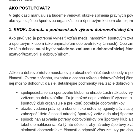
AKO POSTUPOVAŤ?
V tejto časti manuálu sa budeme venovať otázke splnenia právnych p
ako vysielajúcou športovou organizáciou a športovým klubom ako prijím
1.
KROK: Dohoda o podmienkach výkonu dobrovoľníckej čin
Ako prvú vec je potrebné vyriešiť vzťah medzi národným športovým zvä
a športovým klubom (ako prijímateľom dobrovoľníckej činnosti). Obe z
že táto dohoda
musí byť v súlade so zmluvou o dobrovoľníckej činn
uzatvorí/uzatvoril s dobrovoľníkom.
Zákon o dobrovoľníctve neustanovuje obsahové náležitosti dohody o p
činnosti. Okrem spôsobu, rozsahu a obsahu výkonu dobrovoľníckej činn
nej možno dohodnúť ďalšie, detailnejšie podmienky realizácie dobrovoľníc
spolupodieľanie sa športového klubu na úhrade časti nákladov 
zväzom na dobrovoľníka. Tu je možné napr. zohľadniť význam a „
športový klub organizuje a pre ktorú potrebuje dobrovoľníkov,
otázku vedenia právnej a ekonomicko-účtovnej agendy súvisiacej
zabezpečí tieto činnosti národný športový zväz a do akej športov
spôsob nahlasovania potreby dobrovoľníkov pre športový klub a 
takéhoto nahlásenia. Za týmto účelom, aby národný športový zv
okolnosti dobrovoľníckej činnosti a pripraviť včas zmluvy pre dob