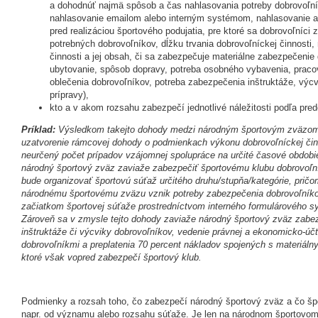
a dohodnúť najmä spôsob a čas nahlasovania potreby dobrovoľn
nahlasovanie emailom alebo interným systémom, nahlasovanie a
pred realizáciou športového podujatia, pre ktoré sa dobrovoľníci 
potrebných dobrovoľníkov, dĺžku trvania dobrovoľníckej činnosti
činnosti a jej obsah, či sa zabezpečuje materiálne zabezpečenie 
ubytovanie, spôsob dopravy, potreba osobného vybavenia, prac
oblečenia dobrovoľníkov, potreba zabezpečenia inštruktáže, výcvi
prípravy),
kto a v akom rozsahu zabezpečí jednotlivé náležitosti podľa pr
Príklad:
Výsledkom takejto dohody medzi národným športovým zväzom
uzatvorenie rámcovej dohody o podmienkach výkonu dobrovoľníckej činn
neurčený počet prípadov vzájomnej spolupráce na určité časové obdobie
národný športový zväz zaviaže zabezpečiť športovému klubu dobrovoľní
bude organizovať športovú súťaž určitého druhu/stupňa/kategórie, pričo
národnému športovému zväzu vznik potreby zabezpečenia dobrovoľníko
začiatkom športovej súťaže prostredníctvom interného formulárového 
Zároveň sa v zmysle tejto dohody zaviaže národný športový zväz zabez
inštruktáže či výcviky dobrovoľníkov, vedenie právnej a ekonomicko-úč
dobrovoľníkmi a preplatenia 70 percent nákladov spojených s materiál
ktoré však vopred zabezpečí športový klub.
Podmienky a rozsah toho, čo zabezpečí národný športový zväz a čo šp
napr. od významu alebo rozsahu súťaže. Je len na národnom športovom