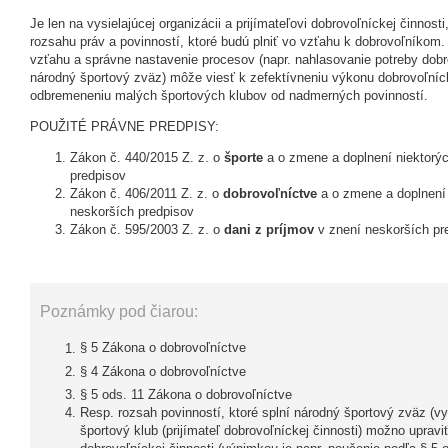
Je len na vysielajúcej organizácii a prijímateľovi dobrovoľníckej činnos
rozsahu práv a povinností, ktoré budú plniť vo vzťahu k dobrovoľníkom.
vzťahu a správne nastavenie procesov (napr. nahlasovanie potreby do
národný športový zväz) môže viesť k zefektívneniu výkonu dobrovoľnícke
odbremeneniu malých športových klubov od nadmerných povinností.
POUŽITÉ PRÁVNE PREDPISY:
Zákon č. 440/2015 Z. z. o
športe
a o zmene a doplnení niektorý
predpisov
Zákon č. 406/2011 Z. z. o
dobrovoľníctve
a o zmene a doplnení 
neskorších predpisov
Zákon č. 595/2003 Z. z. o
dani z príjmov
v znení neskorších p
Poznámky pod čiarou:
§ 5 Zákona o dobrovoľníctve
§ 4 Zákona o dobrovoľníctve
§ 5 ods. 11 Zákona o dobrovoľníctve
Resp. rozsah povinností, ktoré splní národný športový zväz (vys
športový klub (prijímateľ dobrovoľníckej činnosti) možno upra