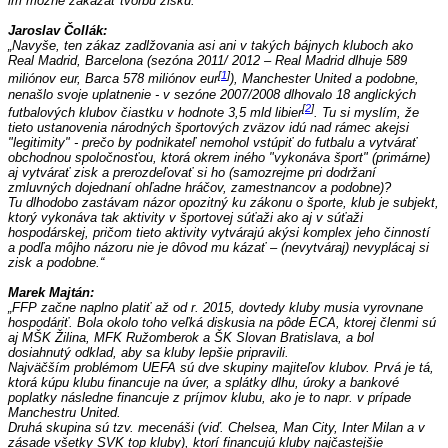
im možné zakázať tvorbu zisku.  
Jaroslav Čollák:
„Navyše, ten zákaz zadlžovania asi ani v takých bájnych kluboch ako 
Real Madrid, Barcelona (sezóna 2011/ 2012 – Real Madrid dlhuje 589 
[
1
]
miliónov eur, Barca 578 miliónov eur
)
, Manchester United a podobne, 
nenašlo svoje uplatnenie - v sezóne 2007/2008 dlhovalo 18 anglických 
[
2
]
futbalových klubov čiastku v hodnote 3,5 mld libier
. Tu si myslím, že 
tieto ustanovenia národných športových zväzov idú nad rámec akejsi 
"legitimity" - prečo by podnikateľ nemohol vstúpiť do futbalu a vytvárať 
obchodnou spoločnosťou, ktorá okrem iného "vykonáva šport" (primárne) 
aj vytvárať zisk a prerozdeľovať si ho (samozrejme pri dodržaní 
zmluvných dojednaní ohľadne hráčov, zamestnancov a podobne)?
Tu dlhodobo zastávam názor opozitný ku zákonu o športe, klub je subjekt, 
ktorý vykonáva tak aktivity v športovej súťaži ako aj v súťaži 
hospodárskej, pričom tieto aktivity vytvárajú akýsi komplex jeho činností 
a podľa môjho názoru nie je dôvod mu kázať – (nevytváraj) nevyplácaj si 
zisk a podobne.“
Marek Majtán:
„FFP začne naplno platiť až od r. 2015, dovtedy kluby musia vyrovnane 
hospodáriť. Bola okolo toho veľká diskusia na pôde ECA, ktorej členmi sú 
aj MŠK Žilina, MFK Ružomberok a ŠK Slovan Bratislava, a bol 
dosiahnutý odklad, aby sa kluby lepšie pripravili. 
Najväčším problémom UEFA sú dve skupiny majiteľov klubov. Prvá je tá, 
ktorá kúpu klubu financuje na úver, a splátky dlhu, úroky a bankové 
poplatky následne financuje z príjmov klubu, ako je to napr. v prípade 
Manchestru United.
Druhá skupina sú tzv. mecenáši (viď. Chelsea, Man City, Inter Milan a v 
zásade všetky SVK top kluby), ktorí financujú kluby najčastejšie 