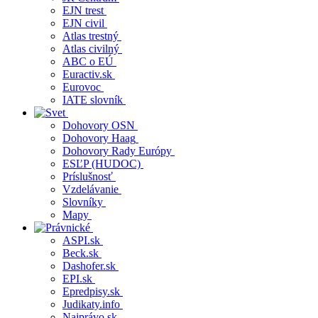
EJN trest
EJN civil
Atlas trestný
Atlas civilný
ABC o EÚ
Euractiv.sk
Eurovoc
IATE slovník
Dohovory OSN
Dohovory Haag
Dohovory Rady Európy
ESĽP (HUDOC)
Príslušnosť
Vzdelávanie
Slovníky
Mapy
ASPI.sk
Beck.sk
Dashofer.sk
EPI.sk
Epredpisy.sk
Judikaty.info
Najprávo.sk