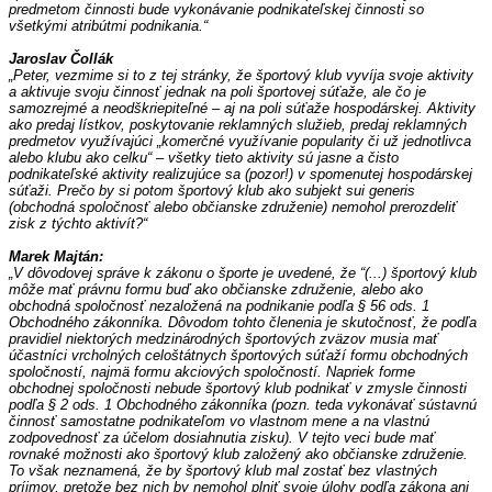
predmetom činnosti bude vykonávanie podnikateľskej činnosti so 
všetkými atribútmi podnikania.“
Jaroslav Čollák
„Peter, vezmime si to z tej stránky, že športový klub vyvíja svoje aktivity 
a aktivuje svoju činnosť jednak na poli športovej súťaže, ale čo je 
samozrejmé a neodškriepiteľné – aj na poli súťaže hospodárskej. Aktivity 
ako predaj lístkov, poskytovanie reklamných služieb, predaj reklamných 
predmetov využívajúci „komerčné využívanie popularity či už jednotlivca 
alebo klubu ako celku“ – všetky tieto aktivity sú jasne a čisto 
podnikateľské aktivity realizujúce sa (pozor!) v spomenutej hospodárskej 
súťaži. Prečo by si potom športový klub ako subjekt sui generis 
(obchodná spoločnosť alebo občianske združenie) nemohol prerozdeliť 
zisk z týchto aktivít?“
Marek Majtán:
„V dôvodovej správe k zákonu o športe je uvedené, že “(...) športový klub 
môže mať právnu formu buď ako občianske združenie, alebo ako 
obchodná spoločnosť nezaložená na podnikanie podľa § 56 ods. 1 
Obchodného zákonníka. Dôvodom tohto členenia je skutočnosť, že podľa 
pravidiel niektorých medzinárodných športových zväzov musia mať 
účastníci vrcholných celoštátnych športových súťaží formu obchodných 
spoločností, najmä formu akciových spoločností. Napriek forme 
obchodnej spoločnosti nebude športový klub podnikať v zmysle činnosti 
podľa § 2 ods. 1 Obchodného zákonníka (pozn. teda vykonávať sústavnú 
činnosť samostatne podnikateľom vo vlastnom mene a na vlastnú 
zodpovednosť za účelom dosiahnutia zisku). V tejto veci bude mať 
rovnaké možnosti ako športový klub založený ako občianske združenie. 
To však neznamená, že by športový klub mal zostať bez vlastných 
príjmov, pretože bez nich by nemohol plniť svoje úlohy podľa zákona ani 