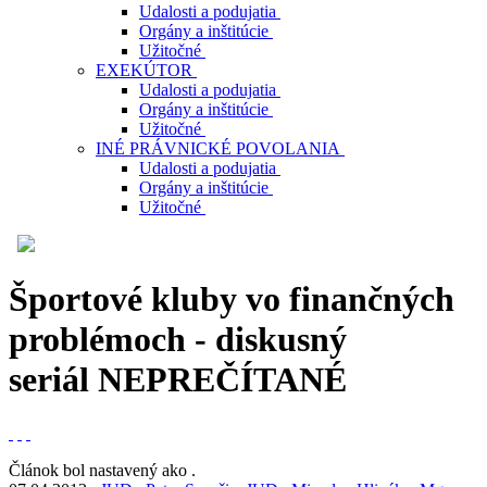
Udalosti a podujatia
Orgány a inštitúcie
Užitočné
EXEKÚTOR
Udalosti a podujatia
Orgány a inštitúcie
Užitočné
INÉ PRÁVNICKÉ POVOLANIA
Udalosti a podujatia
Orgány a inštitúcie
Užitočné
Športové kluby vo finančných
problémoch - diskusný
seriál
NEPREČÍTANÉ
Článok bol nastavený ako
.