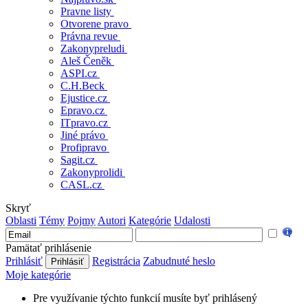
Pravne listy
Otvorene pravo
Právna revue
Zakonypreludi
Aleš Čeněk
ASPI.cz
C.H.Beck
Ejustice.cz
Epravo.cz
ITpravo.cz
Jiné právo
Profipravo
Sagit.cz
Zakonyprolidi
CASL.cz
Skryť
Oblasti
Témy
Pojmy
Autori
Kategórie
Udalosti
Pamätať prihlásenie
Prihlásiť
Registrácia
Zabudnuté heslo
Moje kategórie
Pre využívanie týchto funkcií musíte byť prihlásený