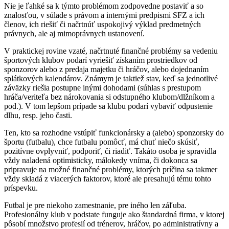
Nie je ľahké sa k týmto problémom zodpovedne postaviť a so
znalosťou, v súlade s právom a internými predpismi SFZ a ich
členov, ich riešiť či načrtnúť uspokojivý výklad predmetných
právnych, ale aj mimoprávnych ustanovení.
V praktickej rovine vzaté, načrtnuté finančné problémy sa vedeniu
športových klubov podarí vyriešiť získaním prostriedkov od
sponzorov alebo z predaja majetku či hráčov, alebo dojednaním
splátkových kalendárov. Známym je taktiež stav, keď sa jednotlivé
záväzky riešia postupne inými dohodami (súhlas s prestupom
hráča/veriteľa bez nárokovania si odstupného klubom/dlžníkom a
pod.). V tom lepšom prípade sa klubu podarí vybaviť odpustenie
dlhu, resp. jeho časti.
Ten, kto sa rozhodne vstúpiť funkcionársky a (alebo) sponzorsky do
športu (futbalu), chce futbalu pomôcť, má chuť niečo skúsiť,
pozitívne ovplyvniť, podporiť, či riadiť. Takáto osoba je spravidla
vždy naladená optimisticky, málokedy vníma, či dokonca sa
pripravuje na možné finančné problémy, ktorých príčina sa takmer
vždy skladá z viacerých faktorov, ktoré ale presahujú tému tohto
príspevku.
Futbal je pre niekoho zamestnanie, pre iného len záľuba.
Profesionálny klub v podstate funguje ako štandardná firma, v ktorej
pôsobí množstvo profesií od trénerov, hráčov, po administratívny a