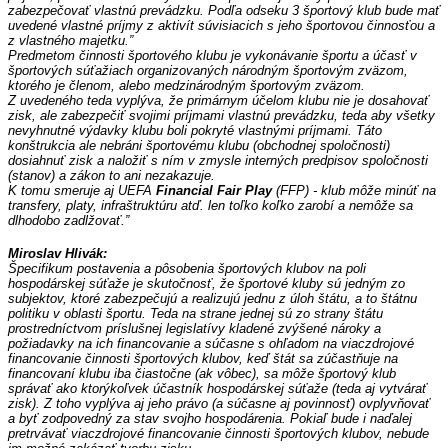
zabezpečovať vlastnú prevádzku. Podľa odseku 3 športový klub bude mať 
uvedené vlastné príjmy z aktivít súvisiacich s jeho športovou činnosťou a 
z vlastného majetku.” 
Predmetom činnosti športového klubu je 
vykonávanie športu a účasť v 
športových súťažiach organizovaných národným športovým zväzom, 
ktorého je členom, alebo medzinárodným športovým zväzom.
Z uvedeného teda vyplýva, že primárnym účelom klubu nie je dosahovať 
zisk, ale zabezpečiť svojimi príjmami vlastnú prevádzku, teda aby všetky 
nevyhnutné výdavky klubu boli pokryté vlastnými príjmami. Táto 
konštrukcia ale nebráni športovému klubu (obchodnej spoločnosti) 
dosiahnuť zisk a naložiť s ním v zmysle interných predpisov spoločnosti 
(stanov) a zákon to ani nezakazuje.
K tomu smeruje aj UEFA 
Financial Fair Play
 (FFP) - klub môže minúť na 
transfery, platy, infraštruktúru atď. len toľko koľko zarobí a nemôže sa 
dlhodobo zadlžovať.”
Miroslav Hlivák:
Špecifikum postavenia a pôsobenia športových klubov na poli 
hospodárskej súťaže je skutočnosť, že športové kluby sú jedným zo 
subjektov, ktoré zabezpečujú a realizujú jednu z úloh štátu, a to štátnu 
politiku v oblasti športu. Teda na strane jednej sú zo strany štátu 
prostredníctvom príslušnej legislatívy kladené zvýšené nároky a 
požiadavky na ich financovanie a súčasne s ohľadom na viaczdrojové 
financovanie činnosti športových klubov, keď štát sa zúčastňuje na 
financovaní klubu iba čiastočne (ak vôbec), sa môže športový klub 
správať ako ktorýkoľvek účastník hospodárskej súťaže (teda aj vytvárať 
zisk). Z toho vyplýva aj jeho právo (a súčasne aj povinnosť) ovplyvňovať 
a byť zodpovedný za stav svojho hospodárenia. Pokiaľ bude i naďalej 
pretrvávať viaczdrojové financovanie činnosti športových klubov, nebude 