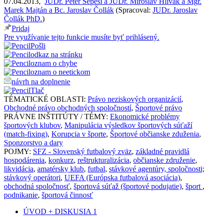
07.04.2013
,
JUDr. Peter Sepeši a JUDr. Miroslav Hlivák a Mgr.
Marek Majtán a Bc. Jaroslav Čollák
(
Spracoval:
JUDr. Jaroslav
Čollák PhD.
)
Pridaj
Pre využívanie tejto funkcie musíte byť prihlásený.
Pošli
odkaz na stránku
oznam o chybe
oznam o neetickom
návrh na doplnenie
Tlač
TÉMATICKÉ OBLASTI:
Právo neziskových organizácií
,
Obchodné právo obchodných spoločností
,
Športové právo
PRÁVNE INŠTITÚTY / TÉMY:
Ekonomické problémy
športových klubov
,
Manipulácia výsledkov športových súťaží
(match-fixing)
,
Korupcia v športe
,
Športové občianske zduženia
,
Sponzorstvo a dary
POJMY:
SFZ - Slovenský futbalový zväz
,
základné pravidlá
hospodárenia
,
konkurz
,
reštrukturalizácia
,
občianske združenie
,
likvidácia
,
amatérsky klub
,
futbal
,
stávkové agentúry, spoločnosti;
stávkový operátori
,
UEFA (Európska futbalová asociácia)
,
obchodná spoločnosť
,
športová súťaž (športové podujatie)
,
šport
,
podnikanie
,
športová činnosť
ÚVOD + DISKUSIA 1