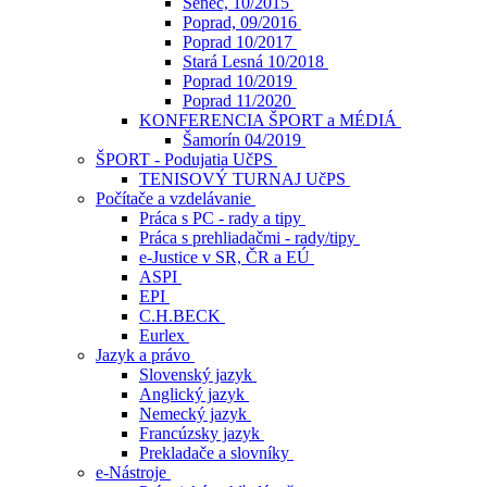
Senec, 10/2015
Poprad, 09/2016
Poprad 10/2017
Stará Lesná 10/2018
Poprad 10/2019
Poprad 11/2020
KONFERENCIA ŠPORT a MÉDIÁ
Šamorín 04/2019
ŠPORT - Podujatia UčPS
TENISOVÝ TURNAJ UčPS
Počítače a vzdelávanie
Práca s PC - rady a tipy
Práca s prehliadačmi - rady/tipy
e-Justice v SR, ČR a EÚ
ASPI
EPI
C.H.BECK
Eurlex
Jazyk a právo
Slovenský jazyk
Anglický jazyk
Nemecký jazyk
Francúzsky jazyk
Prekladače a slovníky
e-Nástroje