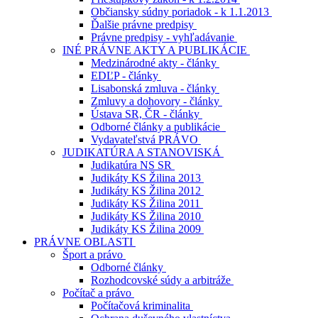
Občiansky súdny poriadok - k 1.1.2013
Ďalšie právne predpisy
Právne predpisy - vyhľadávanie
INÉ PRÁVNE AKTY A PUBLIKÁCIE
Medzinárodné akty - články
EDĽP - články
Lisabonská zmluva - články
Zmluvy a dohovory - články
Ústava SR, ČR - články
Odborné články a publikácie
Vydavateľstvá PRÁVO
JUDIKATÚRA A STANOVISKÁ
Judikatúra NS SR
Judikáty KS Žilina 2013
Judikáty KS Žilina 2012
Judikáty KS Žilina 2011
Judikáty KS Žilina 2010
Judikáty KS Žilina 2009
PRÁVNE OBLASTI
Šport a právo
Odborné články
Rozhodcovské súdy a arbitráže
Počítač a právo
Počítačová kriminalita