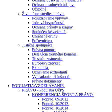
Ochrana duševného vlastníctva
Ochrana osobných údajov
Užitočné
Životné prostredie a právo
Posudzovanie vplyvov
Jadrová bezpečnosť
Ochrana prírody a krajiny
Spoločenské zvieratá
Chránené druhy
Poľovníctvo
Justičná spolupráca
Právna pomoc
Delegácia trestného konania
Trestné oznámenie
Európsky zatykač
Extradícia
Uznávanie rozhodnutí
Vyhľadanie príslušnosti
Právne dokumenty
PODUJATIA/VZDELÁVANIE
PRÁVO - Podujatia UčPS
KONFERENCIA ŠPORT A PRÁVO
Poprad, 09/2012
Poprad, 10/2013
Poprad, 10/2014