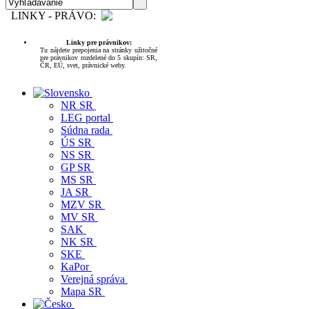
LINKY - PRÁVO:
Linky pre právnikov:
Tu nájdete prepojenia na stránky užitočné
pre právnikov rozdelené do 5 skupín: SR,
ČR, EÚ, svet, právnické weby.
NR SR
LEG portal
Súdna rada
ÚS SR
NS SR
GP SR
MS SR
JA SR
MZV SR
MV SR
SAK
NK SR
SKE
KaPor
Verejná správa
Mapa SR