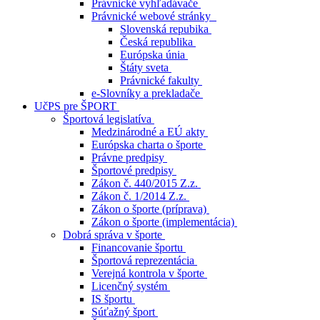
Právnické vyhľadávače
Právnické webové stránky
Slovenská repubika
Česká republika
Európska únia
Štáty sveta
Právnické fakulty
e-Slovníky a prekladače
UčPS pre ŠPORT
Športová legislatíva
Medzinárodné a EÚ akty
Európska charta o športe
Právne predpisy
Športové predpisy
Zákon č. 440/2015 Z.z.
Zákon č. 1/2014 Z.z.
Zákon o športe (príprava)
Zákon o športe (implementácia)
Dobrá správa v športe
Financovanie športu
Športová reprezentácia
Verejná kontrola v športe
Licenčný systém
IS športu
Súťažný šport