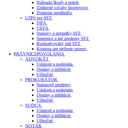
Náhrada škody a pokút
Zmluvné vzťahy športovcov
Zranenie protihráča
UčPS pre SFZ
FIFA
UEFA
Stanovy a poriadky SFZ
Smernice a iné predpisy SFZ
Rozhodcovský súd SFZ
Komora pre riešenie sporov
PRÁVNICI/POVOLANIA
ADVOKÁT
Udalosti a podujatia
Orgány a inštitúcie
Užitočné
PROKURÁTOR
Statusové predpisy
Udalosti a podujatia
Orgány a inštitúcie
Užitočné
SUDCA
Udalosti a podujatia
Orgány a inštitúcie
Užitočné
NOTÁR