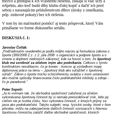
triezvo a pristúpia k ich včasnému riešeniu, získajú si viac úcty a
rešpektu, ako keď budú dlhy klubu ďalej kopiť a tlačiť ich pred
sebou s narastajúcim príslušenstvom dlhov (úroky z omeškania,
príp. zmluvné pokuty) bez ich riešenia.
V tom by im mal/mohol pomôcť aj tento príspevok, ktorý Vám
prinášame vo forme diskusného seriálu.
DISKUSIA č. 1:
Jaroslav Čollák:
„Podčiarknutím uvedeného je podľa môjho názoru aj formulácia zákona o 
športe (300/2008 Z.z. 
z 2. júla 2008  o organizácii a podpore športu a o 
zmene a doplnení niektorých zákonov), kde sa hovorí o tom, že 
športový 
klub má vzniknúť za účelom iným ako podnikanie. 
C
elkovo s týmto 
konštruktom nesúhlasím, čo je koniec - koncov aj výsledkom mojej 
diplomovej práce na tému – „športový klub ako súťažiteľ v športovej 
súťaži“. Zákon o športe trochu schizofrenicky uvádza v inom ustanovení 
ako možné spôsoby financovania čisto podnikateľské inštitúty a zdroje - 
čo je paradoxné.“
Peter Sepeši:
„Ja to vnímam tak, že obchodná spoločnosť založená za účelom 
vykonávania športovej činnosti by si nemala prerozdeľovať zisk, lebo jej 
cieľom nie je tvorba zisku, hoci vykonáva činnosti, z ktorých príjmy sa 
javia ako podnikateľské. Takýto subjekt, resp. fyzické osoby, ktoré v ňom 
pôsobia  môžu na zabezpečenie ďalších činností súvisiacich s hlavnou 
športovou činnosťou založiť ďalšie obchodné spoločnosti, ktorých 