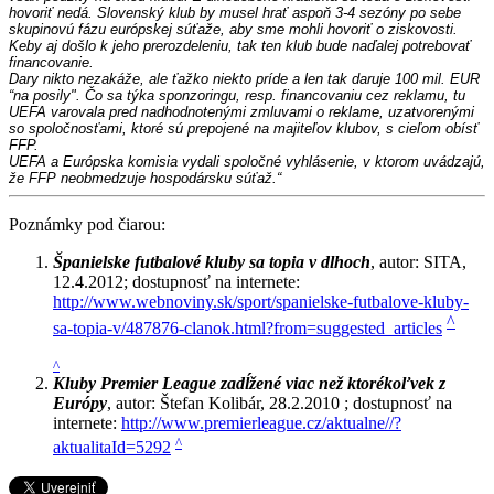
hovoriť nedá. Slovenský klub by musel hrať aspoň 3-4 sezóny po sebe 
skupinovú fázu európskej súťaže, aby sme mohli hovoriť o ziskovosti. 
Keby aj došlo k jeho prerozdeleniu, tak ten klub bude naďalej potrebovať 
financovanie.
Dary nikto nezakáže, ale ťažko niekto príde a len tak daruje 100 mil. EUR 
“na posily". Čo sa týka sponzoringu, resp. financovaniu cez reklamu, tu 
UEFA varovala pred nadhodnotenými zmluvami o reklame, uzatvorenými 
so spoločnosťami, ktoré sú prepojené na majiteľov klubov, s cieľom obísť 
FFP. 
UEFA a Európska komisia vydali spoločné vyhlásenie, v ktorom uvádzajú, 
že FFP neobmedzuje hospodársku súťaž.“
Poznámky pod čiarou:
Španielske futbalové kluby sa topia v dlhoch
, autor: SITA,
12.4.2012; dostupnosť na internete:
http://www.webnoviny.sk/sport/spanielske-futbalove-kluby-
^
sa-topia-v/487876-clanok.html?from=suggested_articles
^
Kluby Premier League zadĺžené viac než ktorékoľvek z
Európy
, autor: Štefan Kolibár, 28.2.2010 ; dostupnosť na
internete:
http://www.premierleague.cz/aktualne//?
^
aktualitaId=5292