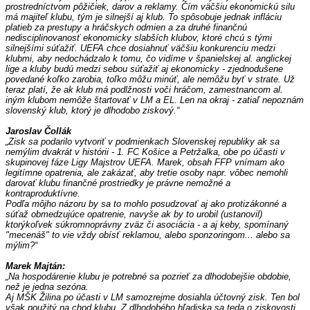
prostredníctvom pôžičiek, darov a reklamy. Čím väčšiu ekonomickú silu 
má majiteľ klubu, tým je silnejší aj klub. To spôsobuje jednak infláciu 
platieb za prestupy a hráčskych odmien a za druhé finančnú 
nedisciplinovanosť ekonomicky slabších klubov, ktoré chcú s tými 
silnejšími súťažiť. UEFA chce dosiahnuť väčšiu konkurenciu medzi 
klubmi, aby nedochádzalo k tomu, čo vidíme v španielskej al. anglickej 
lige a kluby budú medzi sebou súťažiť aj ekonomicky - zjednodušene 
povedané koľko zarobia, toľko môžu minúť, ale nemôžu byť v strate. Už 
teraz platí, že ak klub má podlžnosti voči hráčom, zamestnancom al. 
iným klubom nemôže štartovať v LM a EL. Len na okraj - zatiaľ nepoznám 
slovenský klub, ktorý je dlhodobo ziskový.“
Jaroslav Čollák
„Zisk sa podarilo vytvoriť v podmienkach Slovenskej republiky ak sa 
nemýlim dvakrát v histórii - 1. FC Košice a Petržalka, obe po účasti v 
skupinovej fáze Ligy Majstrov UEFA. Marek, obsah FFP vnímam ako 
legitímne opatrenia, ale zakázať, aby tretie osoby napr. vôbec nemohli 
darovať klubu finančné prostriedky je právne nemožné a 
kontraproduktívne. 
Podľa môjho názoru by sa to mohlo posudzovať aj ako protizákonné a 
súťaž obmedzujúce opatrenie, navyše ak by to urobil (ustanovil) 
ktorýkoľvek súkromnoprávny zväz či asociácia - a aj keby, spomínaný 
"mecenáš" to vie vždy obísť reklamou, alebo sponzoringom... alebo sa 
mýlim?“
Marek Majtán:
„Na hospodárenie klubu je potrebné sa pozrieť za dlhodobejšie obdobie, 
než je jedna sezóna. 
Aj MŠK Žilina po účasti v LM samozrejme dosiahla účtovný zisk. Ten bol 
však použitý na chod klubu. Z dlhodobého hľadiska sa teda o ziskovosti 