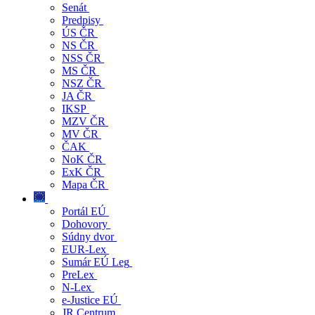
Senát
Predpisy
ÚS ČR
NS ČR
NSS ČR
MS ČR
NSZ ČR
JA ČR
IKSP
MZV ČR
MV ČR
ČAK
NoK ČR
ExK ČR
Mapa ČR
Portál EÚ
Dohovory
Súdny dvor
EUR-Lex
Sumár EÚ Leg
PreLex
N-Lex
e-Justice EÚ
JR Centrum