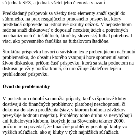
sú jednak SFZ, a jednak všetci jeho členovia viazaní.
Predkladaný príspevok sa všetky tieto elementy snaží spojiť do
súhrnného, na prax reagujúceho prínosného príspevku, ktorý
predkladá odpovede na jednotlivé okruhy otázok. V neposlednom
rade sa snaží diskutovať o doposiaľ neexistujúcich a potrebných
mechanizmoch či inštitútoch, ktoré by slovenský futbal potreboval
viac, ako povestného fanúšika na futbalovom štadióne.
Štruktúra príspevku hovorí o súvislom texte preberajúcom načrtnutú
problematiku, do obsahu ktorého vstupujú hore spomenutí autori
živou diskusiou, pričom časť príspevku, ktorá sa stala podnetom na
diskusiu je vždy podčiarknutá, čo umožňuje čitateľovi lepšiu
prehľadnosť príspevku.
Úvod do problematiky
V poslednom období sa množia prípady, keď sa športové kluby
dostávajú do finančných problémov, platobnej neschopnosti, či
dokonca do stavu predĺženia (stav, v ktorom hodnota záväzkov
prevyšuje hodnotu majetku). Problémy tohto druhu sa nevyhýbajú
ani futbalovým klubom, ktorých je na Slovensku takmer 2000,
pričom treba povedať, že finančné problémy postihujú kluby vo
vyšších súťažiach, ako aj kluby v tých najnižších súťažiach.