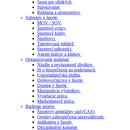
Šport pre všetkých
Stávkovanie
Reklama a sponzorstvo
Subjekty v športe
MOV / SOV
Športové zväzy
Športové kluby
Športovci
Talentovaná mládež
Športoví odborníci
Agenti hráčov a klubov
Organizovanie podujatí
Násilie a neviazanosť divákov
IS o bezpečnosti na podujatiach
Usporiadateľská služba
Dobrovoľníctvo v športe
Doping v športe
Manipulácia výsledkov
Vysielacie práva
Marketingové práva
Riešenie sporov
Športový arbitrážny súd (CAS)
Orgány zabezpečenia spravodlivosti
Judikatúra v športe
Disciplinárne konanie