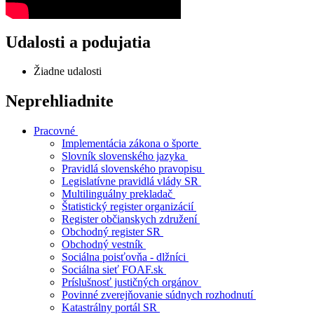
Udalosti a podujatia
Žiadne udalosti
Neprehliadnite
Pracovné
Implementácia zákona o športe
Slovník slovenského jazyka
Pravidlá slovenského pravopisu
Legislatívne pravidlá vlády SR
Multilinguálny prekladač
Štatistický register organizácií
Register občianskych združení
Obchodný register SR
Obchodný vestník
Sociálna poisťovňa - dlžníci
Sociálna sieť FOAF.sk
Príslušnosť justičných orgánov
Povinné zverejňovanie súdnych rozhodnutí
Katastrálny portál SR