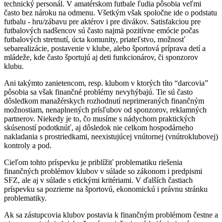
technický personál. V amatérskom futbale ľudia pôsobia veľmi
často bez nároku na odmenu. Všetkým však spoločne ide o podstatu
futbalu - hru/zábavu pre aktérov i pre divákov. Satisfakciou pre
futbalových nadšencov sú často najmä pozitívne emócie počas
futbalových stretnutí, úcta komunity, priateľstvo, možnosť
sebarealizácie, postavenie v klube, alebo športová príprava detí a
mládeže, kde často športujú aj deti funkcionárov, či sponzorov
klubu.
Ani takýmto zanietencom, resp. klubom v ktorých títo “darcovia”
pôsobia sa však finančné problémy nevyhýbajú. Tie sú často
dôsledkom manažérskych rozhodnutí neprimeraných finančným
možnostiam, nenaplnených prísľubov od sponzorov, reklamných
partnerov. Niekedy je to, čo musíme s nádychom praktických
skúseností podotknúť, aj dôsledok nie celkom hospodárneho
nakladania s prostriedkami, neexistujúcej vnútornej (vnútroklubovej)
kontroly a pod.
Cieľom tohto príspevku je priblížiť problematiku riešenia
finančných problémov klubov v súlade so zákonom i predpismi
SFZ, ale aj v súlade s etickými kritériami. V ďalších častiach
príspevku sa pozrieme na športovú, ekonomickú i právnu stránku
problematiky.
Ak sa zástupcovia klubov postavia k finančným problémom čestne a