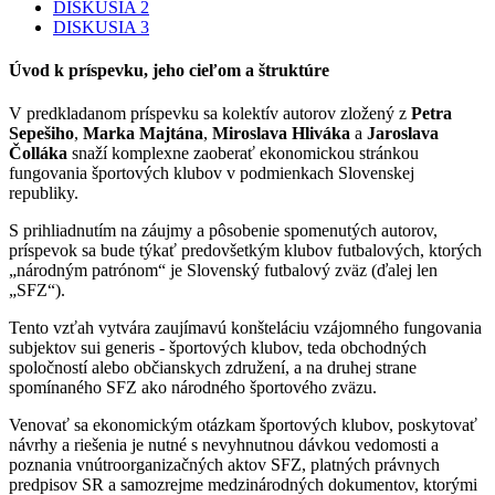
DISKUSIA 2
DISKUSIA 3
Úvod k príspevku, jeho cieľom a štruktúre
V predkladanom príspevku sa kolektív autorov zložený z
Petra
Sepešiho
,
Marka Majtána
,
Miroslava Hliváka
a
Jaroslava
Čolláka
snaží komplexne zaoberať ekonomickou stránkou
fungovania športových klubov v podmienkach Slovenskej
republiky.
S prihliadnutím na záujmy a pôsobenie spomenutých autorov,
príspevok sa bude týkať predovšetkým klubov futbalových, ktorých
„národným patrónom“ je Slovenský futbalový zväz (ďalej len
„SFZ“).
Tento vzťah vytvára zaujímavú konšteláciu vzájomného fungovania
subjektov sui generis - športových klubov, teda obchodných
spoločností alebo občianskych združení, a na druhej strane
spomínaného SFZ ako národného športového zväzu.
Venovať sa ekonomickým otázkam športových klubov, poskytovať
návrhy a riešenia je nutné s nevyhnutnou dávkou vedomosti a
poznania vnútroorganizačných aktov SFZ, platných právnych
predpisov SR a samozrejme medzinárodných dokumentov, ktorými