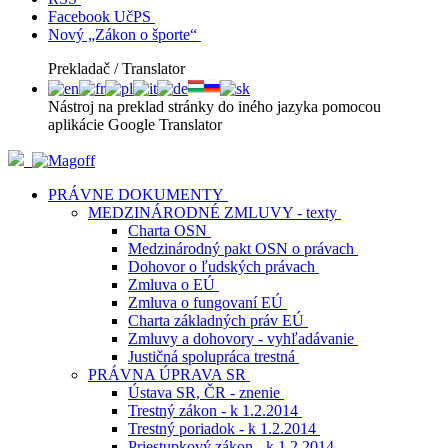
Facebook UčPS
Nový „Zákon o športe“
Prekladač / Translator
Nástroj na preklad stránky do iného jazyka pomocou
aplikácie Google Translator
PRÁVNE DOKUMENTY
MEDZINÁRODNÉ ZMLUVY - texty
Charta OSN
Medzinárodný pakt OSN o právach
Dohovor o ľudských právach
Zmluva o EÚ
Zmluva o fungovaní EÚ
Charta základných práv EÚ
Zmluvy a dohovory - vyhľadávanie
Justičná spolupráca trestná
PRÁVNA ÚPRAVA SR
Ústava SR, ČR - znenie
Trestný zákon - k 1.2.2014
Trestný poriadok - k 1.2.2014
Priestupkový zákon - k 1.2.2014