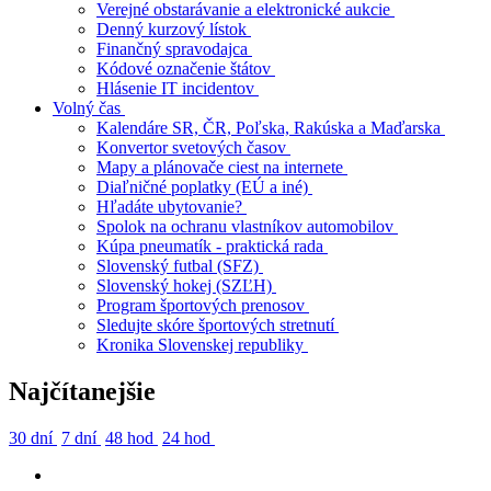
Verejné obstarávanie a elektronické aukcie
Denný kurzový lístok
Finančný spravodajca
Kódové označenie štátov
Hlásenie IT incidentov
Volný čas
Kalendáre SR, ČR, Poľska, Rakúska a Maďarska
Konvertor svetových časov
Mapy a plánovače ciest na internete
Diaľničné poplatky (EÚ a iné)
Hľadáte ubytovanie?
Spolok na ochranu vlastníkov automobilov
Kúpa pneumatík - praktická rada
Slovenský futbal (SFZ)
Slovenský hokej (SZĽH)
Program športových prenosov
Sledujte skóre športových stretnutí
Kronika Slovenskej republiky
Najčítanejšie
30 dní
7 dní
48 hod
24 hod