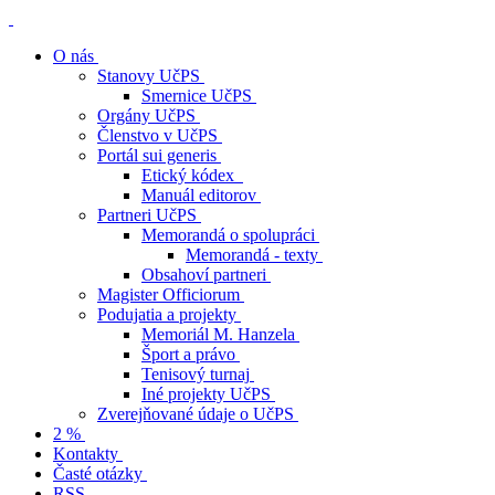
O nás
Stanovy UčPS
Smernice UčPS
Orgány UčPS
Členstvo v UčPS
Portál sui generis
Etický kódex
Manuál editorov
Partneri UčPS
Memorandá o spolupráci
Memorandá - texty
Obsahoví partneri
Magister Officiorum
Podujatia a projekty
Memoriál M. Hanzela
Šport a právo
Tenisový turnaj
Iné projekty UčPS
Zverejňované údaje o UčPS
2 %
Kontakty
Časté otázky
RSS