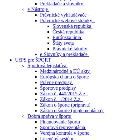
Prekladače a slovníky
e-Nástroje
Právnické vyhľadávače
Právnické webové stránky
Slovenská repubika
Česká republika
Európska únia
Štáty sveta
Právnické fakulty
e-Slovníky a prekladače
UčPS pre ŠPORT
Športová legislatíva
Medzinárodné a EÚ akty
Európska charta o športe
Právne predpisy
Športové predpisy
Zákon č. 440/2015 Z.z.
Zákon č. 1/2014 Z.z.
Zákon o športe (príprava)
Zákon o športe (implementácia)
Dobrá správa v športe
Financovanie športu
Športová reprezentácia
Verejná kontrola v športe
Licenčný systém