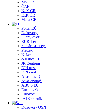
MV ČR
ČAK
NoK ČR
ExK ČR
Mapa ČR
Portál EÚ
Dohovory
Súdny dvor
EUR-Lex
Sumár EÚ Leg
PreLex
N-Lex
e-Justice EÚ
JR Centrum
EJN trest
EJN civil
Atlas trestný
Atlas civilný
ABC o EÚ
Euractiv.sk
Eurovoc
IATE slovník
Dohovory OSN