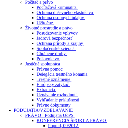
Počítač a právo
Počítačová kriminalita
Ochrana duševného vlastníctva
Ochrana osobných údajov
Užitočné
Životné prostredie a právo
Posudzovanie vplyvov
Jadrová bezpečnosť
Ochrana prírody a krajiny
Spoločenské zvieratá
Chránené druhy
Poľovníctvo
Justičná spolupráca
Právna pomoc
Delegácia trestného konania
Trestné oznámenie
Európsky zatykač
Extradícia
Uznávanie rozhodnutí
Vyhľadanie príslušnosti
Právne dokumenty
PODUJATIA/VZDELÁVANIE
PRÁVO - Podujatia UčPS
KONFERENCIA ŠPORT A PRÁVO
Poprad, 09/2012