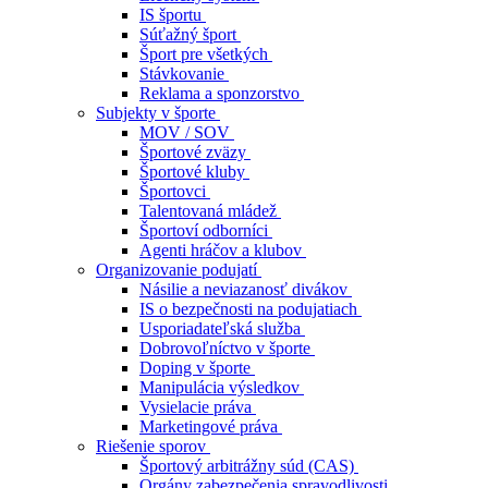
IS športu
Súťažný šport
Šport pre všetkých
Stávkovanie
Reklama a sponzorstvo
Subjekty v športe
MOV / SOV
Športové zväzy
Športové kluby
Športovci
Talentovaná mládež
Športoví odborníci
Agenti hráčov a klubov
Organizovanie podujatí
Násilie a neviazanosť divákov
IS o bezpečnosti na podujatiach
Usporiadateľská služba
Dobrovoľníctvo v športe
Doping v športe
Manipulácia výsledkov
Vysielacie práva
Marketingové práva
Riešenie sporov
Športový arbitrážny súd (CAS)
Orgány zabezpečenia spravodlivosti