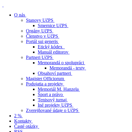
O nás
Stanovy UčPS
Smernice UčPS
Orgány UčPS
Členstvo v UčPS
Portál sui generis
Etický kódex
Manuál editorov
Partneri UčPS
Memorandá o spolupráci
Memorandá - texty
Obsahoví partneri
Magister Officiorum
Podujatia a projekty
Memoriál M. Hanzela
Šport a právo
Tenisový turnaj
Iné projekty UčPS
Zverejňované údaje o UčPS
2 %
Kontakty
Časté otázky
RSS