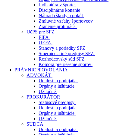
Judikatúra v športe
Disciplinárne konanie
Náhrada škody a pokút
Zmluvné vzťahy športovcov
Zranenie protihráča
UčPS pre SFZ
FIFA
UEFA
Stanovy a poriadky SFZ
Smernice a iné predpisy SFZ
Rozhodcovský súd SFZ
Komora pre riešenie sporov
PRÁVNICI/POVOLANIA
ADVOKÁT
Udalosti a podujatia
Orgány a inštitúcie
Užitočné
PROKURÁTOR
Statusové predpisy
Udalosti a podujatia
Orgány a inštitúcie
Užitočné
SUDCA
Udalosti a podujatia
Orgány a inštitúcie