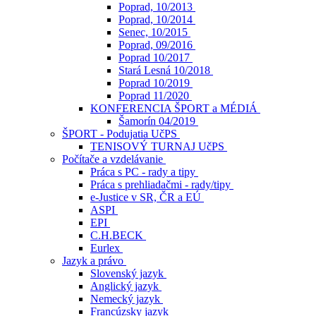
Poprad, 10/2013
Poprad, 10/2014
Senec, 10/2015
Poprad, 09/2016
Poprad 10/2017
Stará Lesná 10/2018
Poprad 10/2019
Poprad 11/2020
KONFERENCIA ŠPORT a MÉDIÁ
Šamorín 04/2019
ŠPORT - Podujatia UčPS
TENISOVÝ TURNAJ UčPS
Počítače a vzdelávanie
Práca s PC - rady a tipy
Práca s prehliadačmi - rady/tipy
e-Justice v SR, ČR a EÚ
ASPI
EPI
C.H.BECK
Eurlex
Jazyk a právo
Slovenský jazyk
Anglický jazyk
Nemecký jazyk
Francúzsky jazyk