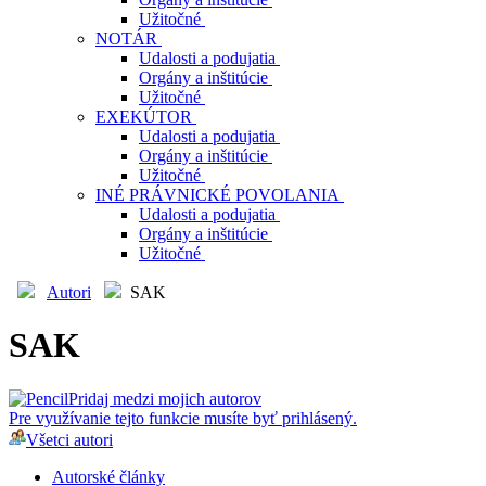
Užitočné
NOTÁR
Udalosti a podujatia
Orgány a inštitúcie
Užitočné
EXEKÚTOR
Udalosti a podujatia
Orgány a inštitúcie
Užitočné
INÉ PRÁVNICKÉ POVOLANIA
Udalosti a podujatia
Orgány a inštitúcie
Užitočné
Autori
SAK
SAK
Pridaj medzi mojich autorov
Pre využívanie tejto funkcie musíte byť prihlásený.
Všetci autori
Autorské články