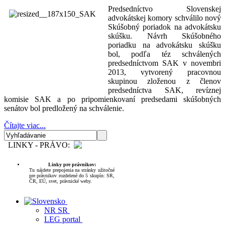
Predsedníctvo Slovenskej
advokátskej komory schválilo nový
Skúšobný poriadok na advokátsku
skúšku. Návrh Skúšobného
poriadku na advokátsku skúšku
bol, podľa téz schválených
predsedníctvom SAK v novembri
2013, vytvorený pracovnou
skupinou zloženou z členov
predsedníctva SAK, revíznej
komisie SAK a po pripomienkovaní predsedami skúšobných
senátov bol predložený na schválenie.
Čítajte viac...
LINKY - PRÁVO:
Linky pre právnikov:
Tu nájdete prepojenia na stránky užitočné
pre právnikov rozdelené do 5 skupín: SR,
ČR, EÚ, svet, právnické weby.
NR SR
LEG portal