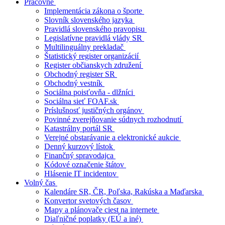
Pracovné
Implementácia zákona o športe
Slovník slovenského jazyka
Pravidlá slovenského pravopisu
Legislatívne pravidlá vlády SR
Multilinguálny prekladač
Štatistický register organizácií
Register občianskych združení
Obchodný register SR
Obchodný vestník
Sociálna poisťovňa - dlžníci
Sociálna sieť FOAF.sk
Príslušnosť justičných orgánov
Povinné zverejňovanie súdnych rozhodnutí
Katastrálny portál SR
Verejné obstarávanie a elektronické aukcie
Denný kurzový lístok
Finančný spravodajca
Kódové označenie štátov
Hlásenie IT incidentov
Volný čas
Kalendáre SR, ČR, Poľska, Rakúska a Maďarska
Konvertor svetových časov
Mapy a plánovače ciest na internete
Diaľničné poplatky (EÚ a iné)