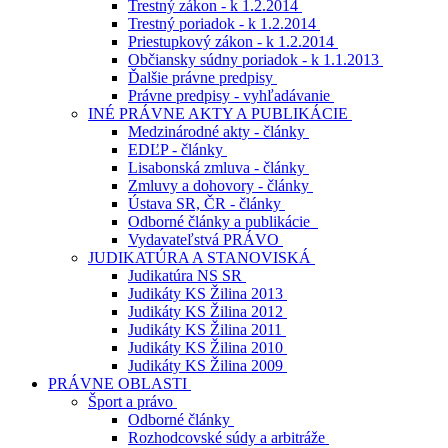
Trestný zákon - k 1.2.2014
Trestný poriadok - k 1.2.2014
Priestupkový zákon - k 1.2.2014
Občiansky súdny poriadok - k 1.1.2013
Ďalšie právne predpisy
Právne predpisy - vyhľadávanie
INÉ PRÁVNE AKTY A PUBLIKÁCIE
Medzinárodné akty - články
EDĽP - články
Lisabonská zmluva - články
Zmluvy a dohovory - články
Ústava SR, ČR - články
Odborné články a publikácie
Vydavateľstvá PRÁVO
JUDIKATÚRA A STANOVISKÁ
Judikatúra NS SR
Judikáty KS Žilina 2013
Judikáty KS Žilina 2012
Judikáty KS Žilina 2011
Judikáty KS Žilina 2010
Judikáty KS Žilina 2009
PRÁVNE OBLASTI
Šport a právo
Odborné články
Rozhodcovské súdy a arbitráže