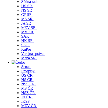
Súdna rada
ÚS SR
NS SR
GP SR
MS SR
JA SR
MZV SR
MV SR
SAK
NK SR
SKE
KaPor
Verejná správa
Mapa SR
Senát
Predpisy
ÚS ČR
NS ČR
NSS ČR
MS ČR
NSZ ČR
JA ČR
IKSP
MZV ČR