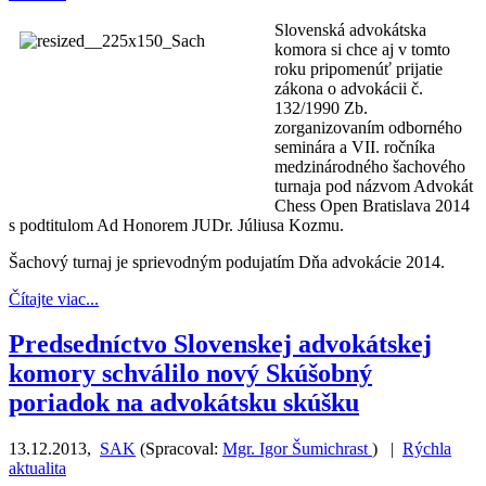
Slovenská advokátska
komora si chce aj v tomto
roku pripomenúť prijatie
zákona o advokácii č.
132/1990 Zb.
zorganizovaním odborného
seminára a VII. ročníka
medzinárodného šachového
turnaja pod názvom Advokát
Chess Open Bratislava 2014
s podtitulom Ad Honorem JUDr. Júliusa Kozmu.
Šachový turnaj je sprievodným podujatím Dňa advokácie 2014.
Čítajte viac...
Predsedníctvo Slovenskej advokátskej
komory schválilo nový Skúšobný
poriadok na advokátsku skúšku
13.12.2013
,
SAK
(
Spracoval:
Mgr. Igor Šumichrast
)
|
Rýchla
aktualita