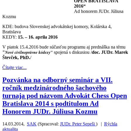
OPEN BRATISLAVA
2016“
Ad honorem JUDr. Júliusa
Kozmu
KDE: budova Slovenskej advokátskej komory, Kolárska 4,
Bratislava
KEDY:
15. – 16. apríla 2016
V piatok 15.4.2016 bude súčasťou programu aj prednáška na tému
Nové civilnoprávne kódexy"
"
spojená s diskusiou /
doc. JUDr. Marek
Števček, PhD.
/
Čítajte viac...
Pozvánka na odborný seminár a VII.
ročník medzinárodného šachového
turnaja pod názvom Advokát Chess Open
Bratislava 2014 s podtitulom Ad
Honorem JUDr. Júliusa Kozmu
14.03.2014
,
SAK
(
Spracoval:
JUDr. Peter Sepeši
)
|
Rýchla
aktualita