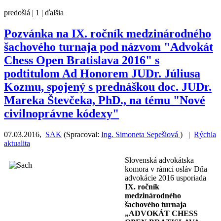
predošlá |
1
| ďalšia
Pozvánka na IX. ročník medzinárodného
šachového turnaja pod názvom "Advokát
Chess Open Bratislava 2016" s
podtitulom Ad Honorem JUDr. Júliusa
Kozmu, spojený s prednáškou doc. JUDr.
Mareka Števčeka, PhD., na tému "Nové
civilnoprávne kódexy"
07.03.2016
,
SAK
(
Spracoval:
Ing. Simoneta Sepešiová
)
|
Rýchla
aktualita
Slovenská advokátska
komora v rámci osláv Dňa
advokácie 2016 usporiada
IX. ročník
medzinárodného
šachového turnaja
„ADVOKÁT CHESS