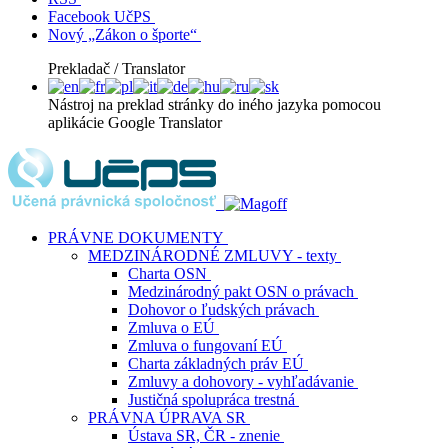
Facebook UčPS
Nový „Zákon o športe“
Prekladač / Translator
Nástroj na preklad stránky do iného jazyka pomocou
aplikácie Google Translator
PRÁVNE DOKUMENTY
MEDZINÁRODNÉ ZMLUVY - texty
Charta OSN
Medzinárodný pakt OSN o právach
Dohovor o ľudských právach
Zmluva o EÚ
Zmluva o fungovaní EÚ
Charta základných práv EÚ
Zmluvy a dohovory - vyhľadávanie
Justičná spolupráca trestná
PRÁVNA ÚPRAVA SR
Ústava SR, ČR - znenie