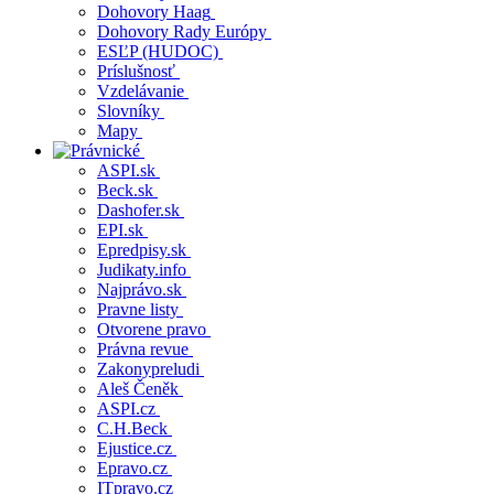
Dohovory Haag
Dohovory Rady Európy
ESĽP (HUDOC)
Príslušnosť
Vzdelávanie
Slovníky
Mapy
ASPI.sk
Beck.sk
Dashofer.sk
EPI.sk
Epredpisy.sk
Judikaty.info
Najprávo.sk
Pravne listy
Otvorene pravo
Právna revue
Zakonypreludi
Aleš Čeněk
ASPI.cz
C.H.Beck
Ejustice.cz
Epravo.cz
ITpravo.cz