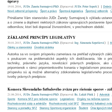
úpravy
19.01.2016
JUDr. Žaneta Surmajová PhD.
Spracoval:
JUDr. Peter Sepeši
,
(
)
|
Dobrá 
Nové odborné príspevky
Šport a právo
Športová legislatíva
Športový odborník
Ú
Prinášame Vám stanovisko JUDr. Žanety Surmajovej k výkladu ustanov
a o zmene a doplnení niektorých zákonov upravujúcich postavenie špo
odborníkov, ktorí boli doposiaľ živnostníkmi, v prechodnom období.
ZÁKLADNÉ PRINCÍPY LEGISLATÍVY
MAGOFF
30.01.2015
JUDr. Žaneta Surmajová PhD.
Spracoval:
Ing. Simoneta Sepešiová
,
(
)
|
A
články a stanoviská
Úvodná stránka
Autorka sa vo svojom príspevku zameriava na prehľad vybraných základ
s poukazom na problematické aspekty ich dodržiavania. Ide o princí
techniky, právneho jazyka, novelizácií právnych predpisov, ako 
pripomienok v rámci pripomienkového konania v legislatívnom proces
príspevku sú aj možné alternatívy zdokonalenia legislatívneho proces
tvorby právnych predpisov.
Komora Slovenského futbalového zväzu pre riešenie sporov - z
21.06.2014
JUDr. Žaneta Surmajová PhD.
Spracoval:
Bc. Lukáš Pitek
,
(
)
|
Advokát
športe
Komora SFZ pre riešenie sporov
Legislatívec
Orgány na riešenia sporov
Rozhodcovské súdy a arbitráže
Rozhodcovský súd SFZ
Slovenský futbalový zvä
Stanovy a poriadky SFZ
Stanovy športovej organizácie
Študent
Únia ligových klu