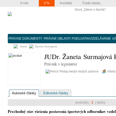
O nás
2 %
Kontakty
Časté otázky
Nový „Zákon o športe“
PRÁVNE DOKUMENTY
PRÁVNE OBLASTI
PODUJATIA/VZDELÁVANIE
Uč
Autori
Žaneta Surmajová
JUDr. Žaneta Surmajová 
Právnik v legislatíve
Pridaj medzi mojich autorov
Všetci
Autorské články
Editorské články
1
predošlá |
| ďalšia
Prechodný stav riešenia postavenia športových odborníkov vzde