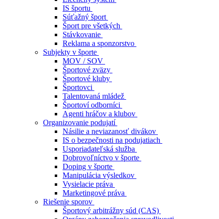
IS športu
Súťažný šport
Šport pre všetkých
Stávkovanie
Reklama a sponzorstvo
Subjekty v športe
MOV / SOV
Športové zväzy
Športové kluby
Športovci
Talentovaná mládež
Športoví odborníci
Agenti hráčov a klubov
Organizovanie podujatí
Násilie a neviazanosť divákov
IS o bezpečnosti na podujatiach
Usporiadateľská služba
Dobrovoľníctvo v športe
Doping v športe
Manipulácia výsledkov
Vysielacie práva
Marketingové práva
Riešenie sporov
Športový arbitrážny súd (CAS)