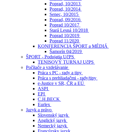
Poprad, 10/2013
Poprad, 10/2014
Senec, 10/2015
Poprad, 09/2016
Poprad 10/2017
Stará Lesná 10/2018
Poprad 10/2019
Poprad 11/2020
KONFERENCIA ŠPORT a MÉDIÁ
Šamorín 04/2019
ŠPORT - Podujatia UčPS
TENISOVÝ TURNAJ UčPS
Počítače a vzdelávanie
Práca s PC - rady a tipy
Práca s prehliadačmi - rady/tipy
e-Justice v SR, ČR a EÚ
ASPI
EPI
C.H.BECK
Eurlex
Jazyk a právo
Slovenský jazyk
Anglický jazyk
Nemecký jazyk
Francúzsky jazyk