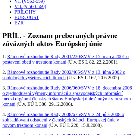
VI. (§ 553-559)
VII. (§ 560-569)
PRÍLOHY
EUROJUST
EZR
PRÍL. - Zoznam preberaných právne
záväzných aktov Európskej únie
1.
Rámcové rozhodnutie Rady 2001/220/SVV z 15. marca 2001 o
postavení obetí v trestnom konaní
(Ú.v. ES L 82, 22.2.2001).
2.
Rámcové rozhodnutie Rady 2002/465/SVV z 13. júna 2002 o
spoločných vyšetrovacích tímoch
(Ú.v. ES L 162, 20.6.2002).
3.
Rámcové rozhodnutie Rady 2006/960/SVV z 18. decembra 2006
o zjednodušení výmeny informácií a spravodajských informácií
medzi orgánmi členských štátov Európskej únie činnými v trestnom
konaní
(Ú.v. EÚ L 386, 29.12.2006).
4.
Rámcové rozhodnutie Rady 2008/675/SVV z 24. júla 2008 o
zohľadňovaní odsúdení v členských štátoch Európskej únie v
novom trestnom konaní
(Ú.v. EÚ L 220, 15.8.2008).