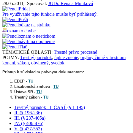
28.05.2011
,
Spracoval:
JUDr. Renata Munková
Pridaj
Pre využívanie tejto funkcie musíte byť prihlásený.
Pošli
odkaz na stránku
oznam o chybe
oznam o neetickom
návrh na doplnenie
Tlač
TÉMATICKÉ OBLASTI:
Trestné právo procesné
POJMY:
Trestný poriadok
,
úplne znenie
,
orgány činné v trestnom
konaní
,
zákon
,
obvinený
,
svedok
Prístup k súvisiacim právnym dokumentom:
EDĽP -
TU
Lisabonská zmluva -
TU
Ústava SR -
TU
Trestný zákon -
TU
Trestný poriadok - I. ČASŤ (§ 1-195)
II. (§ 196-236)
III. (§ 237-405a)
IV. (§ 406-476)
V. (§ 477-552)