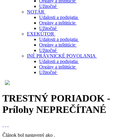
Orgány a inštitúcie
Užitočné
NOTÁR
Udalosti a podujatia
Orgány a inštitúcie
Užitočné
EXEKÚTOR
Udalosti a podujatia
Orgány a inštitúcie
Užitočné
INÉ PRÁVNICKÉ POVOLANIA
Udalosti a podujatia
Orgány a inštitúcie
Užitočné
TRESTNÝ PORIADOK -
Prílohy
NEPREČÍTANÉ
Článok bol nastavený ako
.