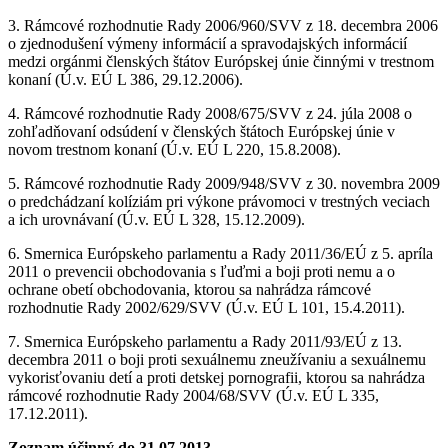
3. Rámcové rozhodnutie Rady 2006/960/SVV z 18. decembra 2006
o zjednodušení výmeny informácií a spravodajských informácií
medzi orgánmi členských štátov Európskej únie činnými v trestnom
konaní (Ú.v. EÚ L 386, 29.12.2006).
4. Rámcové rozhodnutie Rady 2008/675/SVV z 24. júla 2008 o
zohľadňovaní odsúdení v členských štátoch Európskej únie v
novom trestnom konaní (Ú.v. EÚ L 220, 15.8.2008).
5. Rámcové rozhodnutie Rady 2009/948/SVV z 30. novembra 2009
o predchádzaní kolíziám pri výkone právomoci v trestných veciach
a ich urovnávaní (Ú.v. EÚ L 328, 15.12.2009).
6. Smernica Európskeho parlamentu a Rady 2011/36/EÚ z 5. apríla
2011 o prevencii obchodovania s ľuďmi a boji proti nemu a o
ochrane obetí obchodovania, ktorou sa nahrádza rámcové
rozhodnutie Rady 2002/629/SVV (Ú.v. EÚ L 101, 15.4.2011).
7. Smernica Európskeho parlamentu a Rady 2011/93/EÚ z 13.
decembra 2011 o boji proti sexuálnemu zneužívaniu a sexuálnemu
vykorisťovaniu detí a proti detskej pornografii, ktorou sa nahrádza
rámcové rozhodnutie Rady 2004/68/SVV (Ú.v. EÚ L 335,
17.12.2011).
Zoznam účinný do 31.07.2013