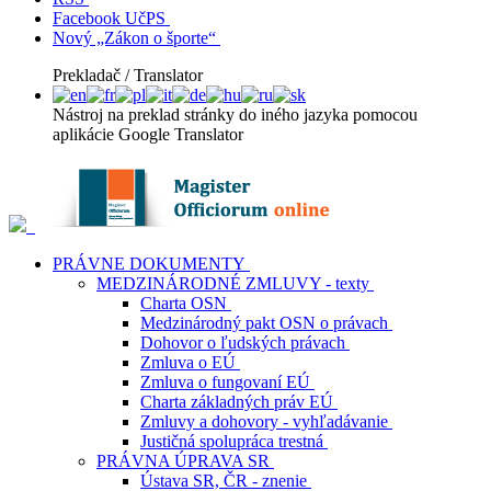
Facebook UčPS
Nový „Zákon o športe“
Prekladač / Translator
Nástroj na preklad stránky do iného jazyka pomocou
aplikácie Google Translator
PRÁVNE DOKUMENTY
MEDZINÁRODNÉ ZMLUVY - texty
Charta OSN
Medzinárodný pakt OSN o právach
Dohovor o ľudských právach
Zmluva o EÚ
Zmluva o fungovaní EÚ
Charta základných práv EÚ
Zmluvy a dohovory - vyhľadávanie
Justičná spolupráca trestná
PRÁVNA ÚPRAVA SR
Ústava SR, ČR - znenie