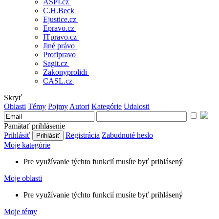
ASPI.cz
C.H.Beck
Ejustice.cz
Epravo.cz
ITpravo.cz
Jiné právo
Profipravo
Sagit.cz
Zakonyprolidi
CASL.cz
Skryť
Oblasti
Témy
Pojmy
Autori
Kategórie
Udalosti
Pamätať prihlásenie
Prihlásiť
Registrácia
Zabudnuté heslo
Moje kategórie
Pre využívanie týchto funkcií musíte byť prihlásený
Moje oblasti
Pre využívanie týchto funkcií musíte byť prihlásený
Moje témy