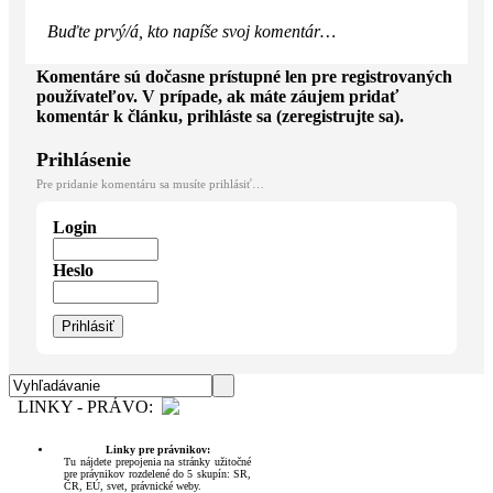
Buďte prvý/á, kto napíše svoj komentár…
Komentáre sú dočasne prístupné len pre registrovaných
používateľov. V prípade, ak máte záujem pridať
komentár k článku, prihláste sa (zeregistrujte sa).
Prihlásenie
Pre pridanie komentáru sa musíte prihlásiť…
Login
Heslo
LINKY - PRÁVO:
Linky pre právnikov:
Tu nájdete prepojenia na stránky užitočné
pre právnikov rozdelené do 5 skupín: SR,
ČR, EÚ, svet, právnické weby.