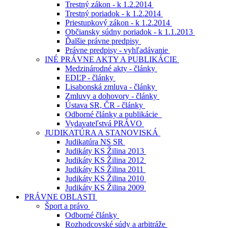
Trestný zákon - k 1.2.2014
Trestný poriadok - k 1.2.2014
Priestupkový zákon - k 1.2.2014
Občiansky súdny poriadok - k 1.1.2013
Ďalšie právne predpisy
Právne predpisy - vyhľadávanie
INÉ PRÁVNE AKTY A PUBLIKÁCIE
Medzinárodné akty - články
EDĽP - články
Lisabonská zmluva - články
Zmluvy a dohovory - články
Ústava SR, ČR - články
Odborné články a publikácie
Vydavateľstvá PRÁVO
JUDIKATÚRA A STANOVISKÁ
Judikatúra NS SR
Judikáty KS Žilina 2013
Judikáty KS Žilina 2012
Judikáty KS Žilina 2011
Judikáty KS Žilina 2010
Judikáty KS Žilina 2009
PRÁVNE OBLASTI
Šport a právo
Odborné články
Rozhodcovské súdy a arbitráže