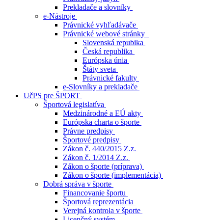
Prekladače a slovníky
e-Nástroje
Právnické vyhľadávače
Právnické webové stránky
Slovenská repubika
Česká republika
Európska únia
Štáty sveta
Právnické fakulty
e-Slovníky a prekladače
UčPS pre ŠPORT
Športová legislatíva
Medzinárodné a EÚ akty
Európska charta o športe
Právne predpisy
Športové predpisy
Zákon č. 440/2015 Z.z.
Zákon č. 1/2014 Z.z.
Zákon o športe (príprava)
Zákon o športe (implementácia)
Dobrá správa v športe
Financovanie športu
Športová reprezentácia
Verejná kontrola v športe
Licenčný systém