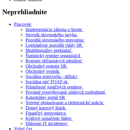
Neprehliadnite
Pracovné
Implementácia zákona o športe
Slovník slovenského jazyka
Pravidlá slovenského pravopisu
Legislatívne pravidlá vlády SR
Multilinguálny prekladač
Štatistický register organizácií
Register občianskych združení
Obchodný register SR
Obchodný vestník
Sociálna poisťovňa - dlžníci
Sociálna sieť FOAF.sk
Príslušnosť justičných orgánov
Povinné zverejňovanie súdnych rozhodnutí
Katastrálny portál SR
Verejné obstarávanie a elektronické aukcie
Denný kurzový lístok
Finančný spravodajca
Kódové označenie štátov
Hlásenie IT incidentov
Volný čas