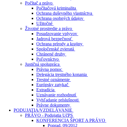
Počítač a právo
Počítačová kriminalita
Ochrana duševného vlastníctva
Ochrana osobných údajov
Užitočné
Životné prostredie a právo
Posudzovanie vplyvov
Jadrová bezpečnosť
Ochrana prírody a krajiny
Spoločenské zvieratá
Chránené druhy
Poľovníctvo
Justičná spolupráca
Právna pomoc
Delegácia trestného konania
Trestné oznámenie
Európsky zatykač
Extradícia
Uznávanie rozhodnutí
Vyhľadanie príslušnosti
Právne dokumenty
PODUJATIA/VZDELÁVANIE
PRÁVO - Podujatia UčPS
KONFERENCIA ŠPORT A PRÁVO
Poprad, 09/2012