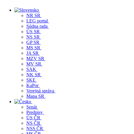
NR SR
LEG portal
Súdna rada
ÚS SR
NS SR
GP SR
MS SR
JA SR
MZV SR
MV SR
SAK
NK SR
SKE
KaPor
Verejná správa
Mapa SR
Senát
Predpisy
ÚS ČR
NS ČR
NSS ČR
MS ČR