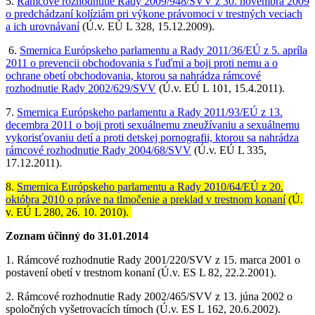
5.
Rámcové rozhodnutie Rady 2009/948/SVV z 30. novembra 2009
o predchádzaní kolíziám pri výkone právomoci v trestných veciach
a ich urovnávaní
(Ú.v. EÚ L 328, 15.12.2009).
6.
Smernica Európskeho parlamentu a Rady 2011/36/EÚ z 5. apríla
2011 o prevencii obchodovania s ľuďmi a boji proti nemu a o
ochrane obetí obchodovania, ktorou sa nahrádza rámcové
rozhodnutie Rady 2002/629/SVV
(Ú.v. EÚ L 101, 15.4.2011).
7.
Smernica Európskeho parlamentu a Rady 2011/93/EÚ z 13.
decembra 2011 o boji proti sexuálnemu zneužívaniu a sexuálnemu
vykorisťovaniu detí a proti detskej pornografii, ktorou sa nahrádza
rámcové rozhodnutie Rady 2004/68/SVV
(Ú.v. EÚ L 335,
17.12.2011).
8.
Smernica Európskeho parlamentu a Rady 2010/64/EÚ z 20.
októbra 2010 o práve na tlmočenie a preklad v trestnom konaní
(Ú.
v. EÚ L 280, 26. 10. 2010).
Zoznam účinný do 31.01.2014
1. Rámcové rozhodnutie Rady 2001/220/SVV z 15. marca 2001 o
postavení obetí v trestnom konaní (Ú.v. ES L 82, 22.2.2001).
2. Rámcové rozhodnutie Rady 2002/465/SVV z 13. júna 2002 o
spoločných vyšetrovacích tímoch (Ú.v. ES L 162, 20.6.2002).