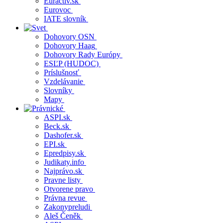
Euractiv.sk
Eurovoc
IATE slovník
Dohovory OSN
Dohovory Haag
Dohovory Rady Európy
ESĽP (HUDOC)
Príslušnosť
Vzdelávanie
Slovníky
Mapy
ASPI.sk
Beck.sk
Dashofer.sk
EPI.sk
Epredpisy.sk
Judikaty.info
Najprávo.sk
Pravne listy
Otvorene pravo
Právna revue
Zakonypreludi
Aleš Čeněk