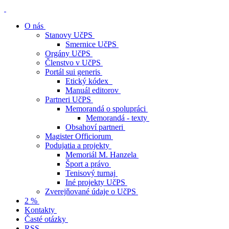
O nás
Stanovy UčPS
Smernice UčPS
Orgány UčPS
Členstvo v UčPS
Portál sui generis
Etický kódex
Manuál editorov
Partneri UčPS
Memorandá o spolupráci
Memorandá - texty
Obsahoví partneri
Magister Officiorum
Podujatia a projekty
Memoriál M. Hanzela
Šport a právo
Tenisový turnaj
Iné projekty UčPS
Zverejňované údaje o UčPS
2 %
Kontakty
Časté otázky
RSS