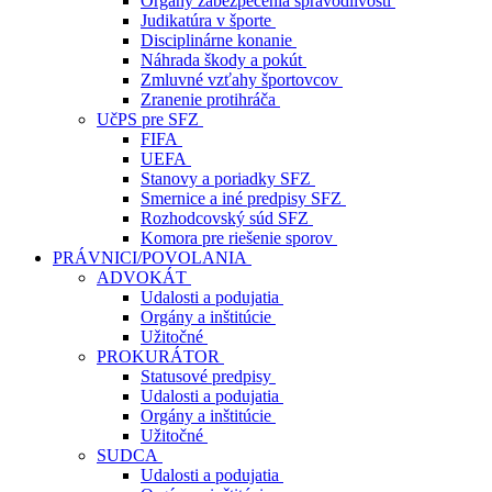
Orgány zabezpečenia spravodlivosti
Judikatúra v športe
Disciplinárne konanie
Náhrada škody a pokút
Zmluvné vzťahy športovcov
Zranenie protihráča
UčPS pre SFZ
FIFA
UEFA
Stanovy a poriadky SFZ
Smernice a iné predpisy SFZ
Rozhodcovský súd SFZ
Komora pre riešenie sporov
PRÁVNICI/POVOLANIA
ADVOKÁT
Udalosti a podujatia
Orgány a inštitúcie
Užitočné
PROKURÁTOR
Statusové predpisy
Udalosti a podujatia
Orgány a inštitúcie
Užitočné
SUDCA
Udalosti a podujatia