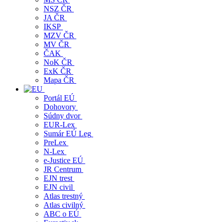
NSZ ČR
JA ČR
IKSP
MZV ČR
MV ČR
ČAK
NoK ČR
ExK ČR
Mapa ČR
Portál EÚ
Dohovory
Súdny dvor
EUR-Lex
Sumár EÚ Leg
PreLex
N-Lex
e-Justice EÚ
JR Centrum
EJN trest
EJN civil
Atlas trestný
Atlas civilný
ABC o EÚ