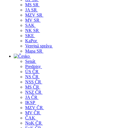
MS SR
JA SR
MZV SR
MV SR
SAK
NK SR
SKE
KaPor
Verejná správa
Mapa SR
Senát
Predpisy
ÚS ČR
NS ČR
NSS ČR
MS ČR
NSZ ČR
JA ČR
IKSP
MZV ČR
MV ČR
ČAK
NoK ČR