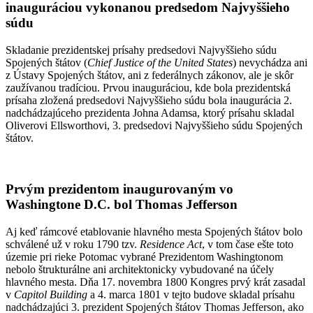
inauguráciou vykonanou predsedom Najvyššieho
súdu
Skladanie prezidentskej prísahy predsedovi Najvyššieho súdu
Spojených štátov (
Chief Justice of the United States
) nevychádza ani
z Ústavy Spojených štátov, ani z federálnych zákonov, ale je skôr
zaužívanou tradíciou. Prvou inauguráciou, kde bola prezidentská
prísaha zložená predsedovi Najvyššieho súdu bola inaugurácia 2.
nadchádzajúceho prezidenta Johna Adamsa, ktorý prísahu skladal
Oliverovi Ellsworthovi, 3. predsedovi Najvyššieho súdu Spojených
štátov.
Prvým prezidentom inaugurovaným vo
Washingtone D.C. bol Thomas Jefferson
Aj keď rámcové etablovanie hlavného mesta Spojených štátov bolo
schválené už v roku 1790 tzv.
Residence Act
, v tom čase ešte toto
územie pri rieke Potomac vybrané Prezidentom Washingtonom
nebolo štrukturálne ani architektonicky vybudované na účely
hlavného mesta. Dňa 17. novembra 1800 Kongres prvý krát zasadal
v
Capitol Building
a 4. marca 1801 v tejto budove skladal prísahu
nadchádzajúci 3. prezident Spojených štátov Thomas Jefferson, ako