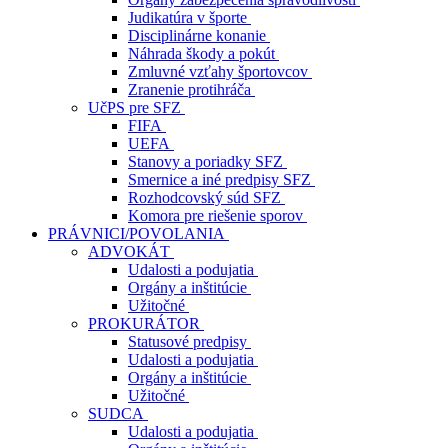
Judikatúra v športe
Disciplinárne konanie
Náhrada škody a pokút
Zmluvné vzťahy športovcov
Zranenie protihráča
UčPS pre SFZ
FIFA
UEFA
Stanovy a poriadky SFZ
Smernice a iné predpisy SFZ
Rozhodcovský súd SFZ
Komora pre riešenie sporov
PRÁVNICI/POVOLANIA
ADVOKÁT
Udalosti a podujatia
Orgány a inštitúcie
Užitočné
PROKURÁTOR
Statusové predpisy
Udalosti a podujatia
Orgány a inštitúcie
Užitočné
SUDCA
Udalosti a podujatia