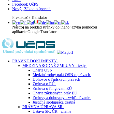
Facebook UčPS
Nový „Zákon o športe“
Prekladač / Translator
Nástroj na preklad stránky do iného jazyka pomocou
aplikácie Google Translator
PRÁVNE DOKUMENTY
MEDZINÁRODNÉ ZMLUVY - texty
Charta OSN
Medzinárodný pakt OSN o právach
Dohovor o ľudských právach
Zmluva o EÚ
Zmluva o fungovaní EÚ
Charta základných práv EÚ
Zmluvy a dohovory - vyhľadávanie
Justičná spolupráca trestná
PRÁVNA ÚPRAVA SR
Ústava SR, ČR - znenie