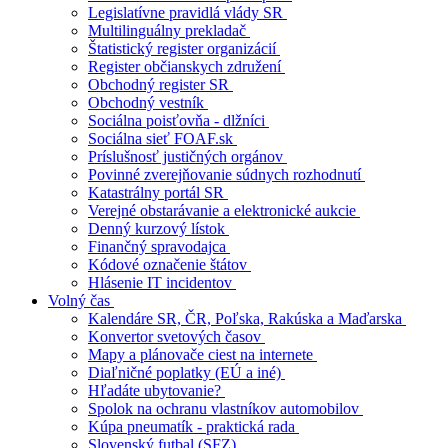
Legislatívne pravidlá vlády SR
Multilinguálny prekladač
Štatistický register organizácií
Register občianskych združení
Obchodný register SR
Obchodný vestník
Sociálna poisťovňa - dlžníci
Sociálna sieť FOAF.sk
Príslušnosť justičných orgánov
Povinné zverejňovanie súdnych rozhodnutí
Katastrálny portál SR
Verejné obstarávanie a elektronické aukcie
Denný kurzový lístok
Finančný spravodajca
Kódové označenie štátov
Hlásenie IT incidentov
Volný čas
Kalendáre SR, ČR, Poľska, Rakúska a Maďarska
Konvertor svetových časov
Mapy a plánovače ciest na internete
Diaľničné poplatky (EÚ a iné)
Hľadáte ubytovanie?
Spolok na ochranu vlastníkov automobilov
Kúpa pneumatík - praktická rada
Slovenský futbal (SFZ)