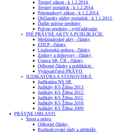
Trestný zákon - k 1.2.2014
Trestný poriadok - k 1.2.2014
Priestupkový zákon - k 1.2.2014
Občiansky súdny poriadok - k 1.1.2013
Ďalšie právne predpisy
Právne predpisy - vyhľadávanie
INÉ PRÁVNE AKTY A PUBLIKÁCIE
Medzinárodné akty - články
EDĽP - články
Lisabonská zmluva - články
Zmluvy a dohovory - články
Ústava SR, ČR - články
Odborné články a publikácie
Vydavateľstvá PRÁVO
JUDIKATÚRA A STANOVISKÁ
Judikatúra NS SR
Judikáty KS Žilina 2013
Judikáty KS Žilina 2012
Judikáty KS Žilina 2011
Judikáty KS Žilina 2010
Judikáty KS Žilina 2009
PRÁVNE OBLASTI
Šport a právo
Odborné články
Rozhodcovské súdy a arbitráže