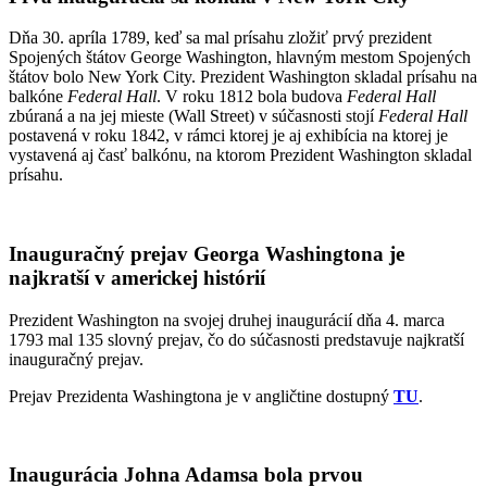
Dňa 30. apríla 1789, keď sa mal prísahu zložiť prvý prezident
Spojených štátov George Washington, hlavným mestom Spojených
štátov bolo New York City. Prezident Washington skladal prísahu na
balkóne
Federal Hall
. V roku 1812 bola budova
Federal Hall
zbúraná a na jej mieste (Wall Street) v súčasnosti stojí
Federal Hall
postavená v roku 1842, v rámci ktorej je aj exhibícia na ktorej je
vystavená aj časť balkónu, na ktorom Prezident Washington skladal
prísahu.
Inauguračný prejav Georga Washingtona je
najkratší v americkej histórií
Prezident Washington na svojej druhej inaugurácií dňa 4. marca
1793 mal 135 slovný prejav, čo do súčasnosti predstavuje najkratší
inauguračný prejav.
Prejav Prezidenta Washingtona je v angličtine dostupný
TU
.
Inaugurácia Johna Adamsa bola prvou