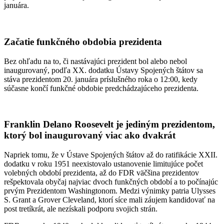
januára.
Začatie funkčného obdobia prezidenta
Bez ohľadu na to, či nastávajúci prezident bol alebo nebol
inaugurovaný, podľa XX. dodatku Ústavy Spojených štátov sa
stáva prezidentom 20. januára príslušného roka o 12:00, kedy
súčasne končí funkčné obdobie predchádzajúceho prezidenta.
Franklin Delano Roosevelt je jediným prezidentom,
ktorý bol inaugurovaný viac ako dvakrát
Napriek tomu, že v Ústave Spojených štátov až do ratifikácie XXII.
dodatku v roku 1951 neexistovalo ustanovenie limitujúce počet
volebných období prezidenta, až do FDR väčšina prezidentov
rešpektovala obyčaj najviac dvoch funkčných období a to počínajúc
prvým Prezidentom Washingtonom. Medzi výnimky patria Ulysses
S. Grant a Grover Cleveland, ktorí síce mali záujem kandidovať na
post tretíkrát, ale nezískali podporu svojich strán.