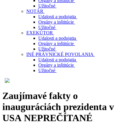
Orgány a inštitúcie
Užitočné
NOTÁR
Udalosti a podujatia
Orgány a inštitúcie
Užitočné
EXEKÚTOR
Udalosti a podujatia
Orgány a inštitúcie
Užitočné
INÉ PRÁVNICKÉ POVOLANIA
Udalosti a podujatia
Orgány a inštitúcie
Užitočné
Zaujímavé fakty o
inauguráciách prezidenta v
USA
NEPREČÍTANÉ