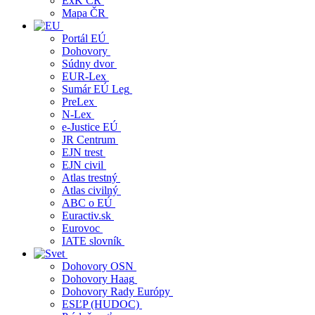
ExK ČR
Mapa ČR
Portál EÚ
Dohovory
Súdny dvor
EUR-Lex
Sumár EÚ Leg
PreLex
N-Lex
e-Justice EÚ
JR Centrum
EJN trest
EJN civil
Atlas trestný
Atlas civilný
ABC o EÚ
Euractiv.sk
Eurovoc
IATE slovník
Dohovory OSN
Dohovory Haag
Dohovory Rady Európy
ESĽP (HUDOC)