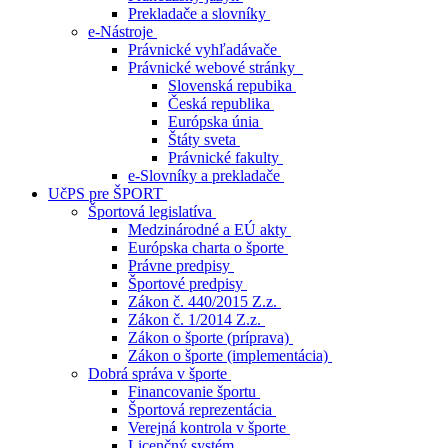
Prekladače a slovníky
e-Nástroje
Právnické vyhľadávače
Právnické webové stránky
Slovenská repubika
Česká republika
Európska únia
Štáty sveta
Právnické fakulty
e-Slovníky a prekladače
UčPS pre ŠPORT
Športová legislatíva
Medzinárodné a EÚ akty
Európska charta o športe
Právne predpisy
Športové predpisy
Zákon č. 440/2015 Z.z.
Zákon č. 1/2014 Z.z.
Zákon o športe (príprava)
Zákon o športe (implementácia)
Dobrá správa v športe
Financovanie športu
Športová reprezentácia
Verejná kontrola v športe
Licenčný systém