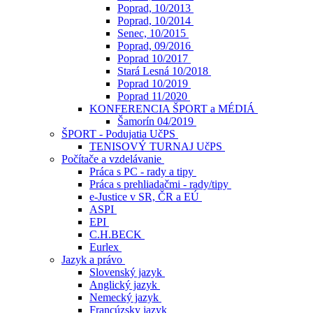
Poprad, 10/2013
Poprad, 10/2014
Senec, 10/2015
Poprad, 09/2016
Poprad 10/2017
Stará Lesná 10/2018
Poprad 10/2019
Poprad 11/2020
KONFERENCIA ŠPORT a MÉDIÁ
Šamorín 04/2019
ŠPORT - Podujatia UčPS
TENISOVÝ TURNAJ UčPS
Počítače a vzdelávanie
Práca s PC - rady a tipy
Práca s prehliadačmi - rady/tipy
e-Justice v SR, ČR a EÚ
ASPI
EPI
C.H.BECK
Eurlex
Jazyk a právo
Slovenský jazyk
Anglický jazyk
Nemecký jazyk
Francúzsky jazyk