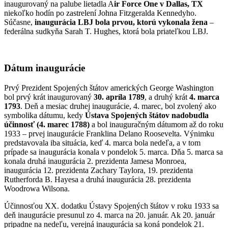
inaugurovaný na palube lietadla A
ir Force One v Dallas, TX
niekoľko hodín po zastrelení Johna Fitzgeralda Kennedyho.
Súčasne,
inaugurácia LBJ bola prvou, ktorú vykonala žena
–
federálna sudkyňa Sarah T. Hughes, ktorá bola priateľkou LBJ.
Dátum inaugurácie
Prvý Prezident Spojených štátov amerických George Washington
bol prvý krát inaugurovaný
30. apríla 1789
, a druhý krát
4. marca
1793
. Deň a mesiac druhej inaugurácie, 4. marec, bol zvolený ako
symbolika dátumu, kedy
Ústava Spojených štátov nadobudla
účinnosť (4. marec 1788)
a bol inauguračným dátumom až do roku
1933 – prvej inaugurácie Franklina Delano Roosevelta. Výnimku
predstavovala iba situácia, keď 4. marca bola nedeľa, a v tom
prípade sa inaugurácia konala v pondelok 5. marca. Dňa 5. marca sa
konala druhá inaugurácia 2. prezidenta Jamesa Monroea,
inaugurácia 12. prezidenta Zachary Taylora, 19. prezidenta
Rutherforda B. Hayesa a druhá inaugurácia 28. prezidenta
Woodrowa Wilsona.
Účinnosťou XX. dodatku Ústavy Spojených štátov v roku 1933 sa
deň inaugurácie presunul zo 4. marca na 20. január. Ak 20. január
pripadne na nedeľu, verejná inaugurácia sa koná pondelok 21.