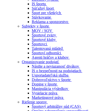
IS športu
Súťažný šport
Šport pre všetkých
Stávkovanie
Reklama a sponzorstvo
Subjekty v športe
MOV / SOV
Športové zväzy
Športové kluby
Športovci
Talentovaná mládež
Športoví odborníci
Agenti hráčov a klubov
Organizovanie podujatí
Násilie a neviazanosť divákov
IS o bezpečnosti na podujatiach
Usporiadateľská služba
Dobrovoľníctvo v športe
Doping v športe
Manipulácia výsledkov
Vysielacie práva
Marketingové práva
Riešenie sporov
Športový arbitrážny súd (CAS)
Orgány zabezpečenia spravodlivosti