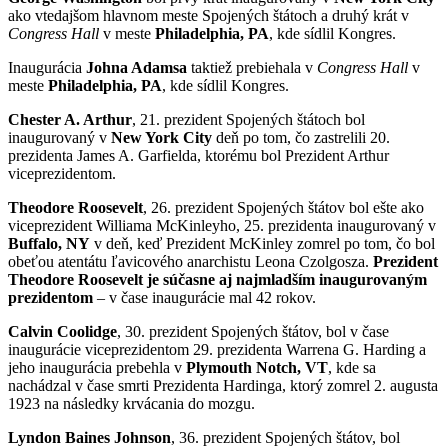
ako vtedajšom hlavnom meste Spojených štátoch a druhý krát v
Congress Hall
v meste
Philadelphia, PA
, kde sídlil Kongres.
Inaugurácia
Johna Adamsa
taktiež prebiehala v
Congress Hall
v
meste
Philadelphia, PA
, kde sídlil Kongres.
Chester A. Arthur
, 21. prezident Spojených štátoch bol
inaugurovaný v
New York City
deň po tom, čo zastrelili 20.
prezidenta James A. Garfielda, ktorému bol Prezident Arthur
viceprezidentom.
Theodore Roosevelt
, 26. prezident Spojených štátov bol ešte ako
viceprezident Williama McKinleyho, 25. prezidenta inaugurovaný v
Buffalo, NY
v deň, keď Prezident McKinley zomrel po tom, čo bol
obeťou atentátu ľavicového anarchistu Leona Czolgosza.
Prezident
Theodore Roosevelt je súčasne aj najmladším inaugurovaným
prezidentom
– v čase inaugurácie mal 42 rokov.
Calvin Coolidge
, 30. prezident Spojených štátov, bol v čase
inaugurácie viceprezidentom 29. prezidenta Warrena G. Harding a
jeho inaugurácia prebehla v
Plymouth Notch, VT
, kde sa
nachádzal v čase smrti Prezidenta Hardinga, ktorý zomrel 2. augusta
1923 na následky krvácania do mozgu.
Lyndon Baines Johnson
, 36. prezident Spojených štátov, bol