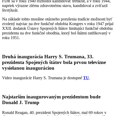
FDR sa v roku 1940 rozhodol kandidovať tretíkrát, a v roku 1944,
napriek výrazne zlému zdravotnému stavu, kandidoval a zvíťazil
štvrtýkrát.
Na základe tohto morálne otázneho porušenia tradície možnosti byť
zvolený najviac na dve funkčné obdobia Kongres v roku 1947 prijal
XXII. dodatok Ústavy Spojených štátov limitujúci funkčné obdobia
prezidenta na dve funkčné obodbia, ktorý bol štátmi ratifikovaný v
roku 1951.
Druhá inaugurácia Harry S. Trumana, 33.
prezidenta Spojených štátov bola prvou televízne
vysielanou inauguráciou
Video inaugurácie Harry S. Trumana je dostupné
TU
.
Najstarším inaugurovaným prezidentom bude
Donald J. Trump
Ronald Reagan, 40. prezident Spojených štátov, mal 69 rokov v