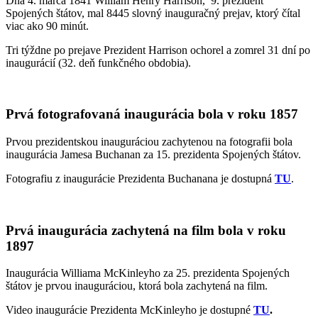
Dňa 4. marca 1841 William Henry Harrison, 9. prezident
Spojených štátov, mal 8445 slovný inauguračný prejav, ktorý čítal
viac ako 90 minút.
Tri týždne po prejave Prezident Harrison ochorel a zomrel 31 dní po
inaugurácií (32. deň funkčného obdobia).
Prvá fotografovaná inaugurácia bola v roku 1857
Prvou prezidentskou inauguráciou zachytenou na fotografii bola
inaugurácia Jamesa Buchanan za 15. prezidenta Spojených štátov.
Fotografiu z inaugurácie Prezidenta Buchanana je dostupná
TU
.
Prvá inaugurácia zachytená na film bola v roku
1897
Inaugurácia Williama McKinleyho za 25. prezidenta Spojených
štátov je prvou inauguráciou, ktorá bola zachytená na film.
Video inaugurácie Prezidenta McKinleyho je dostupné
TU
.