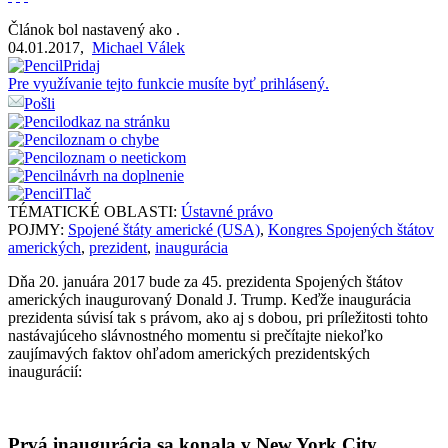
Článok bol nastavený ako
.
04.01.2017
,
Michael Válek
Pridaj
Pre využívanie tejto funkcie musíte byť prihlásený.
Pošli
odkaz na stránku
oznam o chybe
oznam o neetickom
návrh na doplnenie
Tlač
TÉMATICKÉ OBLASTI:
Ústavné právo
POJMY:
Spojené štáty americké (USA)
,
Kongres Spojených štátov
amerických
,
prezident
,
inaugurácia
Dňa 20. januára 2017 bude za 45. prezidenta Spojených štátov
amerických inaugurovaný Donald J. Trump. Keďže inaugurácia
prezidenta súvisí tak s právom, ako aj s dobou, pri príležitosti tohto
nastávajúceho slávnostného momentu si prečítajte niekoľko
zaujímavých faktov ohľadom amerických prezidentských
inaugurácií:
Prvá inaugurácia sa konala v New York City