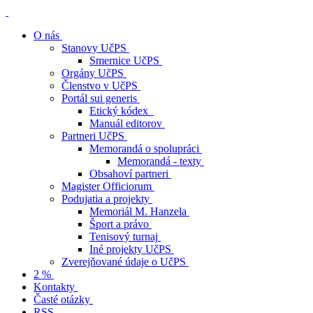
O nás
Stanovy UčPS
Smernice UčPS
Orgány UčPS
Členstvo v UčPS
Portál sui generis
Etický kódex
Manuál editorov
Partneri UčPS
Memorandá o spolupráci
Memorandá - texty
Obsahoví partneri
Magister Officiorum
Podujatia a projekty
Memoriál M. Hanzela
Šport a právo
Tenisový turnaj
Iné projekty UčPS
Zverejňované údaje o UčPS
2 %
Kontakty
Časté otázky
RSS