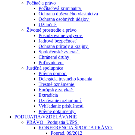
Počítač a právo
Počítačová kriminalita
Ochrana duševného vlastníctva
Ochrana osobných údajov
Užitočné
Životné prostredie a právo
Posudzovanie vplyvov
Jadrová bezpečnosť
Ochrana prírody a krajiny
Spoločenské zvieratá
Chránené druhy
Poľovníctvo
Justičná spolupráca
Právna pomoc
Delegácia trestného konania
Trestné oznámenie
Európsky zatykač
Extradícia
Uznávanie rozhodnutí
Vyhľadanie príslušnosti
Právne dokumenty
PODUJATIA/VZDELÁVANIE
PRÁVO - Podujatia UčPS
KONFERENCIA ŠPORT A PRÁVO
Poprad, 09/2012