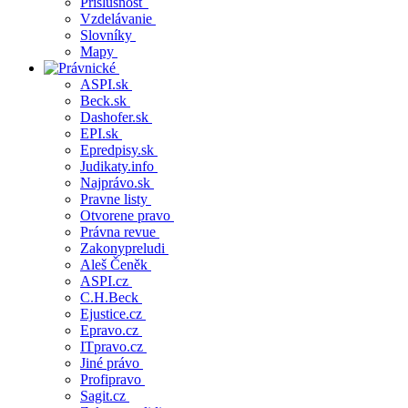
Príslušnosť
Vzdelávanie
Slovníky
Mapy
ASPI.sk
Beck.sk
Dashofer.sk
EPI.sk
Epredpisy.sk
Judikaty.info
Najprávo.sk
Pravne listy
Otvorene pravo
Právna revue
Zakonypreludi
Aleš Čeněk
ASPI.cz
C.H.Beck
Ejustice.cz
Epravo.cz
ITpravo.cz
Jiné právo
Profipravo
Sagit.cz