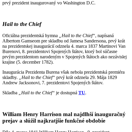
prvý prezident inaugurovaný vo Washington D.C.
Hail to the Chief
Oficiálna prezidentská hymna
„Hail to the Chief“
, napísaná
Albertom Gamseom pre skladbu od Jamesa Sandersona, prvý krát
na prezidentskej inaugurácií odznela 4. marca 1837 Martinovi Van
Burenovi, 8. prezidentovi Spojených štátov, ktorý bol súčasne
prvým prezidentom narodeným v Spojených štátoch ako nezávislej
krajine (5. december 1782).
Inaugurácia Prezidenta Burena však nebola prezidentská premiéra
skladby.
„Hail to the Chief“
prvý krát odznela 29. Mája 1829
Andrew Jacksonovi, 7. prezidentovi Spojených štátov.
Skladba
„Hail to the Chief“
je dostupná
TU
.
William Henry Harrison mal najdlhší inauguračný
prejav a slúžil najkratjšie funkčné obdobie