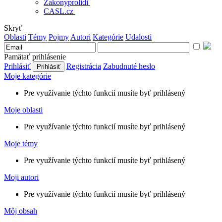
Zakonyprolidi
CASL.cz
Skryť
Oblasti
Témy
Pojmy
Autori
Kategórie
Udalosti
Pamätať prihlásenie
Prihlásiť
Registrácia
Zabudnuté heslo
Moje kategórie
Pre využívanie týchto funkcií musíte byť prihlásený
Moje oblasti
Pre využívanie týchto funkcií musíte byť prihlásený
Moje témy
Pre využívanie týchto funkcií musíte byť prihlásený
Moji autori
Pre využívanie týchto funkcií musíte byť prihlásený
Môj obsah