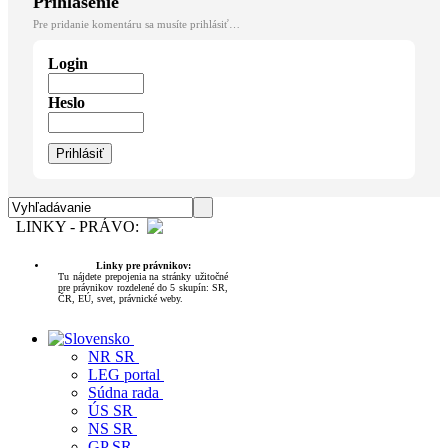
Prihlásenie
Pre pridanie komentáru sa musíte prihlásiť…
Login
Heslo
LINKY - PRÁVO:
Linky pre právnikov:
Tu nájdete prepojenia na stránky užitočné
pre právnikov rozdelené do 5 skupín: SR,
ČR, EÚ, svet, právnické weby.
NR SR
LEG portal
Súdna rada
ÚS SR
NS SR
GP SR