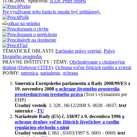
11.06.2009
,
Spracoval:
JUDr. Peter Sepeši
Pridaj
Pre využívanie tejto funkcie musíte byť prihlásený.
Pošli
odkaz na stránku
oznam o chybe
oznam o neetickom
návrh na doplnenie
Tlač
TÉMATICKÉ OBLASTI:
Európske právo verejné
,
Právo
životného prostredia
PRÁVNE INŠTITÚTY / TÉMY:
Obchodovanie s chránenými
druhmi (Dohovor CITES)
,
Ochrana voľne žijúcich rastlín a zvierat
POJMY:
smernica
,
nariadenie
,
ochrana
Smernica Európskeho parlamentu a Rady 2008/99/ES z
19. novembra 2008
o ochrane životného prostredia
prostredníctvom trestného práva
(Text s významom pre
EHP)
Úradný vestník
L 328 , 06/12/2008 S. 0028 - 0037;
text
smernice -
TU
Nariadenie
Rady (ES) č. 338/97 z 9. decembra 1996
o
ochrane druhov voľne žijúcich živočíchov a rastlín
reguláciou obchodu s nimi
Úradný vestník
L 061 , 03/03/1997 S. 0001 - 0069;
text