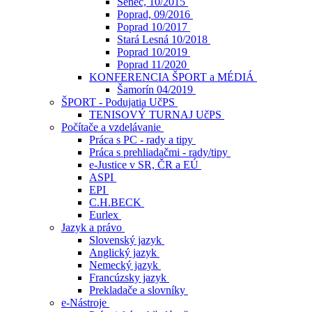
Senec, 10/2015
Poprad, 09/2016
Poprad 10/2017
Stará Lesná 10/2018
Poprad 10/2019
Poprad 11/2020
KONFERENCIA ŠPORT a MÉDIÁ
Šamorín 04/2019
ŠPORT - Podujatia UčPS
TENISOVÝ TURNAJ UčPS
Počítače a vzdelávanie
Práca s PC - rady a tipy
Práca s prehliadačmi - rady/tipy
e-Justice v SR, ČR a EÚ
ASPI
EPI
C.H.BECK
Eurlex
Jazyk a právo
Slovenský jazyk
Anglický jazyk
Nemecký jazyk
Francúzsky jazyk
Prekladače a slovníky
e-Nástroje