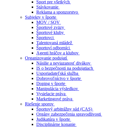
Šport pre všetkých
Stávkovanie
Reklama a sponzorstvo
Subjekty v športe
MOV / SOV
Športové zväzy
Športové kluby
Športovci
Talentovaná mládež
Športoví odborníci
Agenti hráčov a klubov
Organizovanie podujatí
Násilie a neviazanosť divákov
IS o bezpečnosti na podujatiach
Usporiadateľská služba
Dobrovoľníctvo v športe
Doping v športe
Manipulácia výsledkov
Vysielacie práva
Marketingové práva
Riešenie sporov
Športový arbitrážny súd (CAS)
Orgány zabezpečenia spravodlivosti
Judikatúra v športe
Disciplinárne konanie