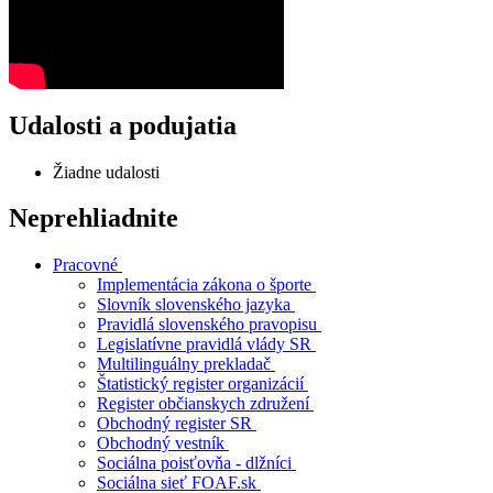
Udalosti a podujatia
Žiadne udalosti
Neprehliadnite
Pracovné
Implementácia zákona o športe
Slovník slovenského jazyka
Pravidlá slovenského pravopisu
Legislatívne pravidlá vlády SR
Multilinguálny prekladač
Štatistický register organizácií
Register občianskych združení
Obchodný register SR
Obchodný vestník
Sociálna poisťovňa - dlžníci
Sociálna sieť FOAF.sk