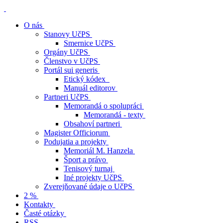
O nás
Stanovy UčPS
Smernice UčPS
Orgány UčPS
Členstvo v UčPS
Portál sui generis
Etický kódex
Manuál editorov
Partneri UčPS
Memorandá o spolupráci
Memorandá - texty
Obsahoví partneri
Magister Officiorum
Podujatia a projekty
Memoriál M. Hanzela
Šport a právo
Tenisový turnaj
Iné projekty UčPS
Zverejňované údaje o UčPS
2 %
Kontakty
Časté otázky
RSS