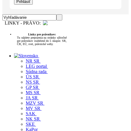
LINKY - PRÁVO:
Linky pre právnikov:
Tu nájdete prepojenia na stránky užitočné
pre právnikov rozdelené do 5 skupín: SR,
ČR, EÚ, svet, právnické weby.
NR SR
LEG portal
Súdna rada
ÚS SR
NS SR
GP SR
MS SR
JA SR
MZV SR
MV SR
SAK
NK SR
SKE
KaPor