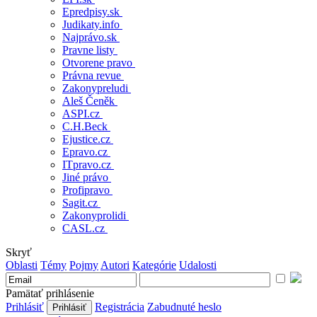
Epredpisy.sk
Judikaty.info
Najprávo.sk
Pravne listy
Otvorene pravo
Právna revue
Zakonypreludi
Aleš Čeněk
ASPI.cz
C.H.Beck
Ejustice.cz
Epravo.cz
ITpravo.cz
Jiné právo
Profipravo
Sagit.cz
Zakonyprolidi
CASL.cz
Skryť
Oblasti
Témy
Pojmy
Autori
Kategórie
Udalosti
Pamätať prihlásenie
Prihlásiť
Registrácia
Zabudnuté heslo