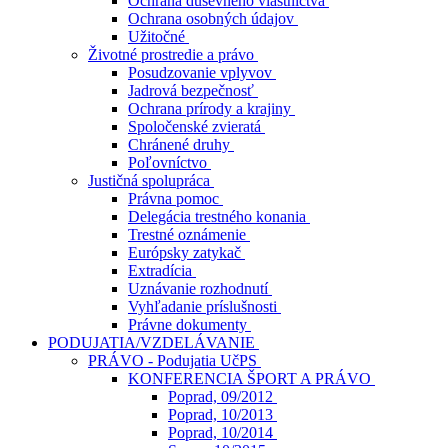
Ochrana duševného vlastníctva
Ochrana osobných údajov
Užitočné
Životné prostredie a právo
Posudzovanie vplyvov
Jadrová bezpečnosť
Ochrana prírody a krajiny
Spoločenské zvieratá
Chránené druhy
Poľovníctvo
Justičná spolupráca
Právna pomoc
Delegácia trestného konania
Trestné oznámenie
Európsky zatykač
Extradícia
Uznávanie rozhodnutí
Vyhľadanie príslušnosti
Právne dokumenty
PODUJATIA/VZDELÁVANIE
PRÁVO - Podujatia UčPS
KONFERENCIA ŠPORT A PRÁVO
Poprad, 09/2012
Poprad, 10/2013
Poprad, 10/2014