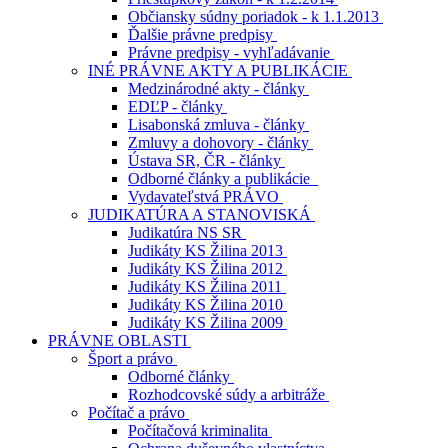
Občiansky súdny poriadok - k 1.1.2013
Ďalšie právne predpisy
Právne predpisy - vyhľadávanie
INÉ PRÁVNE AKTY A PUBLIKÁCIE
Medzinárodné akty - články
EDĽP - články
Lisabonská zmluva - články
Zmluvy a dohovory - články
Ústava SR, ČR - články
Odborné články a publikácie
Vydavateľstvá PRÁVO
JUDIKATÚRA A STANOVISKÁ
Judikatúra NS SR
Judikáty KS Žilina 2013
Judikáty KS Žilina 2012
Judikáty KS Žilina 2011
Judikáty KS Žilina 2010
Judikáty KS Žilina 2009
PRÁVNE OBLASTI
Šport a právo
Odborné články
Rozhodcovské súdy a arbitráže
Počítač a právo
Počítačová kriminalita