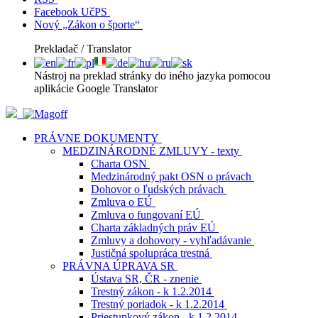
Facebook UčPS
Nový „Zákon o športe“
Prekladač / Translator
Nástroj na preklad stránky do iného jazyka pomocou
aplikácie Google Translator
PRÁVNE DOKUMENTY
MEDZINÁRODNÉ ZMLUVY - texty
Charta OSN
Medzinárodný pakt OSN o právach
Dohovor o ľudských právach
Zmluva o EÚ
Zmluva o fungovaní EÚ
Charta základných práv EÚ
Zmluvy a dohovory - vyhľadávanie
Justičná spolupráca trestná
PRÁVNA ÚPRAVA SR
Ústava SR, ČR - znenie
Trestný zákon - k 1.2.2014
Trestný poriadok - k 1.2.2014
Priestupkový zákon - k 1.2.2014