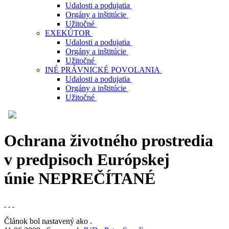
Udalosti a podujatia
Orgány a inštitúcie
Užitočné
EXEKÚTOR
Udalosti a podujatia
Orgány a inštitúcie
Užitočné
INÉ PRÁVNICKÉ POVOLANIA
Udalosti a podujatia
Orgány a inštitúcie
Užitočné
Ochrana životného prostredia
v predpisoch Európskej
únie
NEPREČÍTANÉ
Článok bol nastavený ako
.