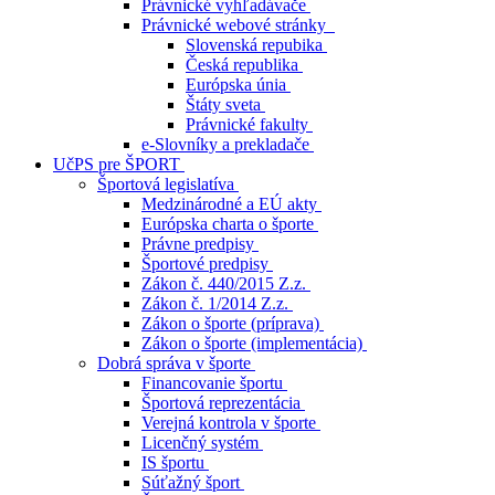
Právnické vyhľadávače
Právnické webové stránky
Slovenská repubika
Česká republika
Európska únia
Štáty sveta
Právnické fakulty
e-Slovníky a prekladače
UčPS pre ŠPORT
Športová legislatíva
Medzinárodné a EÚ akty
Európska charta o športe
Právne predpisy
Športové predpisy
Zákon č. 440/2015 Z.z.
Zákon č. 1/2014 Z.z.
Zákon o športe (príprava)
Zákon o športe (implementácia)
Dobrá správa v športe
Financovanie športu
Športová reprezentácia
Verejná kontrola v športe
Licenčný systém
IS športu
Súťažný šport