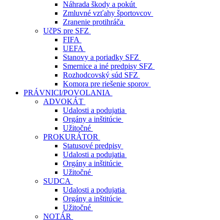
Náhrada škody a pokút
Zmluvné vzťahy športovcov
Zranenie protihráča
UčPS pre SFZ
FIFA
UEFA
Stanovy a poriadky SFZ
Smernice a iné predpisy SFZ
Rozhodcovský súd SFZ
Komora pre riešenie sporov
PRÁVNICI/POVOLANIA
ADVOKÁT
Udalosti a podujatia
Orgány a inštitúcie
Užitočné
PROKURÁTOR
Statusové predpisy
Udalosti a podujatia
Orgány a inštitúcie
Užitočné
SUDCA
Udalosti a podujatia
Orgány a inštitúcie
Užitočné
NOTÁR