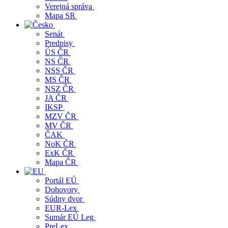
Verejná správa
Mapa SR
Senát
Predpisy
ÚS ČR
NS ČR
NSS ČR
MS ČR
NSZ ČR
JA ČR
IKSP
MZV ČR
MV ČR
ČAK
NoK ČR
ExK ČR
Mapa ČR
Portál EÚ
Dohovory
Súdny dvor
EUR-Lex
Sumár EÚ Leg
PreLex