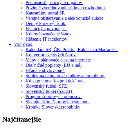
Príslušnosť justičných orgánov
Povinné zverejňovanie súdnych rozhodnutí
Katastrálny portál SR
Verejné obstarávanie a elektronické aukcie
Denný kurzový lístok
Finančný spravodajca
Kódové označenie štátov
Hlásenie IT incidentov
Volný čas
Kalendáre SR, ČR, Poľska, Rakúska a Maďarska
Konvertor svetových časov
Mapy a plánovače ciest na internete
Diaľničné poplatky (EÚ a iné)
Hľadáte ubytovanie?
Spolok na ochranu vlastníkov automobilov
Kúpa pneumatík - praktická rada
Slovenský futbal (SFZ)
Slovenský hokej (SZĽH)
Program športových prenosov
Sledujte skóre športových stretnutí
Kronika Slovenskej republiky
Najčítanejšie