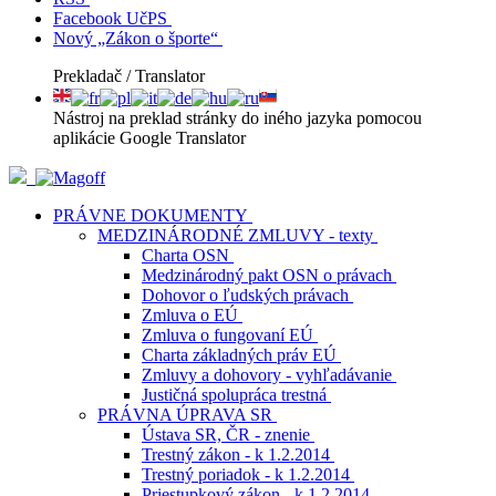
Facebook UčPS
Nový „Zákon o športe“
Prekladač / Translator
Nástroj na preklad stránky do iného jazyka pomocou
aplikácie Google Translator
PRÁVNE DOKUMENTY
MEDZINÁRODNÉ ZMLUVY - texty
Charta OSN
Medzinárodný pakt OSN o právach
Dohovor o ľudských právach
Zmluva o EÚ
Zmluva o fungovaní EÚ
Charta základných práv EÚ
Zmluvy a dohovory - vyhľadávanie
Justičná spolupráca trestná
PRÁVNA ÚPRAVA SR
Ústava SR, ČR - znenie
Trestný zákon - k 1.2.2014
Trestný poriadok - k 1.2.2014
Priestupkový zákon - k 1.2.2014