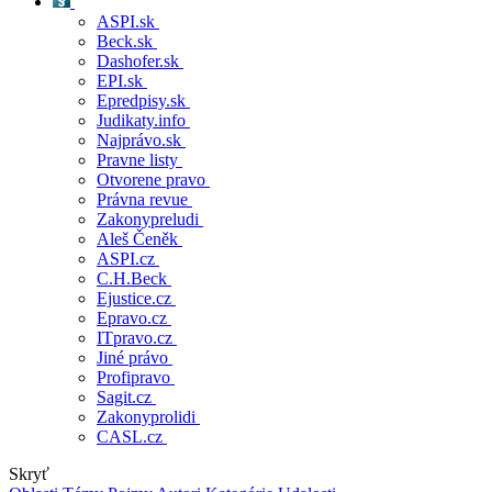
ASPI.sk
Beck.sk
Dashofer.sk
EPI.sk
Epredpisy.sk
Judikaty.info
Najprávo.sk
Pravne listy
Otvorene pravo
Právna revue
Zakonypreludi
Aleš Čeněk
ASPI.cz
C.H.Beck
Ejustice.cz
Epravo.cz
ITpravo.cz
Jiné právo
Profipravo
Sagit.cz
Zakonyprolidi
CASL.cz
Skryť