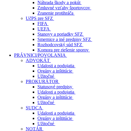
Náhrada škody a pokút
Zmluvné vzťahy športovcov
Zranenie protihráča
UčPS pre SFZ
FIFA
UEFA
Stanovy a poriadky SFZ
Smernice a iné predpisy SFZ
Rozhodcovský súd SFZ
Komora pre riešenie sporov
PRÁVNICI/POVOLANIA
ADVOKÁT
Udalosti a podujatia
Orgány a inštitúcie
Užitočné
PROKURÁTOR
Statusové predpisy
Udalosti a podujatia
Orgány a inštitúcie
Užitočné
SUDCA
Udalosti a podujatia
Orgány a inštitúcie
Užitočné
NOTÁR