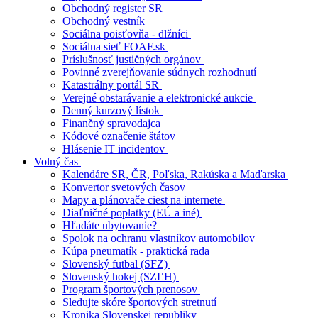
Obchodný register SR
Obchodný vestník
Sociálna poisťovňa - dlžníci
Sociálna sieť FOAF.sk
Príslušnosť justičných orgánov
Povinné zverejňovanie súdnych rozhodnutí
Katastrálny portál SR
Verejné obstarávanie a elektronické aukcie
Denný kurzový lístok
Finančný spravodajca
Kódové označenie štátov
Hlásenie IT incidentov
Volný čas
Kalendáre SR, ČR, Poľska, Rakúska a Maďarska
Konvertor svetových časov
Mapy a plánovače ciest na internete
Diaľničné poplatky (EÚ a iné)
Hľadáte ubytovanie?
Spolok na ochranu vlastníkov automobilov
Kúpa pneumatík - praktická rada
Slovenský futbal (SFZ)
Slovenský hokej (SZĽH)
Program športových prenosov
Sledujte skóre športových stretnutí
Kronika Slovenskej republiky