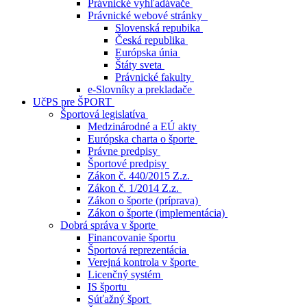
Právnické vyhľadávače
Právnické webové stránky
Slovenská repubika
Česká republika
Európska únia
Štáty sveta
Právnické fakulty
e-Slovníky a prekladače
UčPS pre ŠPORT
Športová legislatíva
Medzinárodné a EÚ akty
Európska charta o športe
Právne predpisy
Športové predpisy
Zákon č. 440/2015 Z.z.
Zákon č. 1/2014 Z.z.
Zákon o športe (príprava)
Zákon o športe (implementácia)
Dobrá správa v športe
Financovanie športu
Športová reprezentácia
Verejná kontrola v športe
Licenčný systém
IS športu
Súťažný šport