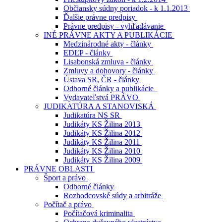
Občiansky súdny poriadok - k 1.1.2013
Ďalšie právne predpisy
Právne predpisy - vyhľadávanie
INÉ PRÁVNE AKTY A PUBLIKÁCIE
Medzinárodné akty - články
EDĽP - články
Lisabonská zmluva - články
Zmluvy a dohovory - články
Ústava SR, ČR - články
Odborné články a publikácie
Vydavateľstvá PRÁVO
JUDIKATÚRA A STANOVISKÁ
Judikatúra NS SR
Judikáty KS Žilina 2013
Judikáty KS Žilina 2012
Judikáty KS Žilina 2011
Judikáty KS Žilina 2010
Judikáty KS Žilina 2009
PRÁVNE OBLASTI
Šport a právo
Odborné články
Rozhodcovské súdy a arbitráže
Počítač a právo
Počítačová kriminalita