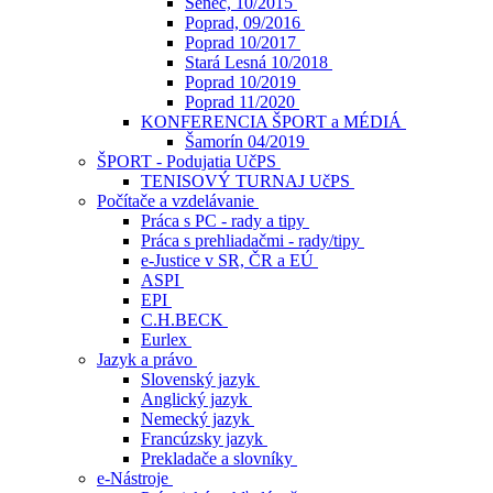
Senec, 10/2015
Poprad, 09/2016
Poprad 10/2017
Stará Lesná 10/2018
Poprad 10/2019
Poprad 11/2020
KONFERENCIA ŠPORT a MÉDIÁ
Šamorín 04/2019
ŠPORT - Podujatia UčPS
TENISOVÝ TURNAJ UčPS
Počítače a vzdelávanie
Práca s PC - rady a tipy
Práca s prehliadačmi - rady/tipy
e-Justice v SR, ČR a EÚ
ASPI
EPI
C.H.BECK
Eurlex
Jazyk a právo
Slovenský jazyk
Anglický jazyk
Nemecký jazyk
Francúzsky jazyk
Prekladače a slovníky
e-Nástroje