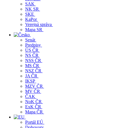
SAK
NK SR
SKE
KaPor
Verejná správa
Mapa SR
Senát
Predpisy
ÚS ČR
NS ČR
NSS ČR
MS ČR
NSZ ČR
JA ČR
IKSP
MZV ČR
MV ČR
ČAK
NoK ČR
ExK ČR
Mapa ČR
Portál EÚ
Dohovory