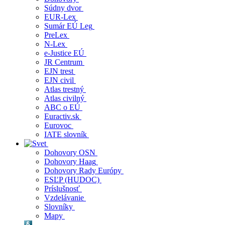
Súdny dvor
EUR-Lex
Sumár EÚ Leg
PreLex
N-Lex
e-Justice EÚ
JR Centrum
EJN trest
EJN civil
Atlas trestný
Atlas civilný
ABC o EÚ
Euractiv.sk
Eurovoc
IATE slovník
Dohovory OSN
Dohovory Haag
Dohovory Rady Európy
ESĽP (HUDOC)
Príslušnosť
Vzdelávanie
Slovníky
Mapy