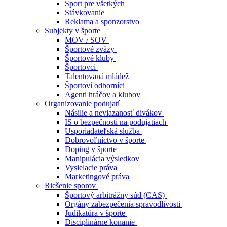
Šport pre všetkých
Stávkovanie
Reklama a sponzorstvo
Subjekty v športe
MOV / SOV
Športové zväzy
Športové kluby
Športovci
Talentovaná mládež
Športoví odborníci
Agenti hráčov a klubov
Organizovanie podujatí
Násilie a neviazanosť divákov
IS o bezpečnosti na podujatiach
Usporiadateľská služba
Dobrovoľníctvo v športe
Doping v športe
Manipulácia výsledkov
Vysielacie práva
Marketingové práva
Riešenie sporov
Športový arbitrážny súd (CAS)
Orgány zabezpečenia spravodlivosti
Judikatúra v športe
Disciplinárne konanie