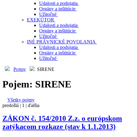
Udalosti a podujatia
Orgány a inštitúcie
Užitočné
EXEKÚTOR
Udalosti a podujatia
Orgány a inštitúcie
Užitočné
INÉ PRÁVNICKÉ POVOLANIA
Udalosti a podujatia
Orgány a inštitúcie
Užitočné
Pojmy
SIRENE
Pojem: SIRENE
Všetky pojmy
predošlá |
1
| ďalšia
ZÁKON č. 154/2010 Z.z. o európskom
zatýkacom rozkaze (stav k 1.1.2013)