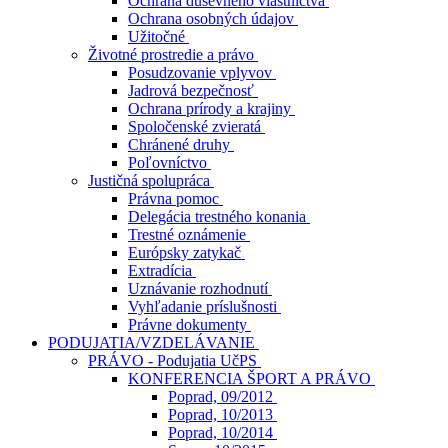
Ochrana duševného vlastníctva
Ochrana osobných údajov
Užitočné
Životné prostredie a právo
Posudzovanie vplyvov
Jadrová bezpečnosť
Ochrana prírody a krajiny
Spoločenské zvieratá
Chránené druhy
Poľovníctvo
Justičná spolupráca
Právna pomoc
Delegácia trestného konania
Trestné oznámenie
Európsky zatykač
Extradícia
Uznávanie rozhodnutí
Vyhľadanie príslušnosti
Právne dokumenty
PODUJATIA/VZDELÁVANIE
PRÁVO - Podujatia UčPS
KONFERENCIA ŠPORT A PRÁVO
Poprad, 09/2012
Poprad, 10/2013
Poprad, 10/2014