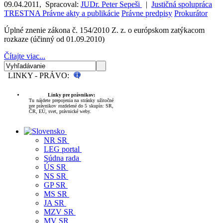
09.04.2011
,
Spracoval:
JUDr. Peter Sepeši
|
Justičná spolupráca
TRESTNA
Právne akty a publikácie
Právne predpisy
Prokurátor
Úplné znenie zákona č. 154/2010 Z. z. o európskom zatýkacom
rozkaze (účinný od 01.09.2010)
Čítajte viac...
LINKY - PRÁVO:
Linky pre právnikov:
Tu nájdete prepojenia na stránky užitočné
pre právnikov rozdelené do 5 skupín: SR,
ČR, EÚ, svet, právnické weby.
NR SR
LEG portal
Súdna rada
ÚS SR
NS SR
GP SR
MS SR
JA SR
MZV SR
MV SR