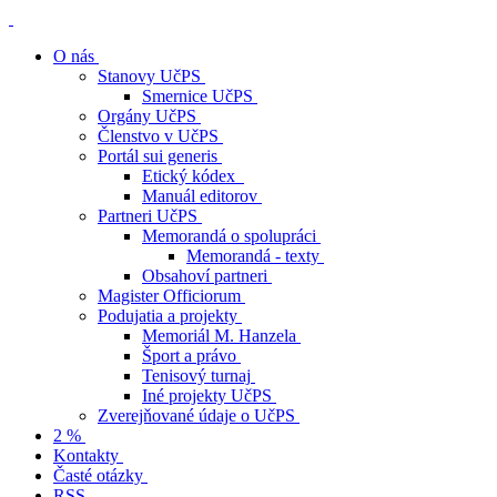
O nás
Stanovy UčPS
Smernice UčPS
Orgány UčPS
Členstvo v UčPS
Portál sui generis
Etický kódex
Manuál editorov
Partneri UčPS
Memorandá o spolupráci
Memorandá - texty
Obsahoví partneri
Magister Officiorum
Podujatia a projekty
Memoriál M. Hanzela
Šport a právo
Tenisový turnaj
Iné projekty UčPS
Zverejňované údaje o UčPS
2 %
Kontakty
Časté otázky
RSS