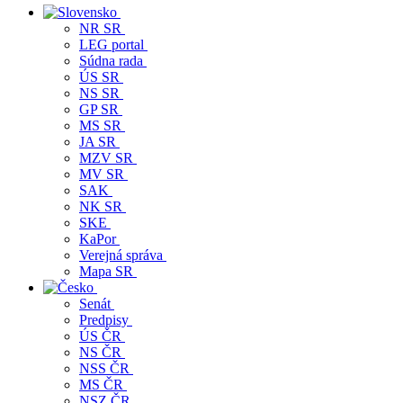
NR SR
LEG portal
Súdna rada
ÚS SR
NS SR
GP SR
MS SR
JA SR
MZV SR
MV SR
SAK
NK SR
SKE
KaPor
Verejná správa
Mapa SR
Senát
Predpisy
ÚS ČR
NS ČR
NSS ČR
MS ČR
NSZ ČR