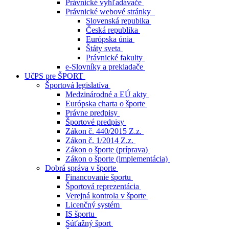
Právnické vyhľadávače
Právnické webové stránky
Slovenská repubika
Česká republika
Európska únia
Štáty sveta
Právnické fakulty
e-Slovníky a prekladače
UčPS pre ŠPORT
Športová legislatíva
Medzinárodné a EÚ akty
Európska charta o športe
Právne predpisy
Športové predpisy
Zákon č. 440/2015 Z.z.
Zákon č. 1/2014 Z.z.
Zákon o športe (príprava)
Zákon o športe (implementácia)
Dobrá správa v športe
Financovanie športu
Športová reprezentácia
Verejná kontrola v športe
Licenčný systém
IS športu
Súťažný šport