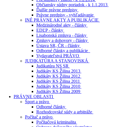
Občiansky súdny poriadok - k 1.1.2013
Ďalšie právne predpisy
Právne predpisy - vyhľadávanie
INÉ PRÁVNE AKTY A PUBLIKÁCIE
Medzinárodné akty - články
EDĽP - články
Lisabonská zmluva - články
Zmluvy a dohovory - články
Ústava SR, ČR - články
Odborné články a publikácie
Vydavateľstvá PRÁVO
JUDIKATÚRA A STANOVISKÁ
Judikatúra NS SR
Judikáty KS Žilina 2013
Judikáty KS Žilina 2012
Judikáty KS Žilina 2011
Judikáty KS Žilina 2010
Judikáty KS Žilina 2009
PRÁVNE OBLASTI
Šport a právo
Odborné články
Rozhodcovské súdy a arbitráže
Počítač a právo
Počítačová kriminalita