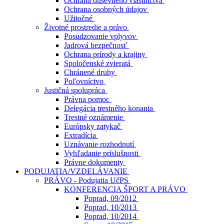
Ochrana duševného vlastníctva
Ochrana osobných údajov
Užitočné
Životné prostredie a právo
Posudzovanie vplyvov
Jadrová bezpečnosť
Ochrana prírody a krajiny
Spoločenské zvieratá
Chránené druhy
Poľovníctvo
Justičná spolupráca
Právna pomoc
Delegácia trestného konania
Trestné oznámenie
Európsky zatykač
Extradícia
Uznávanie rozhodnutí
Vyhľadanie príslušnosti
Právne dokumenty
PODUJATIA/VZDELÁVANIE
PRÁVO - Podujatia UčPS
KONFERENCIA ŠPORT A PRÁVO
Poprad, 09/2012
Poprad, 10/2013
Poprad, 10/2014