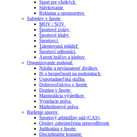
Šport pre všetkých
Stávkovanie
Reklama a sponzorstvo
Subjekty v športe
MOV / SOV
Športové zväzy
Športové kluby
Športovci
Talentovaná mládež
Športoví odborníci
Agenti hráčov a klubov
Organizovanie podujatí
Násilie a neviazanosť divákov
IS o bezpečnosti na podujatiach
Usporiadateľská služba
Dobrovoľníctvo v športe
Doping v športe
Manipulácia výsledkov
Vysielacie práva
Marketingové práva
Riešenie sporov
Športový arbitrážny súd (CAS)
Orgány zabezpečenia spravodlivosti
Judikatúra v športe
Disciplinárne konanie