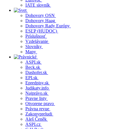
IATE slovník
Dohovory OSN
Dohovory Haag
Dohovory Rady Európy
ESĽP (HUDOC)
Príslušnosť
Vzdelávanie
Slovníky
Mapy
ASPI.sk
Beck.sk
Dashofer.sk
EPI.sk
Epredpisy.sk
Judikaty.info
Najprávo.sk
Pravne listy
Otvorene pravo
Právna revue
Zakonypreludi
Aleš Čeněk
ASPI.cz