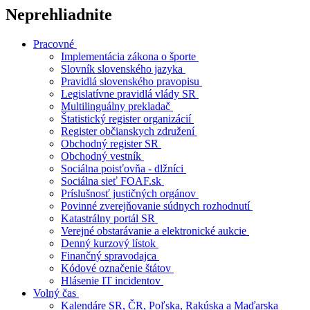
Neprehliadnite
Pracovné
Implementácia zákona o športe
Slovník slovenského jazyka
Pravidlá slovenského pravopisu
Legislatívne pravidlá vlády SR
Multilinguálny prekladač
Štatistický register organizácií
Register občianskych združení
Obchodný register SR
Obchodný vestník
Sociálna poisťovňa - dlžníci
Sociálna sieť FOAF.sk
Príslušnosť justičných orgánov
Povinné zverejňovanie súdnych rozhodnutí
Katastrálny portál SR
Verejné obstarávanie a elektronické aukcie
Denný kurzový lístok
Finančný spravodajca
Kódové označenie štátov
Hlásenie IT incidentov
Volný čas
Kalendáre SR, ČR, Poľska, Rakúska a Maďarska