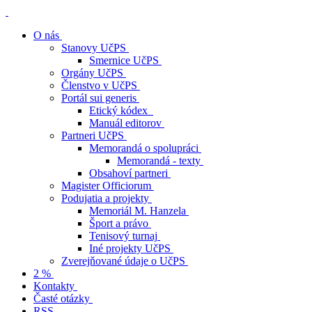
O nás
Stanovy UčPS
Smernice UčPS
Orgány UčPS
Členstvo v UčPS
Portál sui generis
Etický kódex
Manuál editorov
Partneri UčPS
Memorandá o spolupráci
Memorandá - texty
Obsahoví partneri
Magister Officiorum
Podujatia a projekty
Memoriál M. Hanzela
Šport a právo
Tenisový turnaj
Iné projekty UčPS
Zverejňované údaje o UčPS
2 %
Kontakty
Časté otázky
RSS