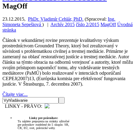
MagOff
23.12.2015
,
PhDr. Vladimír Cehlár, PhD.
(
Spracoval:
Ing.
Simoneta Sepešiová
)
|
Archív 2015
číslo 2/2015
MagOff
Úvodná
stránka
Článok v sekundárnej rovine prezentuje kvalitatívny výskum
prostredníctvom Grounded Theory, ktorý bol zrealizovaný v
súvislosti s problematikou civilnej a trestnej mediácie. Primárne je
zameraný na oblasť restoratívnej justície a trestnej mediácie. Autor
článku sa týmto obracia na odbornú verejnosť a autority, ktoré môžu
svojím prístupom napomôcť tomu, aby vzdelávanie trestných
mediátorov (PaMÚ) bolo realizované v intenciách odporúčaní
CEPEJ(2007)13, (Európska komisia pre efektívnosť fungovania
justície. V Štrasburgu, 7. decembra 2007).
Čítajte viac...
LINKY - PRÁVO:
Linky pre právnikov:
Tu nájdete prepojenia na stránky užitočné
pre právnikov rozdelené do 5 skupín: SR,
ČR, EÚ, svet, právnické weby.