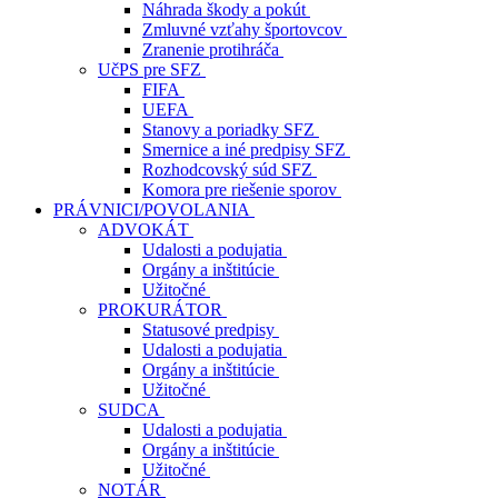
Náhrada škody a pokút
Zmluvné vzťahy športovcov
Zranenie protihráča
UčPS pre SFZ
FIFA
UEFA
Stanovy a poriadky SFZ
Smernice a iné predpisy SFZ
Rozhodcovský súd SFZ
Komora pre riešenie sporov
PRÁVNICI/POVOLANIA
ADVOKÁT
Udalosti a podujatia
Orgány a inštitúcie
Užitočné
PROKURÁTOR
Statusové predpisy
Udalosti a podujatia
Orgány a inštitúcie
Užitočné
SUDCA
Udalosti a podujatia
Orgány a inštitúcie
Užitočné
NOTÁR