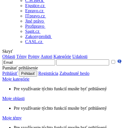
C.H.Beck
Ejustice.cz
Epravo.cz
ITpravo.cz
Jiné právo
Profipravo
Sagit.cz
Zakonyprolidi
CASL.cz
Skryť
Oblasti
Témy
Pojmy
Autori
Kategórie
Udalosti
Pamätať prihlásenie
Prihlásiť
Registrácia
Zabudnuté heslo
Moje kategórie
Pre využívanie týchto funkcií musíte byť prihlásený
Moje oblasti
Pre využívanie týchto funkcií musíte byť prihlásený
Moje témy
Pre využívanie týchto funkcií musíte byť prihlásený