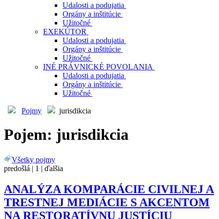
Udalosti a podujatia
Orgány a inštitúcie
Užitočné
EXEKÚTOR
Udalosti a podujatia
Orgány a inštitúcie
Užitočné
INÉ PRÁVNICKÉ POVOLANIA
Udalosti a podujatia
Orgány a inštitúcie
Užitočné
Pojmy
jurisdikcia
Pojem: jurisdikcia
Všetky pojmy
predošlá |
1
| ďalšia
ANALÝZA KOMPARÁCIE CIVILNEJ A
TRESTNEJ MEDIÁCIE S AKCENTOM
NA RESTORATÍVNU JUSTÍCIU