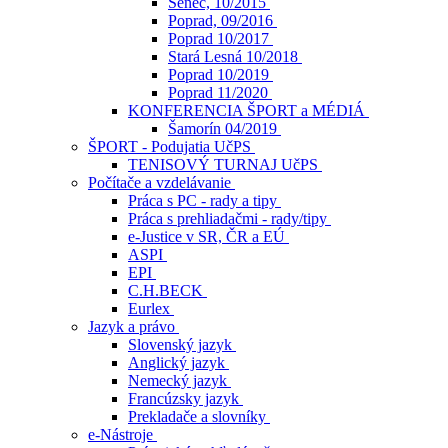
Senec, 10/2015
Poprad, 09/2016
Poprad 10/2017
Stará Lesná 10/2018
Poprad 10/2019
Poprad 11/2020
KONFERENCIA ŠPORT a MÉDIÁ
Šamorín 04/2019
ŠPORT - Podujatia UčPS
TENISOVÝ TURNAJ UčPS
Počítače a vzdelávanie
Práca s PC - rady a tipy
Práca s prehliadačmi - rady/tipy
e-Justice v SR, ČR a EÚ
ASPI
EPI
C.H.BECK
Eurlex
Jazyk a právo
Slovenský jazyk
Anglický jazyk
Nemecký jazyk
Francúzsky jazyk
Prekladače a slovníky
e-Nástroje