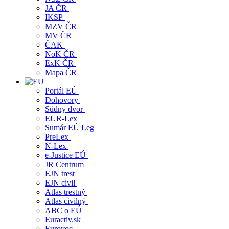
JA ČR
IKSP
MZV ČR
MV ČR
ČAK
NoK ČR
ExK ČR
Mapa ČR
Portál EÚ
Dohovory
Súdny dvor
EUR-Lex
Sumár EÚ Leg
PreLex
N-Lex
e-Justice EÚ
JR Centrum
EJN trest
EJN civil
Atlas trestný
Atlas civilný
ABC o EÚ
Euractiv.sk
Eurovoc