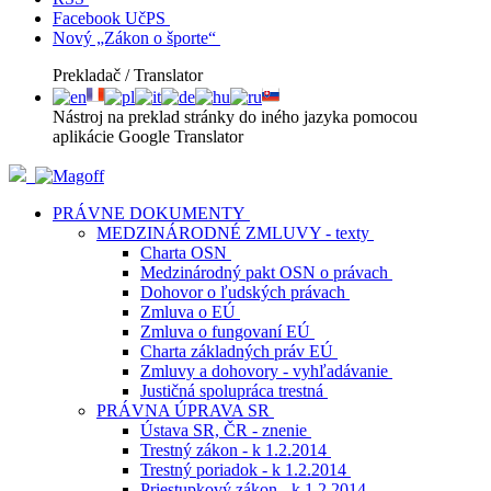
Facebook UčPS
Nový „Zákon o športe“
Prekladač / Translator
Nástroj na preklad stránky do iného jazyka pomocou
aplikácie Google Translator
PRÁVNE DOKUMENTY
MEDZINÁRODNÉ ZMLUVY - texty
Charta OSN
Medzinárodný pakt OSN o právach
Dohovor o ľudských právach
Zmluva o EÚ
Zmluva o fungovaní EÚ
Charta základných práv EÚ
Zmluvy a dohovory - vyhľadávanie
Justičná spolupráca trestná
PRÁVNA ÚPRAVA SR
Ústava SR, ČR - znenie
Trestný zákon - k 1.2.2014
Trestný poriadok - k 1.2.2014
Priestupkový zákon - k 1.2.2014