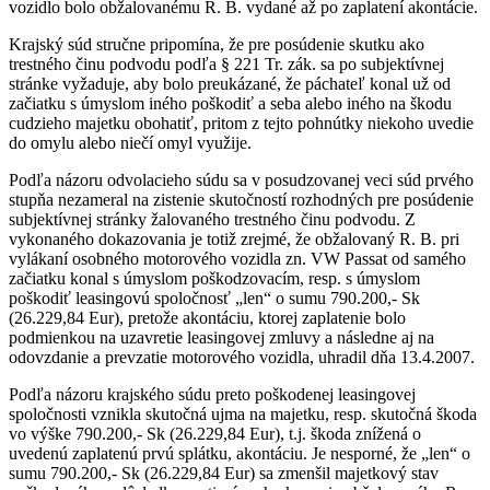
vozidlo bolo obžalovanému R. B. vydané až po zaplatení akontácie.
Krajský súd stručne pripomína, že pre posúdenie skutku ako
trestného činu podvodu podľa § 221 Tr. zák. sa po subjektívnej
stránke vyžaduje, aby bolo preukázané, že páchateľ konal už od
začiatku s úmyslom iného poškodiť a seba alebo iného na škodu
cudzieho majetku obohatiť, pritom z tejto pohnútky niekoho uvedie
do omylu alebo niečí omyl využije.
Podľa názoru odvolacieho súdu sa v posudzovanej veci súd prvého
stupňa nezameral na zistenie skutočností rozhodných pre posúdenie
subjektívnej stránky žalovaného trestného činu podvodu. Z
vykonaného dokazovania je totiž zrejmé, že obžalovaný R. B. pri
vylákaní osobného motorového vozidla zn. VW Passat od samého
začiatku konal s úmyslom poškodzovacím, resp. s úmyslom
poškodiť leasingovú spoločnosť „len“ o sumu 790.200,- Sk
(26.229,84 Eur), pretože akontáciu, ktorej zaplatenie bolo
podmienkou na uzavretie leasingovej zmluvy a následne aj na
odovzdanie a prevzatie motorového vozidla, uhradil dňa 13.4.2007.
Podľa názoru krajského súdu preto poškodenej leasingovej
spoločnosti vznikla skutočná ujma na majetku, resp. skutočná škoda
vo výške 790.200,- Sk (26.229,84 Eur), t.j. škoda znížená o
uvedenú zaplatenú prvú splátku, akontáciu. Je nesporné, že „len“ o
sumu 790.200,- Sk (26.229,84 Eur) sa zmenšil majetkový stav