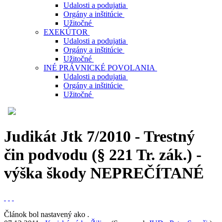
Udalosti a podujatia
Orgány a inštitúcie
Užitočné
EXEKÚTOR
Udalosti a podujatia
Orgány a inštitúcie
Užitočné
INÉ PRÁVNICKÉ POVOLANIA
Udalosti a podujatia
Orgány a inštitúcie
Užitočné
Judikát Jtk 7/2010 - Trestný
čin podvodu (§ 221 Tr. zák.) -
výška škody
NEPREČÍTANÉ
Článok bol nastavený ako
.