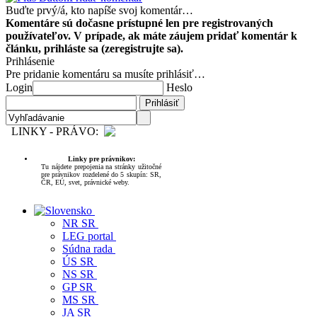
Buďte prvý/á, kto napíše svoj komentár…
Komentáre sú dočasne prístupné len pre registrovaných
používateľov. V prípade, ak máte záujem pridať komentár k
článku, prihláste sa (zeregistrujte sa).
Prihlásenie
Pre pridanie komentáru sa musíte prihlásiť…
Login
Heslo
LINKY - PRÁVO:
Linky pre právnikov:
Tu nájdete prepojenia na stránky užitočné
pre právnikov rozdelené do 5 skupín: SR,
ČR, EÚ, svet, právnické weby.
NR SR
LEG portal
Súdna rada
ÚS SR
NS SR
GP SR
MS SR
JA SR