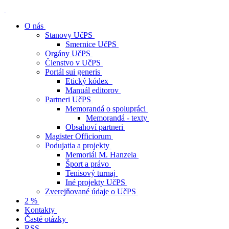
O nás
Stanovy UčPS
Smernice UčPS
Orgány UčPS
Členstvo v UčPS
Portál sui generis
Etický kódex
Manuál editorov
Partneri UčPS
Memorandá o spolupráci
Memorandá - texty
Obsahoví partneri
Magister Officiorum
Podujatia a projekty
Memoriál M. Hanzela
Šport a právo
Tenisový turnaj
Iné projekty UčPS
Zverejňované údaje o UčPS
2 %
Kontakty
Časté otázky
RSS