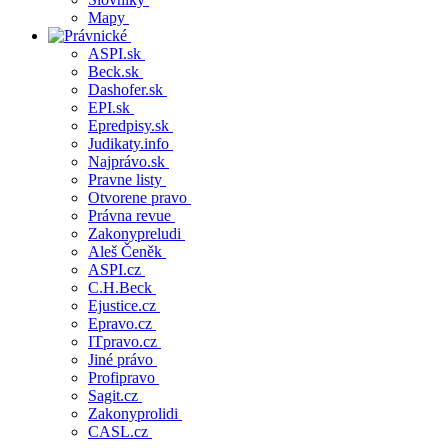
Mapy
ASPI.sk
Beck.sk
Dashofer.sk
EPI.sk
Epredpisy.sk
Judikaty.info
Najprávo.sk
Pravne listy
Otvorene pravo
Právna revue
Zakonypreludi
Aleš Čeněk
ASPI.cz
C.H.Beck
Ejustice.cz
Epravo.cz
ITpravo.cz
Jiné právo
Profipravo
Sagit.cz
Zakonyprolidi
CASL.cz