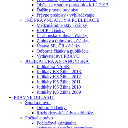
Občiansky súdny poriadok - k 1.1.2013
Ďalšie právne predpisy
Právne predpisy - vyhľadávanie
INÉ PRÁVNE AKTY A PUBLIKÁCIE
Medzinárodné akty - články
EDĽP - články
Lisabonská zmluva - články
Zmluvy a dohovory - články
Ústava SR, ČR - články
Odborné články a publikácie
Vydavateľstvá PRÁVO
JUDIKATÚRA A STANOVISKÁ
Judikatúra NS SR
Judikáty KS Žilina 2013
Judikáty KS Žilina 2012
Judikáty KS Žilina 2011
Judikáty KS Žilina 2010
Judikáty KS Žilina 2009
PRÁVNE OBLASTI
Šport a právo
Odborné články
Rozhodcovské súdy a arbitráže
Počítač a právo
Počítačová kriminalita