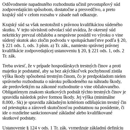
Odôvodnenie napadnutého rozhodnutia učinil prvostupňový súd
zodpovedajúcim spôsobom, dostatočne a presvedčivo, a preto
krajský súd v celom rozsahu v zásade naň odkazuje.
Krajský súd sa však nestotožnil s právnou kvalifikáciou súdeného
skutku. V tejto súvislosti odvolací súd uvádza, že okresný súd
nekriticky prevzal obžalobu a nesprávne posúdil vo výroku o vine
súdený skutok ako zločin podvodu v spolupáchateľstve podľa § 20,
§ 221 ods. 1, ods. 3 písm. a) Tr. zák., namiesto správnej právnej
kvalifikácie zodpovedajúcej ustanoveniu § 20, § 221 ods. 1, ods. 2
Tr. zák.
Treba uviesť, že v prípade hospodárskych trestných činov a proti
majetku je podstatné, aby sa bez akýchkoľvek pochybností zistila
výška škody spôsobená trestným činom, čo je predpokladom nielen
správneho rozhodnutia o nároku poškodeného na náhradu škody,
ale predovšetkým na zákonné rozhodnutie o vine obžalovaného.
Obligatórnym znakom skutkových podstát týchto trestných činov je
spravidla následok práve formou škody. Jej výška (minimálne
8.000,- Sk) je spravidla základným kritériom odlišujúcim trestný čin
od priestupku a zároveň skutočnosťou podstatnou na posúdenie, či
ide o rozdielne sankcionované základné alebo kvalifikované
skutkové podstaty.
Ustanovenie § 124 v ods. 1 Tr. zák. vymedzuje základnú definíciu