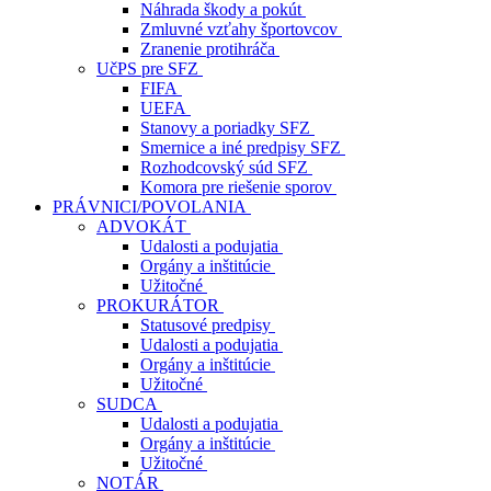
Náhrada škody a pokút
Zmluvné vzťahy športovcov
Zranenie protihráča
UčPS pre SFZ
FIFA
UEFA
Stanovy a poriadky SFZ
Smernice a iné predpisy SFZ
Rozhodcovský súd SFZ
Komora pre riešenie sporov
PRÁVNICI/POVOLANIA
ADVOKÁT
Udalosti a podujatia
Orgány a inštitúcie
Užitočné
PROKURÁTOR
Statusové predpisy
Udalosti a podujatia
Orgány a inštitúcie
Užitočné
SUDCA
Udalosti a podujatia
Orgány a inštitúcie
Užitočné
NOTÁR