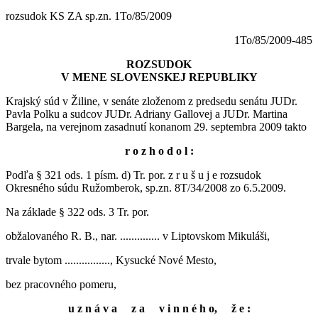
rozsudok KS ZA sp.zn. 1To/85/2009
1To/85/2009-485
ROZSUDOK
V MENE SLOVENSKEJ REPUBLIKY
Krajský súd v Žiline, v senáte zloženom z predsedu senátu JUDr.
Pavla Polku a sudcov JUDr. Adriany Gallovej a JUDr. Martina
Bargela, na verejnom zasadnutí konanom 29. septembra 2009 takto
r o z h o d o l :
Podľa § 321 ods. 1 písm. d) Tr. por. z r u š u j e rozsudok
Okresného súdu Ružomberok, sp.zn. 8T/34/2008 zo 6.5.2009.
Na základe § 322 ods. 3 Tr. por.
obžalovaného R. B., nar. .............. v Liptovskom Mikuláši,
trvale bytom ................, Kysucké Nové Mesto,
bez pracovného pomeru,
u z n á v a z a v i n n é h o, ž e :