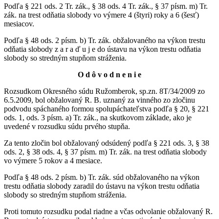
Podľa § 221 ods. 2 Tr. zák., § 38 ods. 4 Tr. zák., § 37 písm. m) Tr.
zák. na trest odňatia slobody vo výmere 4 (štyri) roky a 6 (šesť)
mesiacov.
Podľa § 48 ods. 2 písm. b) Tr. zák. obžalovaného na výkon trestu
odňatia slobody z a r a ď u j e do ústavu na výkon trestu odňatia
slobody so stredným stupňom stráženia.
O d ô v o d n e n i e
Rozsudkom Okresného súdu Ružomberok, sp.zn. 8T/34/2009 zo
6.5.2009, bol obžalovaný R. B. uznaný za vinného zo zločinu
podvodu spáchaného formou spolupáchateľstva podľa § 20, § 221
ods. 1, ods. 3 písm. a) Tr. zák., na skutkovom základe, ako je
uvedené v rozsudku súdu prvého stupňa.
Za tento zločin bol obžalovaný odsúdený podľa § 221 ods. 3, § 38
ods. 2, § 38 ods. 4, § 37 písm. m) Tr. zák. na trest odňatia slobody
vo výmere 5 rokov a 4 mesiace.
Podľa § 48 ods. 2 písm. b) Tr. zák. súd obžalovaného na výkon
trestu odňatia slobody zaradil do ústavu na výkon trestu odňatia
slobody so stredným stupňom stráženia.
Proti tomuto rozsudku podal riadne a včas odvolanie obžalovaný R.