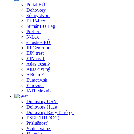
Portál EÚ
Dohovory
Súdny dvor
EUR-Lex
Sumár EÚ Leg
PreLex
N-Lex
e-Justice EÚ
JR Centrum
EJN trest
EJN civil
Atlas trestný
Atlas civilný
ABC o EÚ
Euractiv.sk
Eurovoc
IATE slovník
Dohovory OSN
Dohovory Haag
Dohovory Rady Európy
ESĽP (HUDOC)
Príslušnosť
Vzdelávanie
Slovníky