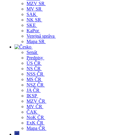
MZV SR
MV SR
SAK
NK SR
SKE
KaPor
Verejná správa
Mapa SR
Senát
Predpisy
ÚS ČR
NS ČR
NSS ČR
MS ČR
NSZ ČR
JA ČR
IKSP
MZV ČR
MV ČR
ČAK
NoK ČR
ExK ČR
Mapa ČR