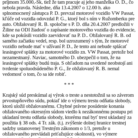
príjmom 35.000,-Sk, tiež že tam pracuje aj jeho manželka O. D., čo
nebola pravda. Následne, dňa 13.4.2007 o 12.00 h. ako
splnomocnený zástupca P. D. prevzal motorové vozidlo VW Passat,
kľúče od vozidla odovzdal P. G., ktorý bol s ním v Ružomberku pre
auto. Obžalovaný R. B. spoločne s P. D. dňa 20.4.2007 predložili v
Žiline na ODI žiadosť o zapísanie motorového vozidla do evidencie,
kde sa pokúsili vozidlo zaevidovať na P. D.. Obžalovaný R. B. od
samého začiatku vedel, resp. bol uzrozumený s tým, že motorové
vozidlo nebude mať v užívaní P. D., že tento ani nebude splácať
leasingové splátky za motorové vozidlo zn. VW Passat, pretože bol
nezamestnaný. Naviac, samotného D. ubezpečil o tom, že na
leasingové splátky budú traja. S ohľadom na uvedené neobstojí ani
tvrdenie spoluodsúdeného P. G., že obžalovaný R. B. nemal
vedomosť o tom, čo sa ide robiť.
* * *
Krajský súd preskúmal aj výrok o treste a nestotožnil sa so záverom
prvostupňového súdu, pokiaľ ide o výmeru trestu odňatia slobody,
ktorú uložil obžalovanému. Chybné právne posúdenie konania
obžalovaného okresným súdom viedlo k nezákonnému postupu pri
ukladaní trestu odňatia slobody, ktorému mal byť trest ukladaný za
použitia § 38 ods. 4 Tr. zák. (t.j. zvýšenie dolnej hranice trestnej
sadzby ustanovenej Trestným zákonom o 1/3, pretože u
obžalovaného prevládali priťažujúce okolnosti), vo výmere