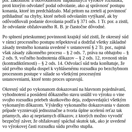
por. zákonnosť a odôvodnenosť napadnutých výrokov rozsudku,
proti ktorým odvolateľ podal odvolanie, ako aj správnosť postupu
konania, ktoré im predchádzalo. Mal pritom na zreteli aj povinnosť
prihliadnuť na chyby, ktoré neboli odvolaním vytýkané, ak by
odôvodňovali podanie dovolania podľa § 371 ods. 1 Tr. por. a zistil,
že odvolanie obžalovaného R. B. je čiastočne dôvodné.
Po splnení prieskumnej povinnosti krajský súd zistil, že okresný súd
v rámci procesného postupu rešpektoval a dodržal všetky základné
zásady trestného konania uvedené v ustanovení § 2 Tr. por., najmä
však zásady zákonného procesu – § 2 ods. 7, práva na obhajobu – §
2 ods. 9, voľného hodnotenia dôkazov – § 2 ods. 12, rovnosti strán
(kontradiktórnosti) – § 2 ods. 14. Odvolací súd teda konštatuje, že
súd prvého stupňa dospel k vyhlásenému rozsudku po bezchybnom
procesnom postupe v súlade so všetkými procesnými
ustanoveniami, ktoré tento proces upravujú.
Okresný súd po vykonanom dokazovaní na hlavnom pojednávaní,
vyhodnotení a posúdení dôkazného stavu ustálil vo výroku o vine
svojho rozsudku priebeh skutkového deja, zodpovedajúci všetkým
vykonaným dôkazom. Výsledky vykonaného dokazovania v danom
prípade vyznievajú jednoznačne a tvoria úplne ucelenú reťaz tak
priamych, ako aj nepriamych dôkazov, z ktorých možno vyvodiť
bezpečný záver, že obžalovaný spáchal skutok tak, ako je uvedené
vo výrokovej časti rozsudku súdu prvého stupňa.