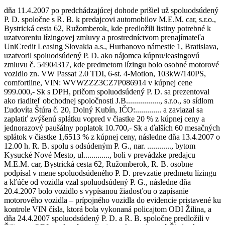
dňa 11.4.2007 po predchádzajúcej dohode prišiel už spoluodsúdený
P. D. spoločne s R. B. k predajcovi automobilov M.E.M. car, s.r.o.,
Bystrická cesta 62, Ružomberok, kde predložili listiny potrebné k
uzatvoreniu lízingovej zmluvy a prostredníctvom prenajímateľa
UniCredit Leasing Slovakia a.s., Hurbanovo námestie 1, Bratislava,
uzatvoril spoluodsúdený P. D. ako nájomca kúpnu/leasingovú
zmluvu č. 54904317, kde predmetom lízingu bolo osobné motorové
vozidlo zn. VW Passat 2.0 TDI, 6-st. 4-Motion, 103kW/140PS,
comfortline, VIN: WVWZZZ3CZ7P086914 v kúpnej cene
999.000,- Sk s DPH, pričom spoluodsúdený P. D. sa prezentoval
ako riaditeľ obchodnej spoločnosti J.B................., s.r.o., so sídlom
Ľudovíta Štúra č. 20, Dolný Kubín, IČO:............. a zaviazal sa
zaplatiť zvýšenú splátku vopred v čiastke 20 % z kúpnej ceny a
jednorazový paušálny poplatok 10.700,- Sk a ďalších 60 mesačných
splátok v čiastke 1,6513 % z kúpnej ceny, následne dňa 13.4.2007 o
12.00 h. R. B. spolu s odsúdeným P. G., nar. ............, bytom
Kysucké Nové Mesto, ul............., boli v prevádzke predajcu
M.E.M. car, Bystrická cesta 62, Ružomberok, R. B. osobne
podpísal v mene spoluodsúdeného P. D. prevzatie predmetu lízingu
a kľúče od vozidla vzal spoluodsúdený P. G., následne dňa
20.4.2007 bolo vozidlo s vypísanou žiadosťou o zapísanie
motorového vozidla – prípojného vozidla do evidencie pristavené ku
kontrole VIN čísla, ktorá bola vykonaná policajtom ODI Žilina, a
dňa 24.4.2007 spoluodsúdený P. D. a R. B. spoločne predložili v