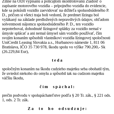
Žiline na ODI vypísanú a policajtom skontrolovanú Žiadosť o
zapísanie motorového vozidla – prípojného vozidla do evidencie,
kde sa pokúsili vozidlo zaevidovať na držiteľa spoluodsúdeného P.
D., pričom si všetci traja boli vedomí, že predmet lízingu bol
vylákaný na základe predložených nepravdivých údajov, ohľadom
solventnosti nájomcu spoluodsúdeného P. D., ten vozidlo
nepotreboval, dohodnuté lízingové splátky za vozidlo nemal v
úmysle splácať a ani nemal úmysel sám vozidlo používať, čím
svojím konaním spôsobili vlastníkovi vozidla lízingovej spoločnosti
UniCredit Leasing Slovakia a.s., Hurbanovo námestie 1, 811 06
Bratislava, IČO 35 730 978, škodu spolu vo výške 790.200,- Sk
(26.229,84 Eur),
t e d a
spoločným konaním na škodu cudzieho majetku seba obohatil tým,
že uviedol niekoho do omylu a spôsobil tak na cudzom majetku
väčšiu škodu,
č í m s p á c h a l :
prečin podvodu v spolupáchateľstve podľa § 20 Tr. zák., § 221 ods.
1, ods. 2 Tr. zák.
Z a t o h o o d s u d z u j e :