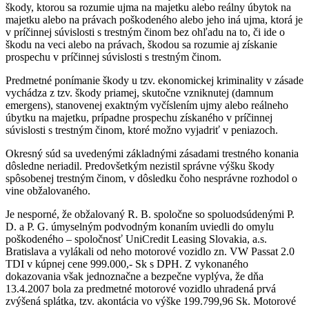
škody, ktorou sa rozumie ujma na majetku alebo reálny úbytok na
majetku alebo na právach poškodeného alebo jeho iná ujma, ktorá je
v príčinnej súvislosti s trestným činom bez ohľadu na to, či ide o
škodu na veci alebo na právach, škodou sa rozumie aj získanie
prospechu v príčinnej súvislosti s trestným činom.
Predmetné ponímanie škody u tzv. ekonomickej kriminality v zásade
vychádza z tzv. škody priamej, skutočne vzniknutej (damnum
emergens), stanovenej exaktným vyčíslením ujmy alebo reálneho
úbytku na majetku, prípadne prospechu získaného v príčinnej
súvislosti s trestným činom, ktoré možno vyjadriť v peniazoch.
Okresný súd sa uvedenými základnými zásadami trestného konania
dôsledne neriadil. Predovšetkým nezistil správne výšku škody
spôsobenej trestným činom, v dôsledku čoho nesprávne rozhodol o
vine obžalovaného.
Je nesporné, že obžalovaný R. B. spoločne so spoluodsúdenými P.
D. a P. G. úmyselným podvodným konaním uviedli do omylu
poškodeného – spoločnosť UniCredit Leasing Slovakia, a.s.
Bratislava a vylákali od neho motorové vozidlo zn. VW Passat 2.0
TDI v kúpnej cene 999.000,- Sk s DPH. Z vykonaného
dokazovania však jednoznačne a bezpečne vyplýva, že dňa
13.4.2007 bola za predmetné motorové vozidlo uhradená prvá
zvýšená splátka, tzv. akontácia vo výške 199.799,96 Sk. Motorové