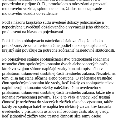
potvrdením o príjme O. D., protokolom o odovzdaní a prevzatí
motorového vozidla, splnomocnením, žiadosťou o zapísanie
motorového vozidla do evidencie.
Podľa názoru krajského súdu uvedené dôkazy jednoznačne a
nepochybne usvedčujú obžalovaného a vyvracajú jeho obhajobu
prednesenú na hlavnom pojednávaní.
Pokiaľ ide o obhajovaciu námietku obžalovaného, že nebolo
preukázané, že sa na trestnom čine podieľal ako spolupáchateľ,
krajský súd považuje za potrebné zdôrazniť nasledovné skutočnosti.
Po objektívnej stránke spolupáchateľstvo predpokladá spáchanie
trestného činu spoločným konaním dvoch alebo viacerých osôb,
ktoré vo svojom súhrne napĺňajú znaky konania opísaného v
príslušnom ustanovení osobitnej časti Trestného zákona. Nezáleží na
tom, či sa tak stane súčasne alebo postupne. O spáchanie trestného
činu spoločným konaním ide vtedy, keď každý zo spolupáchateľov
naplnil svojím konaním všetky náležitosti činu uvedeného v
príslušnom ustanovení osobitnej časti Trestného zákona, takže ide o
konanie rovnocennej povahy. Tak je to však aj vtedy, keď trestná
činnosť je rozložená do viacerých zložiek rôzneho významu, takže
každý zo spolupáchateľov napĺňa len niektorý zo znakov konania
uvedeného v príslušnom ustanovení osobitnej časti, ako aj vtedy,
keď jednotlivé zložky tejto trestnej činnosti síce samy osebe