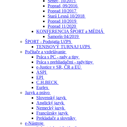
Senec, 10/2015
Poprad, 09/2016
Poprad 10/2017
Stará Lesná 10/2018
Poprad 10/2019
Poprad 11/2020
KONFERENCIA ŠPORT a MÉDIÁ
Šamorín 04/2019
ŠPORT - Podujatia UčPS
TENISOVÝ TURNAJ UčPS
Počítače a vzdelávanie
Práca s PC - rady a tipy
Práca s prehliadačmi - rady/tipy
e-Justice v SR, ČR a EÚ
ASPI
EPI
C.H.BECK
Eurlex
Jazyk a právo
Slovenský jazyk
Anglický jazyk
Nemecký jazyk
Francúzsky jazyk
Prekladače a slovníky
e-Nástroje