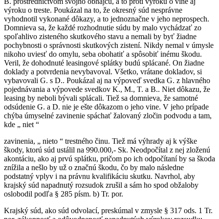
B. prostredníctvom svojho obhajcu, a to proti výroku o vine aj
výroku o treste. Poukázal na to, že okresný súd nesprávne
vyhodnotil vykonané dôkazy, a to jednoznačne v jeho neprospech.
Domnieva sa, že každé rozhodnutie súdu by malo vychádzať zo
spoľahlivo zisteného skutkového stavu a nemali by byť žiadne
pochybnosti o správnosti skutkových zistení. Nikdy nemal v úmysle
nikoho uviesť do omylu, seba obohatiť a spôsobiť inému škodu.
Veril, že dohodnuté leasingové splátky budú splácané. On žiadne
doklady a potvrdenia nevybavoval. Všetko, vrátane dokladov, si
vybavovali G. s D.. Poukázal aj na výpoveď svedka G. z hlavného
pojednávania a výpovede svedkov K., M., T. a B.. Niet dôkazu, že
leasing by neboli bývali splácali. Tiež sa domnieva, že samotné
odsúdenie G. a D. nie je ešte dôkazom o jeho vine. V jeho prípade
chýba úmyselné zavinenie spáchať žalovaný zločin podvodu a tam,
kde „ niet “
zavinenia, „ nieto “ trestného činu. Tiež má výhrady aj k výške
škody, ktorú súd ustálil na 990.000,- Sk. Neodpočítal z nej zloženú
akontáciu, ako aj prvú splátku, pričom po ich odpočítaní by sa škoda
znížila a nešlo by už o značnú škodu, čo by malo následne
podstatný vplyv i na právnu kvalifikáciu skutku. Navrhol, aby
krajský súd napadnutý rozsudok zrušil a sám ho spod obžaloby
oslobodil podľa § 285 písm. b) Tr. por.
Krajský súd, ako súd odvolací, preskúmal v zmysle § 317 ods. 1 Tr.