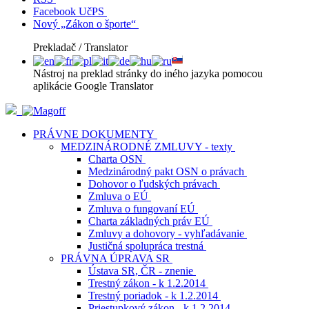
Facebook UčPS
Nový „Zákon o športe“
Prekladač / Translator
Nástroj na preklad stránky do iného jazyka pomocou
aplikácie Google Translator
PRÁVNE DOKUMENTY
MEDZINÁRODNÉ ZMLUVY - texty
Charta OSN
Medzinárodný pakt OSN o právach
Dohovor o ľudských právach
Zmluva o EÚ
Zmluva o fungovaní EÚ
Charta základných práv EÚ
Zmluvy a dohovory - vyhľadávanie
Justičná spolupráca trestná
PRÁVNA ÚPRAVA SR
Ústava SR, ČR - znenie
Trestný zákon - k 1.2.2014
Trestný poriadok - k 1.2.2014
Priestupkový zákon - k 1.2.2014