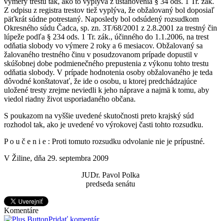
výmery trestu tak, ako to vyplýva z ustanovenia § 34 ods. 1 Tr. zák.
Z odpisu z registra trestov tiež vyplýva, že obžalovaný bol doposiaľ
päťkrát súdne potrestaný. Naposledy bol odsúdený rozsudkom
Okresného súdu Čadca, sp. zn. 3T/68/2001 z 2.8.2001 za trestný čin
lúpeže podľa § 234 ods. 1 Tr. zák., účinného do 1.1.2006, na trest
odňatia slobody vo výmere 2 roky a 6 mesiacov. Obžalovaný sa
žalovaného trestného činu v posudzovanom prípade dopustil v
skúšobnej dobe podmienečného prepustenia z výkonu tohto trestu
odňatia slobody. V prípade hodnotenia osoby obžalovaného je teda
dôvodné konštatovať, že ide o osobu, u ktorej predchádzajúce
uložené tresty zrejme neviedli k jeho náprave a najmä k tomu, aby
viedol riadny život usporiadaného občana.
S poukazom na vyššie uvedené skutočnosti preto krajský súd
rozhodol tak, ako je uvedené vo výrokovej časti tohto rozsudku.
P o u č e n i e : Proti tomuto rozsudku odvolanie nie je prípustné.
V Žiline, dňa 29. septembra 2009
JUDr. Pavol Polka
predseda senátu
Komentáre
Pridať komentár