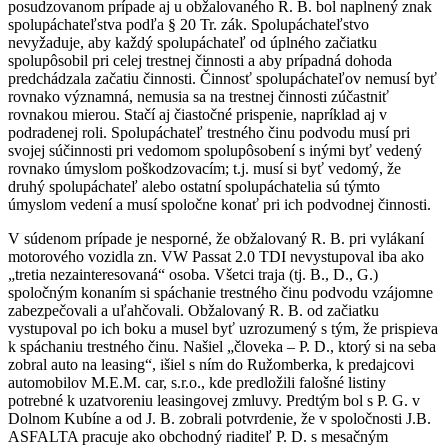
posudzovanom prípade aj u obžalovaného R. B. bol naplnený znak
spolupáchateľstva podľa § 20 Tr. zák. Spolupáchateľstvo
nevyžaduje, aby každý spolupáchateľ od úplného začiatku
spolupôsobil pri celej trestnej činnosti a aby prípadná dohoda
predchádzala začatiu činnosti. Činnosť spolupáchateľov nemusí byť
rovnako významná, nemusia sa na trestnej činnosti zúčastniť
rovnakou mierou. Stačí aj čiastočné prispenie, napríklad aj v
podradenej roli. Spolupáchateľ trestného činu podvodu musí pri
svojej súčinnosti pri vedomom spolupôsobení s inými byť vedený
rovnako úmyslom poškodzovacím; t.j. musí si byť vedomý, že
druhý spolupáchateľ alebo ostatní spolupáchatelia sú týmto
úmyslom vedení a musí spoločne konať pri ich podvodnej činnosti.
V súdenom prípade je nesporné, že obžalovaný R. B. pri vylákaní
motorového vozidla zn. VW Passat 2.0 TDI nevystupoval iba ako
„tretia nezainteresovaná“ osoba. Všetci traja (tj. B., D., G.)
spoločným konaním si spáchanie trestného činu podvodu vzájomne
zabezpečovali a uľahčovali. Obžalovaný R. B. od začiatku
vystupoval po ich boku a musel byť uzrozumený s tým, že prispieva
k spáchaniu trestného činu. Našiel „človeka – P. D., ktorý si na seba
zobral auto na leasing“, išiel s ním do Ružomberka, k predajcovi
automobilov M.E.M. car, s.r.o., kde predložili falošné listiny
potrebné k uzatvoreniu leasingovej zmluvy. Predtým bol s P. G. v
Dolnom Kubíne a od J. B. zobrali potvrdenie, že v spoločnosti J.B.
ASFALTA pracuje ako obchodný riaditeľ P. D. s mesačným