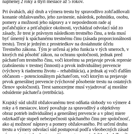
najmenej 2 roky a štyri mesiace až 5 rokov.
Pri úvahách, aký druh a výmera trestu by spravodlivo zohľadňovali
konanie obžalovaného, jeho zavinenie, následok, pohnútku, osobu,
pomery a možnosti jeho nápravy a v neposlednom rade aj
poľahčujúce a priťažujúce okolnosti, vychádzal odvolací súd zo
zásady, že trest je právnym následkom trestného činu, a teda musí
byť úmerný k spáchanému trestnému činu (zásada proporcionálnosti
trestu). Trest je jedným z prostriedkov na dosiahnutie účelu
Trestného zákona. Tým je určená aj jeho funkcia v tých smeroch, v
ktorých má pôsobiť zákon, na ochranu spoločnosti, jednak pred
páchateľom trestného činu, voči ktorému sa prejavuje prvok represie
(zabráneniu v trestnej činnosti) a prvok individuálnej prevencie
(výchovy k riadnemu životu – rehabilitácia), a jednak aj voči ďalším
občanom – potencionálnym páchateľom, voči ktorým sa prejavuje
prvok generálnej prevencie (výchovné pôsobenie trestu na ostatných
členov spoločnosti). Trest samozrejme musí vyjadrovať aj morálne
odsúdenie páchateľa (retribúcia).
Krajský súd uložil obžalovanému trest odňatia slobody vo výmere 4
roky a 6 mesiacov, ktorý považuje za spravodlivý a objektívny
obraz potrieb individuálnej a generálnej prevencie a v plnej miere
odzrkadľuje stupeň nebezpečnosti spáchaného činu pre spoločnosť,
ako aj možnosť nápravy a pomery obžalovaného. Pri určení druhu
trestu a výmery odvolací súd postupoval podľa všeobecných zásad