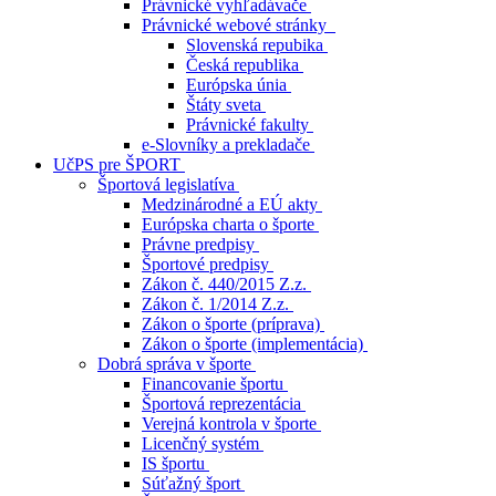
Právnické vyhľadávače
Právnické webové stránky
Slovenská repubika
Česká republika
Európska únia
Štáty sveta
Právnické fakulty
e-Slovníky a prekladače
UčPS pre ŠPORT
Športová legislatíva
Medzinárodné a EÚ akty
Európska charta o športe
Právne predpisy
Športové predpisy
Zákon č. 440/2015 Z.z.
Zákon č. 1/2014 Z.z.
Zákon o športe (príprava)
Zákon o športe (implementácia)
Dobrá správa v športe
Financovanie športu
Športová reprezentácia
Verejná kontrola v športe
Licenčný systém
IS športu
Súťažný šport