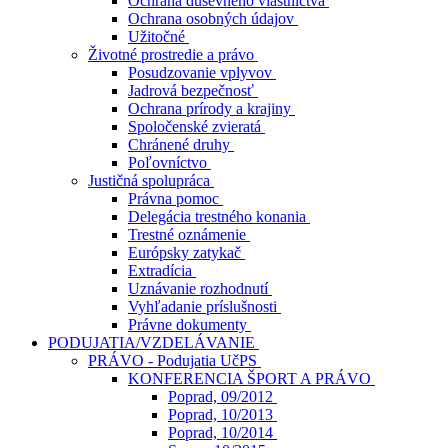
Ochrana duševného vlastníctva
Ochrana osobných údajov
Užitočné
Životné prostredie a právo
Posudzovanie vplyvov
Jadrová bezpečnosť
Ochrana prírody a krajiny
Spoločenské zvieratá
Chránené druhy
Poľovníctvo
Justičná spolupráca
Právna pomoc
Delegácia trestného konania
Trestné oznámenie
Európsky zatykač
Extradícia
Uznávanie rozhodnutí
Vyhľadanie príslušnosti
Právne dokumenty
PODUJATIA/VZDELÁVANIE
PRÁVO - Podujatia UčPS
KONFERENCIA ŠPORT A PRÁVO
Poprad, 09/2012
Poprad, 10/2013
Poprad, 10/2014