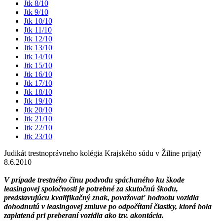
Jtk 8/10
Jtk 9/10
Jtk 10/10
Jtk 11/10
Jtk 12/10
Jtk 13/10
Jtk 14/10
Jtk 15/10
Jtk 16/10
Jtk 17/10
Jtk 18/10
Jtk 19/10
Jtk 20/10
Jtk 21/10
Jtk 22/10
Jtk 23/10
Judikát trestnoprávneho kolégia Krajského súdu v Žiline prijatý
8.6.2010
V prípade trestného činu podvodu spáchaného ku škode
leasingovej spoločnosti je potrebné za skutočnú škodu,
predstavujúcu kvalifikačný znak, považovať hodnotu vozidla
dohodnutú v leasingovej zmluve po odpočítaní čiastky, ktorá bola
zaplatená pri preberaní vozidla ako tzv. akontácia.