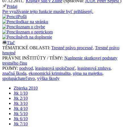
07.12.2011
,
Krajský súd v Žiline
(
Spracoval:
JUDr. Peter Sepeši
)
Pridaj
Pre využívanie tejto funkcie musíte byť prihlásený.
Pošli
odkaz na stránku
oznam o chybe
oznam o neetickom
návrh na doplnenie
Tlač
TÉMATICKÉ OBLASTI:
Trestné právo procesné
,
Trestné právo
hmotné
PRÁVNE INŠTITÚTY / TÉMY:
Naplnenie skutkovej podstaty
trestného činu
POJMY:
podvod
,
leasingová spoločnosť
,
leasingová zmluva
,
značná škoda
,
ekonomická kriminalita
,
ujma na majetku
,
spolupáchateľstvo
,
výška škody
Zbierka 2010
Jtk 1/10
Jtk 2/10
Jtk 3/10
Jtk 4/10
Jtk 5/10
Jtk 6/10
Jtk 7/10