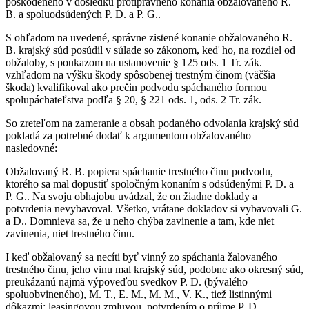
poškodeného v dôsledku protiprávneho konania obžalovaného R.
B. a spoluodsúdených P. D. a P. G..
S ohľadom na uvedené, správne zistené konanie obžalovaného R.
B. krajský súd posúdil v súlade so zákonom, keď ho, na rozdiel od
obžaloby, s poukazom na ustanovenie § 125 ods. 1 Tr. zák.
vzhľadom na výšku škody spôsobenej trestným činom (väčšia
škoda) kvalifikoval ako prečin podvodu spáchaného formou
spolupáchateľstva podľa § 20, § 221 ods. 1, ods. 2 Tr. zák.
So zreteľom na zameranie a obsah podaného odvolania krajský súd
pokladá za potrebné dodať k argumentom obžalovaného
nasledovné:
Obžalovaný R. B. popiera spáchanie trestného činu podvodu,
ktorého sa mal dopustiť spoločným konaním s odsúdenými P. D. a
P. G.. Na svoju obhajobu uvádzal, že on žiadne doklady a
potvrdenia nevybavoval. Všetko, vrátane dokladov si vybavovali G.
a D.. Domnieva sa, že u neho chýba zavinenie a tam, kde niet
zavinenia, niet trestného činu.
I keď obžalovaný sa necíti byť vinný zo spáchania žalovaného
trestného činu, jeho vinu mal krajský súd, podobne ako okresný súd,
preukázanú najmä výpoveďou svedkov P. D. (bývalého
spoluobvineného), M. T., E. M., M. M., V. K., tiež listinnými
dôkazmi: leasingovou zmluvou, potvrdením o príjme P. D.,