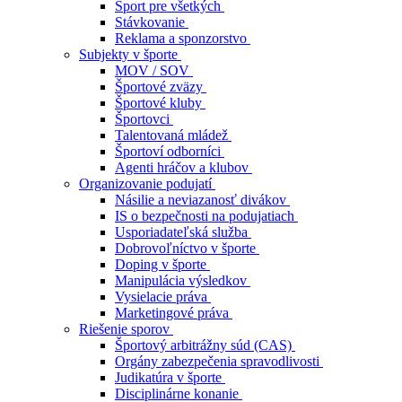
Šport pre všetkých
Stávkovanie
Reklama a sponzorstvo
Subjekty v športe
MOV / SOV
Športové zväzy
Športové kluby
Športovci
Talentovaná mládež
Športoví odborníci
Agenti hráčov a klubov
Organizovanie podujatí
Násilie a neviazanosť divákov
IS o bezpečnosti na podujatiach
Usporiadateľská služba
Dobrovoľníctvo v športe
Doping v športe
Manipulácia výsledkov
Vysielacie práva
Marketingové práva
Riešenie sporov
Športový arbitrážny súd (CAS)
Orgány zabezpečenia spravodlivosti
Judikatúra v športe
Disciplinárne konanie