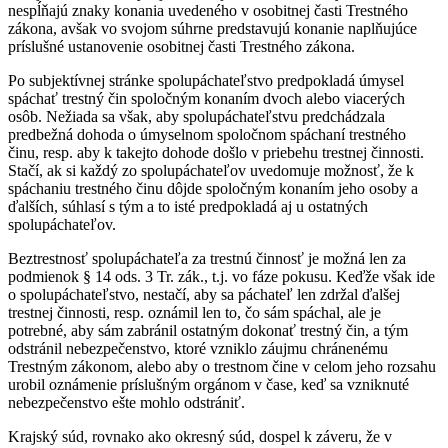
nespĺňajú znaky konania uvedeného v osobitnej časti Trestného
zákona, avšak vo svojom súhrne predstavujú konanie naplňujúce
príslušné ustanovenie osobitnej časti Trestného zákona.
Po subjektívnej stránke spolupáchateľstvo predpokladá úmysel
spáchať trestný čin spoločným konaním dvoch alebo viacerých
osôb. Nežiada sa však, aby spolupáchateľstvu predchádzala
predbežná dohoda o úmyselnom spoločnom spáchaní trestného
činu, resp. aby k takejto dohode došlo v priebehu trestnej činnosti.
Stačí, ak si každý zo spolupáchateľov uvedomuje možnosť, že k
spáchaniu trestného činu dôjde spoločným konaním jeho osoby a
ďalších, súhlasí s tým a to isté predpokladá aj u ostatných
spolupáchateľov.
Beztrestnosť spolupáchateľa za trestnú činnosť je možná len za
podmienok § 14 ods. 3 Tr. zák., t.j. vo fáze pokusu. Keďže však ide
o spolupáchateľstvo, nestačí, aby sa páchateľ len zdržal ďalšej
trestnej činnosti, resp. oznámil len to, čo sám spáchal, ale je
potrebné, aby sám zabránil ostatným dokonať trestný čin, a tým
odstránil nebezpečenstvo, ktoré vzniklo záujmu chránenému
Trestným zákonom, alebo aby o trestnom čine v celom jeho rozsahu
urobil oznámenie príslušným orgánom v čase, keď sa vzniknuté
nebezpečenstvo ešte mohlo odstrániť.
Krajský súd, rovnako ako okresný súd, dospel k záveru, že v