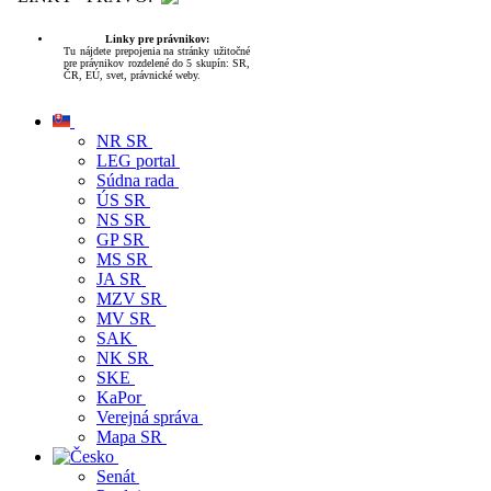
Linky pre právnikov:
Tu nájdete prepojenia na stránky užitočné
pre právnikov rozdelené do 5 skupín: SR,
ČR, EÚ, svet, právnické weby.
NR SR
LEG portal
Súdna rada
ÚS SR
NS SR
GP SR
MS SR
JA SR
MZV SR
MV SR
SAK
NK SR
SKE
KaPor
Verejná správa
Mapa SR
Senát