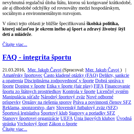
nevyhnutná regulačná úloha štátu, ktorou sú korigované krátkodobé,
ale aj dlhodobé odchýlky od rovnováhy medzi hospodárskym,
sociálnym a environmentálnym rozvojom.
V rámci tejto oblasti je bližšie špecifikovaná
školská politika,
ktorej súčasťou je okrem iného aj šport a zdravý životný štýl
detí a mládeže
.
Čítajte viac...
FAQ - integrita športu
21.03.2016
,
Mgr. Jakub Čavoj
(
Spracoval:
Mgr. Jakub Čavoj
)
|
Amatérsky športovec
Často kladené otázky (FAQ)
Delikty, sankcie
a opatrenia
Disciplinárna zodpovednosť v športe
Dobrá správa v
športe
Doping v športe
Etika v športe (fair play)
FIFA
Financovanie
športu zo štátnych prostriedkov
Kontrola v športe
Licenčný systém
Manipulácia súťaže
Národný športový zväz
Nové odborné
príspevky
Orgány na riešenia sporov
Práva a povinnosti členov SFZ
Reklama, sponzorstvo, dary
Slovenský futbalový zväz (SFZ)
Športová legislatíva
Športový klub
Stanovy a poriadky SFZ
Stanovy športovej organizácie
UEFA
Únia ligových klubov
Úvodná
stránka
Vrcholový šport
Zákon o športe
Čítajte viac...