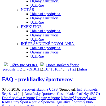
Orgány a inštitúcie
Užitočné
NOTÁR
Udalosti a podujatia
Orgány a inštitúcie
Užitočné
EXEKÚTOR
Udalosti a podujatia
Orgány a inštitúcie
Užitočné
INÉ PRÁVNICKÉ POVOLANIA
Udalosti a podujatia
Orgány a inštitúcie
Užitočné
UčPS pre ŠPORT
Dobrá správa v športe
predošlá
|
1
2
…
7
8
9
10
11
12
13
14
15
16
17
…
21
22
|
ďalšia
FAQ - prehliadky športovcov
03.05.2016
,
pracovná skupina UčPS
(
Spracoval:
Ing. Simoneta
Sepešiová
)
|
Amatérsky športovec
Často kladené otázky (FAQ)
Dobrá správa v športe
Doping v športe
Národný športový zväz
Rady a tipy
Šport a právo
Športová legislatíva
Športový klub