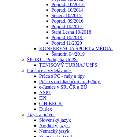
Poprad, 10/2013
Poprad, 10/2014
Senec, 10/2015
Poprad, 09/2016
Poprad 10/2017
Stará Lesná 10/2018
Poprad 10/2019
Poprad 11/2020
KONFERENCIA ŠPORT a MÉDIÁ
Šamorín 04/2019
ŠPORT - Podujatia UčPS
TENISOVÝ TURNAJ UčPS
Počítače a vzdelávanie
Práca s PC - rady a tipy
Práca s prehliadačmi - rady/tipy
e-Justice v SR, ČR a EÚ
ASPI
EPI
C.H.BECK
Eurlex
Jazyk a právo
Slovenský jazyk
Anglický jazyk
Nemecký jazyk
Francúzsky jazyk