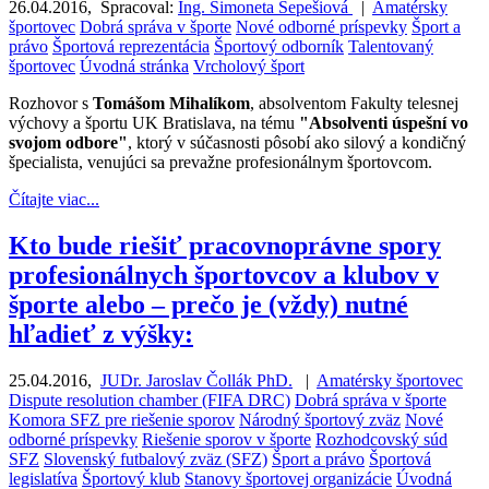
26.04.2016
,
Spracoval:
Ing. Simoneta Sepešiová
|
Amatérsky
športovec
Dobrá správa v športe
Nové odborné príspevky
Šport a
právo
Športová reprezentácia
Športový odborník
Talentovaný
športovec
Úvodná stránka
Vrcholový šport
Rozhovor s
Tomášom Mihalíkom
, absolventom Fakulty telesnej
výchovy a športu UK Bratislava, na tému
"Absolventi úspešní vo
svojom odbore"
, ktorý v súčasnosti pôsobí ako silový a kondičný
špecialista, venujúci sa prevažne profesionálnym športovcom.
Čítajte viac...
Kto bude riešiť pracovnoprávne spory
profesionálnych športovcov a klubov v
športe alebo – prečo je (vždy) nutné
hľadieť z výšky:
25.04.2016
,
JUDr. Jaroslav Čollák PhD.
|
Amatérsky športovec
Dispute resolution chamber (FIFA DRC)
Dobrá správa v športe
Komora SFZ pre riešenie sporov
Národný športový zväz
Nové
odborné príspevky
Riešenie sporov v športe
Rozhodcovský súd
SFZ
Slovenský futbalový zväz (SFZ)
Šport a právo
Športová
legislatíva
Športový klub
Stanovy športovej organizácie
Úvodná