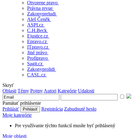
Otvorene pravo
Právna revue
Zakonypreludi
Aleš Čeněk
ASPI.cz
C.H.Beck
Ejustice.cz
Epravo.cz
ITpravo.cz
Jiné právo
Profipravo
Sagit.cz
Zakonyprolidi
CASL.cz
Skryť
Oblasti
Témy
Pojmy
Autori
Kategórie
Udalosti
Pamätať prihlásenie
Prihlásiť
Registrácia
Zabudnuté heslo
Moje kategórie
Pre využívanie týchto funkcií musíte byť prihlásený
Moje oblasti