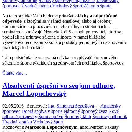
Športový odborník
Stanovy športovej organizácie
Talentovaný
športovec
Úvodná stránka
Vrcholový šport
Zákon o športe
Na tejto stránke Vám budeme prinášať
otázky a odporúčané
odpovede
, s ktorými sa v rámci emailovej alebo aj osobnej
komunikácie na pracovných i neformálnych stretnutiach a
seminároch stretávajú členovia UčPS a spolupracovníci, ktorí sa
podieľali na príprave zákona o športe, v rámci bližšieho
vysvetľovania obsahu zákona a podstaty jednotlivých ustanovení v
praktických situáciách.
Táto podstránka je venovaná otázkam vyplývajúcim z nového
zákona o športe týkajúcich sa zdravotných prehliadok športovcov.
Čítajte viac...
Absolventi úspešní vo svojom odbore,
Marcel Lopuchovský
02.05.2016
,
Spracoval:
Ing. Simoneta Sepešiová
|
Amatérsky
športovec
Dobrá správa v športe
Národný športový zväz
Nové
odborné príspevky
Šport a právo
Športový klub
Športový odborník
Úvodná stránka
Vrcholový šport
Rozhovor s
Marcelom Lopuchovským
, absolventom Fakulty