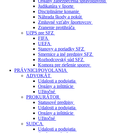
Orgány zabezpečenia spravodlivosti
Judikatúra v športe
Disciplinárne konanie
Náhrada škody a pokút
Zmluvné vzťahy športovcov
Zranenie protihráča
UčPS pre SFZ
FIFA
UEFA
Stanovy a poriadky SFZ
Smernice a iné predpisy SFZ
Rozhodcovský súd SFZ
Komora pre riešenie sporov
PRÁVNICI/POVOLANIA
ADVOKÁT
Udalosti a podujatia
Orgány a inštitúcie
Užitočné
PROKURÁTOR
Statusové predpisy
Udalosti a podujatia
Orgány a inštitúcie
Užitočné
SUDCA
Udalosti a podujatia