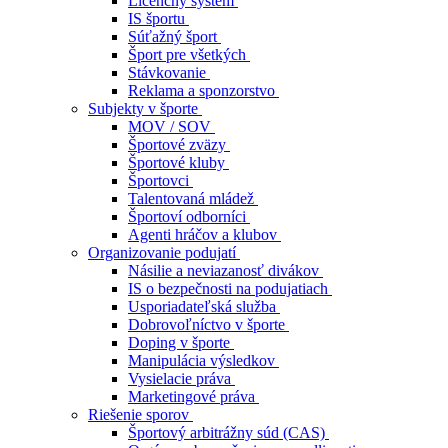
Licenčný systém
IS športu
Súťažný šport
Šport pre všetkých
Stávkovanie
Reklama a sponzorstvo
Subjekty v športe
MOV / SOV
Športové zväzy
Športové kluby
Športovci
Talentovaná mládež
Športoví odborníci
Agenti hráčov a klubov
Organizovanie podujatí
Násilie a neviazanosť divákov
IS o bezpečnosti na podujatiach
Usporiadateľská služba
Dobrovoľníctvo v športe
Doping v športe
Manipulácia výsledkov
Vysielacie práva
Marketingové práva
Riešenie sporov
Športový arbitrážny súd (CAS)