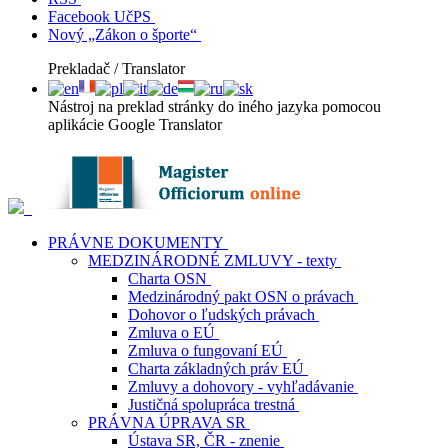
Facebook UčPS
Nový „Zákon o športe“
Prekladač / Translator
Nástroj na preklad stránky do iného jazyka pomocou
aplikácie Google Translator
PRÁVNE DOKUMENTY
MEDZINÁRODNÉ ZMLUVY - texty
Charta OSN
Medzinárodný pakt OSN o právach
Dohovor o ľudských právach
Zmluva o EÚ
Zmluva o fungovaní EÚ
Charta základných práv EÚ
Zmluvy a dohovory - vyhľadávanie
Justičná spolupráca trestná
PRÁVNA ÚPRAVA SR
Ústava SR, ČR - znenie