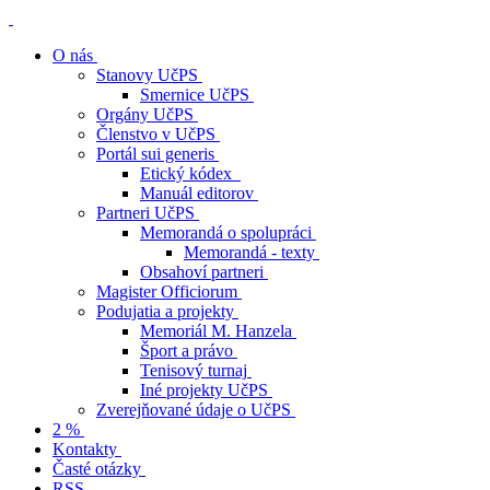
O nás
Stanovy UčPS
Smernice UčPS
Orgány UčPS
Členstvo v UčPS
Portál sui generis
Etický kódex
Manuál editorov
Partneri UčPS
Memorandá o spolupráci
Memorandá - texty
Obsahoví partneri
Magister Officiorum
Podujatia a projekty
Memoriál M. Hanzela
Šport a právo
Tenisový turnaj
Iné projekty UčPS
Zverejňované údaje o UčPS
2 %
Kontakty
Časté otázky
RSS