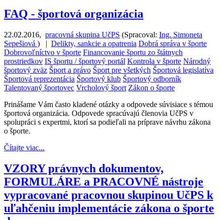
FAQ - športová organizácia
22.02.2016
,
pracovná skupina UčPS
(
Spracoval:
Ing. Simoneta
Sepešiová
)
|
Delikty, sankcie a opatrenia
Dobrá správa v športe
Dobrovoľníctvo v športe
Financovanie športu zo štátnych
prostriedkov
IS športu / športový portál
Kontrola v športe
Národný
športový zväz
Šport a právo
Šport pre všetkých
Športová legislatíva
Športová reprezentácia
Športový klub
Športový odborník
Talentovaný športovec
Vrcholový šport
Zákon o športe
Prinášame Vám často kladené otázky a odpovede súvisiace s témou
športová organizácia. Odpovede spracúvajú členovia UčPS v
spolupráci s expertmi, ktorí sa podieľali na príprave návrhu zákona
o športe.
Čítajte viac...
VZORY právnych dokumentov,
FORMULÁRE a PRACOVNÉ nástroje
vypracované pracovnou skupinou UčPS k
uľahčeniu implementácie zákona o športe