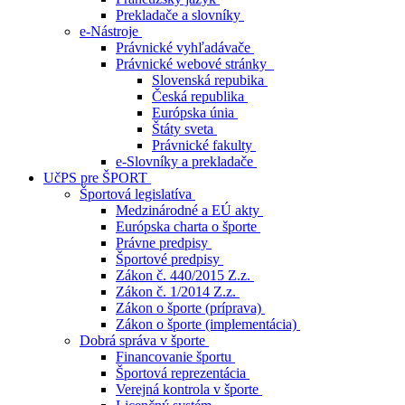
Prekladače a slovníky
e-Nástroje
Právnické vyhľadávače
Právnické webové stránky
Slovenská repubika
Česká republika
Európska únia
Štáty sveta
Právnické fakulty
e-Slovníky a prekladače
UčPS pre ŠPORT
Športová legislatíva
Medzinárodné a EÚ akty
Európska charta o športe
Právne predpisy
Športové predpisy
Zákon č. 440/2015 Z.z.
Zákon č. 1/2014 Z.z.
Zákon o športe (príprava)
Zákon o športe (implementácia)
Dobrá správa v športe
Financovanie športu
Športová reprezentácia
Verejná kontrola v športe