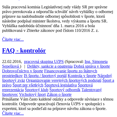
Stála pracovná komisia Legislatívnej rady vlády SR pre správne
právo prerokovala a odporučila schváliť návrh vyhlášky o odbornej
príprave na nadobudnutie odbornej spôsobilosti v športe, ktorú
následne podpísal minister školstva, vedy výskumu a športu SR.
Vyhláška nadobúda účninnosť dňa 1. marca 2016 a bola
publikovaná v Zbierke zákonov pod číslom 110/2016 Z. z.
Čítajte viac...
FAQ - kontrolór
22.02.2016
,
pracovná skupina UčPS
(
Spracoval:
Ing. Simoneta
Sepešiová
)
|
Delikty, sankcie a opatrenia
Dobrá správa v športe
Dobrovoľníctvo v športe
Financovanie športu zo štátnych
prostriedkov
IS športu / športový portál
Kontrola v športe
Národný
športový zväz
Organizovanie verejných športových podujatí
Šport a
právo
Šport pre všetkých
Športová legislatíva
Športová
reprezentácia
Športový klub
Športový odborník
Talentovaný
športovec
Vrcholový šport
Zákon o športe
Prinášame Vám často kaldené otázky a odpovede súvisiace s témou
kontrolór. Odpovede spracúvajú členovia UčPS v spolupráci s
expertmi, ktorí sa podieľali na príprave návrhu zákona o športe.
Čítajte viac...