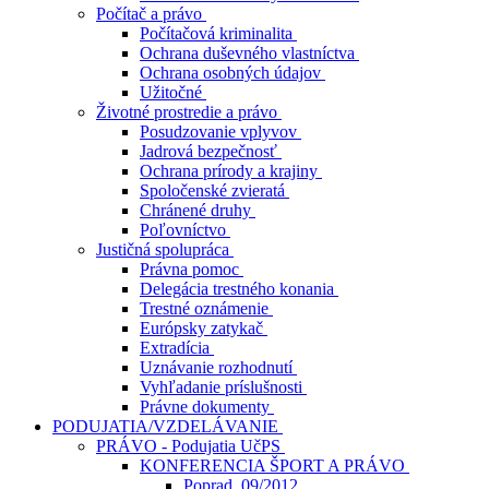
Počítač a právo
Počítačová kriminalita
Ochrana duševného vlastníctva
Ochrana osobných údajov
Užitočné
Životné prostredie a právo
Posudzovanie vplyvov
Jadrová bezpečnosť
Ochrana prírody a krajiny
Spoločenské zvieratá
Chránené druhy
Poľovníctvo
Justičná spolupráca
Právna pomoc
Delegácia trestného konania
Trestné oznámenie
Európsky zatykač
Extradícia
Uznávanie rozhodnutí
Vyhľadanie príslušnosti
Právne dokumenty
PODUJATIA/VZDELÁVANIE
PRÁVO - Podujatia UčPS
KONFERENCIA ŠPORT A PRÁVO
Poprad, 09/2012