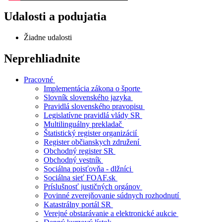
Udalosti a podujatia
Žiadne udalosti
Neprehliadnite
Pracovné
Implementácia zákona o športe
Slovník slovenského jazyka
Pravidlá slovenského pravopisu
Legislatívne pravidlá vlády SR
Multilinguálny prekladač
Štatistický register organizácií
Register občianskych združení
Obchodný register SR
Obchodný vestník
Sociálna poisťovňa - dlžníci
Sociálna sieť FOAF.sk
Príslušnosť justičných orgánov
Povinné zverejňovanie súdnych rozhodnutí
Katastrálny portál SR
Verejné obstarávanie a elektronické aukcie