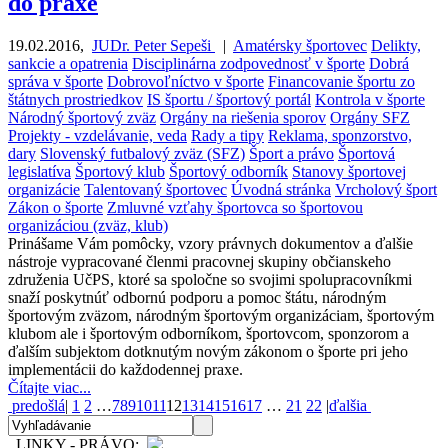
do praxe
19.02.2016
,
JUDr. Peter Sepeši
|
Amatérsky športovec
Delikty,
sankcie a opatrenia
Disciplinárna zodpovednosť v športe
Dobrá
správa v športe
Dobrovoľníctvo v športe
Financovanie športu zo
štátnych prostriedkov
IS športu / športový portál
Kontrola v športe
Národný športový zväz
Orgány na riešenia sporov
Orgány SFZ
Projekty - vzdelávanie, veda
Rady a tipy
Reklama, sponzorstvo,
dary
Slovenský futbalový zväz (SFZ)
Šport a právo
Športová
legislatíva
Športový klub
Športový odborník
Stanovy športovej
organizácie
Talentovaný športovec
Úvodná stránka
Vrcholový šport
Zákon o športe
Zmluvné vzťahy športovca so športovou
organizáciou (zväz, klub)
Prinášame Vám pomôcky, vzory právnych dokumentov a ďalšie
nástroje vypracované členmi pracovnej skupiny občianskeho
združenia UčPS, ktoré sa spoločne so svojimi spolupracovníkmi
snaží poskytnúť odbornú podporu a pomoc štátu, národným
športovým zväzom, národným športovým organizáciam, športovým
klubom ale i športovým odborníkom, športovcom, sponzorom a
ďalším subjektom dotknutým novým zákonom o športe pri jeho
implementácii do každodennej praxe.
Čítajte viac...
predošlá
|
1
2
…
7
8
9
10
11
12
13
14
15
16
17
…
21
22
|
ďalšia
LINKY - PRÁVO: