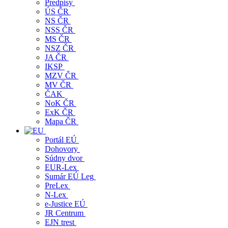
Predpisy
ÚS ČR
NS ČR
NSS ČR
MS ČR
NSZ ČR
JA ČR
IKSP
MZV ČR
MV ČR
ČAK
NoK ČR
ExK ČR
Mapa ČR
Portál EÚ
Dohovory
Súdny dvor
EUR-Lex
Sumár EÚ Leg
PreLex
N-Lex
e-Justice EÚ
JR Centrum
EJN trest