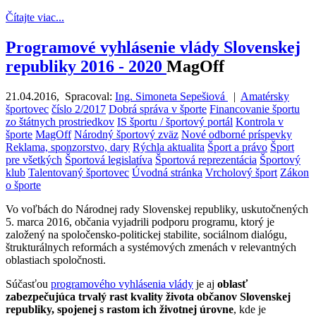
Čítajte viac...
Programové vyhlásenie vlády Slovenskej
republiky 2016 - 2020
MagOff
21.04.2016
,
Spracoval:
Ing. Simoneta Sepešiová
|
Amatérsky
športovec
číslo 2/2017
Dobrá správa v športe
Financovanie športu
zo štátnych prostriedkov
IS športu / športový portál
Kontrola v
športe
MagOff
Národný športový zväz
Nové odborné príspevky
Reklama, sponzorstvo, dary
Rýchla aktualita
Šport a právo
Šport
pre všetkých
Športová legislatíva
Športová reprezentácia
Športový
klub
Talentovaný športovec
Úvodná stránka
Vrcholový šport
Zákon
o športe
Vo voľbách do Národnej rady Slovenskej republiky, uskutočnených
5. marca 2016, občania vyjadrili podporu programu, ktorý je
založený na spoločensko-politickej stabilite, sociálnom dialógu,
štrukturálnych reformách a systémových zmenách v relevantných
oblastiach spoločnosti.
Súčasťou
programového vyhlásenia vlády
je aj
oblasť
zabezpečujúca trvalý rast kvality života občanov Slovenskej
republiky, spojenej s rastom ich životnej úrovne
, kde je