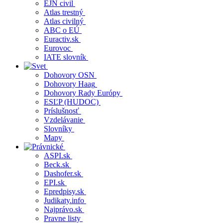
EJN civil
Atlas trestný
Atlas civilný
ABC o EÚ
Euractiv.sk
Eurovoc
IATE slovník
Dohovory OSN
Dohovory Haag
Dohovory Rady Európy
ESĽP (HUDOC)
Príslušnosť
Vzdelávanie
Slovníky
Mapy
ASPI.sk
Beck.sk
Dashofer.sk
EPI.sk
Epredpisy.sk
Judikaty.info
Najprávo.sk
Pravne listy