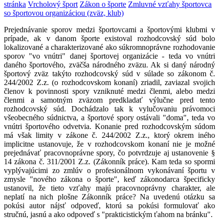
stránka
Vrcholový šport
Zákon o športe
Zmluvné vzťahy športovca
so športovou organizáciou (zväz, klub)
Prejednávanie sporov medzi športovcami a športovými klubmi v
prípade, ak v danom športe existoval rozhodcovský súd bolo
lokalizované a charakterizované ako súkromnoprávne rozhodovanie
sporov "vo vnútri" danej športovej organizácie - teda vo vnútri
daného športového, zväčša národného zväzu. Ak si daný národný
športový zväz takýto rozhodcovský súd v súlade so zákonom č.
244/2002 Z.z. (o rozhodcovskom konaní) zriadil, zaviazal svojich
členov k povinnosti spory vzniknuté medzi členmi, alebo medzi
členmi a samotným zväzom predkladať výlučne pred tento
rozhodcovský súd. Dochádzalo tak k vylučovaniu právomoci
všeobecného súdnictva, a športové spory ostávali "doma", teda vo
vnútri športového odvetvia. Konanie pred rozhodcovským súdom
má však limity v zákone č. 244/2002 Z.z., ktorý okrem iného
implicitne ustanovuje, že v rozhodcovskom konaní nie je možné
prejednávať pracovnoprávne spory, čo potvrdzuje aj ustanovenie §
14 zákona č. 311/2001 Z.z. (Zákonník práce). Kam teda so spormi
vyplývajúcimi zo zmlúv o profesionálnom vykonávaní športu v
zmysle "nového zákona o športe", keď zákonodarca špecificky
ustanovil, že tieto vzťahy majú pracovnoprávny charakter, ale
neplatí na nich plošne Zákonník práce? Na uvedenú otázku sa
pokúsi autor nájsť odpoveď, ktorú sa pokúsi formulovať ako
stručnú, jasnú a ako odpoveď s "prakticistickým ťahom na bránku".