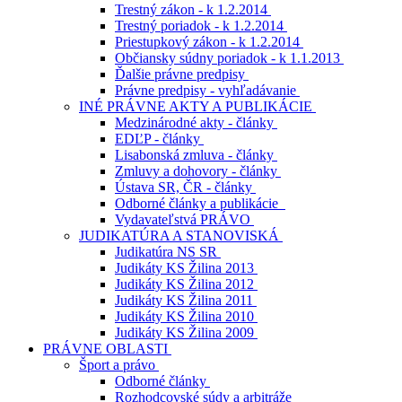
Trestný zákon - k 1.2.2014
Trestný poriadok - k 1.2.2014
Priestupkový zákon - k 1.2.2014
Občiansky súdny poriadok - k 1.1.2013
Ďalšie právne predpisy
Právne predpisy - vyhľadávanie
INÉ PRÁVNE AKTY A PUBLIKÁCIE
Medzinárodné akty - články
EDĽP - články
Lisabonská zmluva - články
Zmluvy a dohovory - články
Ústava SR, ČR - články
Odborné články a publikácie
Vydavateľstvá PRÁVO
JUDIKATÚRA A STANOVISKÁ
Judikatúra NS SR
Judikáty KS Žilina 2013
Judikáty KS Žilina 2012
Judikáty KS Žilina 2011
Judikáty KS Žilina 2010
Judikáty KS Žilina 2009
PRÁVNE OBLASTI
Šport a právo
Odborné články
Rozhodcovské súdy a arbitráže