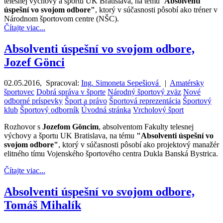
telesnej výchovy a športu UK Bratislava, na tému
"Absolventi
úspešní vo svojom odbore"
, ktorý v súčasnosti pôsobí ako tréner v
Národnom športovom centre (NŠC).
Čítajte viac...
Absolventi úspešní vo svojom odbore,
Jozef Gönci
02.05.2016
,
Spracoval:
Ing. Simoneta Sepešiová
|
Amatérsky
športovec
Dobrá správa v športe
Národný športový zväz
Nové
odborné príspevky
Šport a právo
Športová reprezentácia
Športový
klub
Športový odborník
Úvodná stránka
Vrcholový šport
Rozhovor s
Jozefom Göncim
, absolventom Fakulty telesnej
výchovy a športu UK Bratislava, na tému
"Absolventi úspešní vo
svojom odbore"
, ktorý v súčasnosti pôsobí ako projektový manažér
elitného tímu Vojenského športového centra Dukla Banská Bystrica.
Čítajte viac...
Absolventi úspešní vo svojom odbore,
Tomáš Mihalík