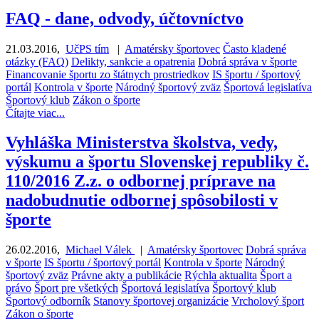
FAQ - dane, odvody, účtovníctvo
21.03.2016
,
UčPS tím
|
Amatérsky športovec
Často kladené
otázky (FAQ)
Delikty, sankcie a opatrenia
Dobrá správa v športe
Financovanie športu zo štátnych prostriedkov
IS športu / športový
portál
Kontrola v športe
Národný športový zväz
Športová legislatíva
Športový klub
Zákon o športe
Čítajte viac...
Vyhláška Ministerstva školstva, vedy,
výskumu a športu Slovenskej republiky č.
110/2016 Z.z. o odbornej príprave na
nadobudnutie odbornej spôsobilosti v
športe
26.02.2016
,
Michael Válek
|
Amatérsky športovec
Dobrá správa
v športe
IS športu / športový portál
Kontrola v športe
Národný
športový zväz
Právne akty a publikácie
Rýchla aktualita
Šport a
právo
Šport pre všetkých
Športová legislatíva
Športový klub
Športový odborník
Stanovy športovej organizácie
Vrcholový šport
Zákon o športe